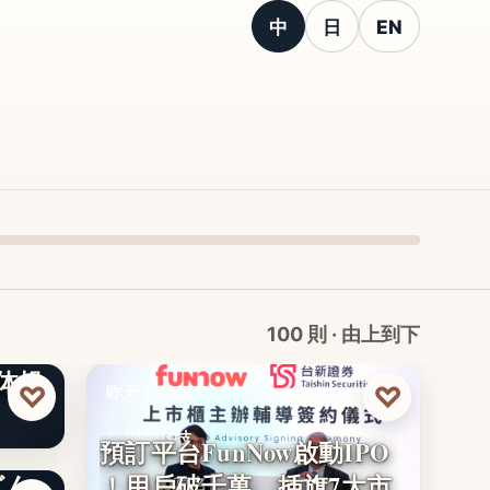
中
日
EN
100 則 · 由上到下
体操
♡
♡
昨天 22:56
財經科技
して
預訂平台FunNow啟動IPO
どん
！用戶破千萬、插旗7大市
1,000萬名