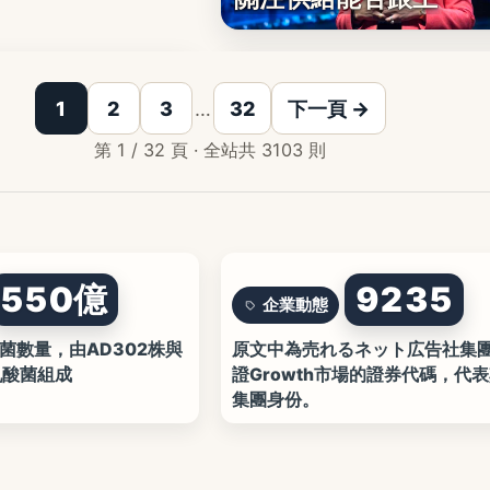
まで歩けるまち
1
2
3
…
32
下一頁 →
第 1 / 32 頁 · 全站共 3103 則
550億
9235
企業動態
菌數量，由AD302株與
原文中為売れるネット広告社集
乳酸菌組成
證Growth市場的證券代碼，代
集團身份。