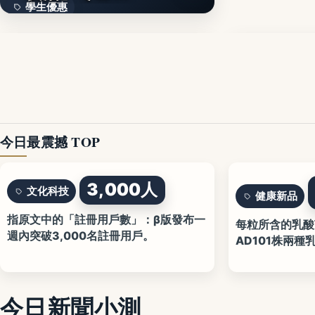
學生優惠
シンガーソングライター
「100歳
今日最震撼 TOP
3,000人
文化科技
健康新品
指原文中的「註冊用戶數」：β版發布一
每粒所含的乳酸
週內突破3,000名註冊用戶。
AD101株兩種
今日新聞小測