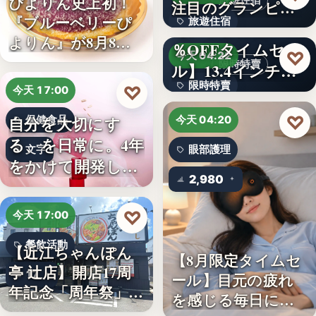
ぴよりん史上初！
旅遊住宿
注目のグランピン
『ブルーベリーぴ
旅遊住宿
グ施設…
【アマゾン30
よりん』が8月8日
％OFFタイムセー
10
♡
今天 04:22
「ブル…
限時特賣
ル】13.4インチ大
限時特賣
画面…
♡
今天 17:00
文字
♡
自分を大切にす
保健食品
今天 04:20
る、を日常に。4年
文字
眼部護理
をかけて開発した
2,980
女性のた…
♡
今天 17:00
餐飲活動
【近江ちゃんぽん
【8月限定タイムセ
亭 辻店】開店17周
17
ール】目元の疲れ
年記念「周年祭」開
を感じる毎日に。3
催…