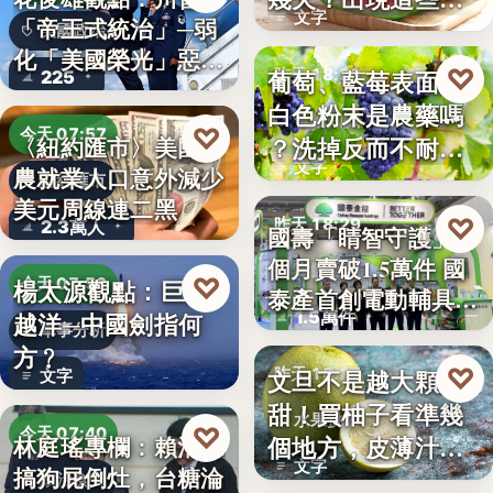
文字
「帝王式統治」─弱
況別再吃
美國政治
化「美國榮光」惡化
♡
葡萄、藍莓表面的
昨天 18:29
225
「民…
白色粉末是農藥嗎
食物知識
♡
今天 07:57
？洗掉反而不耐
〈紐約匯市〉美國非
文字
農就業人口意外減少
放，「白霜…
財經匯市
美元周線連二黑
♡
昨天 18:29
2.3萬人
國壽「睛智守護」3
個月賣破1.5萬件 國
高齡金融
♡
楊太源觀點：巨浪
今天 07:50
泰產首創電動輔具…
1.5萬件
越洋─中國劍指何
軍事分析
方﹖
♡
文旦不是越大顆越
昨天 18:27
文字
甜！買柚子看準幾
水果挑選
♡
今天 07:40
個地方，皮薄汁多
林庭瑤專欄：賴清德
文字
搞狗屁倒灶，台糖淪
不踩雷
政治食安