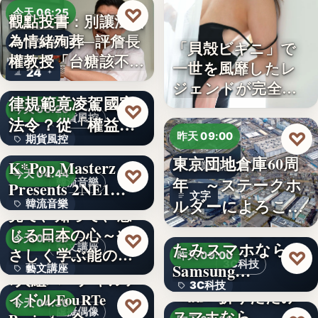
♡
今天 06:25
觀點投書：別讓法治
為情緒殉葬─評詹長
食安法治
「貝殻ビキニ」で
權教授「台糖該不該
一世を風靡したレ
24
觀點投書：公會自
通…
ジェンドが完全復
律規範竟凌駕國家
活武田久…
♡
今天 06:20
期貨風控
法令？從「權益
♡
昨天 09:00
期貨風控
數」定義看…
東京団地倉庫60周
K*Pop Masterz
企業動態
文字
♡
今天 04:44
年 ～ステークホ
韓流音樂
Presents 2NE1…
文字
ルダーによろこば
韓流音樂
見て、知って、感
れる…
＜OPEN＞折りた
じる日本の心～や
文字
♡
今天 04:39
たみスマホなら
藝文講座
さしく学ぶ能の世
♡
昨天 09:00
3C科技
Samsung…
藝文講座
界へ
7人組バーチャルア
3C科技
＜au＞折りたたみ
イドルFouRTe
1,000円
♡
今天 04:36
虛擬偶像
スマホなら
文字