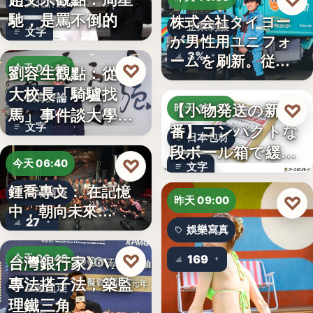
♡
文化評論
馳，是罵不倒的
株式会社タイヨー
企業制服
文字
が男性用ユニフォ
3%
ームを刷新。従来
♡
劉容生觀點：從清
今天 06:42
の男女兼…
大校長「騎驢找
教育評論
【小物発送の新定
♡
昨天 15:10
馬」事件談大學治
番】コンパクトな
文字
理與領導倫…
日本包材
段ボール箱で緩衝
♡
今天 06:40
文字
材の節約…
鍾喬專文： 在記憶
劇場隨筆
♡
昨天 09:00
中，朝向未來…
27
娛樂寫真
♡
台灣銀行家》VASP
今天 06:40
169
專法搭子法，築監
金融監理
理鐵三角