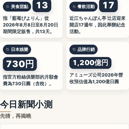
13
17
美食甜點
餐飲活動
指「藍莓ぴよりん」從
近江ちゃんぽん亭 辻店迎來
2026年8月8日至8月20日
開店17週年，因此舉辦紀念
期間限定販售，共13天。
活動。
日本娛樂
品牌行銷
730円
1,200億円
アミューズ公司2026年營
指官方粉絲俱樂部的月額會
收預估值為1,200億日圓
費為730日圓（含稅）。
今日新聞小測
先猜，再揭曉