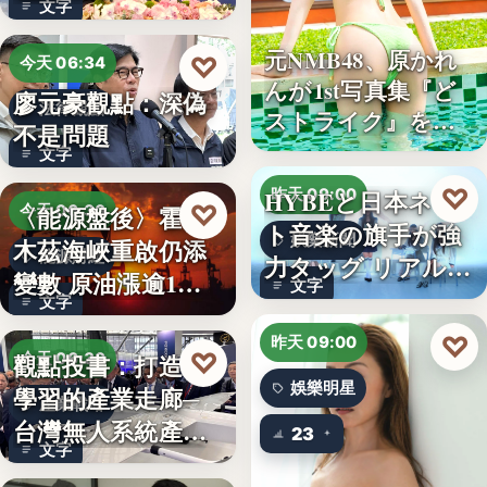
文字
元NMB48、原かれ
♡
今天 06:34
んが1st写真集『ど
廖元豪觀點：深偽
法律觀點
ストライク』を…
不是問題
文字
♡
HYBEと日本ネッ
昨天 09:00
♡
〈能源盤後〉霍爾
今天 06:30
ト音楽の旗手が強
娛樂新聞
木茲海峽重啟仍添
能源財經
力タッグ リアル×
變數 原油漲逾1%
文字
バー…
文字
但周…
♡
昨天 09:00
♡
觀點投書：打造會
今天 06:30
娛樂明星
學習的產業走廊─
產業戰略
台灣無人系統產業
23
文字
需要的是…