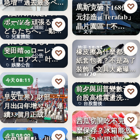
10件
急増 過去最多ペー
♡
馬斯克砸下168億美
昨天 18:35
スで…
【夏休み限定】ス
元打造「Terafab」
科技財經
ポーツを頑張る子
♡
今天 16:00
晶片園區！不…
兒童體能
どもたちへ。“動け
文字
兒童體能
る身体…
【にじさんじ】甲
♡
昨天 18:34
斐田晴、ローレン
0円
橡皮擦為什麼都要用
♡
今天 16:00
娛樂公告
・イロアス、叶ワ
紙套包著？不是為了
文具知識
娛樂公告
ンマンラ…
裝飾！文具大廠曝重
1770
要…
30
0807台股盤後｜非農
♡
今天 08:11
前夕與川普變數干擾
♡
昨天 18:33
財經
台股盤後
早安世界》財部：7
台股高檔震盪洗…
台股盤後
月出口年增32.9% 連
32.9%
續33個月正成…
170.79
♡
西瓜切開吃不完怎
昨天 18:30
麼保存？冰箱能放
食物安全
♡
今天 08:00
幾天？出現這些狀
花俊雄觀點：川普