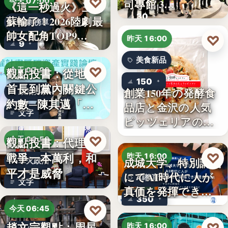
♡
司專館 3…
今天 07:00
《這一秒過火》王籽
30
蘇輸了！2026陸劇最
影劇榜單
帥女配角TOP9…
♡
昨天 16:00
9
美食新品
♡
觀點投書：從地方
今天 07:00
150
首長到黨內關鍵公
創業150年の発酵食
政治分析
約數─陳其邁「被
品店と金沢の人気
文字
組閣」背…
ピッツェリアのコ
ラボ…
♡
觀點投書：代理人
今天 06:50
戰爭一本萬利，和
♡
昨天 16:00
成城大学、特別講義
軍火政治
平才是威脅
にてAI時代に人が
AI教育
文字
真価を発揮できる
350
理由…
♡
今天 06:45
趙文宗觀點：周星
昨天 16:00