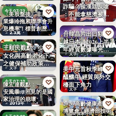
詐騙？侯漢廷反嗆
政治爭議
♡
今天 07:23
：不能拿慈濟被詐
〈美股盤後〉非農就
文字
業爆冷拖累聯準會升
來洗白「…
美股財經
息機率！標普創歷史
♡
台韓晶片出口額超
昨天 18:10
2.3萬
新…
越日本！2026上半
半導體經貿
♡
王順民觀點：少子
今天 07:20
年經貿數據曝光：
女化與高齡老化下
文字
台積…
社會政策
之健保補助政策的
♡
美中元首秋季峰會
昨天 18:10
文字
解構、重…
醞釀中 經貿與外交
美中關係
♡
今天 07:10
檯面下角力
陳宏達觀點：一場食
文字
安風暴，照見的是國
食安治理
家治理的崩壞
♡
2026 高齡健康產業
昨天 17:59
2013年
博覽會 / 經濟部技術
高齡健康科技