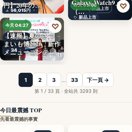
Galaxy Watch9」
文字
円】20年の…
♡
昨天 09:00
新品上市
（…
56,015円
新品上市
♡
今天 04:27
文字
【速報】夏のさつ
美食活動
まいも博2026「新作
24
メニューコンテス
ト…
韓国発の人気キャ
1
2
3
…
33
下一頁 →
第 1 / 33 頁 · 全站共 3293 則
今日最震撼 TOP
先看最震撼的事實