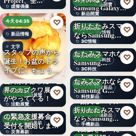
Project、全…
♡
昨天 09:00
新品開賣
Samsung Galaxy…
虛擬偶像
新品開賣
＜ソフトバンク＞
10
♡
今天 04:35
折りたたみスマホ
4.1
♡
昨天 09:00
3C情報
ならSamsung…
新品情報
3C情報
＜Samsung＞折り
文字
スタッフの声から
たたみスマホなら
文字
♡
昨天 09:00
誕生！お盆のドラ
3C科技
Samsung…
イブに、ちょうど
3C科技
＜ドコモ＞折りた
いい。「…
たみスマホなら
山口県宇部市に『世
文字
♡
昨天 09:00
科技新品
界のカブクワ展』
Samsung G…
♡
今天 04:31
活動展覽
がやってくる！
科技新品
＜楽天モバイル＞
活動展覽
令和8年熊本地震へ
折りたたみスマホ
文字
♡
昨天 09:00
の緊急支援募金の
手機新品
60
ならSamsung…
♡
今天 04:30
災害募款
受付を開始しまし
手機新品
【愛媛を喰べた
災害募款
た
シリーズ累計40万