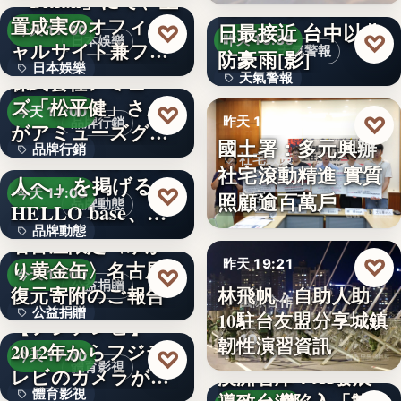
「Bitfan」にて、玉
段階…
颱風白海豚8日及9
置成実のオフィシ
日最接近 台中以北
♡
今天 17:00
♡
昨天 19:36
日本娛樂
ャルサイト兼フ
天氣警報
防豪雨[影]
日本娛樂
ァ…
株式会社アミュー
天氣警報
ズ「松平健」さん
730円
♡
今天 17:00
文字
♡
昨天 19:26
品牌行銷
がアミューズグル
國土署：多元興辦
品牌行銷
ープ ス…
「社長に買われる
社宅政策
社宅滾動精進 實質
人へ」を掲げる
1,200億円
♡
今天 17:00
照顧逾百萬戶
文字
品牌動態
HELLO base、創
品牌動態
業…
名古屋限定〈ゆか
♡
昨天 19:21
り黄金缶〉名古屋城
文字
♡
今天 17:00
公益捐贈
林飛帆：自助人助
復元寄附のご報告
國際合作
公益捐贈
10駐台友盟分享城鎮
【フジテレビ】
10
韌性演習資訊
2012年からフジテ
4,550,085
♡
今天 17:00
體育影視
レビのカメラが追
澳洲智庫：AI發展
體育影視