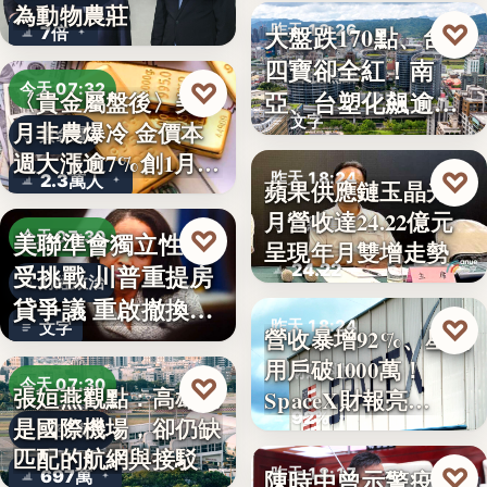
為動物農莊
♡
大盤跌170點、台塑
昨天 18:26
7倍
四寶卻全紅！南
台股焦點
♡
今天 07:32
亞、台塑化飆逾
〈貴金屬盤後〉美7
文字
月非農爆冷 金價本
5%，背…
貴金屬
週大漲逾7%創1月
♡
昨天 18:24
2.3萬人
蘋果供應鏈玉晶光7
來…
月營收達24.22億元
財經焦點
♡
美聯準會獨立性再
今天 07:30
呈現年月雙增走勢
24.22
受挑戰 川普重提房
財經政治
貸爭議 重啟撤換庫
♡
昨天 18:24
文字
營收暴增92%、星鏈
克程…
用戶破1000萬！
財經科技
♡
今天 07:30
張姮燕觀點：高雄已
SpaceX財報亮…
92%
是國際機場，卻仍缺
航空政策
匹配的航網與接駁
♡
陳時中曾示警疫苗
昨天 18:17
697萬