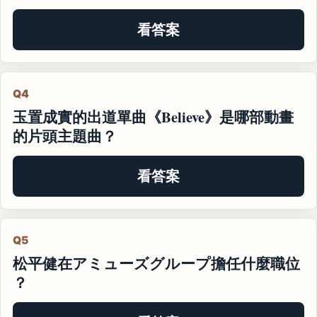
看答案
Q4
玉置成實的出道單曲《Believe》是哪部動畫
的片頭主題曲？
看答案
Q5
松平健在アミューズグループ擔任什麼職位
？