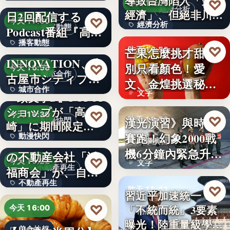
い続け…
俳優・高橋健介が1
導致台灣陷入「雙速
♡
昨天 18:54
經濟分析
經濟」、但絕非川普
日2回配信する
99
♡
今天 17:00
經濟分析
所…
播客動態
Podcast番組『高
播客動態
橋…
NEXT
40%
♡
芒果怎麼挑才甜？
昨天 18:53
INNOVATION、名
文字
別只看顏色！愛
♡
今天 16:58
水果挑選
城市合作
古屋市シティプロ
文、金煌挑選秘訣
城市合作
モーシ…
文字
『頭文字D』POPUP
曝光，買回…
ショップが「高
文字
♡
今天 16:30
♡
漢光演習》與時間
昨天 18:53
動漫快閃
崎」に期間限定で
賽跑！幻象2000戰
動漫快閃
登場…
1970年創業の長崎
軍事演習
機6分鐘內緊急升
の不動産会社「浜
366
♡
今天 16:22
文字
空…
不動產再生
福商会」が、自ら
不動產再生
再生…
♡
昨天 18:51
習近平加速統一？
文字
♡
「不統而統」3要素
今天 16:00
兩岸政治
曝光！陸重量級學者
美食快報