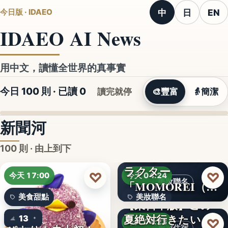
中
日
EN
今日版 · IDAEO
IDAEO AI News
用中文，讀懂全世界的真事實
今日 100 則 · 已讀
0
讀完就停
🎨
豐富
👵
簡潔
新聞河
100 則 · 由上到下
ラクター
♡
♡
今天 17:00
今天 04:24
美妝聯名
「MOMOREI（モ
美食甜點
美妝聯名
モレイ）」が…
【東日本版】この
夏絶対行きたい！
13
文字
♡
今天 04:23