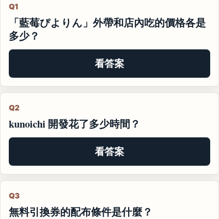
Q1
「藍莓ぴよりん」外帶和店內吃的價格各是
多少？
看答案
Q2
kunoichi 開發花了多少時間？
看答案
Q3
無料引換券的配布條件是什麼？