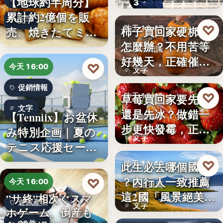
【地球約半周分】
3
朱衛…
累計約2億個を販
文字
♡
柿子買回家硬梆梆
売、焼きたてミニ
昨天 18:47
怎麼辦？不用苦等
クロワッ…
生活知識
好幾天，正確催熟
♡
今天 16:00
文字
方法一次…
促銷情報
♡
草莓買回家要先洗
昨天 18:42
文字
還是先冰？做錯一
【Tenniix】お盆休
食物保存
步更快發霉，正確
み特別企画｜夏の
文字
保存方式…
テニス応援セー
ル…
♡
此生必去哪個國家
昨天 18:40
？內行人一致推薦
♡
今天 16:00
旅遊推薦
這2國「風景絕美、
”サ終”相次ぐスマ
遊戲產業
文字
美食好…
ホゲーム、倒産も