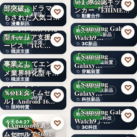
い】県公認キッチ
4.1
♡
昨天 09:00
部突破・ドラマ化
動畫合作
ンカー『EHIMEみ
文字
♡
今天 04:30
漫畫新訊
もされた人気コミ
動畫合作
きゃん…
＜OPEN＞
漫畫新訊
ック！…
「Samsung Galaxy
エンタメ業界特化
108
♡
昨天 09:00
3C新品
型キャリア支援サ
Watch9…
文字
♡
今天 04:30
職涯支援
ービス「TGC…
3C新品
＜Samsung＞
職涯支援
W TOKYO、新規
「Samsung
文字
♡
昨天 09:00
事業としてエンタ
穿戴裝置
Galaxy…
330,000
♡
今天 04:30
職涯支援
メ業界特化型キャ
穿戴裝置
＜ソフトバンク＞
職涯支援
リア…
「Samsung
【アマゾン37
文字
♡
昨天 09:00
科技新品
％OFFタイムセー
Galaxy…
文字
♡
今天 04:29
限時特賣
ル】Android 16…
科技新品
＜ドコモ＞
限時特賣
「Samsung Galaxy
文字
♡
昨天 09:00
3C科技
Watch9」…
15,800円
♡
今天 04:27
【Amazon特選タイ
3C科技
＜au＞「Samsung
ムセールで56,015
健康科技