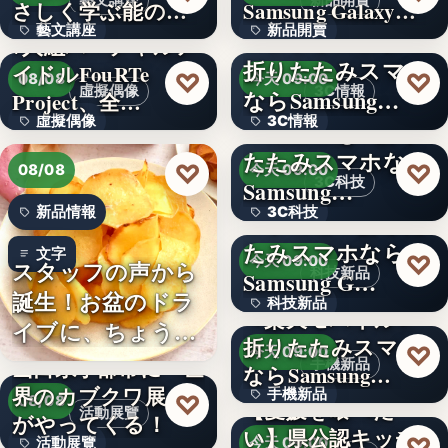
藝文講座
新品開賣
さしく学ぶ能の世
Samsung Galaxy…
藝文講座
新品開賣
界へ
＜ソフトバンク＞
7人組バーチャルア
折りたたみスマホ
イドルFouRTe
4.1
1,000円
♡
♡
08/08
今天 09:00
虛擬偶像
3C情報
ならSamsung…
Project、全…
虛擬偶像
3C情報
＜Samsung＞折り
たたみスマホなら
10
文字
♡
♡
08/08
今天 09:00
3C科技
Samsung…
新品情報
3C科技
＜ドコモ＞折りた
たみスマホなら
文字
文字
♡
今天 09:00
スタッフの声から
科技新品
Samsung G…
誕生！お盆のドラ
科技新品
＜楽天モバイル＞
イブに、ちょうど
折りたたみスマホ
文字
♡
今天 09:00
いい。「…
山口県宇部市に『世
手機新品
ならSamsung…
界のカブクワ展』
手機新品
♡
08/08
【愛媛を喰べた
活動展覽
がやってくる！
い】県公認キッチ
4.1
♡
活動展覽
今天 09:00