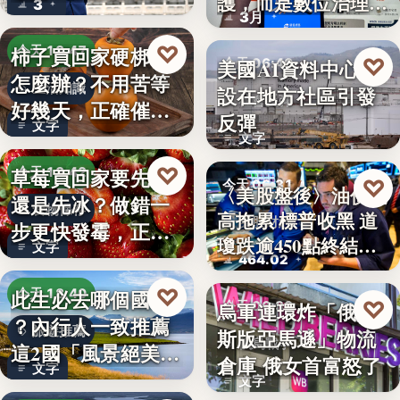
護，而是數位治理的
3
朱衛…
3月
升…
♡
柿子買回家硬梆梆
今天 18:47
♡
美國AI資料中心建
今天 06:40
怎麼辦？不用苦等
生活知識
設在地方社區引發
社會反彈
好幾天，正確催熟
反彈
文字
方法一次…
文字
♡
草莓買回家要先洗
今天 18:42
♡
今天 06:31
〈美股盤後〉油價走
還是先冰？做錯一
食物保存
高拖累 標普收黑 道
美股財經
步更快發霉，正確
瓊跌逾450點終結…
文字
保存方式…
464.02
♡
此生必去哪個國家
今天 18:40
♡
烏軍連環炸「俄羅
今天 06:30
？內行人一致推薦
旅遊推薦
斯版亞馬遜」物流
俄烏戰爭
這2國「風景絕美、
倉庫 俄女首富怒了
文字
美食好…
文字