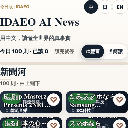
中
日
EN
今日版 · IDAEO
IDAEO AI News
用中文，讀懂全世界的真事實
今日 100 則 · 已讀
0
讀完就停
🎨
豐富
👵
簡潔
新聞河
100 則 · 由上到下
K*Pop Masterz
たみスマホなら
♡
♡
08/08
今天 09:00
韓流音樂
3C科技
Presents 2NE1…
Samsung…
韓流音樂
3C科技
見て、知って、感
＜au＞折りたたみ
じる日本の心～や
スマホなら
文字
文字
♡
♡
08/08
今天 09:00