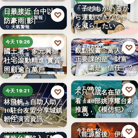
段階…
颱風白海豚8日及9
「子どもがいるか
日最接近 台中以北
品牌擴點
♡
今天 19:36
ら運動できない」
天氣警報
防豪雨[影]
4
を減らしたい。埼
天氣警報
玉県戸田…
文字
♡
今天 19:26
♡
今天 07:00
觀點投書：富人稅真
國土署：多元興辦
社宅政策
正要課的是「財富
社宅滾動精進 實質
財經評論
「，還是「信任」？
照顧逾百萬戶
文字
5%
♡
今天 07:00
♡
不只《成名在望》好
今天 19:21
看！10部姚淳耀台劇
林飛帆：自助人助
台劇推薦
國際合作
推薦，《模仿犯》
10駐台友盟分享城鎮
10
變…
10
韌性演習資訊
澳洲智庫：AI發展
♡
今天 06:50
〈能源盤後〉伊朗擬