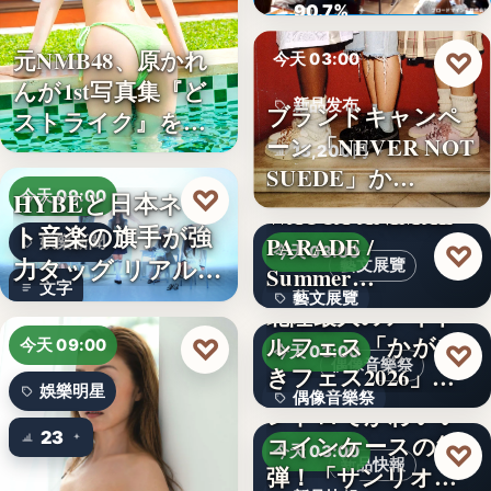
ロード…
90.7%
元NMB48、原かれ
♡
今天 03:00
んが1st写真集『ど
新品发布
ブランドキャンペ
ストライク』を…
ーン「NEVER NOT
13,200円
SUEDE」か…
♡
HYBEと日本ネッ
今天 09:00
WACCA ANIMAL
ト音楽の旗手が強
PARADE /
娛樂新聞
♡
今天 03:00
力タッグ リアル×
藝文展覽
Summer…
文字
バー…
藝文展覽
北陸最大のアイド
ルフェス「かがや
♡
3名
今天 09:00
♡
今天 03:00
偶像音樂祭
きフェス2026」第5
娛樂明星
偶像音樂祭
弾…
レトロでかわいい
23
コインケースの第2
47
♡
今天 03:00
新品快報
弾！「サンリオキ