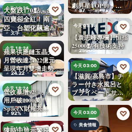
劇男星TOP10，…
♡
大盤跌170點、台塑
今天 18:26
37
四寶卻全紅！南
台股焦點
♡
今天 05:58
亞、台塑化飆逾
文字
5%，背…
【袁志峰專欄】恒指
股市分析
25000點有技術支持
♡
今天 18:24
25000
蘋果供應鏈玉晶光7
月營收達24.22億元
財經焦點
♡
今天 03:00
呈現年月雙增走勢
24.22
【滋賀/高島市】チ
旅宿開幕
ラー付き水風呂と
♡
今天 18:24
14名
營收暴增92%、星鏈
プライベートサウ
用戶破1000萬！
ナを楽…
財經科技
SpaceX財報亮…
♡
今天 03:00
92%
美食情報
♡
陳時中曾示警疫苗
今天 18:17