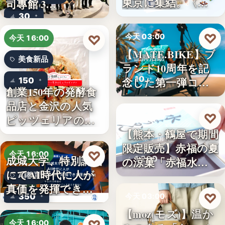
東京に集結。〈…
司專館 3…
30
♡
♡
今天 03:00
今天 16:00
【MATE.BIKE】ブ
品牌活動
美食新品
ランド10周年を記
10
念した第一弾コ…
150
創業150年の発酵食
品店と金沢の人気
♡
今天 03:00
ピッツェリアのコ
【熊本・鶴屋で期間
ラボ…
和菓子情報
限定販売】赤福の夏
♡
今天 16:00
成城大学、特別講義
1,200
の涼菓「赤福水よ
にてAI時代に人が
うか…
AI教育
真価を発揮できる
♡
350
今天 03:00
理由…
【moz(モズ)】温か
新品情報
今天 16:00