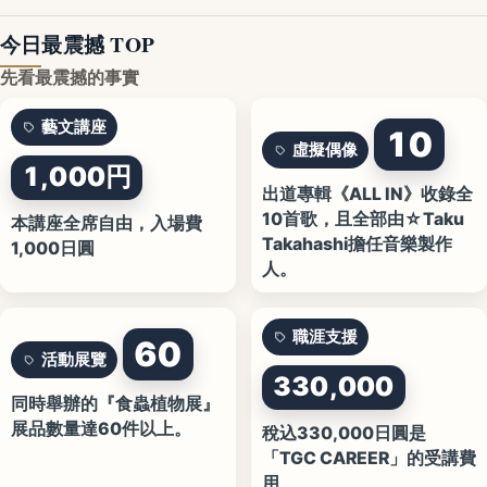
今日最震撼 TOP
先看最震撼的事實
藝文講座
10
虛擬偶像
1,000円
出道專輯《ALL IN》收錄全
10首歌，且全部由☆Taku
本講座全席自由，入場費
Takahashi擔任音樂製作
1,000日圓
人。
職涯支援
60
活動展覽
330,000
同時舉辦的『食蟲植物展』
展品數量達60件以上。
稅込330,000日圓是
「TGC CAREER」的受講費
用