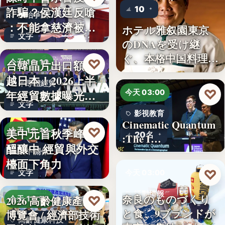
10
詐騙？侯漢廷反嗆
政治爭議
：不能拿慈濟被詐
ホテル雅叙園東京
文字
來洗白「…
のDNAを受け継
ぐ、本格中国料理店
♡
台韓晶片出口額超
今天 18:10
「万福…
越日本！2026上半
半導體經貿
♡
年經貿數據曝光：
今天 03:00
文字
台積…
影視教育
Cinematic Quantum
♡
美中元首秋季峰會
今天 18:10
20名
:The I…
醞釀中 經貿與外交
美中關係
檯面下角力
♡
文字
今天 03:00
活動情報
奈良のものづくり
♡
2026 高齡健康產業
今天 17:59
と食、9ブランドが
博覽會 / 經濟部技術
9
高齡健康科技