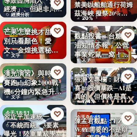
導致台灣陷入「雙速
♡
今天 18:54
禁美以船舶通行荷姆
國際能源
經濟分析
經濟」、但絕非川普
茲海峽 擬祭20%
經濟分析
所…
20%
貨…
40%
♡
芒果怎麼挑才甜？
今天 18:53
♡
觀點投書：台糖毒
今天 06:50
別只看顏色！愛
水果挑選
油知情不報，公營
食安風暴
文、金煌挑選秘訣
事業蛇鼠一窩！人
文字
曝光，買回…
文字
民何堪？
♡
漢光演習》與時間
今天 18:53
♡
今天 06:47
張瀞文專欄：財報報
賽跑！幻象2000戰
軍事演習
喜，股價暴跌─AI是
財經趨勢
機6分鐘內緊急升
真的，但價格是真
文字
空…
174%
的…
♡
今天 18:51
習近平加速統一？
♡
今天 06:45
陳孟君觀點：EZ
「不統而統」3要素
兩岸政治
WAY需要的不是辯
數位治理
曝光！陸重量級學者