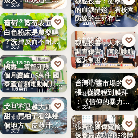
觀點投書：從墨西哥
文字
況別再吃
的血淚借鑑，看校園
教育社會
防線的生死存亡
♡
葡萄、藍莓表面的
今天 18:29
2014年
白色粉末是農藥嗎
食物知識
♡
今天 06:20
？洗掉反而不耐
觀點投書：人本承認
文字
放，「白霜…
調查傷害，何以護航
教育政策
濫訴制度？
♡
今天 18:29
29
國壽「睛智守護」3
個月賣破1.5萬件 國
高齡金融
♡
台灣心靈市場的擴
今天 06:00
泰產首創電動輔具…
1.5萬件
張─從課程到膜拜
社會觀察
：《信仰的暴力》
♡
文旦不是越大顆越
今天 18:27
文字
選摘（3…
甜！買柚子看準幾
水果挑選
♡
今天 06:00
個地方，皮薄汁多
張若昀陳偉霆輸了！
文字
不踩雷
保養最成功的85後陸
娛樂排行