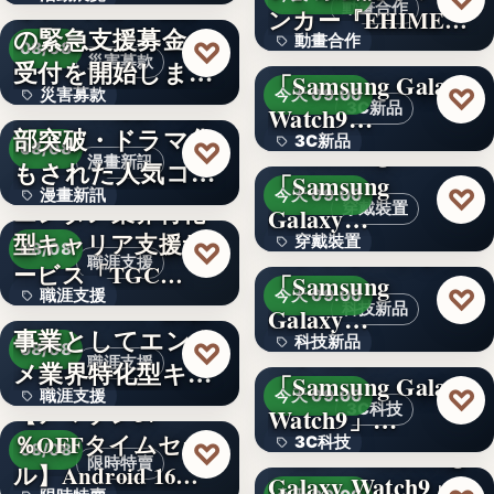
令和8年熊本地震へ
動畫合作
ンカー『EHIMEみ
の緊急支援募金の
60
動畫合作
きゃん…
＜OPEN＞
♡
08/08
災害募款
受付を開始しまし
「Samsung Galaxy
108
♡
災害募款
今天 09:00
た
シリーズ累計40万
3C新品
Watch9…
部突破・ドラマ化
文字
3C新品
＜Samsung＞
♡
08/08
漫畫新訊
もされた人気コミ
「Samsung
文字
♡
漫畫新訊
今天 09:00
ック！…
エンタメ業界特化
穿戴裝置
Galaxy…
型キャリア支援サ
文字
穿戴裝置
＜ソフトバンク＞
♡
08/08
職涯支援
ービス「TGC…
「Samsung
文字
♡
職涯支援
今天 09:00
W TOKYO、新規
科技新品
Galaxy…
事業としてエンタ
330,000
科技新品
＜ドコモ＞
♡
08/08
職涯支援
メ業界特化型キャ
「Samsung Galaxy
文字
♡
職涯支援
今天 09:00
リア…
【アマゾン37
3C科技
Watch9」…
％OFFタイムセー
文字
3C科技
＜au＞「Samsung
♡
08/08
限時特賣
ル】Android 16…
Galaxy Watch9」
文字