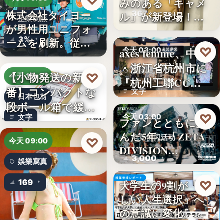
♡
みのある「キャメ
株式会社タイヨー
367
ル」が新登場！毎
企業制服
が男性用ユニフォ
日…
3%
ームを刷新。従来
♡
axes femme、中国
今天 03:00
の男女兼…
・浙江省杭州市に
品牌開店
【小物発送の新定
♡
今天 15:10
『杭州工聯CC…
番】コンパクトな
文字
日本包材
段ボール箱で緩衝
♡
今天 03:00
文字
材の節約…
ファンとともに歩
んだ5年。「ZETA
电竞快闪活动
♡
今天 09:00
DIVISION…
3,000
娛樂寫真
169
♡
大学生の9割が「正
今天 03:00
しい人生選択」へ
金融教育
の意識に変化。ブ