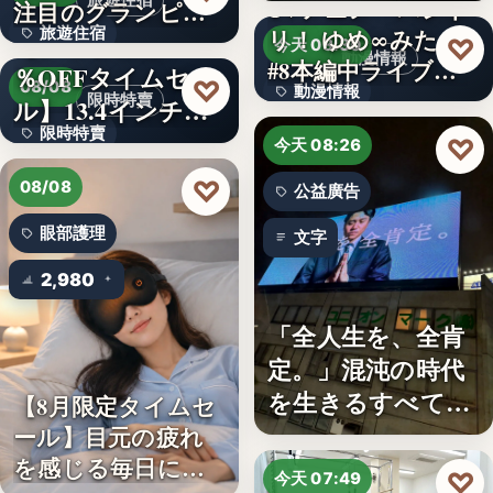
旅遊住宿
TVアニメ「バンド
注目のグランピン
旅遊住宿
リ！ ゆめ∞みた」
グ施設…
【アマゾン30
♡
今天 08:30
動漫情報
#8本編中ライブ映
％OFFタイムセー
10
♡
08/08
動漫情報
像…
限時特賣
ル】13.4インチ大
限時特賣
画面…
19,800円
♡
今天 08:26
文字
♡
08/08
公益廣告
眼部護理
文字
2,980
「全人生を、全肯
定。」混沌の時代
を生きるすべての
【8月限定タイムセ
人へ贈る…
ール】目元の疲れ
を感じる毎日に。3
♡
今天 07:49