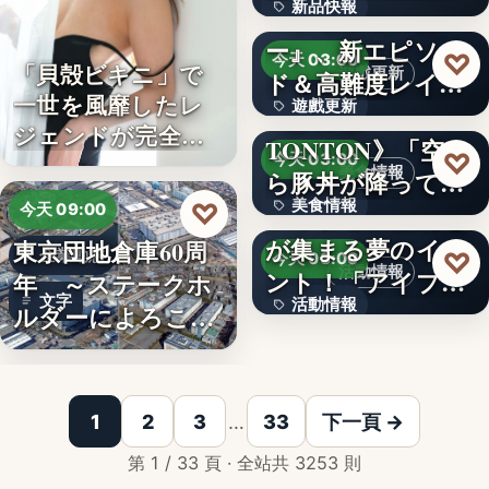
新品快報
ャラク…
『ソウルワーカ
ー』、新エピソー
400
♡
今天 03:00
「貝殻ビキニ」で
遊戲更新
ド＆高難度レイド
一世を風靡したレ
遊戲更新
を実装！新…
《豚丼屋
ジェンドが完全復
TONTON》「空か
文字
♡
今天 03:00
活武田久…
美食情報
ら豚丼が降ってき
美食情報
♡
た」が現実に…
アイプリのみんな
今天 09:00
が集まる夢のイベ
東京団地倉庫60周
文字
企業動態
♡
今天 03:00
活動情報
ント！「アイプリ
年 ～ステークホ
文字
活動情報
ワールド…
ルダーによろこば
れる…
＜OPEN＞折りた
文字
1
2
3
…
33
下一頁 →
第 1 / 33 頁 · 全站共 3253 則