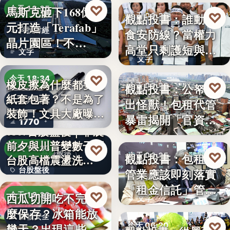
♡
馬斯克砸下168億美
今天 18:35
♡
觀點投書：誰動了
今天 06:30
元打造「Terafab」
科技財經
食安防線？當權力
時事評論
晶片園區！不…
高堂只剩護短與卸
文字
文字
責
♡
今天 18:34
橡皮擦為什麼都要用
♡
觀點投書：公帑養
今天 06:30
紙套包著？不是為了
文具知識
出怪獸！包租代管
時事評論
裝飾！文具大廠曝重
暴雷揭開「官資共
1770
要…
0807台股盤後｜非農
文字
生」的制…
前夕與川普變數干擾
♡
今天 18:33
♡
台股盤後
觀點投書：包租代
今天 06:25
台股高檔震盪洗…
台股盤後
管業應該即刻落實
租賃政策
「租金信託」管理
170.79
♡
西瓜切開吃不完怎
今天 18:30
文字
制度！才…
麼保存？冰箱能放
食物安全
♡
今天 06:20
幾天？出現這些狀