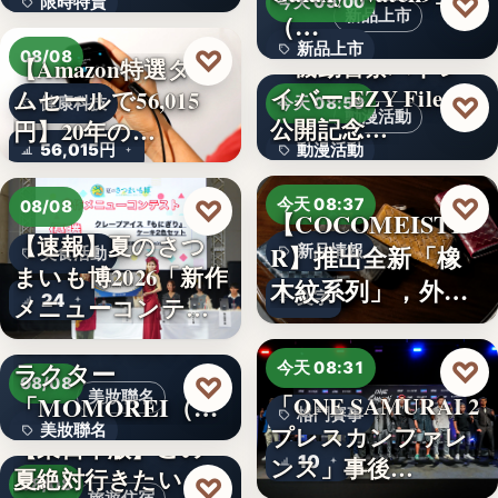
♡
限時特賣
今天 09:00
新品上市
（…
15,800円
新品上市
♡
08/08
『機動警察パトレ
【Amazon特選タイ
イバー EZY File 2』
ムセールで56,015
文字
♡
健康科技
今天 08:59
動漫活動
公開記念…
円】20年の…
56,015円
動漫活動
3,000円
♡
♡
今天 08:37
08/08
【COCOMEISTE
【速報】夏のさつ
R】推出全新「橡
新品情報
美食活動
まいも博2026「新作
木紋系列」，外層
文字
24
メニューコンテス
採…
ト…
韓国発の人気キャ
♡
ラクター
今天 08:31
♡
08/08
美妝聯名
「MOMOREI（モ
「ONE SAMURAI 2
格鬥賽事
美妝聯名
プレスカンファレ
モレイ）」が…
【東日本版】この
10
ンス」事後…
夏絶対行きたい！
文字
♡
08/08