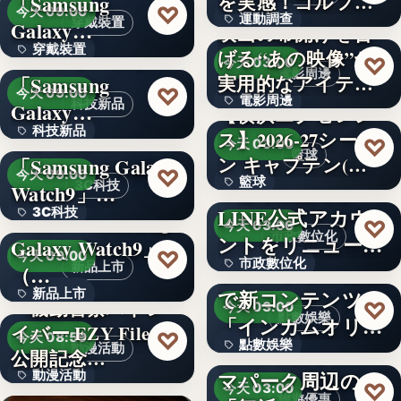
を実感！ゴルフを
「Samsung
文字
♡
今天 09:00
運動調查
始め…
穿戴裝置
Galaxy…
映画の幕開けを告
穿戴裝置
＜ソフトバンク＞
げる“あの映像”が
34%
♡
今天 03:00
電影周邊
実用的なアイテム
「Samsung
文字
♡
今天 09:00
電影周邊
に！「…
科技新品
Galaxy…
【横浜エクセレン
科技新品
＜ドコモ＞
ス】2026-27シーズ
75
♡
今天 03:00
籃球
ン キャプテン(…
「Samsung Galaxy
文字
♡
今天 09:00
籃球
千葉県茂原市が
3C科技
Watch9」…
LINE公式アカウ
3C科技
＜au＞「Samsung
3
♡
今天 03:00
市政數位化
ントをリニューア
Galaxy Watch9」
文字
♡
今天 09:00
市政數位化
ル！プレ…
ポイントインカム
新品上市
（…
で新コンテンツ
新品上市
文字
『機動警察パトレ
♡
今天 03:00
點數娛樂
「インカムオリ
イバー EZY File 2』
文字
♡
今天 08:59
點數娛樂
パ」開始
Peachで行くテー
動漫活動
公開記念…
マパーク周辺の
動漫活動
文字
♡
今天 03:00
旅遊優惠