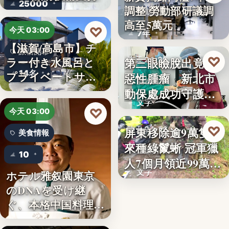
25000
調整 勞動部研議調
勞動政策
高至5萬元
♡
今天 03:00
7年
【滋賀/高島市】チ
旅宿開幕
♡
ラー付き水風呂と
第三眼瞼脫出竟藏
昨天 21:26
14名
プライベートサウ
惡性腫瘤 新北市
寵物醫療
ナを楽…
動保處成功守護校
文字
園犬
♡
今天 03:00
♡
屏東移除逾9萬隻外
昨天 21:16
美食情報
來種綠鬣蜥 冠軍獵
生態防治
10
人7個月領近99萬
文字
ホテル雅叙園東京
獎…
のDNAを受け継
ぐ、本格中国料理店
「万福…