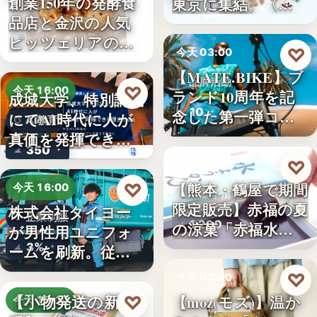
創業150年の発酵食
東京に集結。〈…
品店と金沢の人気
ピッツェリアのコ
♡
今天 03:00
ラボ…
【MATE.BIKE】ブ
品牌活動
♡
今天 16:00
ランド10周年を記
成城大学、特別講義
10
念した第一弾コ…
にてAI時代に人が
AI教育
真価を発揮できる
350
理由…
♡
今天 03:00
【熊本・鶴屋で期間
♡
今天 16:00
和菓子情報
限定販売】赤福の夏
株式会社タイヨー
企業制服
1,200
の涼菓「赤福水よ
が男性用ユニフォ
うか…
3%
ームを刷新。従来
の男女兼…
♡
今天 03:00
【小物発送の新定
【moz(モズ)】温か
♡
今天 15:10
新品情報