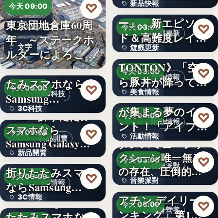
新品快報
♡
ャラク…
『ソウルワーカ
今天 09:00
ー』、新エピソー
東京団地倉庫60周
400
♡
企業動態
今天 03:00
遊戲更新
ド＆高難度レイド
年 ～ステークホ
文字
遊戲更新
を実装！新…
《豚丼屋
ルダーによろこば
TONTON》「空か
れる…
＜OPEN＞折りた
文字
♡
今天 03:00
美食情報
ら豚丼が降ってき
たみスマホなら
♡
今天 09:00
美食情報
た」が現実に…
アイプリのみんな
3C科技
Samsung…
が集まる夢のイベ
3C科技
文字
＜au＞折りたたみ
♡
今天 03:00
活動情報
ント！「アイプリ
スマホなら
文字
♡
今天 09:00
活動情報
ワールド…
新品開賣
Samsung Galaxy…
ダンスミュージッ
新品開賣
＜ソフトバンク＞
クシーン唯一無二
文字
♡
今天 03:00
音樂派對
の存在、圧倒的な
折りたたみスマホ
4.1
♡
今天 09:00
音樂派對
カリスマ…
【楽天市場「クレ
3C情報
ならSamsung…
アチン デイリーラ
3C情報
＜Samsung＞折り
5
♡
今天 03:00
健身營養
ンキング」第1位
たたみスマホなら
文字