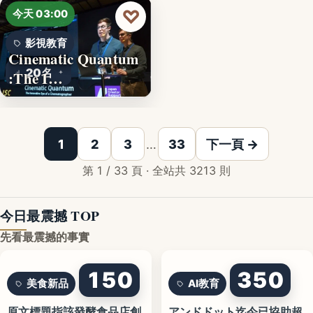
♡
今天 03:00
影視教育
Cinematic Quantum
20名
:The I…
1
2
3
…
33
下一頁 →
第 1 / 33 頁 · 全站共 3213 則
今日最震撼 TOP
先看最震撼的事實
150
350
美食新品
AI教育
原文標題指該發酵食品店創
アンドドット迄今已協助超