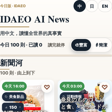
中
日
EN
今日版 · IDAEO
IDAEO AI News
用中文，讀懂全世界的真事實
今日 100 則 · 已讀
0
讀完就停
🎨
豐富
👵
簡潔
新聞河
100 則 · 由上到下
♡
♡
今天 16:00
今天 03:00
美食新品
活動情報
奈良のものづくり
と食、9ブランドが
150
9