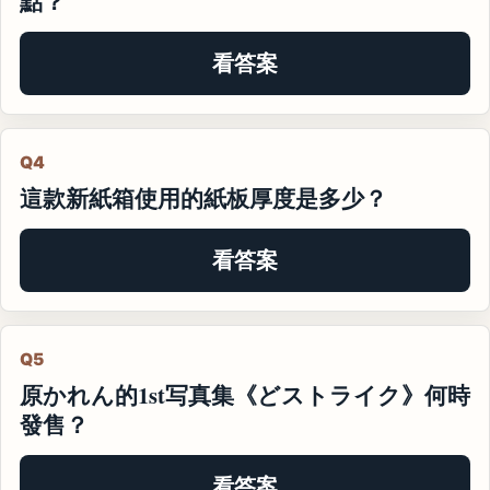
點？
看答案
Q4
這款新紙箱使用的紙板厚度是多少？
看答案
Q5
原かれん的1st写真集《どストライク》何時
發售？
看答案