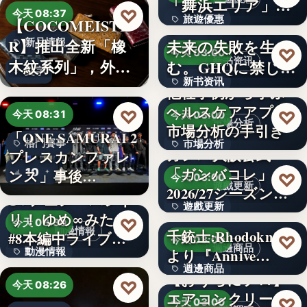
「舞浜エリア」ホ
3,000円
♡
今天 08:37
旅遊優惠
【COCOMEISTE
テルも…
かつての成功が、
R】推出全新「橡
未来の失敗を生
新品情報
文字
♡
今天 03:00
新书资讯
木紋系列」，外層
む。GHQに禁じら
文字
新书资讯
採…
れた「禁…
他社事例から学ぶ
ヘルスケアアプリ
文字
♡
♡
今天 08:31
今天 03:00
市場分析
市場分析の手引き
「ONE SAMURAI 2
格鬥賽事
市場分析
ガンバ大阪公式
プレスカンファレ
「ガンバコレ」
10
500
ンス」事後…
♡
今天 03:00
遊戲更新
2026/27シーズン開
TVアニメ「バンド
遊戲更新
幕！…
リ！ ゆめ∞みた」
♡
今天 08:30
動漫情報
千銃士:Rhodoknight
#8本編中ライブ映
150
♡
今天 03:00
週邊商品
動漫情報
より『Annive…
像…
週邊商品
【おうちにプロ】
19,800円
♡
今天 08:26
エアコンクリーニ
880円
♡
今天 03:00