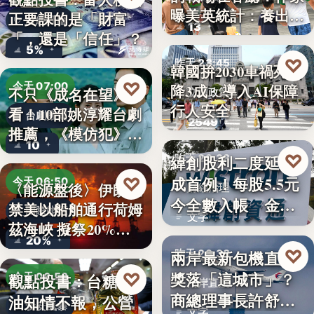
曝美英統計：養出高
正要課的是「財富
財經評論
13
學…
「，還是「信任」？
5%
♡
昨天 23:45
韓國拚2030車禍死亡
♡
今天 07:00
降3成 導入AI保障
不只《成名在望》好
交通政策
行人安全
看！10部姚淳耀台劇
台劇推薦
2549
推薦，《模仿犯》
10
變…
♡
緯創股利二度延發
昨天 23:38
成首例！每股5.5元
♡
今天 06:50
〈能源盤後〉伊朗擬
財經治理
今全數入帳 金管
禁美以船舶通行荷姆
國際能源
文字
會曝…
茲海峽 擬祭20%
20%
貨…
♡
兩岸最新包機直航
昨天 23:38
獎落「這城市」？
♡
觀點投書：台糖毒
今天 06:50
兩岸直航
商總理事長許舒博
油知情不報，公營
食安風暴
文字