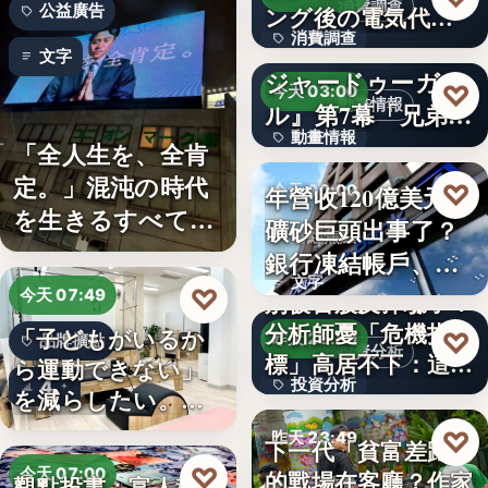
消費調查
公益廣告
ング後の電気代削
消費調查
減の実感…
TVアニメ『天幕の
文字
ジャードゥーガ
40%
♡
今天 03:00
動畫情報
ル』第7幕「兄弟」
動畫情報
あらす…
「全人生を、全肯
定。」混沌の時代
文字
♡
年營收120億美元鐵
今天 00:00
を生きるすべての
礦砂巨頭出事了？
財經焦點
人へ贈る…
銀行凍結帳戶、礦
文字
商急…
♡
今天 07:49
別被台股反彈騙了？
分析師憂「危機指
「子どもがいるか
♡
昨天 23:59
品牌擴點
投資分析
標」高居不下：這次
ら運動できない」
投資分析
4
一殺…
を減らしたい。埼
玉県戸田…
4.63%
♡
昨天 23:49
下一代「貧富差距」
♡
今天 07:00
的戰場在客廳？作家
觀點投書：富人稅真
親子教養