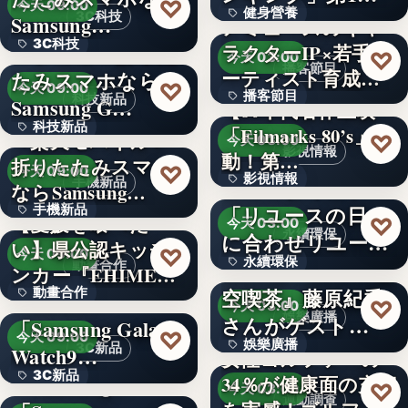
♡
今天 09:00
健身營養
獲得(…
3C科技
Samsung…
アミューズのキャ
3C科技
＜ドコモ＞折りた
ラクターIP×若手ア
文字
♡
今天 03:00
播客節目
ーティスト育成コ
たみスマホなら
文字
♡
今天 09:00
播客節目
ンテ…
科技新品
Samsung G…
【80年代名作上映
科技新品
「Filmarks 80’s」始
36年
＜楽天モバイル＞
♡
今天 03:00
影視情報
動！第…
折りたたみスマホ
文字
♡
今天 09:00
影視情報
エコスタイル、
手機新品
ならSamsung…
「リユースの日」
手機新品
40
【愛媛を喰べた
♡
今天 03:00
永續環保
に合わせリユース
い】県公認キッチ
4.1
♡
今天 09:00
永續環保
文化の普及…
interfm『Runeの星
動畫合作
ンカー『EHIMEみ
空喫茶』藤原紀香
動畫合作
きゃん…
＜OPEN＞
文字
♡
今天 03:00
娛樂廣播
さんがゲスト…
「Samsung Galaxy
108
♡
今天 09:00
娛樂廣播
3C新品
Watch9…
女性ゴルファーの
3C新品
＜Samsung＞
34％が健康面の充実
文字
♡
今天 03:00
運動調查