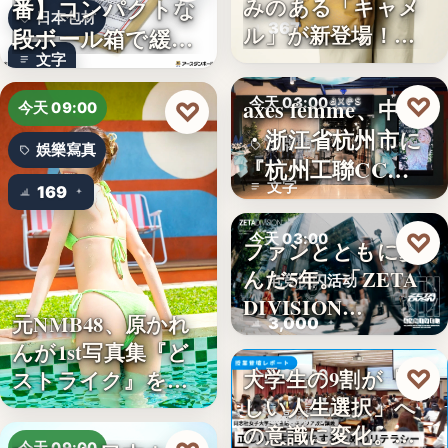
番】コンパクトな
みのある「キャメ
日本包材
367
ル」が新登場！毎
段ボール箱で緩衝
日…
文字
材の節約…
♡
axes femme、中国
今天 03:00
♡
今天 09:00
・浙江省杭州市に
品牌開店
娛樂寫真
『杭州工聯CC…
文字
169
♡
今天 03:00
ファンとともに歩
んだ5年。「ZETA
电竞快闪活动
DIVISION…
元NMB48、原かれ
3,000
んが1st写真集『ど
♡
大学生の9割が「正
ストライク』を…
今天 03:00
しい人生選択」へ
金融教育
の意識に変化。ブ