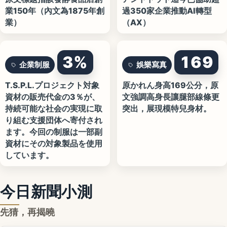
業150年（內文為1875年創
過350家企業推動AI轉型
業）
（AX）
3%
169
企業制服
娛樂寫真
T.S.P.L.プロジェクト対象
原かれん身高169公分，原
資材の販売代金の3％が、
文強調高身長讓腿部線條更
持続可能な社会の実現に取
突出，展現模特兒身材。
り組む支援団体へ寄付され
ます。今回の制服は一部副
資材にその対象製品を使用
しています。
今日新聞小測
先猜，再揭曉