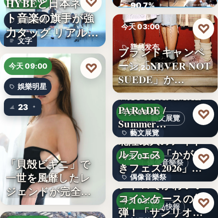
♡
HYBEと日本ネッ
今天 09:00
ロード…
90.7%
ト音楽の旗手が強
娛樂新聞
♡
今天 03:00
力タッグ リアル×
文字
バー…
新品发布
ブランドキャンペ
ーン「NEVER NOT
♡
今天 09:00
13,200円
SUEDE」か…
娛樂明星
WACCA ANIMAL
23
PARADE /
♡
今天 03:00
藝文展覽
Summer…
藝文展覽
北陸最大のアイド
ルフェス「かがや
3名
♡
今天 03:00
「貝殻ビキニ」で
偶像音樂祭
きフェス2026」第5
一世を風靡したレ
偶像音樂祭
弾…
レトロでかわいい
ジェンドが完全復
コインケースの第2
47
♡
今天 03:00
活武田久…
新品快報
弾！「サンリオキ