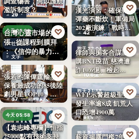
調查傷害，何以護航
教育政策
♡
昨天 22:05
濫訴制度？
漢光演習：確保戰時
29
彈藥不斷炊！軍備局
國防軍事
202廠演練「戰時
♡
台灣心靈市場的擴
今天 06:00
42
產…
張─從課程到膜拜
社會觀察
♡
昨天 22:04
：《信仰的暴力》
律師與掮客合謀誆可
文字
選摘（3…
購BNT疫苗 慈濟遭
司法犯罪
詐10.6億、檢起…
♡
今天 06:00
10.6億
張若昀陳偉霆輸了！
保養最成功的85後陸
娛樂排行
♡
昨天 21:58
劇男星TOP10，…
WFP示警超級聖嬰
37
發生率逾8成 飢荒人
氣候警報
口恐增4900萬
♡
今天 05:58
81%
【袁志峰專欄】恒指
股市分析
♡
昨天 21:55
25000點有技術支持
薪資揭露門檻7年未