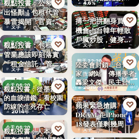
♡
觀點投書：公帑養
今天 06:30
4.6%
見
出怪獸！包租代管
時事評論
♡
搏一把拼翻身買房
昨天 22:35
暴雷揭開「官資共
文字
機會！台韓年輕散
生」的制…
投資理財
戶瘋炒股，健身網
♡
觀點投書：包租代
今天 06:25
文字
紅開槓桿…
管業應該即刻落實
租賃政策
♡
昨天 22:20
「租金信託」管理
陸委會封鎖「台青e
文字
制度！才…
家」網站 傳播學者
政治法律
轟梁文傑：民主台灣
♡
今天 06:20
2019
觀點投書：從墨西哥
的…
的血淚借鑑，看校園
教育社會
♡
蘋果緊急搶購
昨天 22:20
防線的生死存亡
2014年
DRAM 距iPhone
供應鏈
18發表僅剩幾周
♡
今天 06:20
文字
觀點投書：人本承認