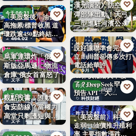
♡
漢光演習》防空飛
昨天 23:13
彈部隊出動！天弓
♡
今天 06:31
〈美股盤後〉油價走
軍事演習
三型進駐河濱公
高拖累 標普收黑 道
美股財經
文字
園 實地探…
瓊跌逾450點終結…
464.02
♡
昨天 23:05
說好讓聯準會完全獨
♡
烏軍連環炸「俄羅
今天 06:30
立！川普卻傳多次打
財經政治
電話給華許
斯版亞馬遜」物流
俄烏戰爭
5月
倉庫 俄女首富怒了
AI界價格屠夫不殺
文字
了？DeepSeek罕見
♡
昨天 22:51
科技財經
預告API「大…
♡
觀點投書：誰動了
今天 06:30
科技財經
食安防線？當權力
時事評論
0.02
♡
昨天 22:42
高堂只剩護短與卸
〈美股盤前〉科技股
文字
責
走弱、油價推升殖利
美股財經
率 主要指數漲跌互