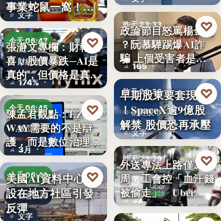
透露8月…
事業蛇鼠一窩！人
文字
民何堪？
♡
昨天 23:33
政論節目怒罵楊金龍
♡
今天 06:47
？阮慕驊踢爆AI詐
張瀞文專欄：財報報
詐騙警示
騙 上個受害者是
喜，股價暴跌─AI是
財經趨勢
165
「這…
真的，但價格是真
174%
的…
♡
早期股東要套現了
昨天 23:30
！SpaceX逾9億股
♡
今天 06:45
陳孟君觀點：EZ
財經股市
解禁 股價恐再承壓
WAY需要的不是辯
數位治理
文字
護，而是數位治理的
3月
升…
♡
昨天 23:29
外送專法上路僅2
♡
美國AI資料中心建
今天 06:40
周 工會控「血汗錢
勞資爭議
設在地方社區引發
被偷走」 Uber…
社會反彈
32
反彈
文字