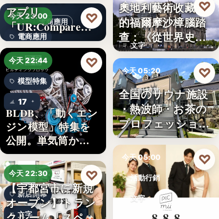
♡
奧地利藝術收藏家
今天 06:00
アプリ
5
♡
今天 23:00
的福爾摩沙樟腦踏
電商應用
「UR:Compare
樟腦史
查：《從世界史看
電商應用
＆…
文字
德意志帝…
文字
♡
今天 22:44
♡
今天 05:20
模型特集
全国のサウナ施設
活動招募
17
・熱波師・お茶の
BLDB、「動くエン
文字
プロフェッショナ
ジン模型」特集を
ル募集！…
公開。単気筒から
V8…
♡
今天 05:00
♡
今天 22:30
活動行銷
【宇都宮市に新規
新店開幕
文字
オープン】トラン
クルーム「スペラ
文字