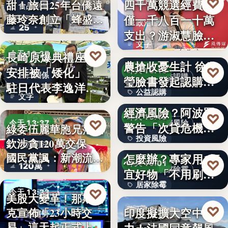
♡
四千萬競選經費，
昨天 19:17
甜！旅日25年台僑遠
食品創業
藤玲奈創立「蜂盛
僅一千八百一十萬
政治金流
25
貴…
支出？游淑慧臉書
文字
追問鄭：…
颱風來襲 五峰鄉果
♡
長崎原爆典禮座位
今天 13:37
農搶收憂生計 徐欣
安排被「矮化」
♡
昨天 19:15
台日關係
公益認購
瑩臉書發起認購水
駐日代表李逸洋缺
公益認購
梨行…
AI投資恐成下一個
文字
席抗議：…
經濟風險？阿波羅
文字
♡
昨天 19:10
♡
今天 13:37
投資風險
警告「次貸危機
綠委伍麗華胞兄范織
投資風險
式」逆轉…
牆壁反覆潮濕發霉
欽涉貪120萬交保
政治司法
國民黨諷：新潮流
怎麼辦？專家用1便
文字
♡
昨天 19:01
120萬
下…
居家除霉
宜好物「不用刷清
居家除霉
除陳年…
♡
今天 13:33
美股大變革！那斯達
文字
♡
印度擬擴大空中戰
昨天 18:45
克宣佈「23小時交
財經趨勢
易」這天起正式上