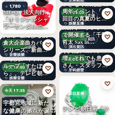
企業動態
いぎなり東北産 11
1,780
周年イベント「11
ME-Q、法人向け
文字
♡
今天 05:00
娛樂直播
回目の真夏のヒロ
「オリジナルシャ
娛樂直播
イ…
ワーサンダルの
東京オペラシティ
OEM制…
で開催する「千野
人気声優による浅
11
♡
今天 05:00
演出資訊
哲太 Sax in…
倉大介楽曲カバー
♡
今天 18:00
演出資訊
音樂娛樂
シリーズ、新曲が
求人難、コスト
音樂娛樂
配信チャ…
増。それでも患者
2.5次元アイドルグ
3
♡
今天 04:38
牙科經營
さん・スタッフ・
ループ「すたぽ
1位
♡
今天 18:00
牙科經營
娛樂音樂
院長を豊か…
ら」、テレビ朝日
娛樂音樂
系全国…
3,700万円
♡
今天 04:28
4
♡
今天 17:35
節目宣傳
宇都宮地域に新た
健身開幕
文字
テレビ朝日系「サ
な健康の拠点が誕
文字