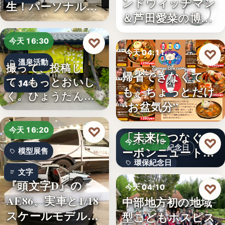
ンドウィッチマン
生！パーソナルジ
＆芦田愛菜の博士
ム「…
ちゃん」…
♡
今天 16:30
♡
今天 04:11
溫泉活動
撮って、投稿し
帰省できなくて
餐飲活動
て、もっとおいし
14年
も、ちょっとだけ
く。ひょうたん温
文字
“お盆気分”
泉、お盆の…
日本JC、9月3日を
♡
今天 16:20
「未来につなぐカ
♡
今天 04:10
環保紀念日
ーボンニュートラ
模型展售
環保紀念日
ルの…
文字
『頭文字D』の
文字
♡
今天 04:10
AE86、実車と1/18
中部地方初の地域
兒童安寧
スケールモデルが
型こどもホスピス