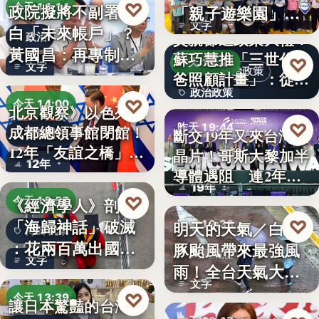
♡
政院擬將不副署藍
今天 14:14
「親子遊樂園」
文字
白「未來帳戶」？
開幕首日…
父親節送政策大禮！
政治
黃國昌：再專制也
蘇巧慧推「三世代爸
♡
昨天 19:49
文字
不該拿孩…
政治政策
爸照顧計畫」：從準
政治政策
爸…
♡
今天 14:00
北京觀察》以色列駐
50%
♡
昨天 19:44
成都總領事館閉館！
斷交19年又來台灣找
國際外交
12年「友誼之橋」
晶片！哥斯大黎加半
半導體
12年
為…
導體遇阻 連2年
19年
參…
♡
《經濟學人》剖析
今天 13:57
「海歸神話」破滅
♡
明天的天氣／白海
昨天 19:38
海歸就業
：花兩百萬出國留
豚颱風帶來最強風
颱風動態
文字
學，回國…
雨！全台天氣大轉
文字
變「豪雨…
♡
今天 13:39
讓日本驚豔的台灣甘