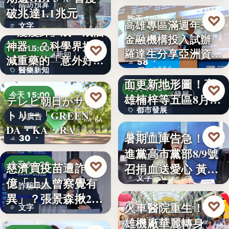
國防預算
破兆達1.1兆元
♡
昨天 19:56
高雄專區滿週年58家
文字
「瘦瘦針」成「戒酒
金融機構投入試辦
金融政策
神器」？科學界揭開
♡
今天 15:00
羅達生分享亞洲資
醫藥新知
減重藥的「意外好
58
二十多年來首次全
產…
醫藥新知
處」…
面更新地形圖！高
♡
昨天 19:55
24
♡
都市發展
今天 15:00
雄楠梓等五區8月20
テレビ朝日がサン
都市發展
日上…
トリー「GREEN
AI廣告
DA・KA・RA」
文字
♡
暑期血庫告急！民
昨天 19:53
30
と…
進黨高市黨部8/9號
公益活動
♡
慈濟買疫苗遭詐10
今天 14:26
召捐血送愛心 黃
文字
億「上人曾察覺有
捷、…
詐騙爭議
異」？張景森揪2疑
♡
火車醫院重生！高
昨天 19:51
文字
點轟…
雄機廠華麗轉身
親子旅遊