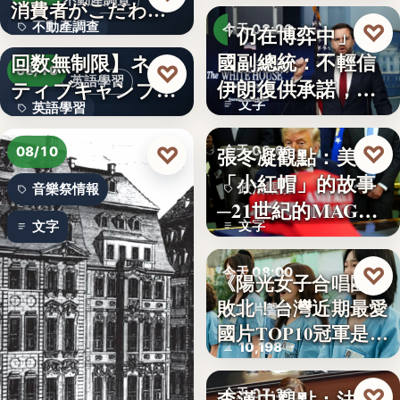
不動產調查
消費者がこだわる
不動產調查
♡
「仍在博弈中」 美
絶対条…
【英会話レッスン
今天 08:00
國副總統：不輕信
回数無制限】ネイ
57.4%
美伊關係
♡
08/10
英語學習
伊朗復供承諾，外
ティブキャンプ、
文字
英語學習
交、經…
レッスン…
文字
♡
♡
張冬凝觀點：美國
今天 08:00
08/10
「小紅帽」的故事
政治觀察
音樂祭情報
─21世紀的MAGA
文字
文字
有沒…
♡
今天 08:00
《陽光女子合唱團》
敗北！台灣近期最愛
國片聲量
國片TOP10冠軍是…
10,198
♡
李漢中觀點：法官
今天 07:30