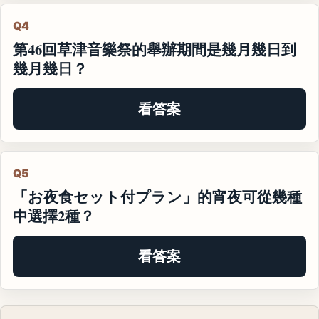
Q4
第46回草津音樂祭的舉辦期間是幾月幾日到
幾月幾日？
看答案
Q5
「お夜食セット付プラン」的宵夜可從幾種
中選擇2種？
看答案