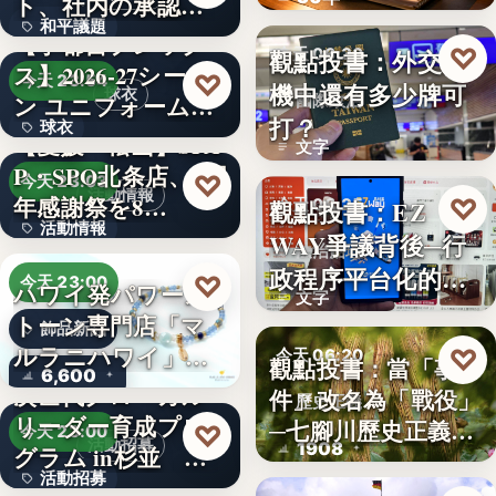
ト、社内の承認を
？
和平議題
経て始動
【宇都宮ブレック
♡
觀點投書：外交危
今天 06:30
ス】2026-27シーズ
86.6
♡
今天 23:54
機中還有多少牌可
球衣
ン ユニフォーム…
國際政治
打？
球衣
【愛媛・松山】SPA
文字
P・SPO北条店、2周
35%
♡
今天 23:03
活動情報
年感謝祭を8…
♡
觀點投書：EZ
今天 06:25
活動情報
WAY爭議背後─行
法治治理
政程序平台化的法
9
♡
今天 23:00
ハワイ発パワース
文字
治缺口
トーン専門店「マ
飾品新品
ルラニハワイ」よ
♡
今天 06:20
觀點投書：當「事
6,600
り、海を…
次世代グローカル
件」改名為「戰役」
歷史正義
リーダー育成プロ
─七腳川歷史正義不
♡
今天 23:00
活動招募
1908
グラム in杉並 募
能停…
活動招募
集中…
【海外向け】EC