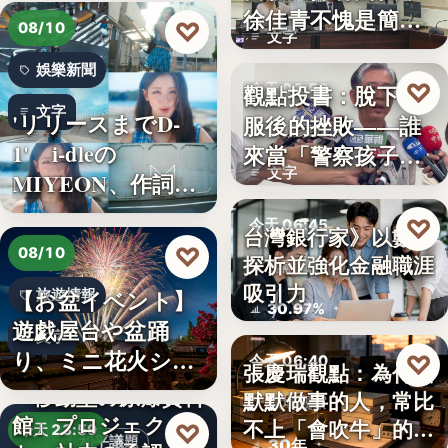
徐佳青不愧是簡舒
♡
08/10
文字
培的師父
娛樂新聞
♡
觀點投書：脫下制
今天 06:50
文字
'リリースまでD-
服後的挫敗——誰
警察家庭
1' i-dleの
來當「警察孩子」
文字
MIYEON、作詞
的保母？
に…
♡
今天 06:45
台灣銀行家》以數字
♡
08/10
探析並強化金融職涯
金融職涯
吸引力
【お盆イベント】
旅遊情報
30.97%
遊戯屋台や盆踊
文字
り、ミニ花火ショ
♡
今天 06:40
張慶瑞觀點：為什麼
ーなど～夏…
「移動型の原爆資料
默默做事的人，常比
職場觀察
館」プロジェク
不上「會吹牛」的人
♡
今天 23:59
和平議題
30年