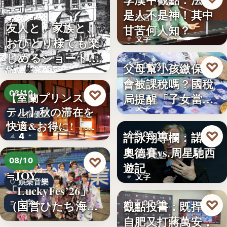
是人不是神！其中
法官過勞
友人と、家族と、
甘苦何人知？
文字
おひとり様でも楽
しめるショート・
♡
父母幫小孩繳保費
今天 07:30
コンサー…
會被課稅嗎？國稅
稅務理財
♡
08/10
【室蘭プリンスホ
局提醒「子女當要
文字
テル】秋の滞在を
保人」恐…
住宿優惠
快適&お得に!「じ
♡
許詠翔專欄：諾蘭
今天 07:10
4
ゃらん…
奧德賽vs.周星馳西
影評觀點
♡
08/10
遊記
≒JOY
文字
娛樂音樂
「LuckyFes’26」
♡
（国営ひたち海浜
觀點投書：既捍衛
文字
今天 07:00
公園…
自肥又打蔣萬安，
政治評論