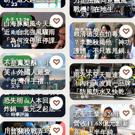
力！法國同意飆風
國防軍購
23
路，…
戰機「在地生
文字
產」，機隊規…
♡
今天 13:29
白海豚颱風今天最接
♡
昨天 18:40
近！台北強風驟雨
賴清德沒在怕毒油案
颱風政策
「為何沒停班停課」
？李艷秋揭他「神功
政治評論
135
？蔣…
護體」不只靠甩鍋盧
725
秀…
♡
不是鳳梨酥、小泡
今天 13:16
芙！外國人最愛
♡
昨天 18:23
雨衣不穿天龍達新牌
伴手禮
「台灣伴手禮
！內行人改買一品牌
雨衣推薦
文字
TOP5」冠軍…
「防風防水又快乾、
台中女師遭學生攻擊
6年
穿…
恐失明！人本回應網
♡
今天 13:14
時事評論
炸鍋 葉元之起底
♡
志聖工業2026年7月
昨天 18:21
時事評論
「…
營收11.68億元創新
財經
18萬
♡
川普關稅戰弄巧成
今天 13:10
高，上半年純…