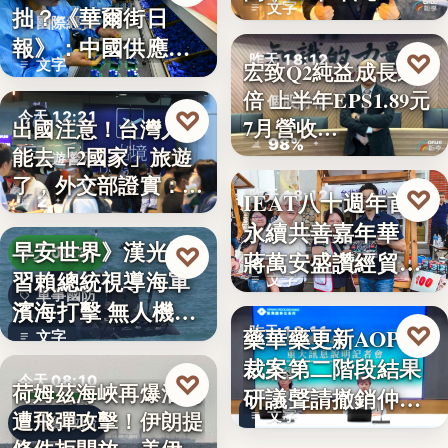
文字
拙？《華爾街日
國際經貿
報》：中國供應沒
♡
昨天 18:12
文字
宏致Q2純益成長近1
斷鏈，反而…
倍 上半年EPS1.89元
個股財報
♡
今天 12:21
7月營收…
出國注意！台灣人不
98%
能去「2國家」旅遊
旅遊警示
了，外交部證實：拒
♡
IEAT八十週年首辦
昨天 18:12
2
絕…
永續共善嘉年華
永續共善
早安世界》漢光演
♡
今天 08:37
蔣萬安盛讚經貿公
習賴總統視導海軍
文字
益打…
軍事國防
濱海打擊 無人機秀
♡
藥華藥更新AOP仲
昨天 18:11
攻擊力
文字
裁案第二階段結果
財經
♡
今天 08:10
荷姆茲海峽再爆油輪
研議聲請撤銷仲裁
遭飛彈攻擊！伊朗提
文字
判斷
地緣政治