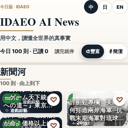
中
日
EN
今日版 · IDAEO
IDAEO AI News
用中文，讀懂全世界的真事實
今日 100 則 · 已讀
0
讀完就停
🎨
豐富
👵
簡潔
新聞河
100 則 · 由上到下
『野田クリの野望
～ゲーム天下統一
♡
♡
08/10
今天 08:10
許劍虹專欄：美國如
遊戲綜藝
への道～』東京ゲ
何打造兩岸海軍─抗
遊戲綜藝
兩岸海軍史
ームショ…
旗竿地は「通路幅」
戰末期海軍對琉球的
が命！価格以上に
2
20倍
♡
覬…
08/10