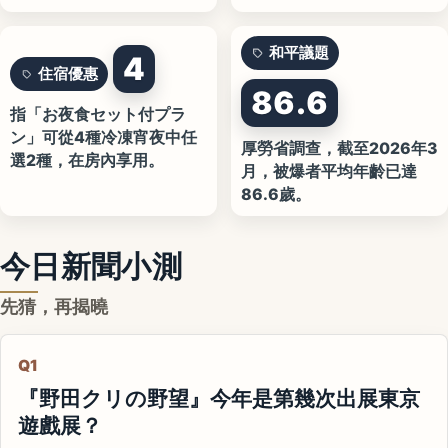
和平議題
4
住宿優惠
86.6
指「お夜食セット付プラ
ン」可從4種冷凍宵夜中任
厚勞省調查，截至2026年3
選2種，在房內享用。
月，被爆者平均年齡已達
86.6歲。
今日新聞小測
先猜，再揭曉
Q1
『野田クリの野望』今年是第幾次出展東京
遊戲展？