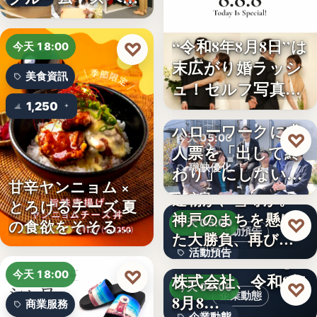
ボ東武宇…
“令和8年8月8日”は
♡
今天 18:00
末広がり婚ラッシ
美食資訊
ュ！セルフ写真館
「…
1,250
ハローワークに求
♡
今天 05:00
人票を「出して終
職缺優化
わり」にしない。
甘辛ヤンニョム ×
求人票・…
連覇か、雪辱か。
文字
とろけるチーズ 夏
神戸のまちを懸け
♡
の食欲をそそる
今天 05:00
活動預告
た大勝負、再び！
“旨…
活動預告
…
Internnect Group
♡
今天 18:00
株式会社、令和8年
300人
♡
今天 05:00
企業動態
8月8…
商業服務