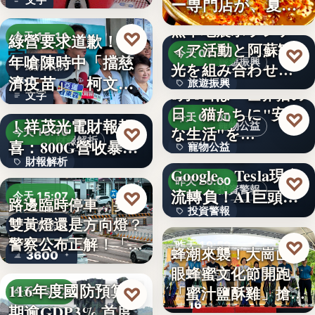
ー専門店が、夏限
就乾淨…
定「無限…
熊本地震ボランテ
♡
綠營要求道歉！當
今天 15:11
ィア活動と阿蘇観
♡
今天 03:48
年嗆陳時中「擋慈
旅遊振興
光を組み合わせた
政治攻防
濟疫苗」 柯文哲
旅遊振興
「ボラン…
8月8日は「世界猫の
文字
再大罵：…
AI光通訊需求爆發
日」猫たちに"安全
2
♡
今天 03:30
！祥茂光電財報報
寵物公益
な生活"を…
♡
今天 15:10
財報解析
喜：800G營收暴增
寵物公益
下班國際線》
財報解析
逾…
Google、Tesla現金
8%
♡
昨天 20:00
投資警報
文字
流轉負！AI巨頭…
♡
今天 15:07
路邊臨時停車，要打
投資警報
雙黃燈還是方向燈？
交通法規
警察公布正解！「違
文字
♡
昨天 19:59
蜂潮來襲！大崗山龍
3600
規…
眼蜂蜜文化節開跑
農業活動
116年度國防預算預
「蜜汁鹽酥雞」搶先
♡
今天 15:02
16
期逾GDP3% 首度
爆…