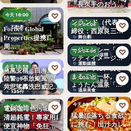
「…
「長久手のおう
文字
ち」が愛知…
株式会社青山メイ
♡
今天 16:00
ンランド（代表取
♡
今天 04:00
Forbes Global
不動產
舞台劇
締役：西原良三）
Properties提携1
舞台劇
特別協賛…
文字
MLB公式フォトエ
周…
ージェンシー「ゲ
文字
♡
今天 04:00
運動媒體
ッティイメージ
運動媒體
ズ」五十…
♡
湯上がりに、桃を
今天 15:59
蔣萬安稱「白海豚沒
まるごと一杯。ひ
2,430
陸警」不放颱風假
♡
今天 03:50
政治爭議
溫泉美食
ょうたん温泉「飲
吳思瑤轟洗巴威記憶
溫泉美食
135件
泉堂」、…
：…
14年
♡
今天 03:48
♡
電鍋咖啡色污垢不
今天 15:30
猛暑で落ちる食欲
清超耗電！專家用1
餐飲新品
省電清潔
に挑む！出汁カレ
便宜神物「免狂刷
文字
文字