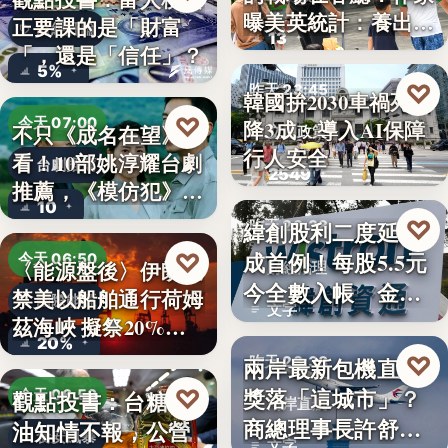
曝美英統計：養出高
正要課的是「財富
財經評論
13
學…
「，還是「信任」？
5%
♡
昨天 23:45
韓國拚2030車禍死亡
♡
今天 07:00
降3成 導入AI保障
不只《成名在望》好
交通政策
行人安全
看！10部姚淳耀台劇
台劇推薦
2549
推薦，《模仿犯》
10
變…
♡
緯創股利二度延發
昨天 23:38
成首例！每股5.5元
♡
今天 06:50
〈能源盤後〉伊朗擬
財經治理
今全數入帳 金管
禁美以船舶通行荷姆
國際能源
文字
會曝…
茲海峽 擬祭20%
20%
貨…
♡
兩岸最新包機直航
昨天 23:38
獎落「這城市」？
♡
觀點投書：台糖毒
今天 06:50
兩岸直航
商總理事長許舒博
油知情不報，公營
食安風暴
文字