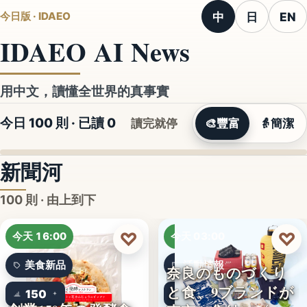
中
日
EN
今日版 · IDAEO
IDAEO AI News
用中文，讀懂全世界的真事實
今日 100 則 · 已讀
0
讀完就停
🎨
豐富
👵
簡潔
新聞河
100 則 · 由上到下
♡
♡
今天 16:00
今天 03:00
美食新品
活動情報
奈良のものづくり
と食、9ブランドが
150
9