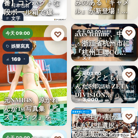
番】コンパクトな
みのある「キャメ
日本包材
367
ル」が新登場！毎
段ボール箱で緩衝
日…
文字
材の節約…
♡
axes femme、中国
今天 03:00
♡
今天 09:00
・浙江省杭州市に
品牌開店
娛樂寫真
『杭州工聯CC…
文字
169
♡
今天 03:00
ファンとともに歩
んだ5年。「ZETA
电竞快闪活动
DIVISION…
元NMB48、原かれ
3,000
んが1st写真集『ど
♡
大学生の9割が「正
ストライク』を…
今天 03:00
しい人生選択」へ
金融教育
の意識に変化。ブ