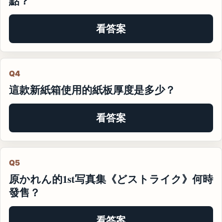
點？
看答案
Q4
這款新紙箱使用的紙板厚度是多少？
看答案
Q5
原かれん的1st写真集《どストライク》何時
發售？
看答案