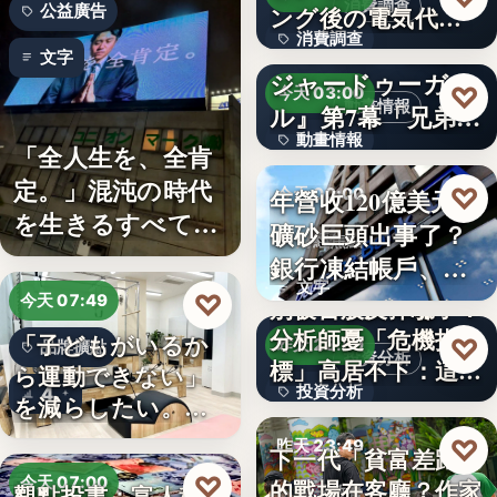
消費調查
公益廣告
ング後の電気代削
消費調查
減の実感…
TVアニメ『天幕の
文字
ジャードゥーガ
40%
♡
今天 03:00
動畫情報
ル』第7幕「兄弟」
動畫情報
あらす…
「全人生を、全肯
定。」混沌の時代
文字
♡
年營收120億美元鐵
今天 00:00
を生きるすべての
礦砂巨頭出事了？
財經焦點
人へ贈る…
銀行凍結帳戶、礦
文字
商急…
♡
今天 07:49
別被台股反彈騙了？
分析師憂「危機指
「子どもがいるか
♡
昨天 23:59
品牌擴點
投資分析
標」高居不下：這次
ら運動できない」
投資分析
4
一殺…
を減らしたい。埼
玉県戸田…
4.63%
♡
昨天 23:49
下一代「貧富差距」
♡
今天 07:00
的戰場在客廳？作家
觀點投書：富人稅真
親子教養