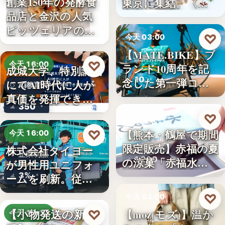
創業150年の発酵食
東京に集結。〈…
品店と金沢の人気
ピッツェリアのコ
♡
今天 03:00
ラボ…
【MATE.BIKE】ブ
品牌活動
♡
今天 16:00
ランド10周年を記
成城大学、特別講義
10
念した第一弾コ…
にてAI時代に人が
AI教育
真価を発揮できる
350
理由…
♡
今天 03:00
【熊本・鶴屋で期間
♡
今天 16:00
和菓子情報
限定販売】赤福の夏
株式会社タイヨー
企業制服
1,200
の涼菓「赤福水よ
が男性用ユニフォ
うか…
3%
ームを刷新。従来
の男女兼…
♡
今天 03:00
【小物発送の新定
【moz(モズ)】温か
♡
今天 15:10
新品情報