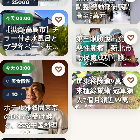
25000
調整 勞動部研議調
勞動政策
高至5萬元
♡
今天 03:00
7年
【滋賀/高島市】チ
旅宿開幕
♡
ラー付き水風呂と
第三眼瞼脫出竟藏
昨天 21:26
14名
プライベートサウ
惡性腫瘤 新北市
寵物醫療
ナを楽…
動保處成功守護校
文字
園犬
♡
今天 03:00
♡
屏東移除逾9萬隻外
昨天 21:16
美食情報
來種綠鬣蜥 冠軍獵
生態防治
10
人7個月領近99萬
文字
ホテル雅叙園東京
獎…
のDNAを受け継
ぐ、本格中国料理店
「万福…