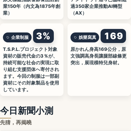
業150年（內文為1875年創
過350家企業推動AI轉型
業）
（AX）
3%
169
企業制服
娛樂寫真
T.S.P.L.プロジェクト対象
原かれん身高169公分，原
資材の販売代金の3％が、
文強調高身長讓腿部線條更
持続可能な社会の実現に取
突出，展現模特兒身材。
り組む支援団体へ寄付され
ます。今回の制服は一部副
資材にその対象製品を使用
しています。
今日新聞小測
先猜，再揭曉