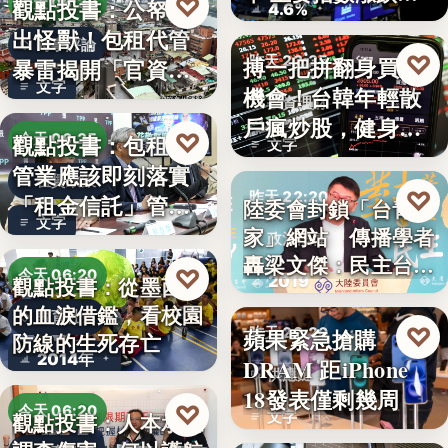
♡
觀點投書：公帑養
今天 06:30
4.6%
見
出怪獸！包租代管
時事評論
♡
搏一把拼翻身買房
昨天 22:35
暴雷揭開「官資共
文字
機會！台韓年輕散
生」的制…
投資理財
戶瘋炒股，健身網
♡
觀點投書：包租代
今天 06:25
文字
紅開槓桿…
管業應該即刻落實
租賃政策
♡
昨天 22:20
「租金信託」管理
陸委會封鎖「台青e
文字
制度！才…
家」網站 傳播學者
政治法律
轟梁文傑：民主台灣
♡
今天 06:20
2019
觀點投書：從墨西哥
的…
的血淚借鑑，看校園
教育社會
♡
蘋果緊急搶購
昨天 22:20
防線的生死存亡
2014年
DRAM 距iPhone
供應鏈
18發表僅剩幾周
♡
今天 06:20
文字
觀點投書：人本承認