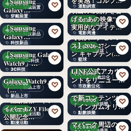
を実感！ゴルフを
「Samsung
文字
♡
今天 09:00
運動調查
始め…
穿戴裝置
Galaxy…
映画の幕開けを告
穿戴裝置
＜ソフトバンク＞
げる“あの映像”が
34%
♡
今天 03:00
電影周邊
実用的なアイテム
「Samsung
文字
♡
今天 09:00
電影周邊
に！「…
科技新品
Galaxy…
【横浜エクセレン
科技新品
＜ドコモ＞
ス】2026-27シーズ
75
♡
今天 03:00
籃球
ン キャプテン(…
「Samsung Galaxy
文字
♡
今天 09:00
籃球
千葉県茂原市が
3C科技
Watch9」…
LINE公式アカウ
3C科技
＜au＞「Samsung
3
♡
今天 03:00
市政數位化
ントをリニューア
Galaxy Watch9」
文字
♡
今天 09:00
市政數位化
ル！プレ…
ポイントインカム
新品上市
（…
で新コンテンツ
新品上市
文字
『機動警察パトレ
♡
今天 03:00
點數娛樂
「インカムオリ
イバー EZY File 2』
文字
♡
今天 08:59
點數娛樂
パ」開始
Peachで行くテー
動漫活動
公開記念…
マパーク周辺の
動漫活動
文字
♡
今天 03:00
旅遊優惠