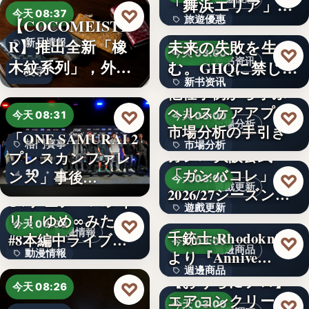
「舞浜エリア」ホ
3,000円
♡
今天 08:37
旅遊優惠
【COCOMEISTE
テルも…
かつての成功が、
R】推出全新「橡
未来の失敗を生
新品情報
文字
♡
今天 03:00
新书资讯
木紋系列」，外層
む。GHQに禁じら
文字
新书资讯
採…
れた「禁…
他社事例から学ぶ
ヘルスケアアプリ
文字
♡
♡
今天 08:31
今天 03:00
市場分析
市場分析の手引き
「ONE SAMURAI 2
格鬥賽事
市場分析
ガンバ大阪公式
プレスカンファレ
「ガンバコレ」
10
500
ンス」事後…
♡
今天 03:00
遊戲更新
2026/27シーズン開
TVアニメ「バンド
遊戲更新
幕！…
リ！ ゆめ∞みた」
♡
今天 08:30
動漫情報
千銃士:Rhodoknight
#8本編中ライブ映
150
♡
今天 03:00
週邊商品
動漫情報
より『Annive…
像…
週邊商品
【おうちにプロ】
19,800円
♡
今天 08:26
エアコンクリーニ
880円
♡
今天 03:00