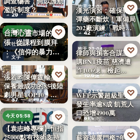
調查傷害，何以護航
教育政策
♡
昨天 22:05
濫訴制度？
漢光演習：確保戰時
29
彈藥不斷炊！軍備局
國防軍事
202廠演練「戰時
♡
台灣心靈市場的擴
今天 06:00
42
產…
張─從課程到膜拜
社會觀察
♡
昨天 22:04
：《信仰的暴力》
律師與掮客合謀誆可
文字
選摘（3…
購BNT疫苗 慈濟遭
司法犯罪
詐10.6億、檢起…
♡
今天 06:00
10.6億
張若昀陳偉霆輸了！
保養最成功的85後陸
娛樂排行
♡
昨天 21:58
劇男星TOP10，…
WFP示警超級聖嬰
37
發生率逾8成 飢荒人
氣候警報
口恐增4900萬
♡
今天 05:58
81%
【袁志峰專欄】恒指
股市分析
♡
昨天 21:55
25000點有技術支持
薪資揭露門檻7年未