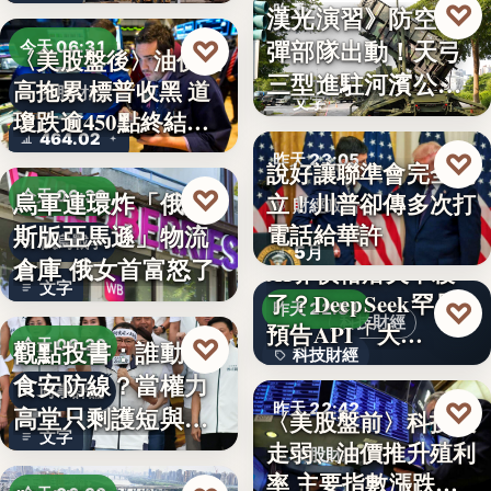
♡
漢光演習》防空飛
昨天 23:13
彈部隊出動！天弓
♡
今天 06:31
〈美股盤後〉油價走
軍事演習
三型進駐河濱公
高拖累 標普收黑 道
美股財經
文字
園 實地探…
瓊跌逾450點終結…
464.02
♡
昨天 23:05
說好讓聯準會完全獨
♡
烏軍連環炸「俄羅
今天 06:30
立！川普卻傳多次打
財經政治
電話給華許
斯版亞馬遜」物流
俄烏戰爭
5月
倉庫 俄女首富怒了
AI界價格屠夫不殺
文字
了？DeepSeek罕見
♡
昨天 22:51
科技財經
預告API「大…
♡
觀點投書：誰動了
今天 06:30
科技財經
食安防線？當權力
時事評論
0.02
♡
昨天 22:42
高堂只剩護短與卸
〈美股盤前〉科技股
文字
責
走弱、油價推升殖利
美股財經
率 主要指數漲跌互