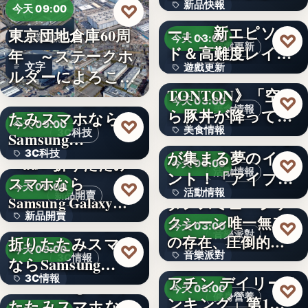
新品快報
♡
ャラク…
『ソウルワーカ
今天 09:00
ー』、新エピソー
東京団地倉庫60周
400
♡
企業動態
今天 03:00
遊戲更新
ド＆高難度レイド
年 ～ステークホ
文字
遊戲更新
を実装！新…
《豚丼屋
ルダーによろこば
TONTON》「空か
れる…
＜OPEN＞折りた
文字
♡
今天 03:00
美食情報
ら豚丼が降ってき
たみスマホなら
♡
今天 09:00
美食情報
た」が現実に…
アイプリのみんな
3C科技
Samsung…
が集まる夢のイベ
3C科技
文字
＜au＞折りたたみ
♡
今天 03:00
活動情報
ント！「アイプリ
スマホなら
文字
♡
今天 09:00
活動情報
ワールド…
新品開賣
Samsung Galaxy…
ダンスミュージッ
新品開賣
＜ソフトバンク＞
クシーン唯一無二
文字
♡
今天 03:00
音樂派對
の存在、圧倒的な
折りたたみスマホ
4.1
♡
今天 09:00
音樂派對
カリスマ…
【楽天市場「クレ
3C情報
ならSamsung…
アチン デイリーラ
3C情報
＜Samsung＞折り
5
♡
今天 03:00
健身營養
ンキング」第1位
たたみスマホなら
文字