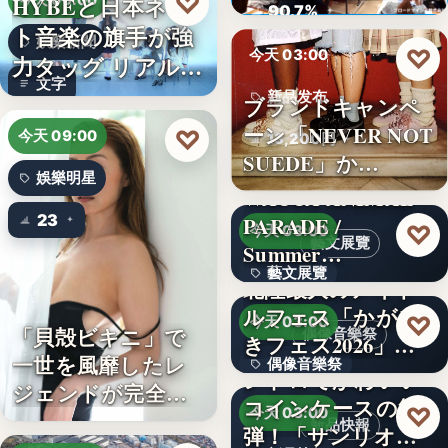
♡
HYBEと日本ネッ
今天 09:00
ロード…
90.7%
ト音楽の旗手が強
娛樂新聞
♡
今天 03:00
力タッグ リアル×
文字
バー…
新品发布
ブランドキャンペ
ーン「NEVER NOT
♡
今天 09:00
13,200円
SUEDE」か…
娛樂明星
WACCA ANIMAL
23
PARADE /
♡
今天 03:00
藝文展覽
Summer…
藝文展覽
北陸最大のアイド
ルフェス「かがや
3名
♡
今天 03:00
「貝殻ビキニ」で
偶像音樂祭
きフェス2026」第5
一世を風靡したレ
偶像音樂祭
弾…
レトロでかわいい
ジェンドが完全復
コインケースの第2
47
♡
今天 03:00
活武田久…
新品快報
弾！「サンリオキ