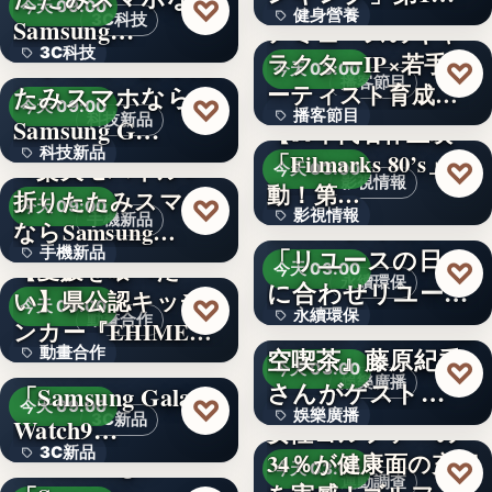
♡
今天 09:00
健身營養
獲得(…
3C科技
Samsung…
アミューズのキャ
3C科技
＜ドコモ＞折りた
ラクターIP×若手ア
文字
♡
今天 03:00
播客節目
ーティスト育成コ
たみスマホなら
文字
♡
今天 09:00
播客節目
ンテ…
科技新品
Samsung G…
【80年代名作上映
科技新品
「Filmarks 80’s」始
36年
＜楽天モバイル＞
♡
今天 03:00
影視情報
動！第…
折りたたみスマホ
文字
♡
今天 09:00
影視情報
エコスタイル、
手機新品
ならSamsung…
「リユースの日」
手機新品
40
【愛媛を喰べた
♡
今天 03:00
永續環保
に合わせリユース
い】県公認キッチ
4.1
♡
今天 09:00
永續環保
文化の普及…
interfm『Runeの星
動畫合作
ンカー『EHIMEみ
空喫茶』藤原紀香
動畫合作
きゃん…
＜OPEN＞
文字
♡
今天 03:00
娛樂廣播
さんがゲスト…
「Samsung Galaxy
108
♡
今天 09:00
娛樂廣播
3C新品
Watch9…
女性ゴルファーの
3C新品
＜Samsung＞
34％が健康面の充実
文字
♡
今天 03:00
運動調查