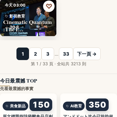
♡
今天 03:00
影視教育
Cinematic Quantum
20名
:The I…
1
2
3
…
33
下一頁 →
第 1 / 33 頁 · 全站共 3213 則
今日最震撼 TOP
先看最震撼的事實
150
350
美食新品
AI教育
原文標題指該發酵食品店創
アンドドット迄今已協助超