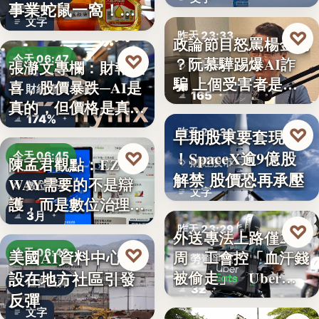
透露8月…
事業蛇鼠一窩！人
文字
民何堪？
♡
昨天 23:33
政論節目怒罵楊金龍
♡
今天 06:47
？阮慕驊踢爆AI詐
張瀞文專欄：財報報
詐騙警示
騙 上個受害者是
喜，股價暴跌─AI是
財經趨勢
165
「這…
真的，但價格是真
174%
的…
♡
早期股東要套現了
昨天 23:30
！SpaceX逾9億股
♡
今天 06:45
陳孟君觀點：EZ
財經股市
解禁 股價恐再承壓
WAY需要的不是辯
數位治理
文字
護，而是數位治理的
3月
升…
♡
昨天 23:29
外送專法上路僅2
♡
美國AI資料中心建
今天 06:40
周 工會控「血汗錢
勞資爭議
設在地方社區引發
被偷走」 Uber…
社會反彈
32
反彈
文字