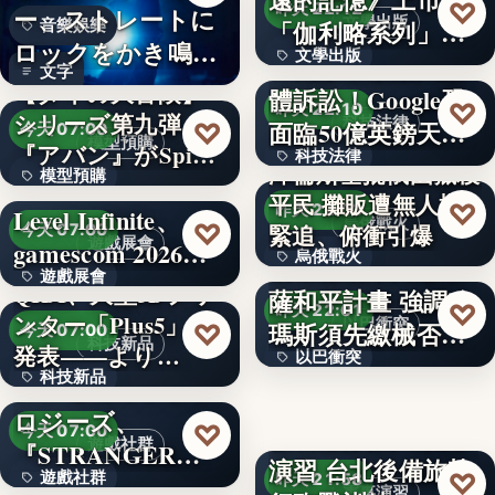
200
♡
昨天 22:12
ー、ストレートに
文學出版
「伽利略系列」正
音樂娛樂
ロックをかき鳴ら
文學出版
式結束
88萬家企業納入集
文字
す新曲「余…
【ダイの大冒険】
體訴訟！Google恐
文字
♡
昨天 22:10
シリーズ第九弾
科技法律
面臨50億英鎊天…
♡
今天 07:00
模型預購
『アバン』がSpi…
科技法律
澤倫斯基批俄國獵殺
模型預購
平民 攤販遭無人機
文字
♡
昨天 22:03
Level Infinite、
65,780
烏俄戰火
♡
緊追、俯衝引爆
今天 07:00
遊戲展會
gamescom 2026…
烏俄戰火
納坦雅胡未同意加
遊戲展會
打臉川普和平方案？
QIDI、大型3Dプリ
薩和平計畫 強調哈
967
♡
店家「蓋住蔣萬安
昨天 22:01
納坦雅胡強硬表態：
ンター「Plus5」を
文字
以巴衝突
瑪斯須先繳械否則
♡
今天 07:00
簽名」遭刷一星
科技新品
哈瑪斯不繳械，以軍
発表——より…
以巴衝突
不撤軍
絕…
徐巧芯喊話別出征
科技新品
シンセカイテクノ
文字
♡
：我們沒…
昨天 22:00
ロジーズ、
18%
♡
教召部隊投入漢光
今天 07:00
♡
遊戲社群
昨天 21:59
『STRANGER
中東政局
演習 台北後備旅執
♡
遊戲社群
THAN…
昨天 21:58
【9/2 富山】賃上げ
政治風暴
軍事演習