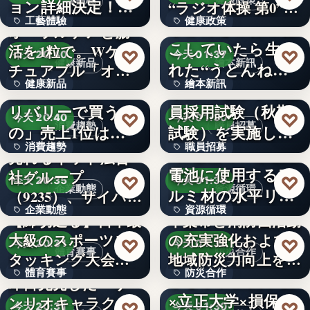
工藝體驗
健康政策
ョン詳細決定！ジ
“ラジオ体操 第0”…
工藝體驗
健康政策
ャパ…
うどんをこねこね
オーラルケアと腸
こしていたら生ま
活を1粒で。Wケア
1,788
文字
♡
♡
今天 20:40
今天 01:37
健康新品
繪本新訊
れた“うどんねこ”
チュアブル「オラ
健康新品
繪本新訊
が大活…
フル…
猛暑で変わる「デ
令和8年度伊予市職
リバリーで買うも
員採用試験（秋期
550億
文字
♡
♡
今天 20:40
今天 01:30
消費趨勢
職員招募
の」売上1位は
試験）を実施しま
消費趨勢
職員招募
1.1kg…
す！大…
4社協働で、車載用
売れるネット広告
電池に使用するア
社グループ
文字
文字
♡
♡
今天 20:35
今天 01:30
企業動態
資源循環
ルミ材の水平リサ
（9235）、サイバー
企業動態
資源循環
イクル…
セキュリ…
【締切迫る】日本最
千葉市と消防団活動
大級のスポーツス
の充実強化および
9235
文字
♡
♡
今天 20:31
今天 01:30
體育賽事
防災合作
タッキング大会
地域防災力向上を目
體育賽事
防災合作
「…
指し…
しながわ防災学校
即日完売した「サ
×立正大学×損保ジ
ンリオキャラクタ
1
1888年
♡
♡
今天 20:31
今天 01:30