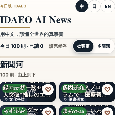
中
日
EN
今日版 · IDAEO
IDAEO AI News
用中文，讀懂全世界的真事實
今日 100 則 · 已讀
0
讀完就停
🎨
豐富
👵
簡潔
新聞河
100 則 · 由上到下
リリース1週間で登
録ユーザー数3,000
多因子介入プログ
文字
♡
♡
今天 20:44
今天 01:40
文化科技
健康研究
人突破"推しのエ…
ラムで「医療費４
文化科技
健康研究
【8月18日開催】ハ
７％抑制…
「100歳まで歩ける
ンドリングセッシ
まちへ。」いわば
４７％
3,000人
♡
♡
今天 20:41
今天 01:39