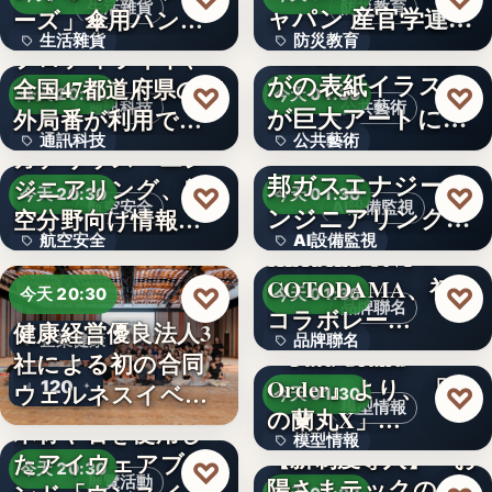
生活雜貨
防災教育
ャパン 産官学連携
ーズ」傘用ハンデ
生活雜貨
防災教育
によ…
ィファン…
【佐賀市】市報さ
プロディライト、
がの表紙イラスト
全国47都道府県の市
1,408
文字
♡
♡
今天 20:30
今天 01:30
通訊科技
公共藝術
が巨大アートに！
外局番が利用でき
通訊科技
公共藝術
佐賀駅の…
る…
Ｈｍｃｏｍｍ、東
ガデリウス・エン
邦ガスエナジーエ
ジニアリング、航
47
文字
♡
♡
今天 20:30
今天 01:30
航空安全
AI設備監視
ンジニアリングへ
空分野向け情報サ
航空安全
AI設備監視
の異常音…
イト「…
HERALBONY ×
COTODAMA、初の
497
文字
♡
♡
今天 20:30
今天 01:30
品牌聯名
コラボレー…
健康経営優良法人3
企業健康
品牌聯名
『Fate/Grand
社による初の合同
Order』より、「謎
120
20台
ウェルネスイベン
♡
今天 01:30
模型情報
の蘭丸X」…
ト開催
木材や石を使用し
模型情報
【新制度導入】『お
たアイウェアブラ
♡
今天 20:30
展覽活動
陽さまテックのえ
26,180円