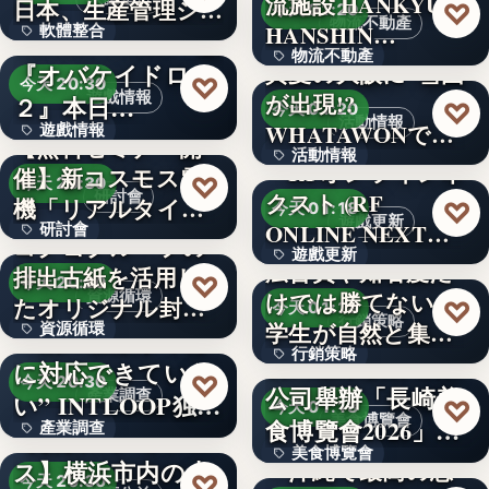
流施設 HANKYU
文字
日本、生産管理シ
♡
今天 01:20
物流不動產
HANSHIN…
軟體整合
ステム「…
Nitendo Switch™版
物流不動產
『オバケイドロ
真夏の大阪に“雪国”
670
♡
今天 20:30
遊戲情報
が出現!?
２』本日…
2
♡
今天 01:20
活動情報
WHATAWONで夏
遊戲情報
【無料セミナー開
活動情報
限定…
『RFオンラインネ
催】新コスモス電
文字
♡
今天 20:30
研討會
クスト (RF
1,500
機「リアルタイム
♡
今天 01:18
遊戲更新
ONLINE NEXT…
研討會
モニタと…
コクヨグループの
遊戲更新
広告費や知名度だ
排出古紙を活用し
1964
♡
今天 20:30
資源循環
けでは勝てない。
500
たオリジナル封筒
♡
今天 01:18
行銷策略
学生が自然と集ま
資源循環
を採用
“9割の企業が十分
行銷策略
る「新…
岩田產業股份有限
に対応できていな
50%
♡
今天 20:30
公司舉辦「長崎美
產業調查
い” INTLOOP独…
2,010
♡
今天 01:18
美食博覽會
食博覽會2026」
產業調查
【横浜エクセレン
美食博覽會
整合…
ス】横浜市内の小
～沖縄で最高の思
文字
♡
今天 20:30