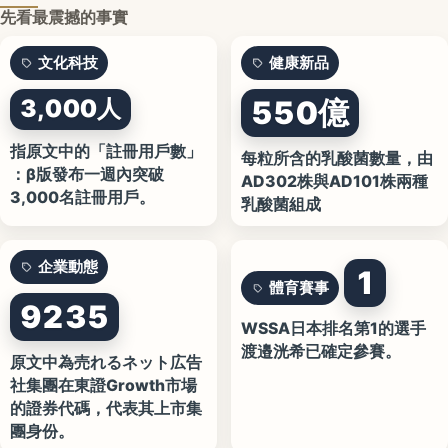
先看最震撼的事實
文化科技
健康新品
3,000人
550億
指原文中的「註冊用戶數」
每粒所含的乳酸菌數量，由
：β版發布一週內突破
AD302株與AD101株兩種
3,000名註冊用戶。
乳酸菌組成
企業動態
1
體育賽事
9235
WSSA日本排名第1的選手
渡邉洸希已確定參賽。
原文中為売れるネット広告
社集團在東證Growth市場
的證券代碼，代表其上市集
團身份。