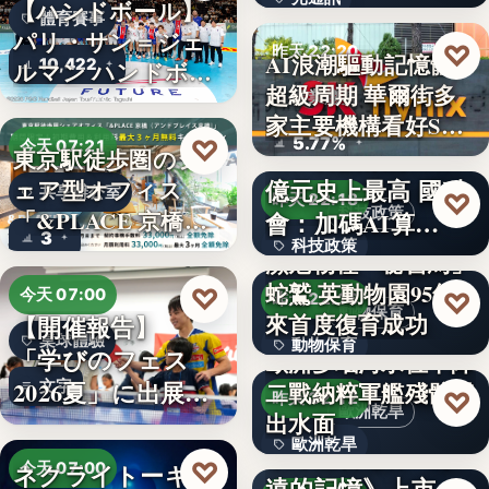
有…
【ハンドボール】
體育賽事
パリ・サン＝ジェ
672%
♡
昨天 22:20
AI浪潮驅動記憶體
10,422
ルマン ハンドボー
超級周期 華爾街多
ルジ…
產業趨勢
家主要機構看好SK
5.77%
♡
今天 07:21
海…
2027科技預算1823
東京駅徒歩圏のシ
億元史上最高 國科
ェア型オフィス
共享辦公室
♡
昨天 22:18
科技政策
「&PLACE 京橋
會：加碼AI算…
3
（アン…
科技政策
瀕危物種「秘書鳥」
蛇鷲 英動物園95年
文字
♡
今天 07:00
♡
昨天 22:16
動物保育
來首度復育成功
【開催報告】
桌球體驗
動物保育
「学びのフェス
歐洲多瑙河水位下降
2026夏」に出展
文字
二戰納粹軍艦殘骸露
95
♡
昨天 22:12
歐洲乾旱
Ｔリー…
出水面
歐洲乾旱
東野圭吾遺作《永
♡
ネクライトーキ
今天 07:00
遠的記憶》上市