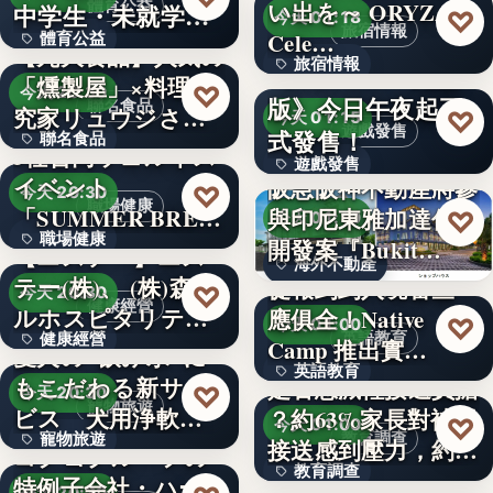
體育公益
い出を～ ORYZAE
中学生・未就学児
文字
♡
今天 01:18
旅宿情報
Cele…
體育公益
対象！「…
【丸大食品】人気の
旅宿情報
《Lies of P：完整
「燻製屋」×料理研
文字
♡
今天 20:30
版》今日午夜起正
聯名食品
1,000
究家リュウジさん
♡
今天 01:15
遊戲發售
式發售！
聯名食品
がコ…
3社合同ウェルネス
遊戲發售
イベント
阪急阪神不動產將參
100億本
♡
今天 20:30
職場健康
文字
「SUMMER BRE…
與印尼東雅加達住宅
♡
今天 01:10
職場健康
開發案『Bukit…
【エステー】エス
海外不動產
テー(株)、 (株)森ビ
從報到到入境審查一
82.0%
♡
今天 20:30
健康經營
432
ルホスピタリテ
應俱全！Native
♡
今天 01:00
英語教育
健康經營
ィ…
Camp 推出實…
愛犬の"飲み水"に
英語教育
もこだわる新サー
是否想減輕接送負擔
120
♡
今天 20:30
寵物旅遊
ビス 犬用浄軟水
？約63%家長對補習
8,000萬
♡
今天 01:00
教育調查
寵物旅遊
器を全…
接送感到壓力，約…
コクヨグループの
教育調查
特例子会社・ハー
捷克推葡萄酒旅遊
38