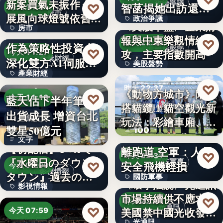
新案買氣未振作 住
文字
政治爭議
智菡揭她出訪還
♡
今天 11:31
房市
展風向球燈號依舊閃
政治爭議
安…
〈美股早盤〉企業財
房市
衰…
M31私募引進信驊
報與中東樂觀情緒助
文字
♡
昨天 22:39
作為策略性投資人
35.5
美股盤勢
♡
攻，主要指數開高
今天 11:27
產業財經
深化雙方AI伺服
美股盤勢
產業財經
器…
11.67%
♡
昨天 22:37
《動物方城市》陪你
文字
♡
藍天估下半年筆電
今天 11:18
搭貓纜！貓空觀光新
觀光旅遊
出貨成長 增資台北
企業投資
玩法：彩繪車廂、星
雙星50億元
100
F-16V夜航因降雨偏
空…
文字
【初配信】TVerで
離跑道 空軍：人員
♡
昨天 22:31
『水曜日のダウン
國防軍事
安全飛機輕損
♡
今天 08:00
影視情報
タウン』過去の傑
國防軍事
〈環宇法說〉光通訊
影視情報
作エ…
市場持續供不應求
文字
♡
昨天 22:20
12
光通訊
♡
美國禁中國光收發器
今天 07:59
光通訊