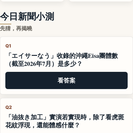
今日新聞小測
先猜，再揭曉
Q1
「エイサーなう」收錄的沖繩Eisa團體數
（截至2026年7月）是多少？
看答案
Q2
「油抜き加工」實演若實現時，除了看虎斑
花紋浮現，還能體感什麼？