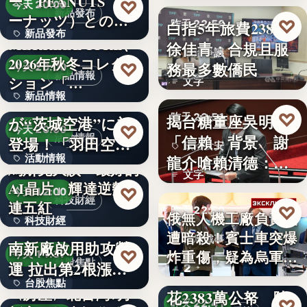
ー、PEANUTS（ピ
♡
今天 20:00
新品發布
ーナッツ）との
♡
白指5年旅費2383萬
昨天 22:56
新品發布
コ…
MERRELL 1TRL、
徐佳青：合規且服
政治爭議
2026年秋冬コレク
12
務最多數僑民
♡
今天 20:00
新品情報
ション「…
文字
新品情報
羽田空港限定商品
♡
揭台糖董座吳明昌
昨天 22:51
が“茨城空港”に初
6
♡
今天 20:00
「信賴」背景 謝
活動情報
登場！「羽田空港
政治食安
龍介嗆賴清德：要
活動情報
フェア…
馬斯克大讚「最好的
文字
用全台健…
AI晶片」輝達逆勢
文字
♡
今天 12:00
科技財經
連五紅
♡
昨天 22:50
俄無人機工廠負責人
科技財經
〈焦點股〉喬山越
遭暗殺！賓士車突爆
俄烏戰事
南新廠啟用助攻營
15.4%
♡
炸重傷，疑為烏軍針
今天 11:37
台股焦點
運 拉出第2根漲停
2
徐佳青5年出國47次
對…
台股焦點
但未鎖…
〈房產〉北台灣7月
花2383萬公帑 陳
♡
昨天 22:41