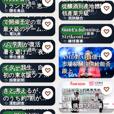
♡
今天 20:30
聯名食品
トランドが、恵那
從釀酒到產地體驗引
63.1%
♡
昨天 23:16
酒旅融合
聯名食品
川上屋と…
領產業升級
【韓国NC】ドイツ
酒旅融合
で開催予定の世界
810円
♡
今天 20:30
電玩展
最大級のゲームシ
Gant's 6-Inning, 7-
96%
♡
昨天 23:06
棒球賽事
電玩展
ョウ「…
大反響の“神コス
Strikeout…
棒球賽事
パ”学割が復活！酷
3
♡
今天 20:30
學生優惠
暑を避けた「夜
99
♡
昨天 23:00
AMD對AI自信十足
學生優惠
活」でエ…
シンガーソングラ
市場卻關注供給能否
財報分析
イター我生、自身
文字
♡
跟上
今天 20:30
娛樂新聞
初の東名阪ツアー
50%
娛樂新聞
が開催決…
約９割が運動すべ
♡
昨天 22:56
きと考えるが、そ
預訂平台FunNow啟
文字
♡
今天 20:30
運動調查
のうち約7割が実
動IPO！用戶破千
財經科技
運動調查
践できて…
萬、插旗7大市場…
トミー ヒルフィガ
1,000萬名
文字