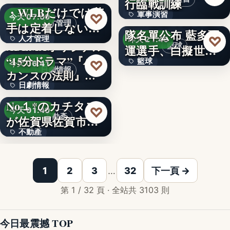
行臨戰訓練
60%
・WLBだけでは若
文字
軍事演習
♡
瓊斯盃籃球賽中華
今天 07:00
文字
人才管理
手は定着しない？
隊名單公布 藍多亞
文字
♡
人才管理
…
昨天 21:46
ABEMAオリジナル
籃球
運選手、白擬世大
“15分ドラマ”『バ
文字
籃球
♡
運陣容
今天 06:41
日劇情報
カンスの法則』
文字
日劇情報
の…
中古住宅買取再販
No１*のカチタス
5
♡
今天 01:40
不動產
が佐賀県佐賀市の
不動產
「空家…
「コグー」などの
1
2
3
…
32
下一頁 →
第 1 / 32 頁 · 全站共 3103 則
今日最震撼 TOP