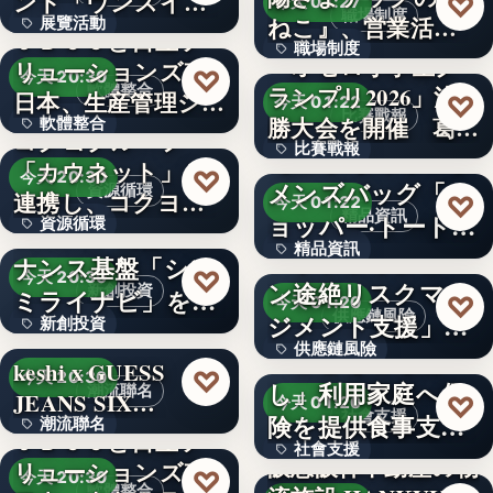
ンド「ウンスイキ
♡
今天 01:27
職場制度
ねこ』、営業活動
展覽活動
ョウ」の…
ＪＢＣＣと日立ソ
職場制度
に専念…
「オセロ小学生グ
リューションズ東
50
♡
今天 20:30
軟體整合
ランプリ2026」決
3,000万円
日本、生産管理シ
♡
今天 01:22
比賽戰報
勝大会を開催 葛
軟體整合
ステム「…
コクヨグループ
比賽戰報
原…
【ルイ·ヴィトン】
「カウネット」と
670
♡
今天 20:30
メンズバッグ「シ
資源循環
439
連携し、コクヨグ
♡
今天 01:22
精品資訊
ョッパー·トート」
資源循環
ループで排…
CINCA、対話ガバ
精品資訊
の新…
「サプライチェー
ナンス基盤「シン
50%
♡
今天 20:30
ン途絶リスクマネ
新創投資
ミライナビ」を開
文字
♡
今天 01:20
供應鏈風險
ジメント支援」の
新創投資
発す…
供應鏈風險
第三弾と…
「こどもごちめ
keshi x GUESS
文字
♡
今天 20:30
し」利用家庭へ保
潮流聯名
文字
JEANS SIX…
♡
今天 01:20
社會支援
険を提供食事支援
潮流聯名
ＪＢＣＣと日立ソ
社會支援
に加え、も…
阪急阪神不動産の物
リューションズ東
65億回
♡
今天 20:30
軟體整合