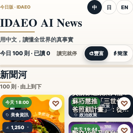
中
日
EN
今日版 · IDAEO
IDAEO AI News
用中文，讀懂全世界的真事實
今日 100 則 · 已讀
0
讀完就停
🎨
豐富
👵
簡潔
新聞河
100 則 · 由上到下
蘇巧慧推「三世代爸
♡
♡
今天 18:00
昨天 19:49
政治政策
爸照顧計畫」：從準
美食資訊
政治政策
爸…
1,250
50%
♡
昨天 19:44