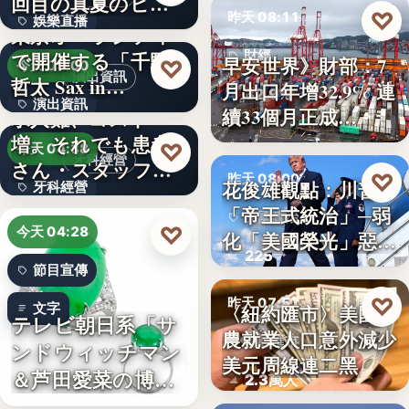
回目の真夏のヒロ
文字
♡
昨天 08:11
娛樂直播
イ…
東京オペラシティ
で開催する「千野
財經
11
早安世界》財部：7
♡
今天 05:00
演出資訊
哲太 Sax in…
月出口年增32.9% 連
32.9%
演出資訊
續33個月正成…
求人難、コスト
増。それでも患者
3
♡
今天 04:38
牙科經營
さん・スタッフ・
♡
昨天 08:00
花俊雄觀點：川普
牙科經營
院長を豊か…
「帝王式統治」─弱
美國政治
3,700万円
♡
今天 04:28
化「美國榮光」惡化
225
「民…
節目宣傳
♡
昨天 07:57
文字
〈紐約匯市〉美國非
テレビ朝日系「サ
農就業人口意外減少
財經匯市
ンドウィッチマン
美元周線連二黑
＆芦田愛菜の博士
2.3萬人
ちゃん」…