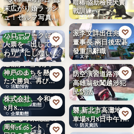
暗樁 協助檢疫犬實
機場
末広がり婚ラッシ
戰訓練
ュ！セルフ写真館
637
「…
♡
派李文詳出任兆基
昨天 14:00
ハローワークに求
♡
今天 05:00
董事長 兩日後宏碁
人票を「出して終
公司治理
發重訊辭職
職缺優化
わり」にしない。
文字
求人票・…
連覇か、雪辱か。
文字
神戸のまちを懸け
♡
防空演習道路淨空
昨天 13:55
♡
今天 05:00
活動預告
た大勝負、再び！
高雄翁欲闖越涉犯
社會警政
活動預告
…
Internnect Group
民防法
株式会社、令和8年
文字
300人
因應白海豚颱風來
♡
今天 05:00
企業動態
8月8…
襲 新北市高灘地停
♡
昨天 13:42
企業動態
防災資訊
いぎなり東北産 11
車場8月8日中午12
周年イベント「11
防災資訊
時…
文字
♡
今天 05:00
娛樂直播