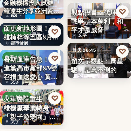
金融機構投入試辦
金融政策
羅達生分享亞洲資
♡
觀點投書：代理人
昨天 06:50
58
二十多年來首次全
產…
戰爭一本萬利，和
軍火政治
面更新地形圖！高
平才是威脅
♡
昨天 19:55
都市發展
雄楠梓等五區8月20
文字
都市發展
日上…
♡
昨天 06:45
文字
♡
暑期血庫告急！民
昨天 19:53
趙文宗觀點：周星
文化評論
進黨高市黨部8/9號
馳，是罵不倒的
公益活動
召捐血送愛心 黃
文字
文字
捷、…
♡
火車醫院重生！高
昨天 19:51
雄機廠華麗轉身
親子旅遊
「親子遊樂園」
文字
開幕首日…
父親節送政策大禮！