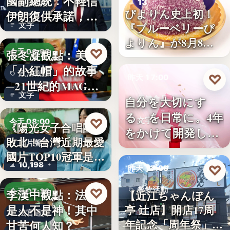
國副總統：不輕信
13
美伊關係
ぴよりん史上初！
伊朗復供承諾，外
文字
『ブルーベリーぴ
交、經…
よりん』が8月8日
♡
張冬凝觀點：美國
今天 08:00
「ブル…
「小紅帽」的故事
政治觀察
♡
昨天 17:00
─21世紀的MAGA
文字
有沒…
自分を大切にす
保健食品
る、を日常に。4年
♡
文字
今天 08:00
《陽光女子合唱團》
をかけて開発した
敗北！台灣近期最愛
國片聲量
女性のた…
國片TOP10冠軍是…
10,198
♡
昨天 17:00
♡
餐飲活動
李漢中觀點：法官
今天 07:30
【近江ちゃんぽん
是人不是神！其中
亭 辻店】開店17周
17
法官過勞
年記念「周年祭」開
甘苦何人知？