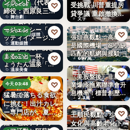
ンランド（代表取
受挑戰 川普重提房
♡
今天 04:00
財經政治
舞台劇
締役：西原良三）
貸爭議 重啟撤換庫
舞台劇
特別協賛…
文字
MLB公式フォトエ
克程…
ージェンシー「ゲ
文字
♡
今天 04:00
♡
昨天 07:30
運動媒體
張姮燕觀點：高雄已
ッティイメージ
運動媒體
是國際機場，卻仍缺
ズ」五十…
航空政策
湯上がりに、桃を
匹配的航網與接駁
まるごと一杯。ひ
2,430
♡
今天 03:50
697萬
溫泉美食
ょうたん温泉「飲
溫泉美食
泉堂」、…
♡
昨天 07:23
〈美股盤後〉非農就
14年
業爆冷拖累聯準會升
♡
今天 03:48
美股財經
息機率！標普創歷史
猛暑で落ちる食欲
餐飲新品
2.3萬
新…
に挑む！出汁カレ
文字
ー専門店が、夏限
♡
王順民觀點：少子
昨天 07:20
定「無限…
熊本地震ボランテ
女化與高齡老化下
社會政策