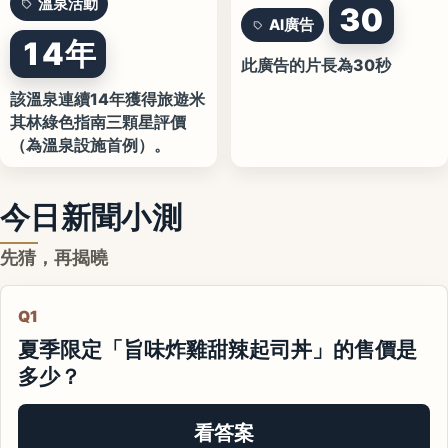
溫泉活動
30
AI廣告
14年
此廣告的片長為30秒
該溫泉連續14年獲得旅遊米
其林綠色指南三顆星評價
（為溫泉設施首例）。
今日新聞小測
先猜，再揭曉
Q1
夏季限定「旨味炸雞甜辣起司丼」的售價是
多少？
看答案