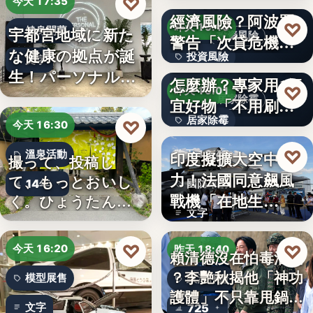
AI投資恐成下一個
♡
今天 17:35
經濟風險？阿波羅
文字
♡
昨天 19:10
宇都宮地域に新た
健身開幕
投資風險
警告「次貸危機
な健康の拠点が誕
投資風險
式」逆轉…
牆壁反覆潮濕發霉
文字
生！パーソナルジ
怎麼辦？專家用1便
文字
♡
昨天 19:01
ム「…
居家除霉
宜好物「不用刷清
居家除霉
除陳年…
♡
今天 16:30
文字
♡
印度擬擴大空中戰
溫泉活動
昨天 18:45
撮って、投稿し
力！法國同意飆風
て、もっとおいし
14年
國防軍購
戰機「在地生
く。ひょうたん温
文字
泉、お盆の…
產」，機隊規…
♡
♡
今天 16:20
昨天 18:40
賴清德沒在怕毒油案
？李艷秋揭他「神功
模型展售
政治評論
護體」不只靠甩鍋盧
文字
725