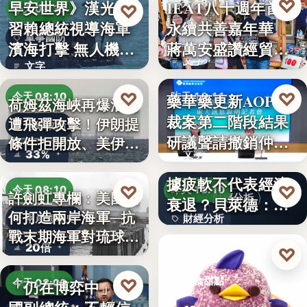
♡
早安世界》漢光演
IEAT八十週年首辦
昨天 18:12
♡
今天 08:37
習賴總統視導海軍
永續共善嘉年華
永續共善
軍事國防
濱海打擊 無人機秀
蔣萬安盛讚經貿公
文字
攻擊力
益打…
文字
♡
♡
藥華藥更新AOP仲
今天 08:10
昨天 18:11
荷姆茲海峽再爆油輪
裁案第二階段結果
遭飛彈攻擊！伊朗提
地緣政治
財經
研議聲請撤銷仲裁
條件拒開放、美伊談
33%
文字
判斷
判…
美國7月非農就業數
據疲軟不代表經濟
♡
♡
今天 08:10
昨天 18:10
許劍虹專欄：美國如
財經分析
衰退？貝萊德：AI
何打造兩岸海軍─抗
兩岸海軍史
財經分析
正讓…
戰末期海軍對琉球的
20倍
文字
♡
覬…
昨天 17:00
♡
美食甜點
「仍在博弈中」 美
今天 08:00