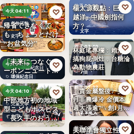
♡
楊太源觀點：巨浪
昨天 07:50
♡
今天 04:11
越洋─中國劍指何
軍事分析
帰省できなくて
餐飲活動
方﹖
文字
も、ちょっとだけ
文字
“お盆気分”
♡
昨天 07:40
林庭瑤專欄：賴清德
日本JC、9月3日を
搞狗屁倒灶，台糖淪
「未来につなぐカ
政治食安
♡
今天 04:10
為動物農莊
環保紀念日
ーボンニュートラ
7倍
環保紀念日
ルの…
♡
昨天 07:32
文字
〈貴金屬盤後〉美7
♡
今天 04:10
月非農爆冷 金價本
中部地方初の地域
貴金屬
兒童安寧
週大漲逾7%創1月
型こどもホスピス
2.3萬人
來…
「長久手のおう
文字
ち」が愛知…
株式会社青山メイ
♡
美聯準會獨立性再
昨天 07:30