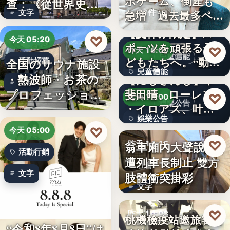
ホゲーム、倒産も
查：《從世界史看
10件
急増 過去最多ペー
文字
德意志帝…
スで…
【夏休み限定】ス
♡
今天 05:20
ポーツを頑張る子
♡
昨天 16:00
兒童體能
どもたちへ。“動け
全国のサウナ施設
活動招募
兒童體能
る身体…
・熱波師・お茶の
【にじさんじ】甲
文字
プロフェッショナ
斐田晴、ローレン
0円
♡
昨天 16:00
娛樂公告
・イロアス、叶ワ
ル募集！…
娛樂公告
ンマンラ…
♡
今天 05:00
30
♡
翁車廂內大聲說話
昨天 14:15
活動行銷
遭列車長制止 雙方
社會
文字
肢體衝突掛彩
文字
♡
昨天 14:08
桃機檢疫站邀旅客當
“令和8年8月8日”は