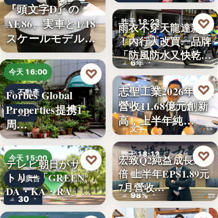
秀…
『頭文字D』の
AE86、実車と1/18
♡
昨天 18:23
雨衣不穿天龍達新牌
スケールモデルが
！內行人改買一品牌
雨衣推薦
「…
「防風防水又快乾、
6年
穿…
♡
今天 16:00
♡
志聖工業2026年7月
昨天 18:21
Forbes Global
不動產
營收11.68億元創新
Properties提携1
財經
文字
高，上半年純…
周…
文字
♡
昨天 18:12
♡
宏致Q2純益成長近1
今天 15:00
テレビ朝日がサン
倍 上半年EPS1.89元
個股財報
トリー「GREEN
AI廣告
7月營收…
DA・KA・RA」
98%
30
と…