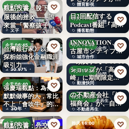
體育影視
♡
い続け…
俳優・高橋健介が1
觀點投書：脫下制
今天 06:50
日2回配信する
服後的挫敗——誰
99
♡
警察家庭
昨天 17:00
播客動態
Podcast番組『高
來當「警察孩子」
文字
播客動態
橋…
NEXT
的保母？
INNOVATION、名
文字
♡
♡
昨天 16:58
今天 06:45
台灣銀行家》以數字
城市合作
古屋市シティプロ
探析並強化金融職涯
城市合作
金融職涯
モーシ…
『頭文字D』POPUP
吸引力
ショップが「高
文字
30.97%
♡
昨天 16:30
動漫快閃
崎」に期間限定で
動漫快閃
♡
登場…
1970年創業の長崎
今天 06:40
張慶瑞觀點：為什麼
の不動産会社「浜
默默做事的人，常比
366
♡
職場觀察
昨天 16:22
不動產再生
福商会」が、自ら
不上「會吹牛」的人
30年
不動產再生
再生…
？
文字
♡
♡
昨天 16:00
觀點投書：外交危
今天 06:30