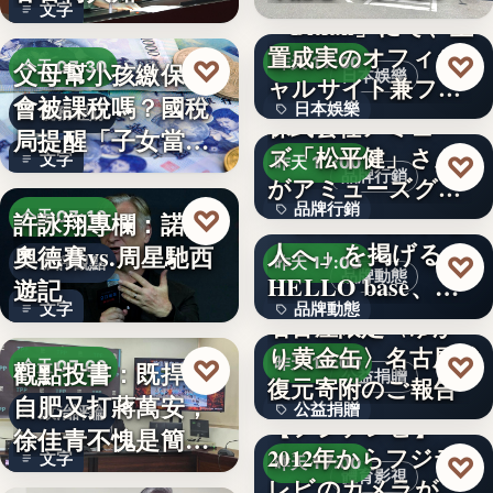
文字
催…
「Bitfan」にて、玉
置成実のオフィシ
♡
昨天 17:00
♡
父母幫小孩繳保費
今天 07:30
日本娛樂
ャルサイト兼フ
會被課稅嗎？國稅
日本娛樂
ァ…
稅務理財
株式会社アミュー
局提醒「子女當要
ズ「松平健」さん
730円
文字
♡
昨天 17:00
保人」恐…
品牌行銷
がアミューズグル
品牌行銷
ープ ス…
「社長に買われる
♡
許詠翔專欄：諾蘭
今天 07:10
人へ」を掲げる
奧德賽vs.周星馳西
1,200億円
♡
影評觀點
昨天 17:00
品牌動態
HELLO base、創
遊記
文字
品牌動態
業…
名古屋限定〈ゆか
り黄金缶〉名古屋城
文字
♡
♡
昨天 17:00
觀點投書：既捍衛
今天 07:00
公益捐贈
復元寄附のご報告
自肥又打蔣萬安，
公益捐贈
政治評論
【フジテレビ】
徐佳青不愧是簡舒
2012年からフジテ
4,550,085
文字
♡
昨天 17:00
培的師父
體育影視
レビのカメラが追