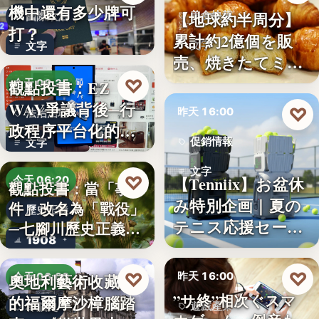
機中還有多少牌可
【地球約半周分】
美食快報
國際政治
打？
累計約2億個を販
文字
文字
売、焼きたてミニ
クロワッ…
♡
觀點投書：EZ
今天 06:25
WAY爭議背後─行
♡
昨天 16:00
法治治理
政程序平台化的法
促銷情報
文字
治缺口
文字
♡
【Tenniix】お盆休
今天 06:20
觀點投書：當「事
み特別企画｜夏の
件」改名為「戰役」
歷史正義
テニス応援セー
─七腳川歷史正義不
1908
ル…
能停…
♡
♡
昨天 16:00
奧地利藝術收藏家
今天 06:00
”サ終”相次ぐスマ
的福爾摩沙樟腦踏
遊戲產業
樟腦史