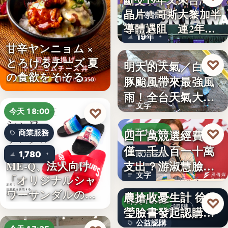
斷交19年又來台灣找
晶片！哥斯大黎加半
半導體
導體遇阻 連2年
19年
參…
甘辛ヤンニョム ×
とろけるチーズ 夏
♡
明天的天氣／白海
昨天 19:38
の食欲をそそる
豚颱風帶來最強風
颱風動態
“旨…
雨！全台天氣大轉
文字
變「豪雨…
♡
今天 18:00
♡
四千萬競選經費，
昨天 19:17
商業服務
僅一千八百一十萬
1,780
政治金流
支出？游淑慧臉書
ME-Q、法人向け
文字
「オリジナルシャ
追問鄭：…
颱風來襲 五峰鄉果
ワーサンダルの
農搶收憂生計 徐欣
♡
昨天 19:15
OEM制…
公益認購
瑩臉書發起認購水
公益認購
梨行…