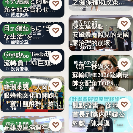
ィア活動と阿蘇観
之健保補助政策的
♡
今天 03:48
旅遊振興
文字
光を組み合わせた
解構、重…
旅遊振興
「ボラン…
8月8日は「世界猫の
♡
昨天 07:10
陳宏達觀點：一場食
日」猫たちに"安全
2
♡
今天 03:30
安風暴，照見的是國
寵物公益
な生活"を…
食安治理
家治理的崩壞
寵物公益
下班國際線》
2013年
Google、Tesla現金
8%
♡
昨天 20:00
投資警報
流轉負！AI巨頭…
♡
昨天 07:00
《這一秒過火》王籽
投資警報
蘇輸了！2026陸劇最
影劇榜單
文字
帥女配角TOP9…
♡
昨天 19:59
蜂潮來襲！大崗山龍
9
眼蜂蜜文化節開跑
農業活動
「蜜汁鹽酥雞」搶先
♡
觀點投書：從地方
昨天 07:00
16
爆…
首長到黨內關鍵公
政治分析
約數─陳其邁「被
♡
昨天 19:56
高雄專區滿週年58家
文字
組閣」背…