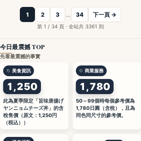
1
2
3
…
34
下一頁 →
第 1 / 34 頁 · 全站共 3361 則
今日最震撼 TOP
先看最震撼的事實
美食資訊
商業服務
1,250
1,780
此為夏季限定「旨味唐揚げ
50～99個時每個參考價為
ヤンニョムチーズ丼」的含
1,780日圓（含稅），且為
稅售價（原文：1,250円
同色同尺寸的參考價。
（税込））