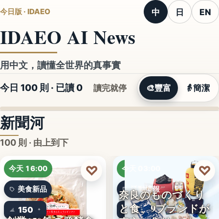
中
日
EN
今日版 · IDAEO
IDAEO AI News
用中文，讀懂全世界的真事實
今日 100 則 · 已讀
0
讀完就停
🎨
豐富
👵
簡潔
新聞河
100 則 · 由上到下
♡
♡
今天 16:00
今天 03:00
美食新品
活動情報
奈良のものづくり
と食、9ブランドが
150
9