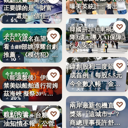
曝美英統計：養出高
正要課的是「財富
財經評論
13
學…
「，還是「信任」？
5%
♡
昨天 23:45
韓國拚2030車禍死亡
♡
今天 07:00
降3成 導入AI保障
不只《成名在望》好
交通政策
行人安全
看！10部姚淳耀台劇
台劇推薦
2549
推薦，《模仿犯》
10
變…
♡
緯創股利二度延發
昨天 23:38
成首例！每股5.5元
♡
今天 06:50
〈能源盤後〉伊朗擬
財經治理
今全數入帳 金管
禁美以船舶通行荷姆
國際能源
文字
會曝…
茲海峽 擬祭20%
20%
貨…
♡
兩岸最新包機直航
昨天 23:38
獎落「這城市」？
♡
觀點投書：台糖毒
今天 06:50
兩岸直航
商總理事長許舒博
油知情不報，公營
食安風暴
文字