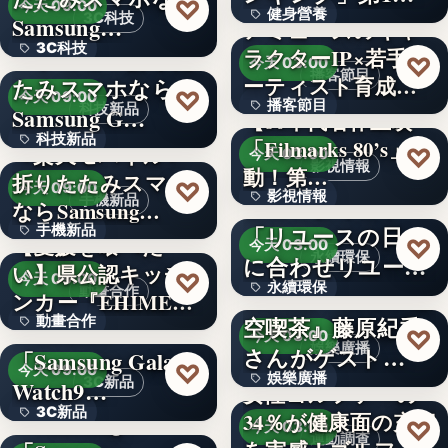
♡
今天 09:00
健身營養
獲得(…
3C科技
Samsung…
アミューズのキャ
3C科技
＜ドコモ＞折りた
ラクターIP×若手ア
文字
♡
今天 03:00
播客節目
ーティスト育成コ
たみスマホなら
文字
♡
今天 09:00
播客節目
ンテ…
科技新品
Samsung G…
【80年代名作上映
科技新品
「Filmarks 80’s」始
36年
＜楽天モバイル＞
♡
今天 03:00
影視情報
動！第…
折りたたみスマホ
文字
♡
今天 09:00
影視情報
エコスタイル、
手機新品
ならSamsung…
「リユースの日」
手機新品
40
【愛媛を喰べた
♡
今天 03:00
永續環保
に合わせリユース
い】県公認キッチ
4.1
♡
今天 09:00
永續環保
文化の普及…
interfm『Runeの星
動畫合作
ンカー『EHIMEみ
空喫茶』藤原紀香
動畫合作
きゃん…
＜OPEN＞
文字
♡
今天 03:00
娛樂廣播
さんがゲスト…
「Samsung Galaxy
108
♡
今天 09:00
娛樂廣播
3C新品
Watch9…
女性ゴルファーの
3C新品
＜Samsung＞
34％が健康面の充実
文字
♡
今天 03:00
運動調查