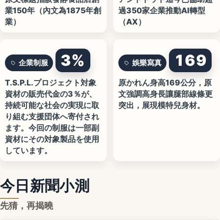
業150年（內文為1875年創
過350家企業推動AI轉型
業）
（AX）
3%
169
企業制服
娛樂寫真
T.S.P.L.プロジェクト対象
原かれん身高169公分，原
資材の販売代金の3％が、
文強調高身長讓腿部線條更
持続可能な社会の実現に取
突出，展現模特兒身材。
り組む支援団体へ寄付され
ます。今回の制服は一部副
資材にその対象製品を使用
しています。
今日新聞小測
先猜，再揭曉