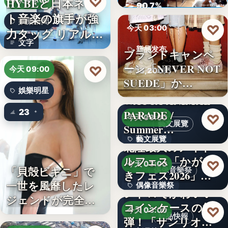
♡
HYBEと日本ネッ
今天 09:00
ロード…
90.7%
ト音楽の旗手が強
娛樂新聞
♡
今天 03:00
力タッグ リアル×
文字
バー…
新品发布
ブランドキャンペ
ーン「NEVER NOT
♡
今天 09:00
13,200円
SUEDE」か…
娛樂明星
WACCA ANIMAL
23
PARADE /
♡
今天 03:00
藝文展覽
Summer…
藝文展覽
北陸最大のアイド
ルフェス「かがや
3名
♡
今天 03:00
「貝殻ビキニ」で
偶像音樂祭
きフェス2026」第5
一世を風靡したレ
偶像音樂祭
弾…
レトロでかわいい
ジェンドが完全復
コインケースの第2
47
♡
今天 03:00
活武田久…
新品快報
弾！「サンリオキ