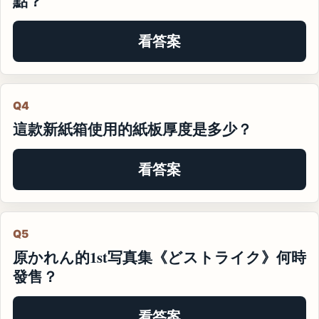
點？
看答案
Q4
這款新紙箱使用的紙板厚度是多少？
看答案
Q5
原かれん的1st写真集《どストライク》何時
發售？
看答案