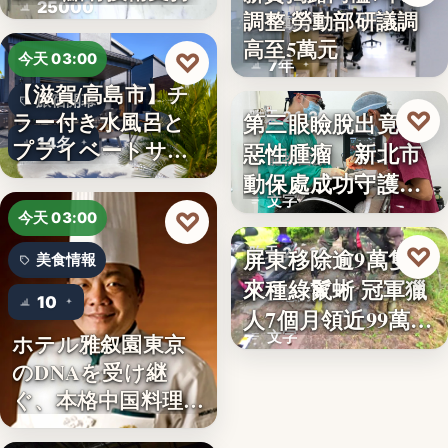
25000
調整 勞動部研議調
勞動政策
高至5萬元
♡
今天 03:00
7年
【滋賀/高島市】チ
旅宿開幕
♡
ラー付き水風呂と
第三眼瞼脫出竟藏
昨天 21:26
14名
プライベートサウ
惡性腫瘤 新北市
寵物醫療
ナを楽…
動保處成功守護校
文字
園犬
♡
今天 03:00
♡
屏東移除逾9萬隻外
昨天 21:16
美食情報
來種綠鬣蜥 冠軍獵
生態防治
10
人7個月領近99萬
文字
ホテル雅叙園東京
獎…
のDNAを受け継
ぐ、本格中国料理店
「万福…