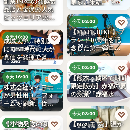
創業150年の発酵食
東京に集結。〈…
品店と金沢の人気
ピッツェリアのコ
♡
今天 03:00
ラボ…
【MATE.BIKE】ブ
品牌活動
♡
今天 16:00
ランド10周年を記
成城大学、特別講義
10
念した第一弾コ…
にてAI時代に人が
AI教育
真価を発揮できる
350
理由…
♡
今天 03:00
【熊本・鶴屋で期間
♡
今天 16:00
和菓子情報
限定販売】赤福の夏
株式会社タイヨー
企業制服
1,200
の涼菓「赤福水よ
が男性用ユニフォ
うか…
3%
ームを刷新。従来
の男女兼…
♡
今天 03:00
【小物発送の新定
【moz(モズ)】温か
♡
今天 15:10
新品情報