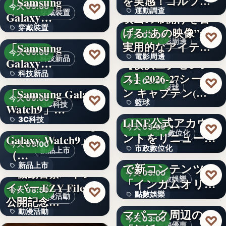
を実感！ゴルフを
「Samsung
文字
♡
今天 09:00
運動調查
始め…
穿戴裝置
Galaxy…
映画の幕開けを告
穿戴裝置
＜ソフトバンク＞
げる“あの映像”が
34%
♡
今天 03:00
電影周邊
実用的なアイテム
「Samsung
文字
♡
今天 09:00
電影周邊
に！「…
科技新品
Galaxy…
【横浜エクセレン
科技新品
＜ドコモ＞
ス】2026-27シーズ
75
♡
今天 03:00
籃球
ン キャプテン(…
「Samsung Galaxy
文字
♡
今天 09:00
籃球
千葉県茂原市が
3C科技
Watch9」…
LINE公式アカウ
3C科技
＜au＞「Samsung
3
♡
今天 03:00
市政數位化
ントをリニューア
Galaxy Watch9」
文字
♡
今天 09:00
市政數位化
ル！プレ…
ポイントインカム
新品上市
（…
で新コンテンツ
新品上市
文字
『機動警察パトレ
♡
今天 03:00
點數娛樂
「インカムオリ
イバー EZY File 2』
文字
♡
今天 08:59
點數娛樂
パ」開始
Peachで行くテー
動漫活動
公開記念…
マパーク周辺の
動漫活動
文字
♡
今天 03:00
旅遊優惠