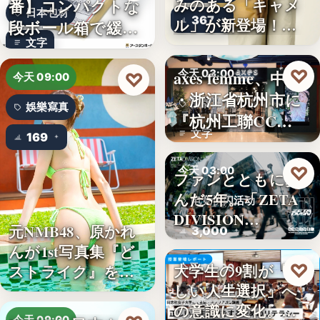
番】コンパクトな
みのある「キャメ
日本包材
367
ル」が新登場！毎
段ボール箱で緩衝
日…
文字
材の節約…
♡
axes femme、中国
今天 03:00
♡
今天 09:00
・浙江省杭州市に
品牌開店
娛樂寫真
『杭州工聯CC…
文字
169
♡
今天 03:00
ファンとともに歩
んだ5年。「ZETA
电竞快闪活动
DIVISION…
元NMB48、原かれ
3,000
んが1st写真集『ど
♡
大学生の9割が「正
ストライク』を…
今天 03:00
しい人生選択」へ
金融教育
の意識に変化。ブ