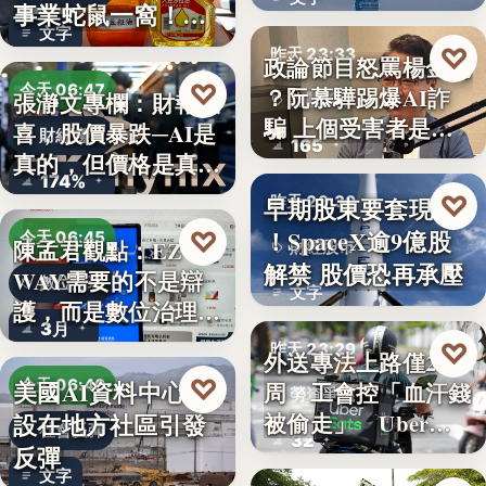
透露8月…
事業蛇鼠一窩！人
文字
民何堪？
♡
昨天 23:33
政論節目怒罵楊金龍
♡
今天 06:47
？阮慕驊踢爆AI詐
張瀞文專欄：財報報
詐騙警示
騙 上個受害者是
喜，股價暴跌─AI是
財經趨勢
165
「這…
真的，但價格是真
174%
的…
♡
早期股東要套現了
昨天 23:30
！SpaceX逾9億股
♡
今天 06:45
陳孟君觀點：EZ
財經股市
解禁 股價恐再承壓
WAY需要的不是辯
數位治理
文字
護，而是數位治理的
3月
升…
♡
昨天 23:29
外送專法上路僅2
♡
美國AI資料中心建
今天 06:40
周 工會控「血汗錢
勞資爭議
設在地方社區引發
被偷走」 Uber…
社會反彈
32
反彈
文字