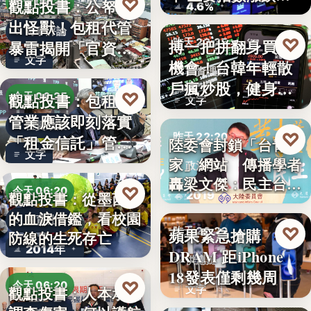
♡
觀點投書：公帑養
今天 06:30
4.6%
見
出怪獸！包租代管
時事評論
♡
搏一把拼翻身買房
昨天 22:35
暴雷揭開「官資共
文字
機會！台韓年輕散
生」的制…
投資理財
戶瘋炒股，健身網
♡
觀點投書：包租代
今天 06:25
文字
紅開槓桿…
管業應該即刻落實
租賃政策
♡
昨天 22:20
「租金信託」管理
陸委會封鎖「台青e
文字
制度！才…
家」網站 傳播學者
政治法律
轟梁文傑：民主台灣
♡
今天 06:20
2019
觀點投書：從墨西哥
的…
的血淚借鑑，看校園
教育社會
♡
蘋果緊急搶購
昨天 22:20
防線的生死存亡
2014年
DRAM 距iPhone
供應鏈
18發表僅剩幾周
♡
今天 06:20
文字
觀點投書：人本承認