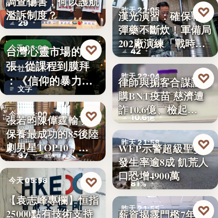
調查傷害，何以護航
教育政策
♡
昨天 22:05
濫訴制度？
漢光演習：確保戰時
29
彈藥不斷炊！軍備局
國防軍事
202廠演練「戰時
♡
台灣心靈市場的擴
今天 06:00
42
產…
張─從課程到膜拜
社會觀察
♡
昨天 22:04
：《信仰的暴力》
律師與掮客合謀誆可
文字
選摘（3…
購BNT疫苗 慈濟遭
司法犯罪
詐10.6億、檢起…
♡
今天 06:00
10.6億
張若昀陳偉霆輸了！
保養最成功的85後陸
娛樂排行
♡
昨天 21:58
劇男星TOP10，…
WFP示警超級聖嬰
37
發生率逾8成 飢荒人
氣候警報
口恐增4900萬
♡
今天 05:58
81%
【袁志峰專欄】恒指
股市分析
♡
昨天 21:55
25000點有技術支持
薪資揭露門檻7年未