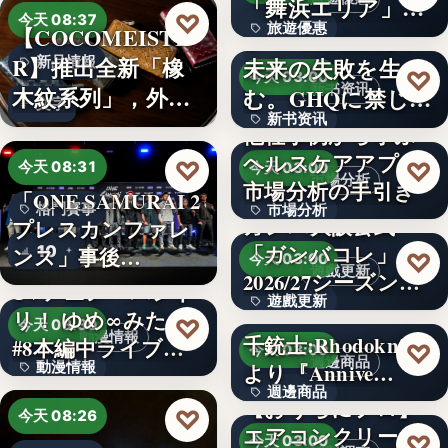
「舞浜エリア」ホ
3,000円
♡
今天 08:37
旅遊優惠
【COCOMEISTE
テルも…
かつての成功が、
R】推出全新「橡
未来の失敗を生
新品情報
文字
♡
今天 03:00
新书资讯
木紋系列」，外層
む。GHQに禁じら
文字
新书资讯
採…
れた「禁…
他社事例から学ぶ
ヘルスケアアプリ
文字
♡
♡
今天 08:31
今天 03:00
市場分析
市場分析の手引き
「ONE SAMURAI 2
格鬥賽事
市場分析
ガンバ大阪公式
プレスカンファレ
「ガンバコレ」
10
500
ンス」事後…
♡
今天 03:00
遊戲更新
2026/27シーズン開
TVアニメ「バンド
遊戲更新
幕！…
リ！ ゆめ∞みた」
♡
今天 08:30
動漫情報
千銃士:Rhodoknight
#8本編中ライブ映
150
♡
今天 03:00
週邊商品
動漫情報
より『Annive…
像…
週邊商品
【おうちにプロ】
19,800円
♡
今天 08:26
エアコンクリーニ
880円
♡
今天 03:00