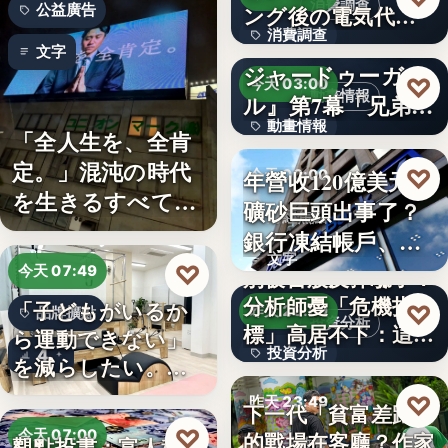
消費調查
公益廣告
ング後の電気代削
消費調查
減の実感…
TVアニメ『天幕の
文字
ジャードゥーガ
40%
♡
今天 03:00
動畫情報
ル』第7幕「兄弟」
動畫情報
あらす…
「全人生を、全肯
定。」混沌の時代
文字
♡
年營收120億美元鐵
今天 00:00
を生きるすべての
礦砂巨頭出事了？
財經焦點
人へ贈る…
銀行凍結帳戶、礦
文字
商急…
♡
今天 07:49
別被台股反彈騙了？
分析師憂「危機指
「子どもがいるか
♡
昨天 23:59
品牌擴點
投資分析
標」高居不下：這次
ら運動できない」
投資分析
4
一殺…
を減らしたい。埼
玉県戸田…
4.63%
♡
昨天 23:49
下一代「貧富差距」
♡
今天 07:00
的戰場在客廳？作家
觀點投書：富人稅真
親子教養