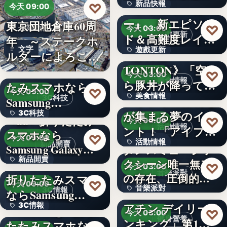
新品快報
♡
ャラク…
『ソウルワーカ
今天 09:00
ー』、新エピソー
東京団地倉庫60周
400
♡
企業動態
今天 03:00
遊戲更新
ド＆高難度レイド
年 ～ステークホ
文字
遊戲更新
を実装！新…
《豚丼屋
ルダーによろこば
TONTON》「空か
れる…
＜OPEN＞折りた
文字
♡
今天 03:00
美食情報
ら豚丼が降ってき
たみスマホなら
♡
今天 09:00
美食情報
た」が現実に…
アイプリのみんな
3C科技
Samsung…
が集まる夢のイベ
3C科技
文字
＜au＞折りたたみ
♡
今天 03:00
活動情報
ント！「アイプリ
スマホなら
文字
♡
今天 09:00
活動情報
ワールド…
新品開賣
Samsung Galaxy…
ダンスミュージッ
新品開賣
＜ソフトバンク＞
クシーン唯一無二
文字
♡
今天 03:00
音樂派對
の存在、圧倒的な
折りたたみスマホ
4.1
♡
今天 09:00
音樂派對
カリスマ…
【楽天市場「クレ
3C情報
ならSamsung…
アチン デイリーラ
3C情報
＜Samsung＞折り
5
♡
今天 03:00
健身營養
ンキング」第1位
たたみスマホなら
文字