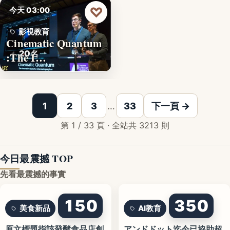
♡
今天 03:00
影視教育
Cinematic Quantum
20名
:The I…
1
2
3
…
33
下一頁 →
第 1 / 33 頁 · 全站共 3213 則
今日最震撼 TOP
先看最震撼的事實
150
350
美食新品
AI教育
原文標題指該發酵食品店創
アンドドット迄今已協助超