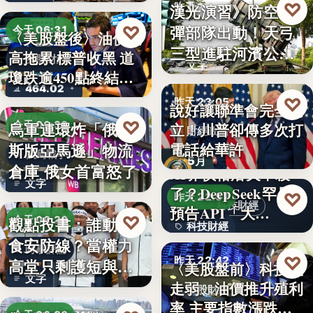
♡
漢光演習》防空飛
昨天 23:13
彈部隊出動！天弓
♡
今天 06:31
〈美股盤後〉油價走
軍事演習
三型進駐河濱公
高拖累 標普收黑 道
美股財經
文字
園 實地探…
瓊跌逾450點終結…
464.02
♡
昨天 23:05
說好讓聯準會完全獨
♡
烏軍連環炸「俄羅
今天 06:30
立！川普卻傳多次打
財經政治
電話給華許
斯版亞馬遜」物流
俄烏戰爭
5月
倉庫 俄女首富怒了
AI界價格屠夫不殺
文字
了？DeepSeek罕見
♡
昨天 22:51
科技財經
預告API「大…
♡
觀點投書：誰動了
今天 06:30
科技財經
食安防線？當權力
時事評論
0.02
♡
昨天 22:42
高堂只剩護短與卸
〈美股盤前〉科技股
文字
責
走弱、油價推升殖利
美股財經
率 主要指數漲跌互