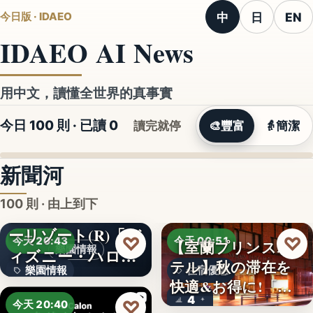
中
日
EN
今日版 · IDAEO
IDAEO AI News
用中文，讀懂全世界的真事實
今日 100 則 · 已讀
0
讀完就停
🎨
豐富
👵
簡潔
新聞河
100 則 · 由上到下
秋の東京ディズニ
ーリゾート(R)「デ
♡
♡
今天 20:43
今天 00:51
【室蘭プリンスホ
樂園情報
ィズニー・ハロウ
テル】秋の滞在を
樂園情報
住宿優惠
ィー…
快適&お得に!「じ
4
文字
ゃらん…
♡
今天 20:40