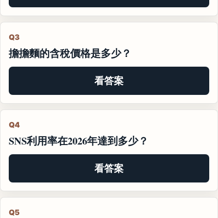
Q3
擔擔麵的含稅價格是多少？
看答案
Q4
SNS利用率在2026年達到多少？
看答案
Q5