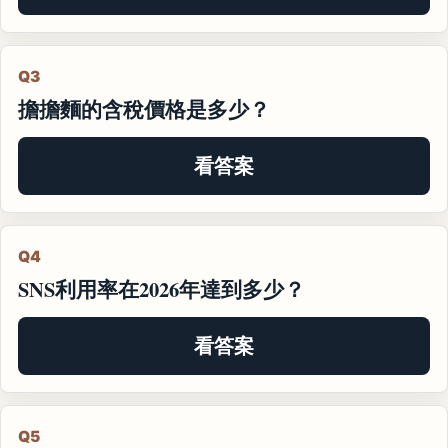
Q3
擔擔麵的含稅價格是多少？
看答案
Q4
SNS利用率在2026年達到多少？
看答案
Q5