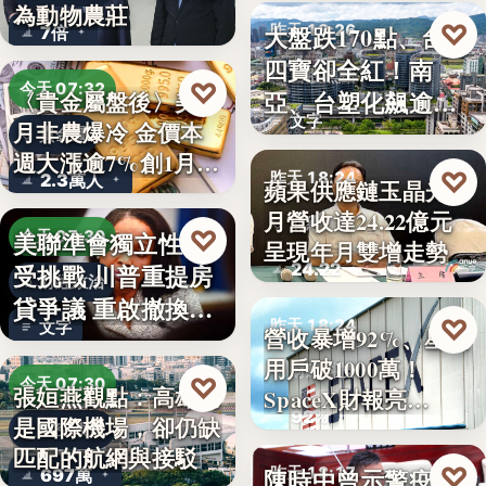
為動物農莊
♡
大盤跌170點、台塑
昨天 18:26
7倍
四寶卻全紅！南
台股焦點
♡
今天 07:32
亞、台塑化飆逾
〈貴金屬盤後〉美7
文字
月非農爆冷 金價本
5%，背…
貴金屬
週大漲逾7%創1月
♡
昨天 18:24
2.3萬人
蘋果供應鏈玉晶光7
來…
月營收達24.22億元
財經焦點
♡
美聯準會獨立性再
今天 07:30
呈現年月雙增走勢
24.22
受挑戰 川普重提房
財經政治
貸爭議 重啟撤換庫
♡
昨天 18:24
文字
營收暴增92%、星鏈
克程…
用戶破1000萬！
財經科技
♡
今天 07:30
張姮燕觀點：高雄已
SpaceX財報亮…
92%
是國際機場，卻仍缺
航空政策
匹配的航網與接駁
♡
陳時中曾示警疫苗
昨天 18:17
697萬