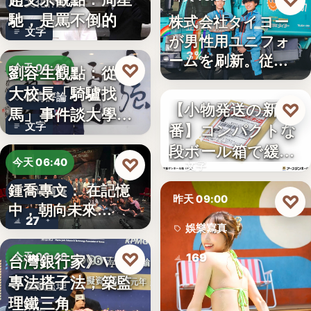
♡
文化評論
馳，是罵不倒的
株式会社タイヨー
企業制服
文字
が男性用ユニフォ
3%
ームを刷新。従来
♡
劉容生觀點：從清
今天 06:42
の男女兼…
大校長「騎驢找
教育評論
【小物発送の新定
♡
昨天 15:10
馬」事件談大學治
番】コンパクトな
文字
理與領導倫…
日本包材
段ボール箱で緩衝
♡
今天 06:40
文字
材の節約…
鍾喬專文： 在記憶
劇場隨筆
♡
昨天 09:00
中，朝向未來…
27
娛樂寫真
♡
台灣銀行家》VASP
今天 06:40
169
專法搭子法，築監
金融監理
理鐵三角