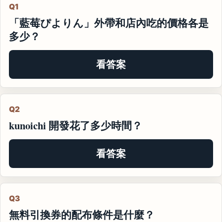
Q1
「藍莓ぴよりん」外帶和店內吃的價格各是
多少？
看答案
Q2
kunoichi 開發花了多少時間？
看答案
Q3
無料引換券的配布條件是什麼？