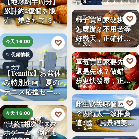
【地球約半周分】
3
朱衛…
累計約2億個を販
文字
♡
柿子買回家硬梆梆
売、焼きたてミニ
昨天 18:47
怎麼辦？不用苦等
クロワッ…
生活知識
好幾天，正確催熟
♡
今天 16:00
文字
方法一次…
促銷情報
♡
草莓買回家要先洗
昨天 18:42
文字
還是先冰？做錯一
【Tenniix】お盆休
食物保存
步更快發霉，正確
み特別企画｜夏の
文字
保存方式…
テニス応援セー
ル…
♡
此生必去哪個國家
昨天 18:40
？內行人一致推薦
♡
今天 16:00
旅遊推薦
這2國「風景絕美、
”サ終”相次ぐスマ
遊戲產業
文字
美食好…
ホゲーム、倒産も