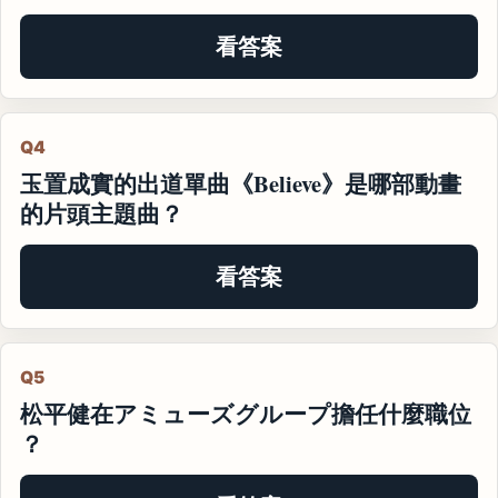
看答案
Q4
玉置成實的出道單曲《Believe》是哪部動畫
的片頭主題曲？
看答案
Q5
松平健在アミューズグループ擔任什麼職位
？