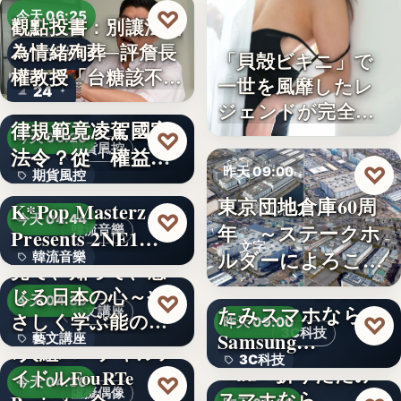
♡
今天 06:25
觀點投書：別讓法治
為情緒殉葬─評詹長
食安法治
「貝殻ビキニ」で
權教授「台糖該不該
一世を風靡したレ
24
觀點投書：公會自
通…
ジェンドが完全復
律規範竟凌駕國家
活武田久…
♡
今天 06:20
期貨風控
法令？從「權益
♡
昨天 09:00
期貨風控
數」定義看…
東京団地倉庫60周
K*Pop Masterz
企業動態
文字
♡
今天 04:44
年 ～ステークホ
韓流音樂
Presents 2NE1…
文字
ルダーによろこば
韓流音樂
見て、知って、感
れる…
＜OPEN＞折りた
じる日本の心～や
文字
♡
今天 04:39
たみスマホなら
藝文講座
さしく学ぶ能の世
♡
昨天 09:00
3C科技
Samsung…
藝文講座
界へ
7人組バーチャルア
3C科技
＜au＞折りたたみ
イドルFouRTe
1,000円
♡
今天 04:36
虛擬偶像
スマホなら
文字