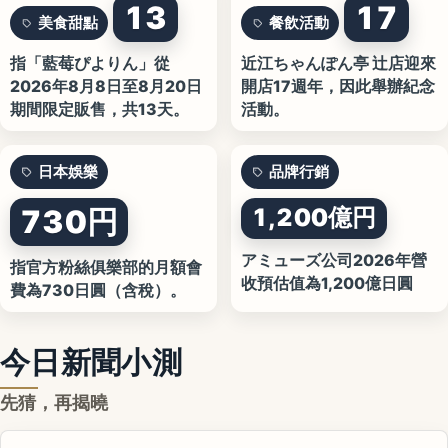
13
17
美食甜點
餐飲活動
指「藍莓ぴよりん」從
近江ちゃんぽん亭 辻店迎來
2026年8月8日至8月20日
開店17週年，因此舉辦紀念
期間限定販售，共13天。
活動。
日本娛樂
品牌行銷
730円
1,200億円
アミューズ公司2026年營
指官方粉絲俱樂部的月額會
收預估值為1,200億日圓
費為730日圓（含稅）。
今日新聞小測
先猜，再揭曉