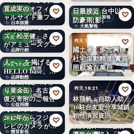
「Bitfan」にて、玉
段階…
颱風白海豚8日及9
置成実のオフィシ
日最接近 台中以北
♡
今天 17:00
♡
昨天 19:36
日本娛樂
ャルサイト兼フ
天氣警報
防豪雨[影]
日本娛樂
ァ…
株式会社アミュー
天氣警報
ズ「松平健」さん
730円
♡
今天 17:00
文字
♡
昨天 19:26
品牌行銷
がアミューズグル
國土署：多元興辦
品牌行銷
ープ ス…
「社長に買われる
社宅政策
社宅滾動精進 實質
人へ」を掲げる
1,200億円
♡
今天 17:00
照顧逾百萬戶
文字
品牌動態
HELLO base、創
品牌動態
業…
名古屋限定〈ゆか
♡
昨天 19:21
り黄金缶〉名古屋城
文字
♡
今天 17:00
公益捐贈
林飛帆：自助人助
復元寄附のご報告
國際合作
公益捐贈
10駐台友盟分享城鎮
【フジテレビ】
10
韌性演習資訊
2012年からフジテ
4,550,085
♡
今天 17:00
體育影視
レビのカメラが追
澳洲智庫：AI發展
體育影視