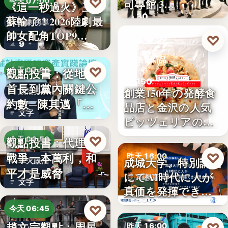
♡
司專館 3…
今天 07:00
《這一秒過火》王籽
30
蘇輸了！2026陸劇最
影劇榜單
帥女配角TOP9…
♡
昨天 16:00
9
美食新品
♡
觀點投書：從地方
今天 07:00
150
首長到黨內關鍵公
創業150年の発酵食
政治分析
約數─陳其邁「被
品店と金沢の人気
文字
組閣」背…
ピッツェリアのコ
ラボ…
♡
觀點投書：代理人
今天 06:50
戰爭一本萬利，和
♡
昨天 16:00
成城大学、特別講義
軍火政治
平才是威脅
にてAI時代に人が
AI教育
文字
真価を発揮できる
350
理由…
♡
今天 06:45
趙文宗觀點：周星
昨天 16:00