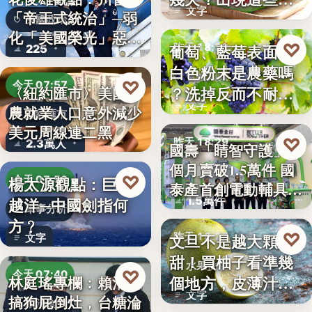
文字
「帝王式統治」─弱
況別再吃
美國政治
化「美國榮光」惡化
♡
葡萄、藍莓表面的
昨天 18:29
225
「民…
白色粉末是農藥嗎
食物知識
♡
今天 07:57
？洗掉反而不耐
〈紐約匯市〉美國非
文字
農就業人口意外減少
放，「白霜…
財經匯市
美元周線連二黑
♡
昨天 18:29
2.3萬人
國壽「睛智守護」3
個月賣破1.5萬件 國
高齡金融
♡
楊太源觀點：巨浪
今天 07:50
泰產首創電動輔具…
1.5萬件
越洋─中國劍指何
軍事分析
方﹖
♡
文旦不是越大顆越
昨天 18:27
文字
甜！買柚子看準幾
水果挑選
♡
今天 07:40
個地方，皮薄汁多
林庭瑤專欄：賴清德
文字
搞狗屁倒灶，台糖淪
不踩雷
政治食安