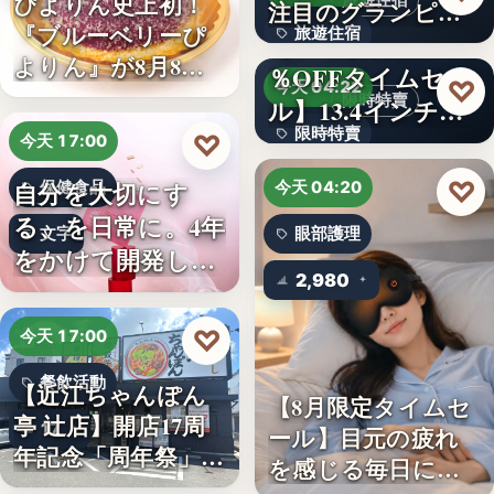
ぴよりん史上初！
旅遊住宿
注目のグランピン
『ブルーベリーぴ
旅遊住宿
グ施設…
【アマゾン30
よりん』が8月8日
％OFFタイムセー
10
♡
今天 04:22
「ブル…
限時特賣
ル】13.4インチ大
限時特賣
画面…
♡
今天 17:00
文字
♡
自分を大切にす
保健食品
今天 04:20
る、を日常に。4年
文字
眼部護理
をかけて開発した
2,980
女性のた…
♡
今天 17:00
餐飲活動
【近江ちゃんぽん
【8月限定タイムセ
亭 辻店】開店17周
17
ール】目元の疲れ
年記念「周年祭」開
を感じる毎日に。3
催…