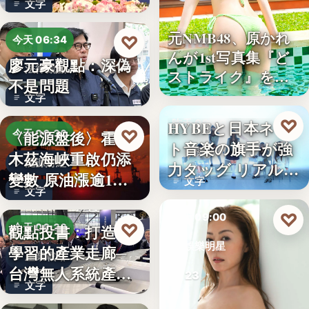
文字
元NMB48、原かれ
♡
今天 06:34
んが1st写真集『ど
廖元豪觀點：深偽
法律觀點
ストライク』を…
不是問題
文字
♡
HYBEと日本ネッ
昨天 09:00
♡
〈能源盤後〉霍爾
今天 06:30
ト音楽の旗手が強
娛樂新聞
木茲海峽重啟仍添
能源財經
力タッグ リアル×
變數 原油漲逾1%
文字
バー…
文字
但周…
♡
昨天 09:00
♡
觀點投書：打造會
今天 06:30
娛樂明星
學習的產業走廊─
產業戰略
台灣無人系統產業
23
文字
需要的是…