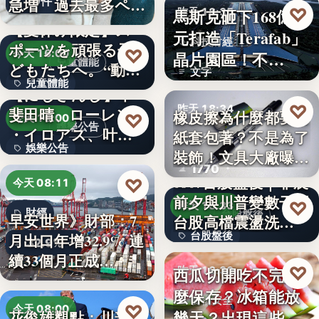
10件
急増 過去最多ペー
♡
馬斯克砸下168億美
昨天 18:35
スで…
【夏休み限定】ス
元打造「Terafab」
科技財經
ポーツを頑張る子
♡
今天 16:00
晶片園區！不…
兒童體能
どもたちへ。“動け
文字
兒童體能
る身体…
【にじさんじ】甲
♡
昨天 18:34
斐田晴、ローレン
0円
橡皮擦為什麼都要用
♡
今天 16:00
娛樂公告
・イロアス、叶ワ
紙套包著？不是為了
文具知識
娛樂公告
ンマンラ…
裝飾！文具大廠曝重
1770
要…
30
0807台股盤後｜非農
♡
今天 08:11
前夕與川普變數干擾
♡
昨天 18:33
財經
台股盤後
早安世界》財部：7
台股高檔震盪洗…
台股盤後
月出口年增32.9% 連
32.9%
續33個月正成…
170.79
♡
西瓜切開吃不完怎
昨天 18:30
麼保存？冰箱能放
食物安全
♡
今天 08:00
幾天？出現這些狀
花俊雄觀點：川普