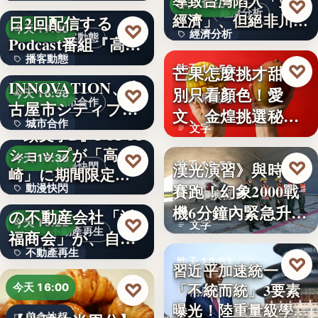
い続け…
俳優・高橋健介が1
導致台灣陷入「雙速
♡
昨天 18:54
經濟分析
經濟」、但絕非川普
日2回配信する
99
♡
今天 17:00
經濟分析
所…
播客動態
Podcast番組『高
播客動態
橋…
NEXT
40%
♡
芒果怎麼挑才甜？
昨天 18:53
INNOVATION、名
文字
別只看顏色！愛
♡
今天 16:58
水果挑選
城市合作
古屋市シティプロ
文、金煌挑選秘訣
城市合作
モーシ…
文字
『頭文字D』POPUP
曝光，買回…
ショップが「高
文字
♡
今天 16:30
♡
漢光演習》與時間
昨天 18:53
動漫快閃
崎」に期間限定で
賽跑！幻象2000戰
動漫快閃
登場…
1970年創業の長崎
軍事演習
機6分鐘內緊急升
の不動産会社「浜
366
♡
今天 16:22
文字
空…
不動產再生
福商会」が、自ら
不動產再生
再生…
♡
昨天 18:51
習近平加速統一？
文字
♡
「不統而統」3要素
今天 16:00
兩岸政治
曝光！陸重量級學者
美食快報