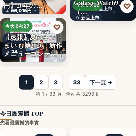
Galaxy Watch9」
文字
円】20年の…
♡
昨天 09:00
新品上市
（…
56,015円
新品上市
♡
今天 04:27
文字
【速報】夏のさつ
美食活動
まいも博2026「新作
24
メニューコンテス
ト…
韓国発の人気キャ
1
2
3
…
33
下一頁 →
第 1 / 33 頁 · 全站共 3293 則
今日最震撼 TOP
先看最震撼的事實