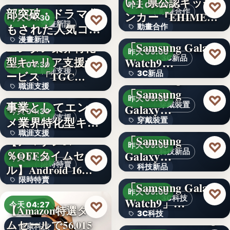
い】県公認キッチ
4.1
♡
昨天 09:00
部突破・ドラマ化
動畫合作
ンカー『EHIMEみ
文字
♡
今天 04:30
漫畫新訊
もされた人気コミ
動畫合作
きゃん…
＜OPEN＞
漫畫新訊
ック！…
「Samsung Galaxy
エンタメ業界特化
108
♡
昨天 09:00
3C新品
型キャリア支援サ
Watch9…
文字
♡
今天 04:30
職涯支援
ービス「TGC…
3C新品
＜Samsung＞
職涯支援
W TOKYO、新規
「Samsung
文字
♡
昨天 09:00
事業としてエンタ
穿戴裝置
Galaxy…
330,000
♡
今天 04:30
職涯支援
メ業界特化型キャ
穿戴裝置
＜ソフトバンク＞
職涯支援
リア…
「Samsung
【アマゾン37
文字
♡
昨天 09:00
科技新品
％OFFタイムセー
Galaxy…
文字
♡
今天 04:29
限時特賣
ル】Android 16…
科技新品
＜ドコモ＞
限時特賣
「Samsung Galaxy
文字
♡
昨天 09:00
3C科技
Watch9」…
15,800円
♡
今天 04:27
【Amazon特選タイ
3C科技
＜au＞「Samsung
ムセールで56,015
健康科技