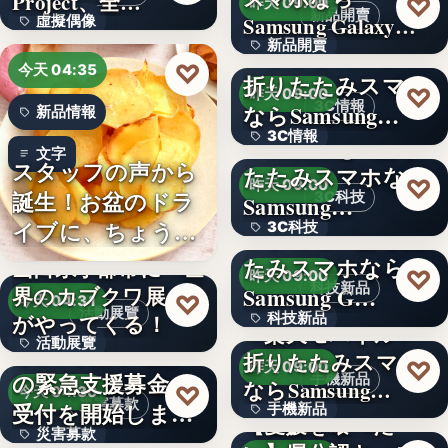
Project、全…
♡
昨天 09:00
新品開賣
Samsung Galaxy…
虛擬偶像
新品開賣
＜ソフトバンク＞
10
♡
今天 04:35
折りたたみスマホ
4.1
♡
昨天 09:00
3C情報
ならSamsung…
新品情報
3C情報
＜Samsung＞折り
文字
スタッフの声から
たたみスマホなら
文字
♡
昨天 09:00
誕生！お盆のドラ
3C科技
Samsung…
イブに、ちょうど
3C科技
＜ドコモ＞折りた
いい。「…
たみスマホなら
山口県宇部市に『世
文字
♡
昨天 09:00
科技新品
界のカブクワ展』
Samsung G…
♡
今天 04:31
活動展覽
がやってくる！
科技新品
＜楽天モバイル＞
活動展覽
令和8年熊本地震へ
折りたたみスマホ
文字
♡
昨天 09:00
の緊急支援募金の
手機新品
60
ならSamsung…
♡
今天 04:30
災害募款
受付を開始しまし
手機新品
【愛媛を喰べた
災害募款
た
シリーズ累計40万