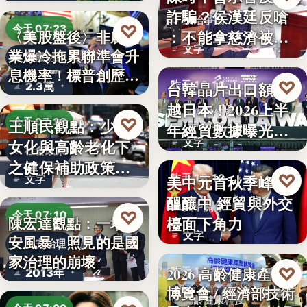
詐騙？侯漢廷反嗆
政治爭議
♡
今天 07:23
：不能拿慈濟被詐
〈美股盤後〉非農就
文字
業爆冷拖累聯準會升
來洗白「…
美股財經
息機率！標普創歷史
♡
台韓晶片出口額超
昨天 18:10
2.3萬
新…
越日本！2026上半
半導體經貿
♡
王順民觀點：少子
今天 07:20
年經貿數據曝光：
女化與高齡老化下
文字
台積…
社會政策
之健保補助政策的
♡
美中元首秋季峰會
昨天 18:10
文字
解構、重…
醞釀中 經貿與外交
美中關係
♡
今天 07:10
檯面下角力
陳宏達觀點：一場食
文字
安風暴，照見的是國
食安治理
家治理的崩壞
♡
2026 高齡健康產業
昨天 17:59
2013年
博覽會 / 經濟部技術
高齡健康科技