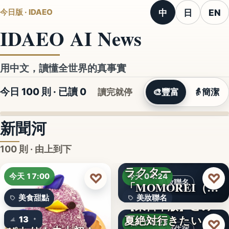
中
日
EN
今日版 · IDAEO
IDAEO AI News
用中文，讀懂全世界的真事實
今日 100 則 · 已讀
0
讀完就停
🎨
豐富
👵
簡潔
新聞河
100 則 · 由上到下
ラクター
♡
♡
今天 17:00
今天 04:24
美妝聯名
「MOMOREI（モ
美食甜點
美妝聯名
モレイ）」が…
【東日本版】この
夏絶対行きたい！
13
文字
♡
今天 04:23