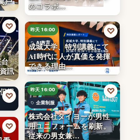
萬戶
のコラボ…
♡
♡
昨天 16:00
AI教育
成城大学、特別講義にて
AI時代に人が真価を発揮
350
駐台
できる理由…
資訊
致台
♡
但絕
昨天 16:00
♡
企業制服
株式会社タイヨーが男性
3%
用ユニフォームを刷新。
♡
従来の男女兼…