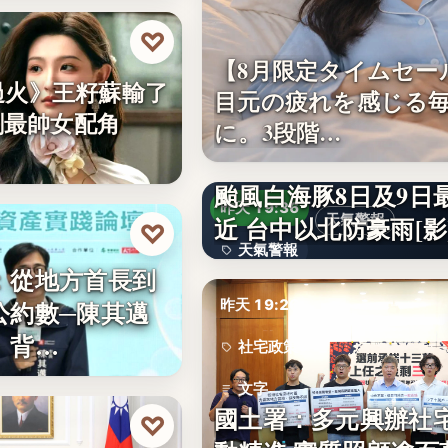
♡
【8月限定タイムセー
過火》王籽蘇輸了
目元の疲れを感じる
陸劇最帥女配角
に。3段階…
颱風白海豚8日及9日
昨天 19:36
近 台中以北防豪雨[影
天氣警報
♡
天氣警報
：從地方首長到
文字
公約數─陳其邁
昨天 19:26
」背…
社宅政策
文字
國土署：多元興辦社
♡