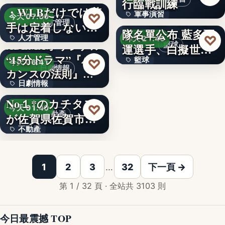
行臨戰訓練
60%
・WLBだけでは若
文字
軍事演習
♡
瓊斯盃籃球賽中華
今天 07:00
文字
人才管理
手は定着しない？
隊名單公布 藍多亞
文字
♡
人才管理
…
昨天 21:46
ABEMAオリジナル
籃球
運選手、白擬世大
“15分ドラマ”『バ
文字
籃球
♡
運陣容
今天 06:41
日劇情報
カンスの法則』
文字
日劇情報
の…
中古住宅買取再販
No１*のカチタス
5
♡
今天 01:40
不動產
が佐賀県佐賀市の
不動產
「空家…
「コグー」などの
1
2
3
…
32
下一頁 →
第 1 / 32 頁 · 全站共 3103 則
今日最震撼 TOP