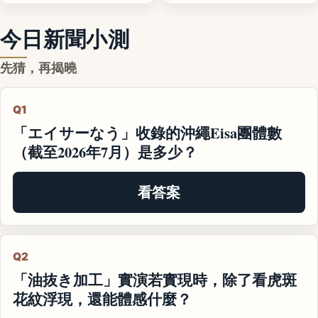
今日新聞小測
先猜，再揭曉
Q1
「エイサーなう」收錄的沖繩Eisa團體數
（截至2026年7月）是多少？
看答案
Q2
「油抜き加工」實演若實現時，除了看虎斑
花紋浮現，還能體感什麼？