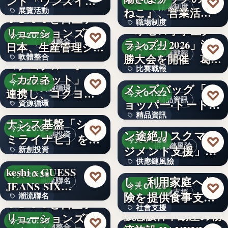
ンド「ウンスイキ
♡
今天 01:27
職場制度
ねこ』、営業活動
展覽活動
ョウ」の…
ＪＢＣＣと日立ソ
職場制度
に専念…
「オセロ小学生グ
リューションズ東
50
♡
今天 20:30
軟體整合
ランプリ2026」決
3,000万円
日本、生産管理シ
♡
今天 01:22
比賽戰報
勝大会を開催 葛
軟體整合
ステム「…
コクヨグループ
比賽戰報
原…
【ルイ·ヴィトン】
「カウネット」と
670
♡
今天 20:30
メンズバッグ「シ
資源循環
439
連携し、コクヨグ
♡
今天 01:22
精品資訊
ョッパー·トート」
資源循環
ループで排…
CINCA、対話ガバ
精品資訊
の新…
「サプライチェー
ナンス基盤「シン
50%
♡
今天 20:30
ン途絶リスクマネ
新創投資
ミライナビ」を開
文字
♡
今天 01:20
供應鏈風險
ジメント支援」の
新創投資
発す…
供應鏈風險
第三弾と…
「こどもごちめ
keshi x GUESS
文字
♡
今天 20:30
し」利用家庭へ保
潮流聯名
文字
JEANS SIX…
♡
今天 01:20
社會支援
険を提供食事支援
潮流聯名
ＪＢＣＣと日立ソ
社會支援
に加え、も…
阪急阪神不動産の物
リューションズ東
65億回
♡
今天 20:30
軟體整合