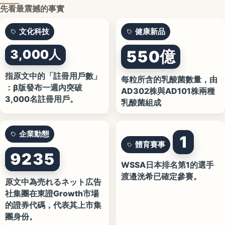
先看最震撼的事實
文化科技
健康新品
3,000人
550億
指原文中的「註冊用戶數」
每粒所含的乳酸菌數量，由
：β版發布一週內突破
AD302株與AD101株兩種
3,000名註冊用戶。
乳酸菌組成
企業動態
1
體育賽事
9235
WSSA日本排名第1的選手
渡邉洸希已確定參賽。
原文中為売れるネット広告
社集團在東證Growth市場
的證券代碼，代表其上市集
團身份。