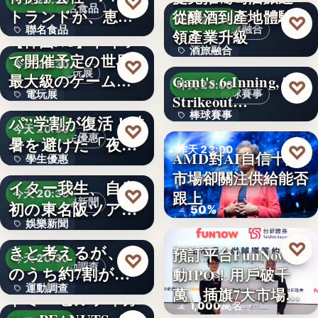
♡
今天 20:30
聯名食品
トランドが、恵那
從釀酒到產地體驗引
63.1%
♡
昨天 23:16
酒旅融合
聯名食品
川上屋と…
領產業升級
【韓国NC】ドイツ
酒旅融合
で開催予定の世界
810円
♡
今天 20:30
電玩展
最大級のゲームシ
Gant's 6-Inning, 7-
96%
♡
昨天 23:06
棒球賽事
電玩展
ョウ「…
大反響の“神コス
Strikeout…
棒球賽事
パ”学割が復活！酷
3
♡
今天 20:30
學生優惠
暑を避けた「夜
99
♡
昨天 23:00
AMD對AI自信十足
學生優惠
活」でエ…
シンガーソングラ
市場卻關注供給能否
財報分析
イター我生、自身
文字
♡
跟上
今天 20:30
娛樂新聞
初の東名阪ツアー
50%
娛樂新聞
が開催決…
約９割が運動すべ
♡
昨天 22:56
きと考えるが、そ
預訂平台FunNow啟
文字
♡
今天 20:30
運動調查
のうち約7割が実
動IPO！用戶破千
財經科技
運動調查
践できて…
萬、插旗7大市場…
トミー ヒルフィガ
1,000萬名
文字