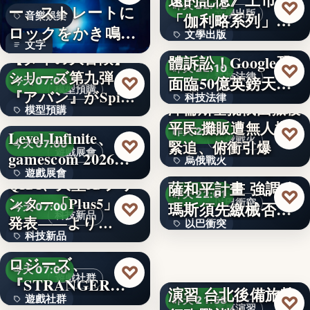
200
♡
昨天 22:12
ー、ストレートに
文學出版
「伽利略系列」正
音樂娛樂
ロックをかき鳴ら
文學出版
式結束
88萬家企業納入集
文字
す新曲「余…
【ダイの大冒険】
體訴訟！Google恐
文字
♡
昨天 22:10
シリーズ第九弾
科技法律
面臨50億英鎊天…
♡
今天 07:00
模型預購
『アバン』がSpi…
科技法律
澤倫斯基批俄國獵殺
模型預購
平民 攤販遭無人機
文字
♡
昨天 22:03
Level Infinite、
65,780
烏俄戰火
♡
緊追、俯衝引爆
今天 07:00
遊戲展會
gamescom 2026…
烏俄戰火
納坦雅胡未同意加
遊戲展會
打臉川普和平方案？
QIDI、大型3Dプリ
薩和平計畫 強調哈
967
♡
店家「蓋住蔣萬安
昨天 22:01
納坦雅胡強硬表態：
ンター「Plus5」を
文字
以巴衝突
瑪斯須先繳械否則
♡
今天 07:00
簽名」遭刷一星
科技新品
哈瑪斯不繳械，以軍
発表——より…
以巴衝突
不撤軍
絕…
徐巧芯喊話別出征
科技新品
シンセカイテクノ
文字
♡
：我們沒…
昨天 22:00
ロジーズ、
18%
♡
教召部隊投入漢光
今天 07:00
♡
遊戲社群
昨天 21:59
『STRANGER
中東政局
演習 台北後備旅執
♡
遊戲社群
THAN…
昨天 21:58
【9/2 富山】賃上げ
政治風暴
軍事演習