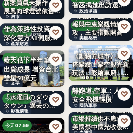
新案買氣未振作 住
文字
政治爭議
智菡揭她出訪還
♡
今天 11:31
房市
展風向球燈號依舊閃
政治爭議
安…
〈美股早盤〉企業財
房市
衰…
M31私募引進信驊
報與中東樂觀情緒助
文字
♡
昨天 22:39
作為策略性投資人
35.5
美股盤勢
♡
攻，主要指數開高
今天 11:27
產業財經
深化雙方AI伺服
美股盤勢
產業財經
器…
11.67%
♡
昨天 22:37
《動物方城市》陪你
文字
♡
藍天估下半年筆電
今天 11:18
搭貓纜！貓空觀光新
觀光旅遊
出貨成長 增資台北
企業投資
玩法：彩繪車廂、星
雙星50億元
100
F-16V夜航因降雨偏
空…
文字
【初配信】TVerで
離跑道 空軍：人員
♡
昨天 22:31
『水曜日のダウン
國防軍事
安全飛機輕損
♡
今天 08:00
影視情報
タウン』過去の傑
國防軍事
〈環宇法說〉光通訊
影視情報
作エ…
市場持續供不應求
文字
♡
昨天 22:20
12
光通訊
♡
美國禁中國光收發器
今天 07:59
光通訊