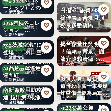
ー、PEANUTS（ピ
♡
今天 20:00
新品發布
ーナッツ）との
♡
白指5年旅費2383萬
昨天 22:56
新品發布
コ…
MERRELL 1TRL、
徐佳青：合規且服
政治爭議
2026年秋冬コレク
12
務最多數僑民
♡
今天 20:00
新品情報
ション「…
文字
新品情報
羽田空港限定商品
♡
揭台糖董座吳明昌
昨天 22:51
が“茨城空港”に初
6
♡
今天 20:00
「信賴」背景 謝
活動情報
登場！「羽田空港
政治食安
龍介嗆賴清德：要
活動情報
フェア…
馬斯克大讚「最好的
文字
用全台健…
AI晶片」輝達逆勢
文字
♡
今天 12:00
科技財經
連五紅
♡
昨天 22:50
俄無人機工廠負責人
科技財經
〈焦點股〉喬山越
遭暗殺！賓士車突爆
俄烏戰事
南新廠啟用助攻營
15.4%
♡
炸重傷，疑為烏軍針
今天 11:37
台股焦點
運 拉出第2根漲停
2
徐佳青5年出國47次
對…
台股焦點
但未鎖…
〈房產〉北台灣7月
花2383萬公帑 陳
♡
昨天 22:41