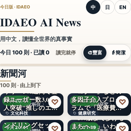
中
日
EN
今日版 · IDAEO
IDAEO AI News
用中文，讀懂全世界的真事實
今日 100 則 · 已讀
0
讀完就停
🎨
豐富
👵
簡潔
新聞河
100 則 · 由上到下
リリース1週間で登
録ユーザー数3,000
多因子介入プログ
文字
♡
♡
今天 20:44
今天 01:40
文化科技
健康研究
人突破"推しのエ…
ラムで「医療費４
文化科技
健康研究
【8月18日開催】ハ
７％抑制…
「100歳まで歩ける
ンドリングセッシ
まちへ。」いわば
４７％
3,000人
♡
♡
今天 20:41
今天 01:39