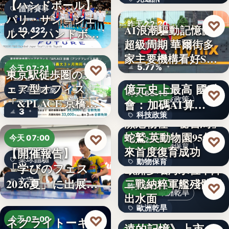
有…
【ハンドボール】
體育賽事
パリ・サン＝ジェ
672%
♡
昨天 22:20
AI浪潮驅動記憶體
10,422
ルマン ハンドボー
超級周期 華爾街多
ルジ…
產業趨勢
家主要機構看好SK
5.77%
♡
今天 07:21
海…
2027科技預算1823
東京駅徒歩圏のシ
億元史上最高 國科
ェア型オフィス
共享辦公室
♡
昨天 22:18
科技政策
「&PLACE 京橋
會：加碼AI算…
3
（アン…
科技政策
瀕危物種「秘書鳥」
蛇鷲 英動物園95年
文字
♡
今天 07:00
♡
昨天 22:16
動物保育
來首度復育成功
【開催報告】
桌球體驗
動物保育
「学びのフェス
歐洲多瑙河水位下降
2026夏」に出展
文字
二戰納粹軍艦殘骸露
95
♡
昨天 22:12
歐洲乾旱
Ｔリー…
出水面
歐洲乾旱
東野圭吾遺作《永
♡
ネクライトーキ
今天 07:00
遠的記憶》上市