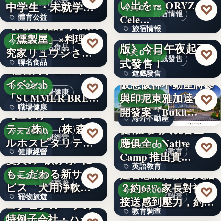
體育公益
い出を～ ORYZAE
中学生・未就学児
文字
♡
今天 01:18
旅宿情報
Cele…
體育公益
対象！「…
【丸大食品】人気の
旅宿情報
《Lies of P：完整
「燻製屋」×料理研
文字
♡
今天 20:30
版》今日午夜起正
聯名食品
1,000
究家リュウジさん
♡
今天 01:15
遊戲發售
式發售！
聯名食品
がコ…
3社合同ウェルネス
遊戲發售
イベント
阪急阪神不動產將參
100億本
♡
今天 20:30
職場健康
文字
「SUMMER BRE…
與印尼東雅加達住宅
♡
今天 01:10
職場健康
開發案『Bukit…
【エステー】エス
海外不動產
テー(株)、 (株)森ビ
從報到到入境審查一
82.0%
♡
今天 20:30
健康經營
432
ルホスピタリテ
應俱全！Native
♡
今天 01:00
英語教育
健康經營
ィ…
Camp 推出實…
愛犬の"飲み水"に
英語教育
もこだわる新サー
是否想減輕接送負擔
120
♡
今天 20:30
寵物旅遊
ビス 犬用浄軟水
？約63%家長對補習
8,000萬
♡
今天 01:00
教育調查
寵物旅遊
器を全…
接送感到壓力，約…
コクヨグループの
教育調查
特例子会社・ハー
捷克推葡萄酒旅遊
38