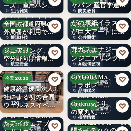
生活雜貨
防災教育
ャパン 産官学連携
ーズ」傘用ハンデ
生活雜貨
防災教育
によ…
ィファン…
【佐賀市】市報さ
プロディライト、
がの表紙イラスト
全国47都道府県の市
1,408
文字
♡
♡
今天 20:30
今天 01:30
通訊科技
公共藝術
が巨大アートに！
外局番が利用でき
通訊科技
公共藝術
佐賀駅の…
る…
Ｈｍｃｏｍｍ、東
ガデリウス・エン
邦ガスエナジーエ
ジニアリング、航
47
文字
♡
♡
今天 20:30
今天 01:30
航空安全
AI設備監視
ンジニアリングへ
空分野向け情報サ
航空安全
AI設備監視
の異常音…
イト「…
HERALBONY ×
COTODAMA、初の
497
文字
♡
♡
今天 20:30
今天 01:30
品牌聯名
コラボレー…
健康経営優良法人3
企業健康
品牌聯名
『Fate/Grand
社による初の合同
Order』より、「謎
120
20台
ウェルネスイベン
♡
今天 01:30
模型情報
の蘭丸X」…
ト開催
木材や石を使用し
模型情報
【新制度導入】『お
たアイウェアブラ
♡
今天 20:30
展覽活動
陽さまテックのえ
26,180円