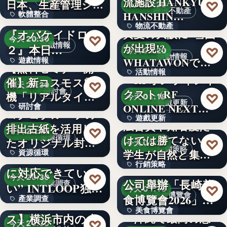
流施設 HANKYU
文字
日本、生産管理シ
♡
今天 01:20
物流不動產
HANSHIN…
軟體整合
ステム「…
Nitendo Switch™版
物流不動產
『オバケイドロ
真夏の大阪に“雪国”
670
♡
今天 20:30
遊戲情報
が出現!?
２』本日…
2
♡
今天 01:20
活動情報
WHATAWONで夏
遊戲情報
【無料セミナー開
活動情報
限定…
『RFオンラインネ
催】新コスモス電
文字
♡
今天 20:30
研討會
クスト (RF
1,500
機「リアルタイム
♡
今天 01:18
遊戲更新
ONLINE NEXT…
研討會
モニタと…
コクヨグループの
遊戲更新
広告費や知名度だ
排出古紙を活用し
1964
♡
今天 20:30
資源循環
けでは勝てない。
500
たオリジナル封筒
♡
今天 01:18
行銷策略
学生が自然と集ま
資源循環
を採用
“9割の企業が十分
行銷策略
る「新…
岩田產業股份有限
に対応できていな
50%
♡
今天 20:30
公司舉辦「長崎美
產業調查
い” INTLOOP独…
2,010
♡
今天 01:18
美食博覽會
食博覽會2026」
產業調查
【横浜エクセレン
美食博覽會
整合…
ス】横浜市内の小
～沖縄で最高の思
文字
♡
今天 20:30