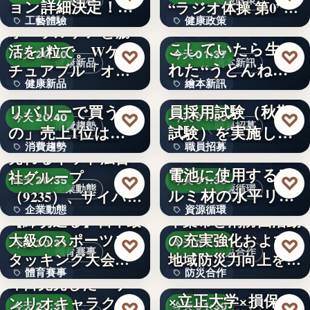
工藝體驗
健康政策
ョン詳細決定！ジ
“ラジオ体操 第0”…
工藝體驗
健康政策
ャパ…
うどんをこねこね
オーラルケアと腸
こしていたら生ま
活を1粒で。Wケア
1,788
文字
♡
♡
今天 20:40
今天 01:37
健康新品
繪本新訊
れた“うどんねこ”
チュアブル「オラ
健康新品
繪本新訊
が大活…
フル…
猛暑で変わる「デ
令和8年度伊予市職
リバリーで買うも
員採用試験（秋期
550億
文字
♡
♡
今天 20:40
今天 01:30
消費趨勢
職員招募
の」売上1位は
試験）を実施しま
消費趨勢
職員招募
1.1kg…
す！大…
4社協働で、車載用
売れるネット広告
電池に使用するア
社グループ
文字
文字
♡
♡
今天 20:35
今天 01:30
企業動態
資源循環
ルミ材の水平リサ
（9235）、サイバー
企業動態
資源循環
イクル…
セキュリ…
【締切迫る】日本最
千葉市と消防団活動
大級のスポーツス
の充実強化および
9235
文字
♡
♡
今天 20:31
今天 01:30
體育賽事
防災合作
タッキング大会
地域防災力向上を目
體育賽事
防災合作
「…
指し…
しながわ防災学校
即日完売した「サ
×立正大学×損保ジ
ンリオキャラクタ
1
1888年
♡
♡
今天 20:31
今天 01:30