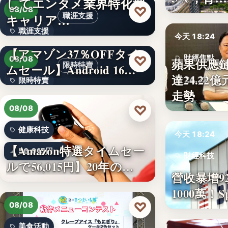
してエンタメ業界特化型
330,000
♡
08/08
キャリア…
職涯支援
職涯支援
今天 18:24
【アマゾン37％OFFタイ
文字
♡
財經焦點
08/08
蘋果供應
限時特賣
ムセール】Android 16…
達24.2
24.22
限時特賣
走勢
15,800円
♡
08/08
健康科技
今天 18:24
【Amazon特選タイムセー
56,015円
財經科技
ルで56,015円】20年の…
營收暴增9
92%
1000萬！
♡
08/08
美食活動