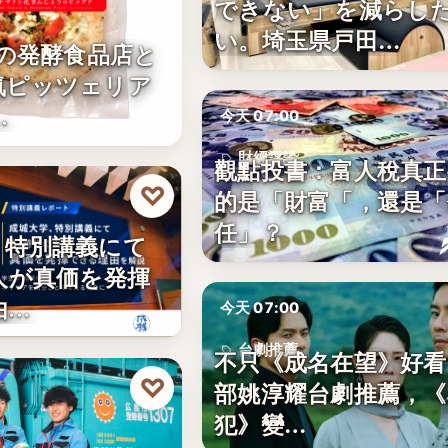
できない」を減らし
い。埼玉県戸田…
年の発酵食品店と
気ピッツェリア
…
今天 07:00
財經評論
觀點投書：富人稅真正
♡
的是「財富「，還是「
5%
任」？
、特別講義にて
人が真価を発揮
由…
今天 07:00
台劇推薦
不只《成名在望》好看
♡
部姚淳耀台劇推薦，《
10
犯》變…