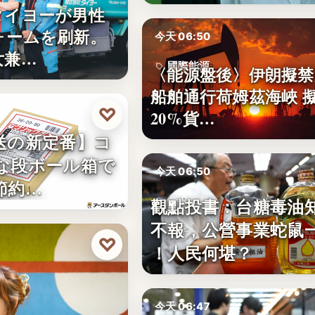
タイヨーが男性
ォームを刷新。
今天 06:50
女兼…
國際能源
〈能源盤後〉伊朗擬禁
船舶通行荷姆茲海峽 
20%
♡
20%貨…
送の新定番】コ
な段ボール箱で
今天 06:50
節約…
觀點投書：台糖毒油
食安風暴
不報，公營事業蛇鼠
文字
♡
！人民何堪？
今天 06:47