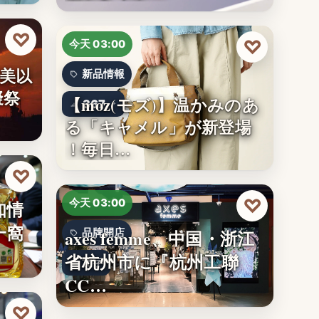
♡
♡
今天 03:00
美以
新品情報
擬祭
【moz(モズ)】温かみのあ
367
る「キャメル」が新登場
！毎日…
♡
♡
知情
今天 03:00
一窩
axes femme、中国・浙江
品牌開店
省杭州市に『杭州工聯
文字
CC…
♡