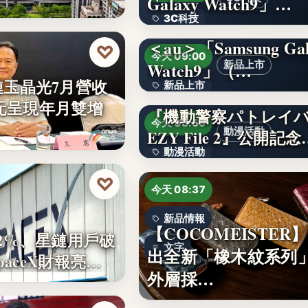
Galaxy Watch9」…
3C科技
＜au＞「Samsung Gal
文字
♡
今天 09:00
Watch9」（…
新品上市
鏈玉晶光7月營收
新品上市
2億元呈現年月雙增
『機動警察パトレイ
文字
今天 08:59
動漫活動
EZY File 2』公開記念
動漫活動
♡
3,000円
今天 08:37
新品情報
【COCOMEISTER
2%、星鏈用戶破
文字
出全新「橡木紋系列
SpaceX財報亮…
外層採…