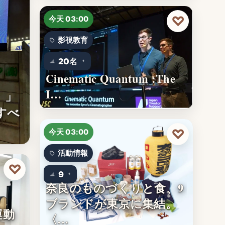
♡
今天 03:00
影視教育
20名
Cinematic Quantum :The
I…
。」
すべ
♡
今天 03:00
活動情報
♡
9
奈良のものづくりと食、9
ブランドが東京に集結。
運動
〈…