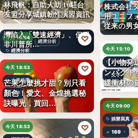
林飛帆：自助人助 10駐台
株式会社
3%
友盟分享城鎮韌性演習資訊
用ユニフ
澳洲智庫：AI發展導致台
従来の男
灣陷入「雙速經濟」、但絕
♡
今天 18:54
經濟分析
非川普所…
今天 15:10
經濟分析
【小物発
日本包材
40%
♡
今天 18:53
ンパクト
文字
緩衝材の
芒果怎麼挑才甜？別只看
水果挑選
顏色！愛文、金煌挑選秘
文字
訣曝光，買回…
今天 09:00
娛樂寫真
♡
今天 18:53
169