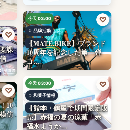
た
♡
今天 03:00
品牌活動
♡
【MATE.BIKE】ブランド
10
要課
10周年を記念した第一弾
信
コ…
♡
今天 03:00
♡
和菓子情報
！10
【熊本・鶴屋で期間限定販
1,200
模仿
売】赤福の夏の涼菓「赤
福水ようか…