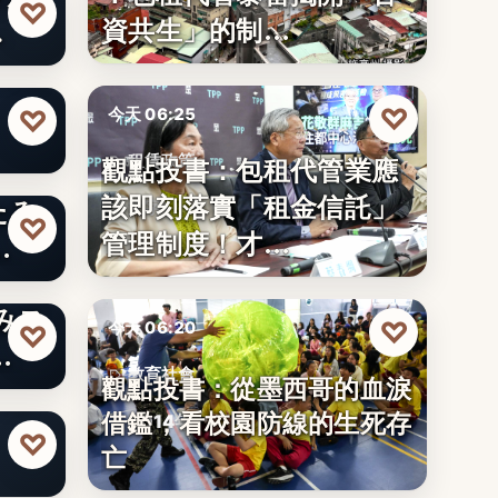
♡
資共生」的制…
…
りた
♡
♡
今天 06:25
觀點投書：包租代管業應
租賃政策
該即刻落實「租金信託」
たみ
文字
♡
管理制度！才…
…
みス
♡
今天 06:20
♡
…
教育社會
觀點投書：從墨西哥的血淚
りた
借鑑，看校園防線的生死存
2014年
♡
亡