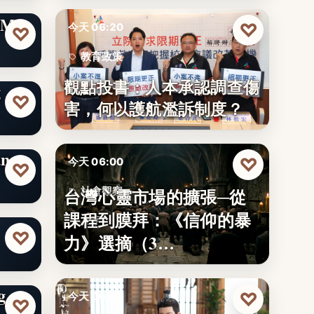
県公
ME
♡
今天 06:20
♡
教育政策
觀點投書：人本承認調查傷
g
29
♡
害，何以護航濫訴制度？
ng
♡
今天 06:00
♡
台灣心靈市場的擴張─從
社會觀察
課程到膜拜：《信仰的暴
文字
♡
力》選摘（3…
g
♡
今天 06:00
♡