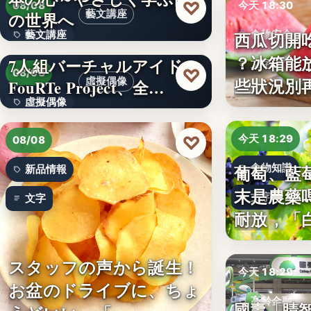
♡
08/08
今天 18:30
藝文講座
の世界へ
西瓜切開
藝文講座
食物安全
？冰箱能
7人組バーチャルアイドル
文字
1,000円
♡
08/08
些狀況別
虛擬偶像
FouRTe Project、全…
虛擬偶像
10
♡
今天 18:29
08/08
葡萄、藍
食物知識
新品情報
末是農藥
文字
文字
耐放，「
スタッフの声から誕生！
今天 18:29
お盆のドライブに、ちょ
高齡金融
國壽「睛