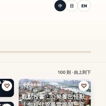
中
日
EN
100 則 · 由上到下
みス
♡
♡
今天 06:30
觀點投書：公帑養出怪獸
時事評論
！包租代管暴雷揭開「官
マホ
文字