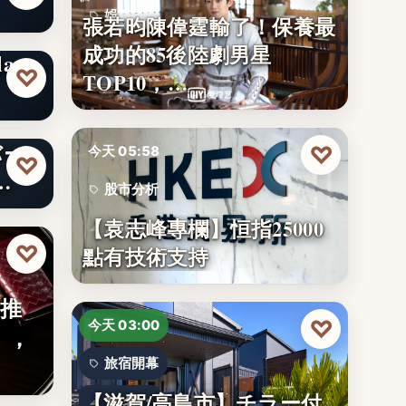
娛樂排行
張若昀陳偉霆輸了！保養最
成功的85後陸劇男星
37
axy
♡
TOP10，…
バー
♡
今天 05:58
♡
…
股市分析
【袁志峰專欄】恒指25000
25000
♡
點有技術支持
】推
♡
今天 03:00
」，
旅宿開幕
【滋賀/高島市】チラー付
14名