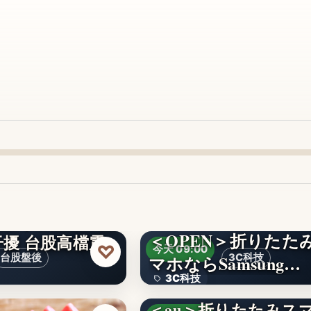
＜OPEN＞折りたた
擾 台股高檔震
♡
今天 09:00
台股盤後
マホならSamsung…
3C科技
3C科技
＜au＞折りたたみス
文字