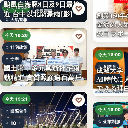
颱風白海豚8日及9日最接
♡
今天 19:36
近 台中以北防豪雨[影]
天氣警報
創業150
天氣警報
金沢の人
のコラボ
文字
♡
今天 19:26
社宅政策
今天 16:00
文字
國土署：多元興辦社宅滾
AI教育
成城大学
動精進 實質照顧逾百萬戶
AI時代に
350
できる理
♡
今天 19:21
今天 16:00
國際合作
企業制服
10