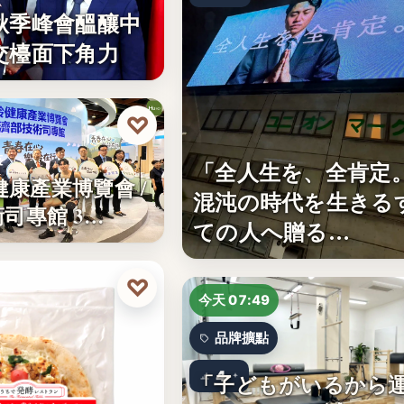
秋季峰會醞釀中
交檯面下角力
♡
技
「全人生を、全肯定
齡健康產業博覽會 /
混沌の時代を生きる
司專館 3…
ての人へ贈る…
♡
今天 07:49
品牌擴點
4
「子どもがいるから