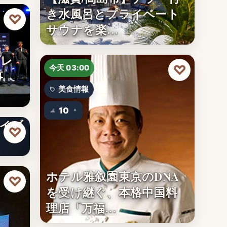
き水風呂とプライベート
♡
サウナを楽…
プレ
♡
今天 03:00
事
美食情報
！ ゆ
10
ライブ
♡
ホテル雅叙園東京のDNA
♡
を受け継ぐ、本格中国料
理店「万福…