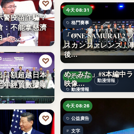
♡
今天 08:31
示警疫苗詐騙？
格鬥賽事
嗆：不能拿慈濟
「ONE SAMURAI 2 
白「…
10
スカンファレンス」
後…
♡
TVアニメ「バンドリ
め∞みた」#8本編中
出口額超越日本
今天 08:30
動漫情報
映像…
上半年經貿數據曝
動漫情報
…
19,800円
今天 08:26
♡
公益廣告
文字