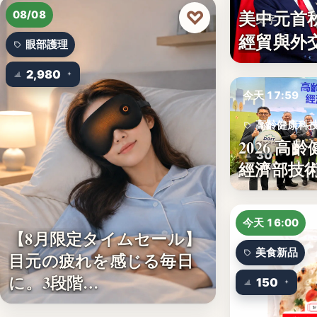
文字
美中元首
♡
08/08
文字
經貿與外
眼部護理
2,980
今天 17:59
高齡健康科
2026 高
30
經濟部技術
今天 16:00
【8月限定タイムセール】
美食新品
目元の疲れを感じる毎日
に。3段階…
150