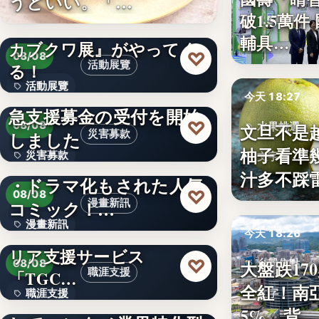
うどいい。「…
破1.5萬
1.5萬件
山口県宇部市に『世界の
輔具…
カブクワ展』がやってく
♡
08/08
活動展覽
る！
活動展覽
令和8年熊本地震への緊
今天 18:27
急支援募金の受付を開始
60
♡
08/08
文旦不是
水果挑選
しました
災害募款
柚子看準
災害募款
シリーズ累計40万部突破
文字
汁多不踩
・ドラマ化もされた人気
文字
♡
08/08
コミック！…
漫畫新訊
漫畫新訊
エンタメ業界特化型キャ
今天 18:26
リア支援サービス
文字
♡
大盤跌17
08/08
台股焦點
職涯支援
「TGC…
全紅！南
文字
職涯支援
W TOKYO、新規事業と
5%，背…