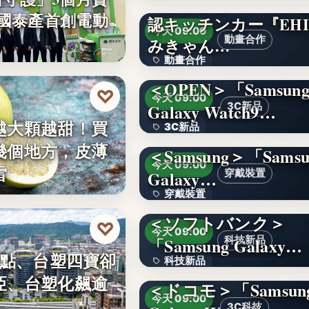
【愛媛を喰べたい】
件 國泰產首創電動
認キッチンカー『EHI
4.1
今天 09:00
動畫合作
みきゃん…
動畫合作
＜OPEN＞「Samsun
108
♡
今天 09:00
Galaxy Watch9…
3C新品
越大顆越甜！買
3C新品
幾個地方，皮薄
＜Samsung＞「Samsu
文字
今天 09:00
雷
Galaxy…
穿戴裝置
穿戴裝置
＜ソフトバンク＞
文字
♡
今天 09:00
「Samsung Galaxy…
科技新品
0點、台塑四寶卻
科技新品
亞、台塑化飆逾
＜ドコモ＞「Samsun
文字
今天 09:00
3C科技