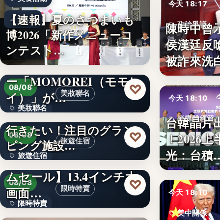
今天 18:17
【速報】夏のさつまいも
24
陳時中曾
政治爭議
博2026「新作メニューコ
侯漢廷反
文字
ンテスト…
被詐來洗
韓国発の人気キャラクタ
ー「MOMOREI（モモレ
♡
08/08
イ）」が…
美妝聯名
今天 18:10
美妝聯名
【東日本版】この夏絶対
台韓晶片
半導體經貿
行きたい！注目のグラン
文字
♡
！2026
08/08
文字
旅遊住宿
ピング施設…
光：台積
旅遊住宿
【アマゾン30％OFFタイ
ムセール】13.4インチ大
10
♡
08/08
画面…
限時特賣
今天 18:10
限時特賣
美中關係