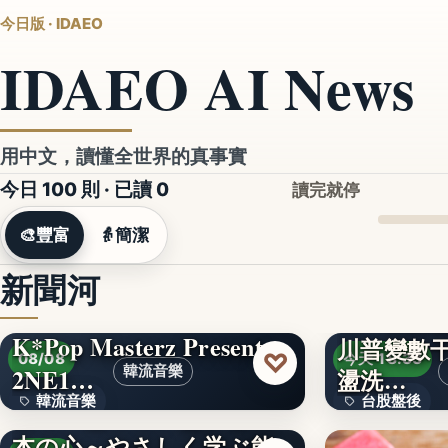
今日版 · IDAEO
IDAEO AI News
用中文，讀懂全世界的真事實
今日 100 則 · 已讀
0
讀完就停
🎨
豐富
👵
簡潔
新聞河
K*Pop Masterz Presents
川普變數干
♡
08/08
今天 18:33
2NE1…
韓流音樂
盪洗…
韓流音樂
台股盤後
見て、知って、感じる日
本の心～やさしく学ぶ能
文字
170.79