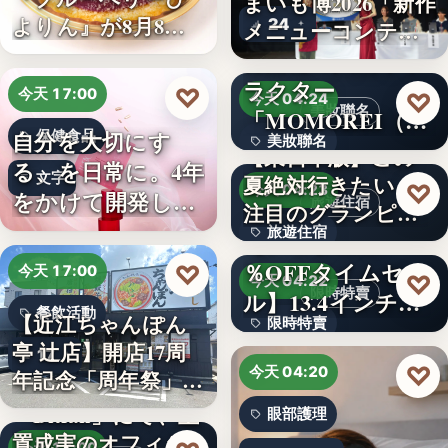
まいも博2026「新作
よりん』が8月8日
24
メニューコンテス
「ブル…
ト…
韓国発の人気キャ
ラクター
♡
今天 17:00
♡
今天 04:24
美妝聯名
「MOMOREI（モ
自分を大切にす
保健食品
美妝聯名
モレイ）」が…
【東日本版】この
る、を日常に。4年
文字
夏絶対行きたい！
文字
♡
今天 04:23
をかけて開発した
旅遊住宿
注目のグランピン
女性のた…
旅遊住宿
グ施設…
【アマゾン30
％OFFタイムセー
♡
今天 17:00
10
♡
今天 04:22
限時特賣
ル】13.4インチ大
餐飲活動
【近江ちゃんぽん
限時特賣
画面…
亭 辻店】開店17周
17
文字
♡
今天 04:20
年記念「周年祭」開
催…
「Bitfan」にて、玉
眼部護理
置成実のオフィシ