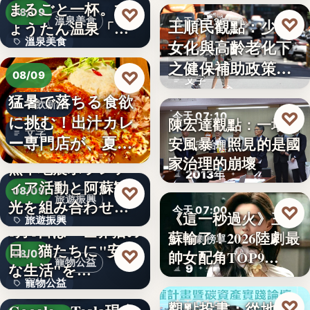
まるごと一杯。ひ
2,430
♡
08/09
♡
溫泉美食
王順民觀點：少子
今天 07:20
ょうたん温泉「飲
溫泉美食
女化與高齡老化下
泉堂」、…
社會政策
之健保補助政策的
14年
♡
08/09
文字
解構、重…
猛暑で落ちる食欲
餐飲新品
♡
今天 07:10
に挑む！出汁カレ
陳宏達觀點：一場食
文字
ー専門店が、夏限
安風暴，照見的是國
食安治理
定「無限…
家治理的崩壞
熊本地震ボランテ
2013年
ィア活動と阿蘇観
♡
08/09
旅遊振興
光を組み合わせた
♡
今天 07:00
《這一秒過火》王籽
旅遊振興
「ボラン…
8月8日は「世界猫の
蘇輸了！2026陸劇最
影劇榜單
日」猫たちに"安全
2
♡
帥女配角TOP9…
08/09
寵物公益
な生活"を…
9
寵物公益
下班國際線》
♡
觀點投書：從地方
今天 07:00