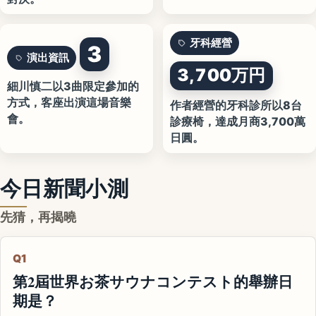
牙科經營
3
演出資訊
3,700万円
細川慎二以3曲限定參加的
方式，客座出演這場音樂
作者經營的牙科診所以8台
會。
診療椅，達成月商3,700萬
日圓。
今日新聞小測
先猜，再揭曉
Q1
第2屆世界お茶サウナコンテスト的舉辦日
期是？