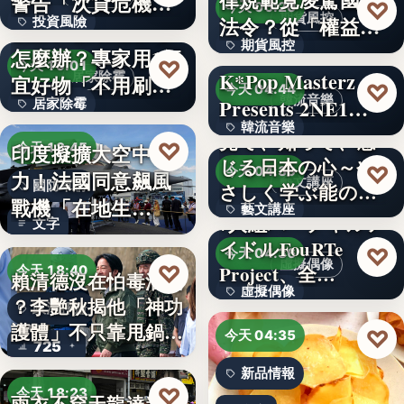
警告「次貸危機
♡
今天 06:20
期貨風控
法令？從「權益
投資風險
式」逆轉…
牆壁反覆潮濕發霉
期貨風控
數」定義看…
怎麼辦？專家用1便
文字
♡
今天 19:01
K*Pop Masterz
居家除霉
宜好物「不用刷清
文字
♡
今天 04:44
韓流音樂
Presents 2NE1…
居家除霉
除陳年…
韓流音樂
見て、知って、感
文字
♡
印度擬擴大空中戰
今天 18:45
じる日本の心～や
文字
♡
今天 04:39
力！法國同意飆風
藝文講座
國防軍購
さしく学ぶ能の世
戰機「在地生
藝文講座
界へ
7人組バーチャルア
文字
產」，機隊規…
イドルFouRTe
1,000円
♡
今天 04:36
虛擬偶像
♡
Project、全…
今天 18:40
賴清德沒在怕毒油案
虛擬偶像
？李艷秋揭他「神功
政治評論
護體」不只靠甩鍋盧
10
♡
今天 04:35
725
秀…
新品情報
♡
今天 18:23