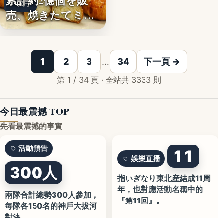
累計約2億個を販
文字
売、焼きたてミニ
クロワッ…
1
2
3
…
34
下一頁 →
第 1 / 34 頁 · 全站共 3333 則
今日最震撼 TOP
先看最震撼的事實
活動預告
11
娛樂直播
300人
指いぎなり東北産結成11周
年，也對應活動名稱中的
兩隊合計總勢300人參加，
『第11回』。
每隊各150名的神戶大拔河
對決。