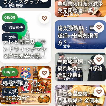
さん・スタッフ・
農就業人口意外減少
財經匯市
牙科經營
院長を豊か…
美元周線連二黑
2.3萬人
3,700万円
♡
08/09
♡
楊太源觀點：巨浪
今天 07:50
節目宣傳
越洋─中國劍指何
軍事分析
文字
テレビ朝日系「サ
方﹖
文字
ンドウィッチマン
＆芦田愛菜の博士
♡
今天 07:40
林庭瑤專欄：賴清德
ちゃん」…
搞狗屁倒灶，台糖淪
政治食安
♡
08/09
為動物農莊
7倍
帰省できなくて
餐飲活動
も、ちょっとだけ
♡
今天 07:32
文字
〈貴金屬盤後〉美7
“お盆気分”
月非農爆冷 金價本
貴金屬
日本JC、9月3日を