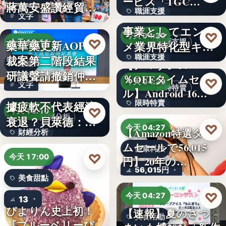
ービス「TGC…
蔣萬安盛讚經貿公
職涯支援
W TOKYO、新規
文字
益打…
事業としてエンタ
330,000
♡
今天 04:30
♡
藥華藥更新AOP仲
職涯支援
今天 18:11
メ業界特化型キャ
裁案第二階段結果
職涯支援
リア…
【アマゾン37
財經
研議聲請撤銷仲裁
％OFFタイムセー
文字
♡
今天 04:29
文字
判斷
美國7月非農就業數
限時特賣
ル】Android 16…
據疲軟不代表經濟
限時特賣
♡
今天 18:10
財經分析
衰退？貝萊德：AI
15,800円
♡
今天 04:27
【Amazon特選タイ
財經分析
正讓…
ムセールで56,015
健康科技
文字
♡
今天 17:00
円】20年の…
56,015円
美食甜點
♡
今天 04:27
13
ぴよりん史上初！
【速報】夏のさつ
美食活動
『ブルーベリーぴ