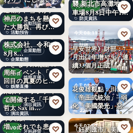
襲 新北市高灘地停
30
♡
求人票・…
今天 13:42
連覇か、雪辱か。
文字
防災資訊
車場8月8日中午12
神戸のまちを懸け
防災資訊
♡
時…
08/09
活動預告
た大勝負、再び！
文字
♡
活動預告
今天 08:11
…
Internnect Group
株式会社、令和8年
300人
財經
♡
早安世界》財部：7
08/09
企業動態
8月8…
月出口年增32.9% 連
32.9%
企業動態
いぎなり東北産 11
續33個月正成…
周年イベント「11
文字
♡
08/09
娛樂直播
回目の真夏のヒロ
♡
今天 08:00
娛樂直播
イ…
花俊雄觀點：川普
東京オペラシティ
「帝王式統治」─弱
で開催する「千野
美國政治
11
♡
08/09
化「美國榮光」惡化
演出資訊
哲太 Sax in…
225
「民…
演出資訊
求人難、コスト
増。それでも患者
♡
3
今天 07:57
♡
〈紐約匯市〉美國非
08/09
牙科經營