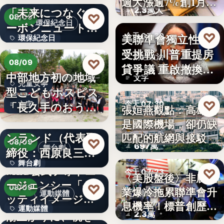
週大漲逾7%創1月
「未来につなぐカ
2.3萬人
來…
♡
08/09
環保紀念日
ーボンニュートラ
♡
美聯準會獨立性再
今天 07:30
環保紀念日
ルの…
受挑戰 川普重提房
財經政治
文字
♡
08/09
貸爭議 重啟撤換庫
中部地方初の地域
文字
克程…
兒童安寧
型こどもホスピス
♡
「長久手のおう
今天 07:30
文字
張姮燕觀點：高雄已
ち」が愛知…
株式会社青山メイ
是國際機場，卻仍缺
航空政策
ンランド（代表取
匹配的航網與接駁
♡
08/09
697萬
舞台劇
締役：西原良三）
舞台劇
特別協賛…
MLB公式フォトエ
♡
今天 07:23
〈美股盤後〉非農就
ージェンシー「ゲ
文字
♡
08/09
業爆冷拖累聯準會升
美股財經
運動媒體
ッティイメージ
息機率！標普創歷史
運動媒體
ズ」五十…
湯上がりに、桃を
2.3萬
新…