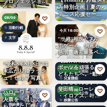
プロフェッショナ
み特別企画｜夏の
ル募集！…
テニス応援セー
♡
08/09
ル…
活動行銷
♡
今天 16:00
”サ終”相次ぐスマ
文字
遊戲產業
ホゲーム、倒産も
10件
急増 過去最多ペー
スで…
【夏休み限定】ス
“令和8年8月8日”は
ポーツを頑張る子
♡
今天 16:00
末広がり婚ラッシ
兒童體能
どもたちへ。“動け
ュ！セルフ写真館
兒童體能
る身体…
【にじさんじ】甲
「…
斐田晴、ローレン
0円
♡
今天 16:00
ハローワークに求
娛樂公告
♡
・イロアス、叶ワ
08/09
人票を「出して終
娛樂公告
ンマンラ…
因應白海豚颱風來
職缺優化
わり」にしない。