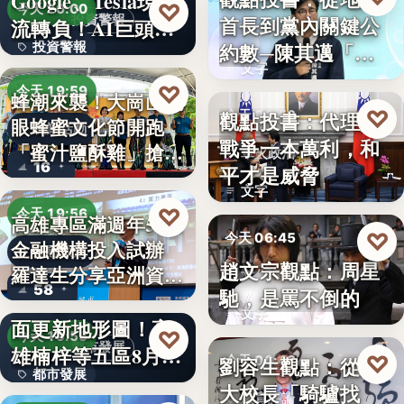
Google、Tesla現金
8%
♡
今天 20:00
首長到黨內關鍵公
投資警報
流轉負！AI巨頭…
政治分析
約數─陳其邁「被
投資警報
文字
組閣」背…
文字
♡
今天 19:59
蜂潮來襲！大崗山龍
♡
觀點投書：代理人
今天 06:50
眼蜂蜜文化節開跑
農業活動
戰爭一本萬利，和
「蜜汁鹽酥雞」搶先
軍火政治
16
平才是威脅
爆…
文字
♡
今天 19:56
高雄專區滿週年58家
♡
今天 06:45
金融機構投入試辦
金融政策
趙文宗觀點：周星
羅達生分享亞洲資
文化評論
58
馳，是罵不倒的
二十多年來首次全
產…
文字
面更新地形圖！高
♡
今天 19:55
都市發展
雄楠梓等五區8月20
♡
劉容生觀點：從清
今天 06:42
都市發展
日上…
大校長「騎驢找
教育評論