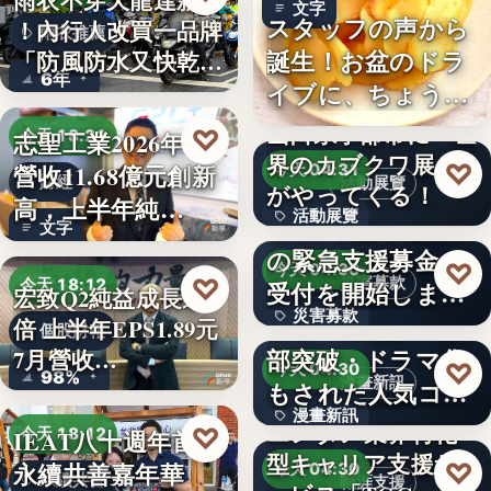
雨衣不穿天龍達新牌
文字
スタッフの声から
！內行人改買一品牌
雨衣推薦
誕生！お盆のドラ
「防風防水又快乾、
6年
イブに、ちょうど
穿…
いい。「…
山口県宇部市に『世
♡
志聖工業2026年7月
今天 18:21
界のカブクワ展』
♡
營收11.68億元創新
今天 04:31
財經
活動展覽
がやってくる！
高，上半年純…
活動展覽
令和8年熊本地震へ
文字
の緊急支援募金の
60
♡
今天 04:30
♡
災害募款
今天 18:12
受付を開始しまし
宏致Q2純益成長近1
災害募款
た
シリーズ累計40万
倍 上半年EPS1.89元
個股財報
部突破・ドラマ化
7月營收…
文字
♡
今天 04:30
98%
漫畫新訊
もされた人気コミ
漫畫新訊
ック！…
エンタメ業界特化
♡
IEAT八十週年首辦
今天 18:12
型キャリア支援サ
文字
♡
永續共善嘉年華
今天 04:30
永續共善
職涯支援