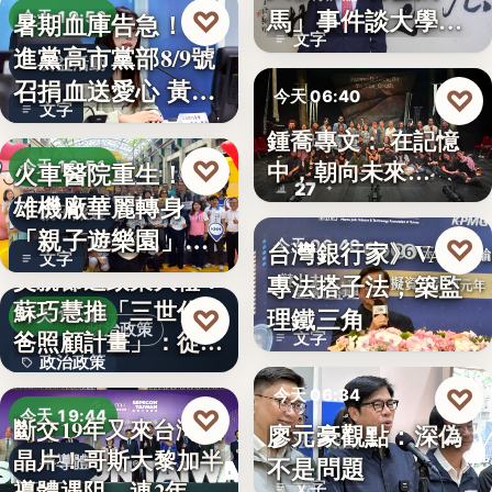
文字
馬」事件談大學治
♡
暑期血庫告急！民
今天 19:53
文字
理與領導倫…
進黨高市黨部8/9號
公益活動
召捐血送愛心 黃
♡
今天 06:40
文字
捷、…
鍾喬專文： 在記憶
劇場隨筆
♡
中，朝向未來…
火車醫院重生！高
今天 19:51
27
雄機廠華麗轉身
親子旅遊
「親子遊樂園」
♡
台灣銀行家》VASP
今天 06:40
文字
開幕首日…
父親節送政策大禮！
專法搭子法，築監
金融監理
蘇巧慧推「三世代爸
理鐵三角
♡
今天 19:49
政治政策
爸照顧計畫」：從準
文字
政治政策
爸…
♡
今天 06:34
50%
♡
今天 19:44
斷交19年又來台灣找
廖元豪觀點：深偽
法律觀點
晶片！哥斯大黎加半
不是問題
半導體
導體遇阻 連2年
文字