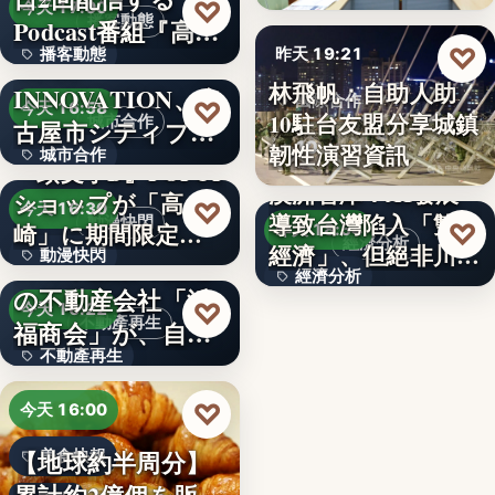
99
♡
今天 17:00
播客動態
Podcast番組『高
♡
播客動態
昨天 19:21
橋…
NEXT
林飛帆：自助人助
INNOVATION、名
文字
國際合作
♡
今天 16:58
10駐台友盟分享城鎮
城市合作
古屋市シティプロ
10
韌性演習資訊
城市合作
モーシ…
『頭文字D』POPUP
澳洲智庫：AI發展
ショップが「高
文字
♡
今天 16:30
導致台灣陷入「雙速
動漫快閃
♡
崎」に期間限定で
昨天 18:54
經濟分析
經濟」、但絕非川普
動漫快閃
登場…
1970年創業の長崎
經濟分析
所…
の不動産会社「浜
366
♡
今天 16:22
40%
不動產再生
福商会」が、自ら
不動產再生
再生…
文字
♡
今天 16:00
【地球約半周分】
美食快報