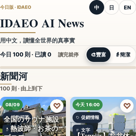
中
日
EN
今日版 · IDAEO
IDAEO AI News
用中文，讀懂全世界的真事實
今日 100 則 · 已讀
0
讀完就停
🎨
豐富
👵
簡潔
新聞河
100 則 · 由上到下
♡
♡
08/09
今天 16:00
全国のサウナ施設
活動招募
促銷情報
・熱波師・お茶の
文字
文字
【Tenniix】お盆休