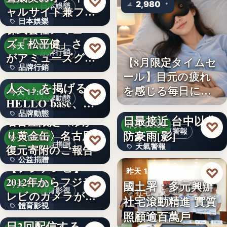
♡
今天 17:00
2,980
日本娛樂
ャルサイト兼フ
日本娛樂
ァ…
株式会社アミュー
ズ「松平健」さん
730円
♡
今天 17:00
品牌行銷
がアミューズグル
【8月限定タイムセ
品牌行銷
ープ ス…
「社長に買われる
ール】目元の疲れ
人へ」を掲げる
を感じる毎日に。3
1,200億円
♡
今天 17:00
品牌動態
HELLO base、創
段階…
颱風白海豚8日及9
品牌動態
業…
日最接近 台中以北
名古屋限定〈ゆか
♡
昨天 19:36
天氣警報
防豪雨[影]
り黄金缶〉名古屋城
文字
♡
今天 17:00
公益捐贈
天氣警報
復元寄附のご報告
公益捐贈
【フジテレビ】
文字
♡
昨天 19:26
2012年からフジテ
4,550,085
國土署：多元興辦
♡
今天 17:00
體育影視
社宅政策
レビのカメラが追
社宅滾動精進 實質
體育影視
い続け…
俳優・高橋健介が1
照顧逾百萬戶
文字
日2回配信する