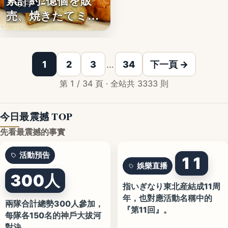
累計約2億個を販
文字
売、焼きたてミニ
クロワッ…
1
2
3
…
34
下一頁 →
第 1 / 34 頁 · 全站共 3333 則
今日最震撼 TOP
先看最震撼的事實
活動預告
11
娛樂直播
300人
指いぎなり東北産結成11周
年，也對應活動名稱中的
兩隊合計總勢300人參加，
『第11回』。
每隊各150名的神戶大拔河
對決。