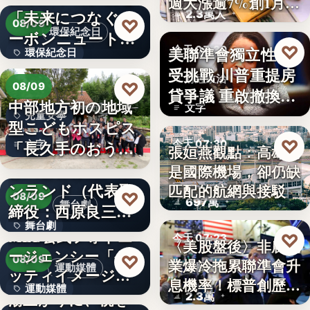
週大漲逾7%創1月
「未来につなぐカ
2.3萬人
來…
♡
08/09
環保紀念日
ーボンニュートラ
♡
美聯準會獨立性再
今天 07:30
環保紀念日
ルの…
受挑戰 川普重提房
財經政治
文字
♡
08/09
貸爭議 重啟撤換庫
中部地方初の地域
文字
克程…
兒童安寧
型こどもホスピス
♡
「長久手のおう
今天 07:30
文字
張姮燕觀點：高雄已
ち」が愛知…
株式会社青山メイ
是國際機場，卻仍缺
航空政策
ンランド（代表取
匹配的航網與接駁
♡
08/09
697萬
舞台劇
締役：西原良三）
舞台劇
特別協賛…
MLB公式フォトエ
♡
今天 07:23
〈美股盤後〉非農就
ージェンシー「ゲ
文字
♡
08/09
業爆冷拖累聯準會升
美股財經
運動媒體
ッティイメージ
息機率！標普創歷史
運動媒體
ズ」五十…
湯上がりに、桃を
2.3萬
新…