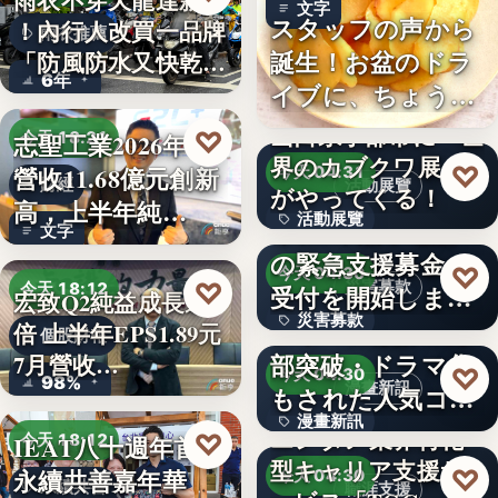
雨衣不穿天龍達新牌
文字
スタッフの声から
！內行人改買一品牌
雨衣推薦
誕生！お盆のドラ
「防風防水又快乾、
6年
イブに、ちょうど
穿…
いい。「…
山口県宇部市に『世
♡
志聖工業2026年7月
今天 18:21
界のカブクワ展』
♡
營收11.68億元創新
今天 04:31
財經
活動展覽
がやってくる！
高，上半年純…
活動展覽
令和8年熊本地震へ
文字
の緊急支援募金の
60
♡
今天 04:30
♡
災害募款
今天 18:12
受付を開始しまし
宏致Q2純益成長近1
災害募款
た
シリーズ累計40万
倍 上半年EPS1.89元
個股財報
部突破・ドラマ化
7月營收…
文字
♡
今天 04:30
98%
漫畫新訊
もされた人気コミ
漫畫新訊
ック！…
エンタメ業界特化
♡
IEAT八十週年首辦
今天 18:12
型キャリア支援サ
文字
♡
永續共善嘉年華
今天 04:30
永續共善
職涯支援