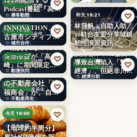
99
♡
今天 17:00
播客動態
Podcast番組『高
♡
播客動態
昨天 19:21
橋…
NEXT
林飛帆：自助人助
INNOVATION、名
文字
國際合作
♡
今天 16:58
10駐台友盟分享城鎮
城市合作
古屋市シティプロ
10
韌性演習資訊
城市合作
モーシ…
『頭文字D』POPUP
澳洲智庫：AI發展
ショップが「高
文字
♡
今天 16:30
導致台灣陷入「雙速
動漫快閃
♡
崎」に期間限定で
昨天 18:54
經濟分析
經濟」、但絕非川普
動漫快閃
登場…
1970年創業の長崎
經濟分析
所…
の不動産会社「浜
366
♡
今天 16:22
40%
不動產再生
福商会」が、自ら
不動產再生
再生…
文字
♡
今天 16:00
【地球約半周分】
美食快報