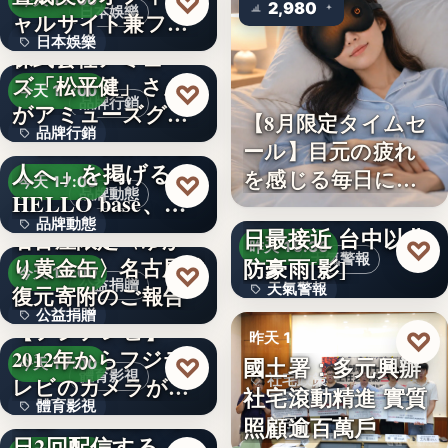
♡
今天 17:00
2,980
日本娛樂
ャルサイト兼フ
日本娛樂
ァ…
株式会社アミュー
ズ「松平健」さん
730円
♡
今天 17:00
品牌行銷
がアミューズグル
【8月限定タイムセ
品牌行銷
ープ ス…
「社長に買われる
ール】目元の疲れ
人へ」を掲げる
を感じる毎日に。3
1,200億円
♡
今天 17:00
品牌動態
HELLO base、創
段階…
颱風白海豚8日及9
品牌動態
業…
日最接近 台中以北
名古屋限定〈ゆか
♡
昨天 19:36
天氣警報
防豪雨[影]
り黄金缶〉名古屋城
文字
♡
今天 17:00
公益捐贈
天氣警報
復元寄附のご報告
公益捐贈
【フジテレビ】
文字
♡
昨天 19:26
2012年からフジテ
4,550,085
國土署：多元興辦
♡
今天 17:00
體育影視
社宅政策
レビのカメラが追
社宅滾動精進 實質
體育影視
い続け…
俳優・高橋健介が1
照顧逾百萬戶
文字
日2回配信する