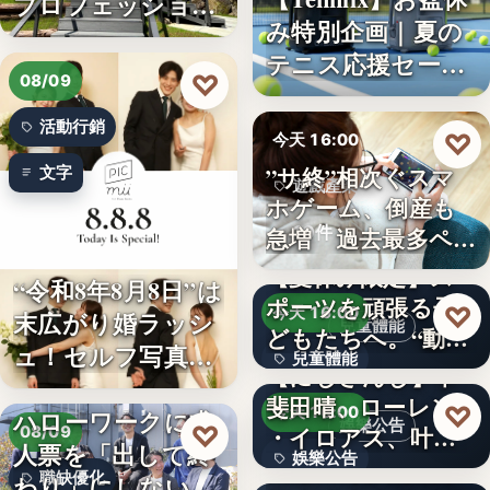
プロフェッショナ
み特別企画｜夏の
ル募集！…
テニス応援セー
♡
08/09
ル…
活動行銷
♡
今天 16:00
”サ終”相次ぐスマ
文字
遊戲產業
ホゲーム、倒産も
10件
急増 過去最多ペー
スで…
【夏休み限定】ス
“令和8年8月8日”は
ポーツを頑張る子
♡
今天 16:00
末広がり婚ラッシ
兒童體能
どもたちへ。“動け
ュ！セルフ写真館
兒童體能
る身体…
【にじさんじ】甲
「…
斐田晴、ローレン
0円
♡
今天 16:00
ハローワークに求
娛樂公告
♡
・イロアス、叶ワ
08/09
人票を「出して終
娛樂公告
ンマンラ…
因應白海豚颱風來
職缺優化
わり」にしない。