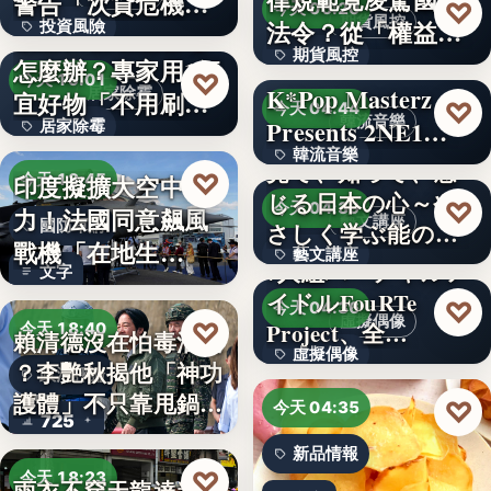
警告「次貸危機
♡
今天 06:20
期貨風控
法令？從「權益
投資風險
式」逆轉…
牆壁反覆潮濕發霉
期貨風控
數」定義看…
怎麼辦？專家用1便
文字
♡
今天 19:01
K*Pop Masterz
居家除霉
宜好物「不用刷清
文字
♡
今天 04:44
韓流音樂
Presents 2NE1…
居家除霉
除陳年…
韓流音樂
見て、知って、感
文字
♡
印度擬擴大空中戰
今天 18:45
じる日本の心～や
文字
♡
今天 04:39
力！法國同意飆風
藝文講座
國防軍購
さしく学ぶ能の世
戰機「在地生
藝文講座
界へ
7人組バーチャルア
文字
產」，機隊規…
イドルFouRTe
1,000円
♡
今天 04:36
虛擬偶像
♡
Project、全…
今天 18:40
賴清德沒在怕毒油案
虛擬偶像
？李艷秋揭他「神功
政治評論
護體」不只靠甩鍋盧
10
♡
今天 04:35
725
秀…
新品情報
♡
今天 18:23