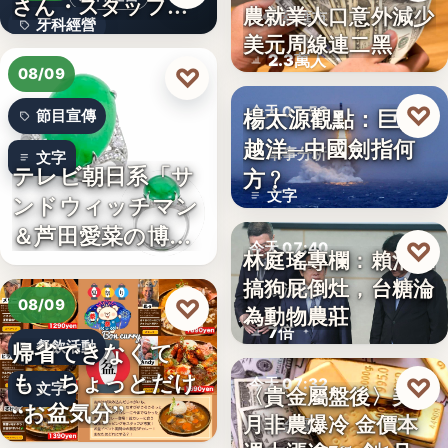
さん・スタッフ・
農就業人口意外減少
財經匯市
牙科經營
院長を豊か…
美元周線連二黑
2.3萬人
3,700万円
♡
08/09
♡
楊太源觀點：巨浪
今天 07:50
節目宣傳
越洋─中國劍指何
軍事分析
文字
テレビ朝日系「サ
方﹖
文字
ンドウィッチマン
＆芦田愛菜の博士
♡
今天 07:40
林庭瑤專欄：賴清德
ちゃん」…
搞狗屁倒灶，台糖淪
政治食安
♡
08/09
為動物農莊
7倍
帰省できなくて
餐飲活動
も、ちょっとだけ
♡
今天 07:32
文字
〈貴金屬盤後〉美7
“お盆気分”
月非農爆冷 金價本
貴金屬
日本JC、9月3日を