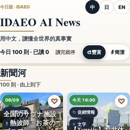
中
日
EN
今日版 · IDAEO
IDAEO AI News
用中文，讀懂全世界的真事實
今日 100 則 · 已讀
0
讀完就停
🎨
豐富
👵
簡潔
新聞河
100 則 · 由上到下
♡
♡
08/09
今天 16:00
全国のサウナ施設
活動招募
促銷情報
・熱波師・お茶の
文字
文字
【Tenniix】お盆休