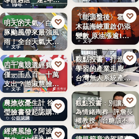
19年
參…
♡
〈能源盤後〉霍爾
今天 06:30
♡
明天的天氣／白海
今天 19:38
木茲海峽重啟仍添
能源財經
豚颱風帶來最強風
變數 原油漲逾1%
颱風動態
雨！全台天氣大轉
文字
但周…
文字
變「豪雨…
♡
觀點投書：打造會
今天 06:30
♡
四千萬競選經費，
今天 19:17
學習的產業走廊─
產業戰略
僅一千八百一十萬
台灣無人系統產業
政治金流
支出？游淑慧臉書
文字
需要的是…
文字
追問鄭：…
颱風來襲 五峰鄉果
♡
今天 06:25
農搶收憂生計 徐欣
觀點投書：別讓法治
♡
今天 19:15
公益認購
瑩臉書發起認購水
為情緒殉葬─評詹長
食安法治
公益認購
權教授「台糖該不該
梨行…
AI投資恐成下一個
24
觀點投書：公會自
通…
經濟風險？阿波羅
文字
♡
今天 19:10
律規範竟凌駕國家
投資風險