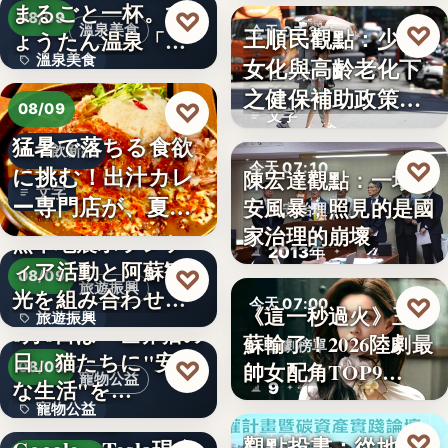
まるごと一杯。ひ
2,430
♡
08/09
♡
溫泉美食
王順民觀點：少子
今天 07:20
ょうたん温泉「飲
溫泉美食
女化與高齡老化下
泉堂」、…
社會政策
之健保補助政策的
14年
♡
08/09
文字
解構、重…
猛暑で落ちる食欲
餐飲新品
♡
今天 07:10
に挑む！出汁カレ
陳宏達觀點：一場食
文字
ー専門店が、夏限
安風暴，照見的是國
食安治理
定「無限…
家治理的崩壞
熊本地震ボランテ
2013年
ィア活動と阿蘇観
♡
08/09
旅遊振興
光を組み合わせた
♡
今天 07:00
《這一秒過火》王籽
旅遊振興
「ボラン…
8月8日は「世界猫の
蘇輸了！2026陸劇最
影劇榜單
日」猫たちに"安全
2
♡
帥女配角TOP9…
08/09
寵物公益
な生活"を…
9
寵物公益
下班國際線》
♡
觀點投書：從地方
今天 07:00