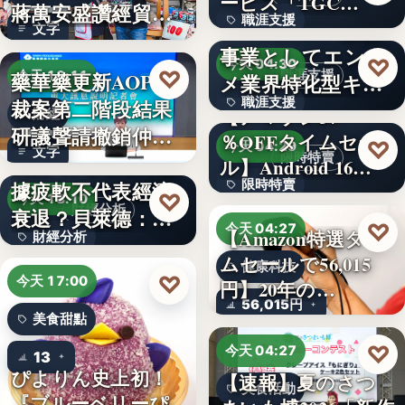
ービス「TGC…
蔣萬安盛讚經貿公
職涯支援
W TOKYO、新規
文字
益打…
事業としてエンタ
330,000
♡
今天 04:30
♡
藥華藥更新AOP仲
職涯支援
今天 18:11
メ業界特化型キャ
裁案第二階段結果
職涯支援
リア…
【アマゾン37
財經
研議聲請撤銷仲裁
％OFFタイムセー
文字
♡
今天 04:29
文字
判斷
美國7月非農就業數
限時特賣
ル】Android 16…
據疲軟不代表經濟
限時特賣
♡
今天 18:10
財經分析
衰退？貝萊德：AI
15,800円
♡
今天 04:27
【Amazon特選タイ
財經分析
正讓…
ムセールで56,015
健康科技
文字
♡
今天 17:00
円】20年の…
56,015円
美食甜點
♡
今天 04:27
13
ぴよりん史上初！
【速報】夏のさつ
美食活動
『ブルーベリーぴ