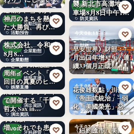
襲 新北市高灘地停
30
♡
求人票・…
今天 13:42
連覇か、雪辱か。
文字
防災資訊
車場8月8日中午12
神戸のまちを懸け
防災資訊
♡
時…
08/09
活動預告
た大勝負、再び！
文字
♡
活動預告
今天 08:11
…
Internnect Group
株式会社、令和8年
300人
財經
♡
早安世界》財部：7
08/09
企業動態
8月8…
月出口年增32.9% 連
32.9%
企業動態
いぎなり東北産 11
續33個月正成…
周年イベント「11
文字
♡
08/09
娛樂直播
回目の真夏のヒロ
♡
今天 08:00
娛樂直播
イ…
花俊雄觀點：川普
東京オペラシティ
「帝王式統治」─弱
で開催する「千野
美國政治
11
♡
08/09
化「美國榮光」惡化
演出資訊
哲太 Sax in…
225
「民…
演出資訊
求人難、コスト
増。それでも患者
♡
3
今天 07:57
♡
〈紐約匯市〉美國非
08/09
牙科經營