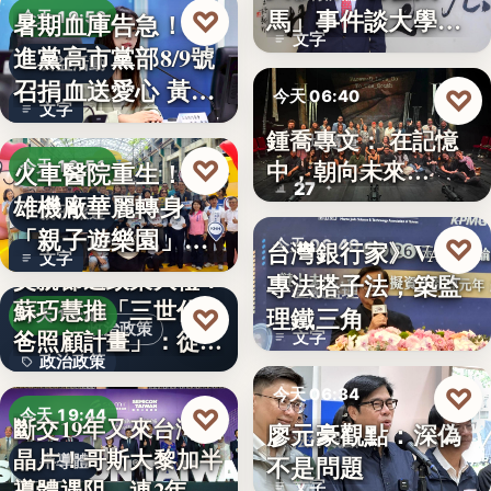
文字
馬」事件談大學治
♡
暑期血庫告急！民
今天 19:53
文字
理與領導倫…
進黨高市黨部8/9號
公益活動
召捐血送愛心 黃
♡
今天 06:40
文字
捷、…
鍾喬專文： 在記憶
劇場隨筆
♡
中，朝向未來…
火車醫院重生！高
今天 19:51
27
雄機廠華麗轉身
親子旅遊
「親子遊樂園」
♡
台灣銀行家》VASP
今天 06:40
文字
開幕首日…
父親節送政策大禮！
專法搭子法，築監
金融監理
蘇巧慧推「三世代爸
理鐵三角
♡
今天 19:49
政治政策
爸照顧計畫」：從準
文字
政治政策
爸…
♡
今天 06:34
50%
♡
今天 19:44
斷交19年又來台灣找
廖元豪觀點：深偽
法律觀點
晶片！哥斯大黎加半
不是問題
半導體
導體遇阻 連2年
文字