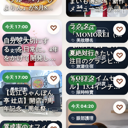
まいも博2026「新作
よりん』が8月8日
24
メニューコンテス
「ブル…
ト…
韓国発の人気キャ
ラクター
♡
今天 17:00
♡
今天 04:24
美妝聯名
「MOMOREI（モ
自分を大切にす
保健食品
美妝聯名
モレイ）」が…
【東日本版】この
る、を日常に。4年
文字
夏絶対行きたい！
文字
♡
今天 04:23
をかけて開発した
旅遊住宿
注目のグランピン
女性のた…
旅遊住宿
グ施設…
【アマゾン30
％OFFタイムセー
♡
今天 17:00
10
♡
今天 04:22
限時特賣
ル】13.4インチ大
餐飲活動
【近江ちゃんぽん
限時特賣
画面…
亭 辻店】開店17周
17
文字
♡
今天 04:20
年記念「周年祭」開
催…
「Bitfan」にて、玉
眼部護理
置成実のオフィシ