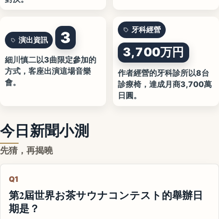
牙科經營
3
演出資訊
3,700万円
細川慎二以3曲限定參加的
方式，客座出演這場音樂
作者經營的牙科診所以8台
會。
診療椅，達成月商3,700萬
日圓。
今日新聞小測
先猜，再揭曉
Q1
第2屆世界お茶サウナコンテスト的舉辦日
期是？