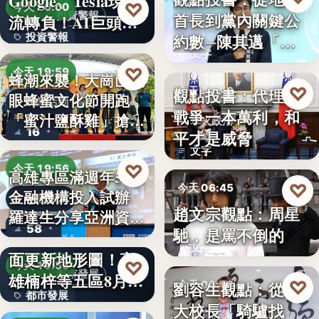
Google、Tesla現金
8%
♡
今天 20:00
首長到黨內關鍵公
投資警報
流轉負！AI巨頭…
政治分析
約數─陳其邁「被
投資警報
文字
組閣」背…
文字
♡
今天 19:59
蜂潮來襲！大崗山龍
♡
觀點投書：代理人
今天 06:50
眼蜂蜜文化節開跑
農業活動
戰爭一本萬利，和
「蜜汁鹽酥雞」搶先
軍火政治
16
平才是威脅
爆…
文字
♡
今天 19:56
高雄專區滿週年58家
♡
今天 06:45
金融機構投入試辦
金融政策
趙文宗觀點：周星
羅達生分享亞洲資
文化評論
58
馳，是罵不倒的
二十多年來首次全
產…
文字
面更新地形圖！高
♡
今天 19:55
都市發展
雄楠梓等五區8月20
♡
劉容生觀點：從清
今天 06:42
都市發展
日上…
大校長「騎驢找
教育評論