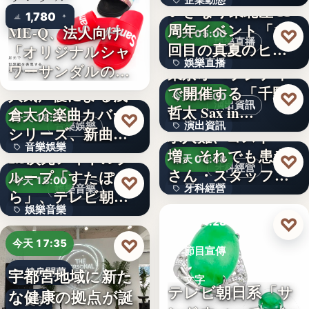
企業動態
いぎなり東北産 11
1,780
周年イベント「11
ME-Q、法人向け
文字
♡
今天 05:00
娛樂直播
回目の真夏のヒロ
「オリジナルシャ
娛樂直播
イ…
ワーサンダルの
東京オペラシティ
OEM制…
で開催する「千野
人気声優による浅
11
♡
今天 05:00
演出資訊
哲太 Sax in…
倉大介楽曲カバー
♡
今天 18:00
演出資訊
音樂娛樂
シリーズ、新曲が
求人難、コスト
音樂娛樂
配信チャ…
増。それでも患者
2.5次元アイドルグ
3
♡
今天 04:38
牙科經營
さん・スタッフ・
ループ「すたぽ
1位
♡
今天 18:00
牙科經營
娛樂音樂
院長を豊か…
ら」、テレビ朝日
娛樂音樂
系全国…
3,700万円
♡
今天 04:28
4
♡
今天 17:35
節目宣傳
宇都宮地域に新た
健身開幕
文字
テレビ朝日系「サ
な健康の拠点が誕
文字