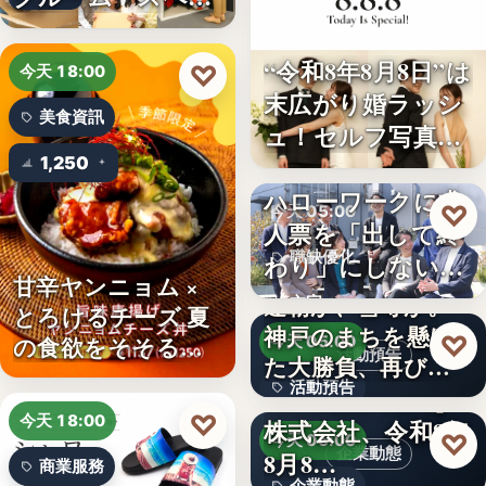
ボ東武宇…
“令和8年8月8日”は
♡
今天 18:00
末広がり婚ラッシ
美食資訊
ュ！セルフ写真館
「…
1,250
ハローワークに求
♡
今天 05:00
人票を「出して終
職缺優化
わり」にしない。
甘辛ヤンニョム ×
求人票・…
連覇か、雪辱か。
文字
とろけるチーズ 夏
神戸のまちを懸け
♡
の食欲をそそる
今天 05:00
活動預告
た大勝負、再び！
“旨…
活動預告
…
Internnect Group
♡
今天 18:00
株式会社、令和8年
300人
♡
今天 05:00
企業動態
8月8…
商業服務