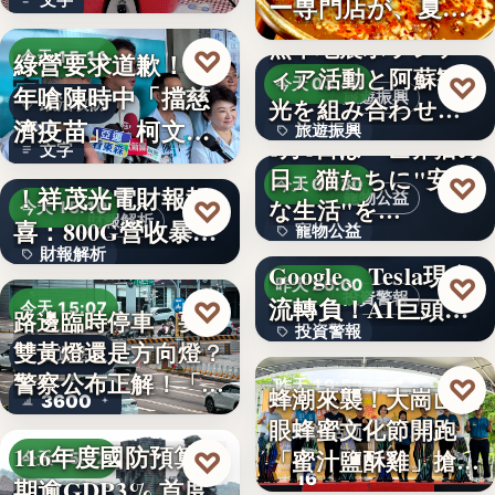
ー専門店が、夏限
就乾淨…
定「無限…
熊本地震ボランテ
♡
綠營要求道歉！當
今天 15:11
ィア活動と阿蘇観
♡
今天 03:48
年嗆陳時中「擋慈
旅遊振興
光を組み合わせた
政治攻防
濟疫苗」 柯文哲
旅遊振興
「ボラン…
8月8日は「世界猫の
文字
再大罵：…
AI光通訊需求爆發
日」猫たちに"安全
2
♡
今天 03:30
！祥茂光電財報報
寵物公益
な生活"を…
♡
今天 15:10
財報解析
喜：800G營收暴增
寵物公益
下班國際線》
財報解析
逾…
Google、Tesla現金
8%
♡
昨天 20:00
投資警報
文字
流轉負！AI巨頭…
♡
今天 15:07
路邊臨時停車，要打
投資警報
雙黃燈還是方向燈？
交通法規
警察公布正解！「違
文字
♡
昨天 19:59
蜂潮來襲！大崗山龍
3600
規…
眼蜂蜜文化節開跑
農業活動
116年度國防預算預
「蜜汁鹽酥雞」搶先
♡
今天 15:02
16
期逾GDP3% 首度
爆…