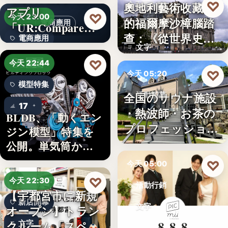
♡
奧地利藝術收藏家
今天 06:00
アプリ
5
♡
今天 23:00
的福爾摩沙樟腦踏
電商應用
「UR:Compare
樟腦史
查：《從世界史看
電商應用
＆…
文字
德意志帝…
文字
♡
今天 22:44
♡
今天 05:20
模型特集
全国のサウナ施設
活動招募
17
・熱波師・お茶の
BLDB、「動くエン
文字
プロフェッショナ
ジン模型」特集を
ル募集！…
公開。単気筒から
V8…
♡
今天 05:00
♡
今天 22:30
活動行銷
【宇都宮市に新規
新店開幕
文字
オープン】トラン
クルーム「スペラ
文字