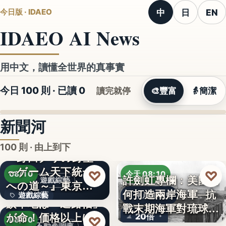
中
日
EN
今日版 · IDAEO
IDAEO AI News
用中文，讀懂全世界的真事實
今日 100 則 · 已讀
0
讀完就停
🎨
豐富
👵
簡潔
新聞河
100 則 · 由上到下
『野田クリの野望
～ゲーム天下統一
♡
♡
08/10
今天 08:10
許劍虹專欄：美國如
遊戲綜藝
への道～』東京ゲ
何打造兩岸海軍─抗
遊戲綜藝
兩岸海軍史
ームショ…
旗竿地は「通路幅」
戰末期海軍對琉球的
が命！価格以上に
2
20倍
♡
覬…
08/10