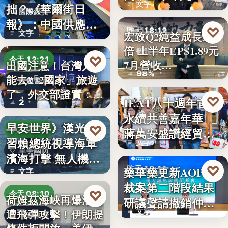
文字
拙？《華爾街日
國際經貿
報》：中國供應沒
♡
昨天 18:12
文字
宏致Q2純益成長近1
斷鏈，反而…
倍 上半年EPS1.89元
個股財報
♡
今天 12:21
7月營收…
出國注意！台灣人不
98%
能去「2國家」旅遊
旅遊警示
了，外交部證實：拒
♡
IEAT八十週年首辦
昨天 18:12
2
絕…
永續共善嘉年華
永續共善
早安世界》漢光演
♡
今天 08:37
蔣萬安盛讚經貿公
習賴總統視導海軍
文字
益打…
軍事國防
濱海打擊 無人機秀
♡
藥華藥更新AOP仲
昨天 18:11
攻擊力
文字
裁案第二階段結果
財經
♡
今天 08:10
荷姆茲海峽再爆油輪
研議聲請撤銷仲裁
遭飛彈攻擊！伊朗提
文字
判斷
地緣政治