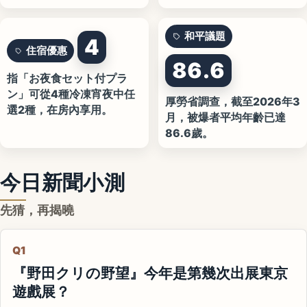
和平議題
4
住宿優惠
86.6
指「お夜食セット付プラ
ン」可從4種冷凍宵夜中任
厚勞省調查，截至2026年3
選2種，在房內享用。
月，被爆者平均年齡已達
86.6歲。
今日新聞小測
先猜，再揭曉
Q1
『野田クリの野望』今年是第幾次出展東京
遊戲展？