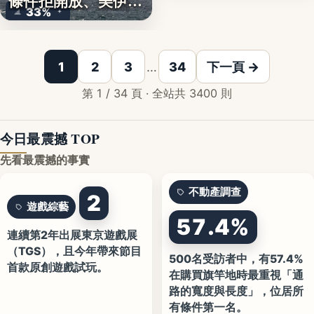
條件拒開放、美伊談
33%
判…
1
2
3
…
34
下一頁 →
第 1 / 34 頁 · 全站共 3400 則
今日最震撼 TOP
先看最震撼的事實
不動產調查
2
遊戲綜藝
57.4%
連續第2年出展東京遊戲展
（TGS），且今年帶來節目
500名受訪者中，有57.4%
首款原創遊戲試玩。
在購買旗竿地時最重視「通
路的寬度與長度」，位居所
有條件第一名。