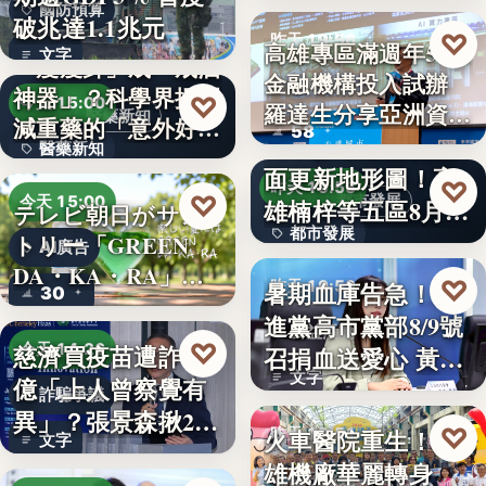
國防預算
破兆達1.1兆元
♡
昨天 19:56
高雄專區滿週年58家
文字
「瘦瘦針」成「戒酒
金融機構投入試辦
金融政策
神器」？科學界揭開
♡
今天 15:00
羅達生分享亞洲資
醫藥新知
減重藥的「意外好
58
二十多年來首次全
產…
醫藥新知
處」…
面更新地形圖！高
♡
昨天 19:55
24
♡
都市發展
今天 15:00
雄楠梓等五區8月20
テレビ朝日がサン
都市發展
日上…
トリー「GREEN
AI廣告
DA・KA・RA」
文字
♡
暑期血庫告急！民
昨天 19:53
30
と…
進黨高市黨部8/9號
公益活動
♡
慈濟買疫苗遭詐10
今天 14:26
召捐血送愛心 黃
文字
億「上人曾察覺有
捷、…
詐騙爭議
異」？張景森揪2疑
♡
火車醫院重生！高
昨天 19:51
文字
點轟…
雄機廠華麗轉身
親子旅遊