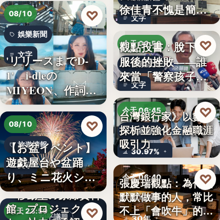
徐佳青不愧是簡舒
♡
08/10
文字
培的師父
娛樂新聞
♡
觀點投書：脫下制
今天 06:50
文字
'リリースまでD-
服後的挫敗——誰
警察家庭
1' i-dleの
來當「警察孩子」
文字
MIYEON、作詞
的保母？
に…
♡
今天 06:45
台灣銀行家》以數字
♡
08/10
探析並強化金融職涯
金融職涯
吸引力
【お盆イベント】
旅遊情報
30.97%
遊戯屋台や盆踊
文字
り、ミニ花火ショ
♡
今天 06:40
張慶瑞觀點：為什麼
ーなど～夏…
「移動型の原爆資料
默默做事的人，常比
職場觀察
館」プロジェク
不上「會吹牛」的人
♡
今天 23:59
和平議題
30年