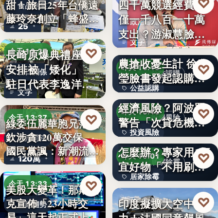
♡
四千萬競選經費，
昨天 19:17
甜！旅日25年台僑遠
食品創業
藤玲奈創立「蜂盛
僅一千八百一十萬
政治金流
25
貴…
支出？游淑慧臉書
文字
追問鄭：…
颱風來襲 五峰鄉果
♡
長崎原爆典禮座位
今天 13:37
農搶收憂生計 徐欣
安排被「矮化」
♡
昨天 19:15
台日關係
公益認購
瑩臉書發起認購水
駐日代表李逸洋缺
公益認購
梨行…
AI投資恐成下一個
文字
席抗議：…
經濟風險？阿波羅
文字
♡
昨天 19:10
♡
今天 13:37
投資風險
警告「次貸危機
綠委伍麗華胞兄范織
投資風險
式」逆轉…
牆壁反覆潮濕發霉
欽涉貪120萬交保
政治司法
國民黨諷：新潮流
怎麼辦？專家用1便
文字
♡
昨天 19:01
120萬
下…
居家除霉
宜好物「不用刷清
居家除霉
除陳年…
♡
今天 13:33
美股大變革！那斯達
文字
♡
印度擬擴大空中戰
昨天 18:45
克宣佈「23小時交
財經趨勢
易」這天起正式上