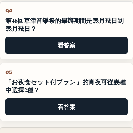
Q4
第46回草津音樂祭的舉辦期間是幾月幾日到
幾月幾日？
看答案
Q5
「お夜食セット付プラン」的宵夜可從幾種
中選擇2種？
看答案