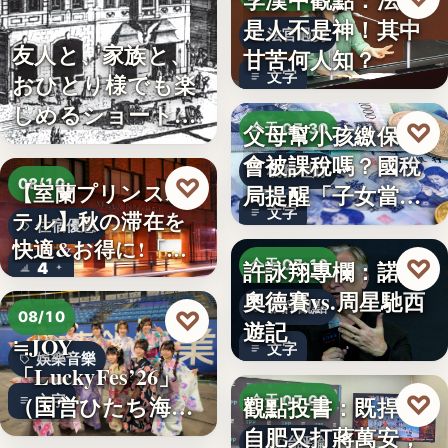
是人不是神！其中
法官過勞
友人と、家族と、
甘苦何人知？
文字
おひとり様でも楽
しめるショート・
♡
父母幫小孩繳保費
今天 07:30
コンサー…
會被課稅嗎？國稅
稅務理財
♡
08/10
【室蘭プリンスホ
局提醒「子女當要
文字
テル】秋の滞在を
保人」恐…
住宿優惠
快適&お得に!「じ
♡
許詠翔專欄：諾蘭
今天 07:10
4
ゃらん…
奧德賽vs.周星馳西
影評觀點
♡
08/10
遊記
≒JOY
文字
娛樂音樂
「LuckyFes’26」
♡
（国営ひたち海浜
觀點投書：既捍衛
文字
今天 07:00
公園…
自肥又打蔣萬安，
政治評論