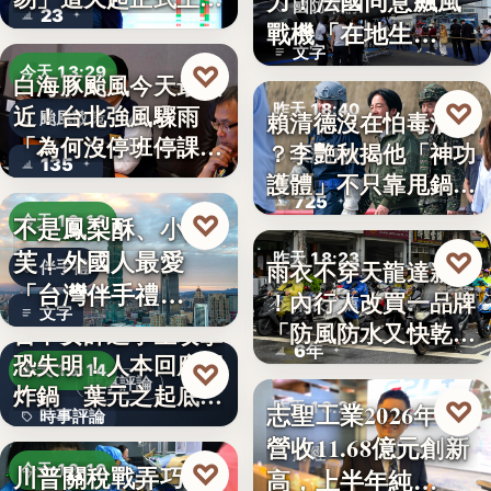
力！法國同意飆風
國防軍購
23
路，…
戰機「在地生
文字
產」，機隊規…
♡
今天 13:29
白海豚颱風今天最接
♡
昨天 18:40
近！台北強風驟雨
賴清德沒在怕毒油案
颱風政策
「為何沒停班停課」
？李艷秋揭他「神功
政治評論
135
？蔣…
護體」不只靠甩鍋盧
725
秀…
♡
不是鳳梨酥、小泡
今天 13:16
芙！外國人最愛
♡
昨天 18:23
雨衣不穿天龍達新牌
伴手禮
「台灣伴手禮
！內行人改買一品牌
雨衣推薦
文字
TOP5」冠軍…
「防風防水又快乾、
台中女師遭學生攻擊
6年
穿…
恐失明！人本回應網
♡
今天 13:14
時事評論
炸鍋 葉元之起底
♡
志聖工業2026年7月
昨天 18:21
時事評論
「…
營收11.68億元創新
財經
18萬
♡
川普關稅戰弄巧成
今天 13:10
高，上半年純…