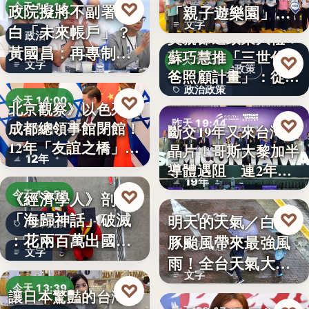
♡
政院擬將不副署藍
今天 14:14
「親子遊樂園」
文字
白「未來帳戶」？
開幕首日…
父親節送政策大禮！
政治
黃國昌：再專制也
蘇巧慧推「三世代爸
♡
昨天 19:49
文字
不該拿孩…
政治政策
爸照顧計畫」：從準
政治政策
爸…
♡
今天 14:00
北京觀察》以色列駐
50%
♡
昨天 19:44
成都總領事館閉館！
斷交19年又來台灣找
國際外交
12年「友誼之橋」
晶片！哥斯大黎加半
半導體
12年
為…
導體遇阻 連2年
19年
參…
♡
《經濟學人》剖析
今天 13:57
「海歸神話」破滅
♡
明天的天氣／白海
昨天 19:38
海歸就業
：花兩百萬出國留
豚颱風帶來最強風
颱風動態
文字
學，回國…
雨！全台天氣大轉
文字
變「豪雨…
♡
今天 13:39
讓日本驚豔的台灣甘