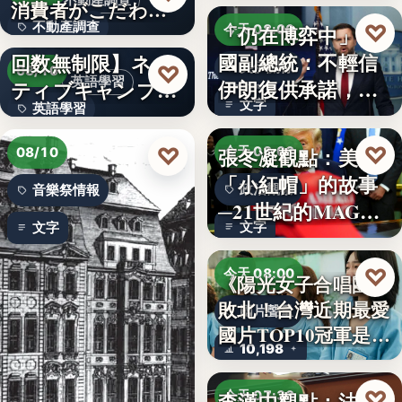
不動產調查
消費者がこだわる
不動產調查
♡
「仍在博弈中」 美
絶対条…
【英会話レッスン
今天 08:00
國副總統：不輕信
回数無制限】ネイ
57.4%
美伊關係
♡
08/10
英語學習
伊朗復供承諾，外
ティブキャンプ、
文字
英語學習
交、經…
レッスン…
文字
♡
♡
張冬凝觀點：美國
今天 08:00
08/10
「小紅帽」的故事
政治觀察
音樂祭情報
─21世紀的MAGA
文字
文字
有沒…
♡
今天 08:00
《陽光女子合唱團》
敗北！台灣近期最愛
國片聲量
國片TOP10冠軍是…
10,198
♡
李漢中觀點：法官
今天 07:30