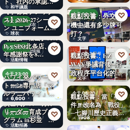
ト、社内の承認を
？
和平議題
経て始動
【宇都宮ブレック
♡
觀點投書：外交危
今天 06:30
ス】2026-27シーズ
86.6
♡
今天 23:54
機中還有多少牌可
球衣
ン ユニフォーム…
國際政治
打？
球衣
【愛媛・松山】SPA
文字
P・SPO北条店、2周
35%
♡
今天 23:03
活動情報
年感謝祭を8…
♡
觀點投書：EZ
今天 06:25
活動情報
WAY爭議背後─行
法治治理
政程序平台化的法
9
♡
今天 23:00
ハワイ発パワース
文字
治缺口
トーン専門店「マ
飾品新品
ルラニハワイ」よ
♡
今天 06:20
觀點投書：當「事
6,600
り、海を…
次世代グローカル
件」改名為「戰役」
歷史正義
リーダー育成プロ
─七腳川歷史正義不
♡
今天 23:00
活動招募
1908
グラム in杉並 募
能停…
活動招募
集中…
【海外向け】EC