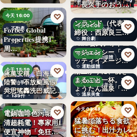
「…
「長久手のおう
文字
ち」が愛知…
株式会社青山メイ
♡
今天 16:00
ンランド（代表取
♡
今天 04:00
Forbes Global
不動產
舞台劇
締役：西原良三）
Properties提携1
舞台劇
特別協賛…
文字
MLB公式フォトエ
周…
ージェンシー「ゲ
文字
♡
今天 04:00
運動媒體
ッティイメージ
運動媒體
ズ」五十…
♡
湯上がりに、桃を
今天 15:59
蔣萬安稱「白海豚沒
まるごと一杯。ひ
2,430
陸警」不放颱風假
♡
今天 03:50
政治爭議
溫泉美食
ょうたん温泉「飲
吳思瑤轟洗巴威記憶
溫泉美食
135件
泉堂」、…
：…
14年
♡
今天 03:48
♡
電鍋咖啡色污垢不
今天 15:30
猛暑で落ちる食欲
清超耗電！專家用1
餐飲新品
省電清潔
に挑む！出汁カレ
便宜神物「免狂刷
文字
文字