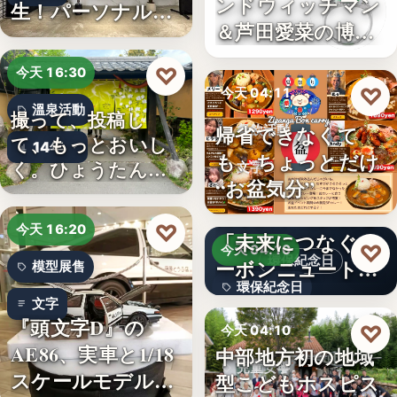
ンドウィッチマン
生！パーソナルジ
＆芦田愛菜の博士
ム「…
ちゃん」…
♡
今天 16:30
♡
今天 04:11
溫泉活動
撮って、投稿し
帰省できなくて
餐飲活動
て、もっとおいし
14年
も、ちょっとだけ
く。ひょうたん温
文字
“お盆気分”
泉、お盆の…
日本JC、9月3日を
♡
今天 16:20
「未来につなぐカ
♡
今天 04:10
環保紀念日
ーボンニュートラ
模型展售
環保紀念日
ルの…
文字
『頭文字D』の
文字
♡
今天 04:10
AE86、実車と1/18
中部地方初の地域
兒童安寧
スケールモデルが
型こどもホスピス