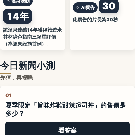
溫泉活動
30
AI廣告
14年
此廣告的片長為30秒
該溫泉連續14年獲得旅遊米
其林綠色指南三顆星評價
（為溫泉設施首例）。
今日新聞小測
先猜，再揭曉
Q1
夏季限定「旨味炸雞甜辣起司丼」的售價是
多少？
看答案