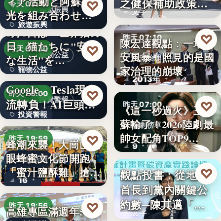
ィア活動と阿蘇観
之健保補助政策的
♡
今天 03:48
旅遊振興
文字
光を組み合わせた
解構、重…
旅遊振興
「ボラン…
8月8日は「世界猫の
♡
昨天 07:10
陳宏達觀點：一場食
日」猫たちに"安全
2
♡
今天 03:30
安風暴，照見的是國
寵物公益
な生活"を…
食安治理
家治理的崩壞
寵物公益
下班國際線》
2013年
Google、Tesla現金
8%
♡
昨天 20:00
投資警報
流轉負！AI巨頭…
♡
昨天 07:00
《這一秒過火》王籽
投資警報
蘇輸了！2026陸劇最
影劇榜單
文字
帥女配角TOP9…
♡
昨天 19:59
蜂潮來襲！大崗山龍
9
眼蜂蜜文化節開跑
農業活動
「蜜汁鹽酥雞」搶先
♡
觀點投書：從地方
昨天 07:00
16
爆…
首長到黨內關鍵公
政治分析
約數─陳其邁「被
♡
昨天 19:56
高雄專區滿週年58家
文字
組閣」背…