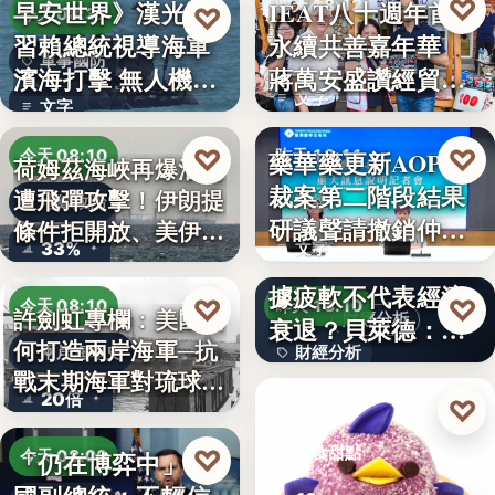
♡
早安世界》漢光演
IEAT八十週年首辦
昨天 18:12
♡
今天 08:37
習賴總統視導海軍
永續共善嘉年華
永續共善
軍事國防
濱海打擊 無人機秀
蔣萬安盛讚經貿公
文字
攻擊力
益打…
文字
♡
♡
藥華藥更新AOP仲
今天 08:10
昨天 18:11
荷姆茲海峽再爆油輪
裁案第二階段結果
遭飛彈攻擊！伊朗提
地緣政治
財經
研議聲請撤銷仲裁
條件拒開放、美伊談
33%
文字
判斷
判…
美國7月非農就業數
據疲軟不代表經濟
♡
♡
今天 08:10
昨天 18:10
許劍虹專欄：美國如
財經分析
衰退？貝萊德：AI
何打造兩岸海軍─抗
兩岸海軍史
財經分析
正讓…
戰末期海軍對琉球的
20倍
文字
♡
覬…
昨天 17:00
♡
美食甜點
「仍在博弈中」 美
今天 08:00