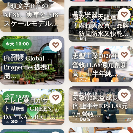
秀…
『頭文字D』の
AE86、実車と1/18
♡
昨天 18:23
雨衣不穿天龍達新牌
スケールモデルが
！內行人改買一品牌
雨衣推薦
「…
「防風防水又快乾、
6年
穿…
♡
今天 16:00
♡
志聖工業2026年7月
昨天 18:21
Forbes Global
不動產
營收11.68億元創新
Properties提携1
財經
文字
高，上半年純…
周…
文字
♡
昨天 18:12
♡
宏致Q2純益成長近1
今天 15:00
テレビ朝日がサン
倍 上半年EPS1.89元
個股財報
トリー「GREEN
AI廣告
7月營收…
DA・KA・RA」
98%
30
と…