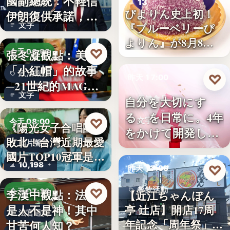
國副總統：不輕信
13
美伊關係
ぴよりん史上初！
伊朗復供承諾，外
文字
『ブルーベリーぴ
交、經…
よりん』が8月8日
♡
張冬凝觀點：美國
今天 08:00
「ブル…
「小紅帽」的故事
政治觀察
♡
昨天 17:00
─21世紀的MAGA
文字
有沒…
自分を大切にす
保健食品
る、を日常に。4年
♡
文字
今天 08:00
《陽光女子合唱團》
をかけて開発した
敗北！台灣近期最愛
國片聲量
女性のた…
國片TOP10冠軍是…
10,198
♡
昨天 17:00
♡
餐飲活動
李漢中觀點：法官
今天 07:30
【近江ちゃんぽん
是人不是神！其中
亭 辻店】開店17周
17
法官過勞
年記念「周年祭」開
甘苦何人知？