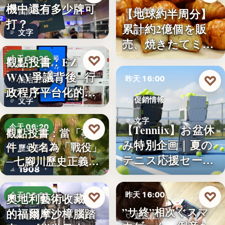
機中還有多少牌可
【地球約半周分】
美食快報
國際政治
打？
累計約2億個を販
文字
文字
売、焼きたてミニ
クロワッ…
♡
觀點投書：EZ
今天 06:25
WAY爭議背後─行
♡
昨天 16:00
法治治理
政程序平台化的法
促銷情報
文字
治缺口
文字
♡
【Tenniix】お盆休
今天 06:20
觀點投書：當「事
み特別企画｜夏の
件」改名為「戰役」
歷史正義
テニス応援セー
─七腳川歷史正義不
1908
ル…
能停…
♡
♡
昨天 16:00
奧地利藝術收藏家
今天 06:00
”サ終”相次ぐスマ
的福爾摩沙樟腦踏
遊戲產業
樟腦史