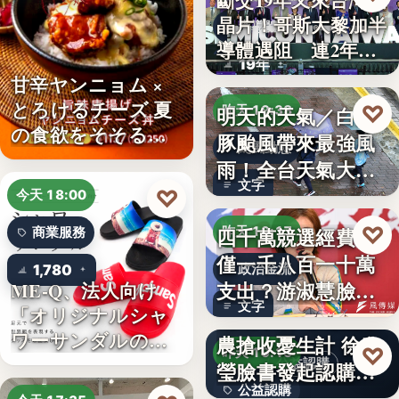
斷交19年又來台灣找
晶片！哥斯大黎加半
半導體
導體遇阻 連2年
19年
參…
甘辛ヤンニョム ×
とろけるチーズ 夏
♡
明天的天氣／白海
昨天 19:38
の食欲をそそる
豚颱風帶來最強風
颱風動態
“旨…
雨！全台天氣大轉
文字
變「豪雨…
♡
今天 18:00
♡
四千萬競選經費，
昨天 19:17
商業服務
僅一千八百一十萬
1,780
政治金流
支出？游淑慧臉書
ME-Q、法人向け
文字
「オリジナルシャ
追問鄭：…
颱風來襲 五峰鄉果
ワーサンダルの
農搶收憂生計 徐欣
♡
昨天 19:15
OEM制…
公益認購
瑩臉書發起認購水
公益認購
梨行…