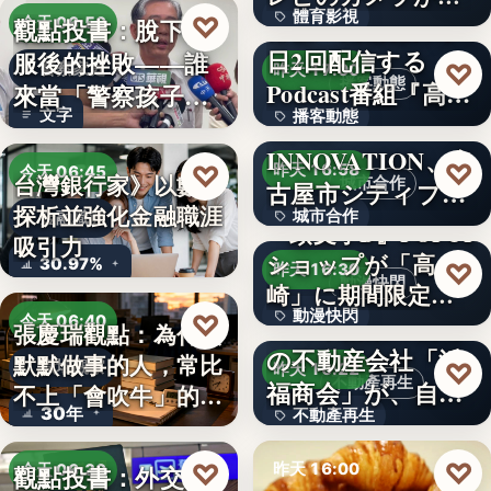
體育影視
♡
い続け…
俳優・高橋健介が1
觀點投書：脫下制
今天 06:50
日2回配信する
服後的挫敗——誰
99
♡
警察家庭
昨天 17:00
播客動態
Podcast番組『高
來當「警察孩子」
文字
播客動態
橋…
NEXT
的保母？
INNOVATION、名
文字
♡
♡
昨天 16:58
今天 06:45
台灣銀行家》以數字
城市合作
古屋市シティプロ
探析並強化金融職涯
城市合作
金融職涯
モーシ…
『頭文字D』POPUP
吸引力
ショップが「高
文字
30.97%
♡
昨天 16:30
動漫快閃
崎」に期間限定で
動漫快閃
♡
登場…
1970年創業の長崎
今天 06:40
張慶瑞觀點：為什麼
の不動産会社「浜
默默做事的人，常比
366
♡
職場觀察
昨天 16:22
不動產再生
福商会」が、自ら
不上「會吹牛」的人
30年
不動產再生
再生…
？
文字
♡
♡
昨天 16:00
觀點投書：外交危
今天 06:30