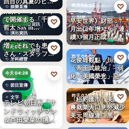
回目の真夏のヒロ
文字
♡
昨天 08:11
娛樂直播
イ…
東京オペラシティ
で開催する「千野
財經
11
早安世界》財部：7
♡
今天 05:00
演出資訊
哲太 Sax in…
月出口年增32.9% 連
32.9%
演出資訊
續33個月正成…
求人難、コスト
増。それでも患者
3
♡
今天 04:38
牙科經營
さん・スタッフ・
♡
昨天 08:00
花俊雄觀點：川普
牙科經營
院長を豊か…
「帝王式統治」─弱
美國政治
3,700万円
♡
今天 04:28
化「美國榮光」惡化
225
「民…
節目宣傳
♡
昨天 07:57
文字
〈紐約匯市〉美國非
テレビ朝日系「サ
農就業人口意外減少
財經匯市
ンドウィッチマン
美元周線連二黑
＆芦田愛菜の博士
2.3萬人
ちゃん」…