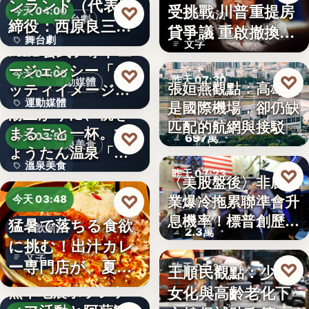
ンランド（代表取
受挑戰 川普重提房
♡
今天 04:00
財經政治
舞台劇
締役：西原良三）
貸爭議 重啟撤換庫
舞台劇
特別協賛…
文字
MLB公式フォトエ
克程…
ージェンシー「ゲ
文字
♡
今天 04:00
♡
昨天 07:30
運動媒體
張姮燕觀點：高雄已
ッティイメージ
運動媒體
是國際機場，卻仍缺
ズ」五十…
航空政策
湯上がりに、桃を
匹配的航網與接駁
まるごと一杯。ひ
2,430
♡
今天 03:50
697萬
溫泉美食
ょうたん温泉「飲
溫泉美食
泉堂」、…
♡
昨天 07:23
〈美股盤後〉非農就
14年
業爆冷拖累聯準會升
♡
今天 03:48
美股財經
息機率！標普創歷史
猛暑で落ちる食欲
餐飲新品
2.3萬
新…
に挑む！出汁カレ
文字
ー専門店が、夏限
♡
王順民觀點：少子
昨天 07:20
定「無限…
熊本地震ボランテ
女化與高齡老化下
社會政策