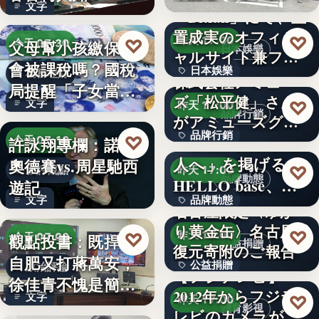
文字
催…
「Bitfan」にて、玉
置成実のオフィシ
♡
昨天 17:00
♡
父母幫小孩繳保費
今天 07:30
日本娛樂
ャルサイト兼フ
會被課稅嗎？國稅
日本娛樂
ァ…
稅務理財
株式会社アミュー
局提醒「子女當要
ズ「松平健」さん
730円
文字
♡
昨天 17:00
保人」恐…
品牌行銷
がアミューズグル
品牌行銷
ープ ス…
「社長に買われる
♡
許詠翔專欄：諾蘭
今天 07:10
人へ」を掲げる
奧德賽vs.周星馳西
1,200億円
♡
影評觀點
昨天 17:00
品牌動態
HELLO base、創
遊記
文字
品牌動態
業…
名古屋限定〈ゆか
り黄金缶〉名古屋城
文字
♡
♡
昨天 17:00
觀點投書：既捍衛
今天 07:00
公益捐贈
復元寄附のご報告
自肥又打蔣萬安，
公益捐贈
政治評論
【フジテレビ】
徐佳青不愧是簡舒
2012年からフジテ
4,550,085
文字
♡
昨天 17:00
培的師父
體育影視
レビのカメラが追