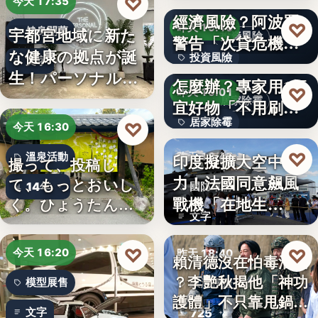
AI投資恐成下一個
♡
今天 17:35
經濟風險？阿波羅
文字
♡
昨天 19:10
宇都宮地域に新た
健身開幕
投資風險
警告「次貸危機
な健康の拠点が誕
投資風險
式」逆轉…
牆壁反覆潮濕發霉
文字
生！パーソナルジ
怎麼辦？專家用1便
文字
♡
昨天 19:01
ム「…
居家除霉
宜好物「不用刷清
居家除霉
除陳年…
♡
今天 16:30
文字
♡
印度擬擴大空中戰
溫泉活動
昨天 18:45
撮って、投稿し
力！法國同意飆風
て、もっとおいし
14年
國防軍購
戰機「在地生
く。ひょうたん温
文字
泉、お盆の…
產」，機隊規…
♡
♡
今天 16:20
昨天 18:40
賴清德沒在怕毒油案
？李艷秋揭他「神功
模型展售
政治評論
護體」不只靠甩鍋盧
文字
725