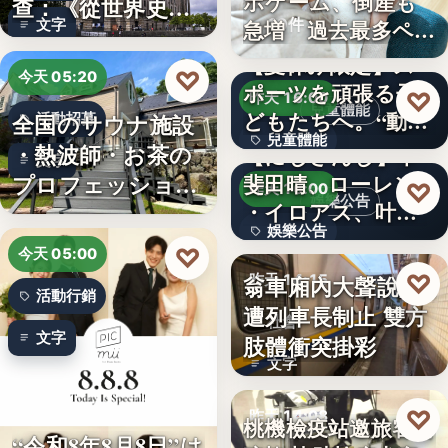
ホゲーム、倒産も
查：《從世界史看
10件
急増 過去最多ペー
文字
德意志帝…
スで…
【夏休み限定】ス
♡
今天 05:20
ポーツを頑張る子
♡
昨天 16:00
兒童體能
どもたちへ。“動け
全国のサウナ施設
活動招募
兒童體能
る身体…
・熱波師・お茶の
【にじさんじ】甲
文字
プロフェッショナ
斐田晴、ローレン
0円
♡
昨天 16:00
娛樂公告
・イロアス、叶ワ
ル募集！…
娛樂公告
ンマンラ…
♡
今天 05:00
30
♡
翁車廂內大聲說話
昨天 14:15
活動行銷
遭列車長制止 雙方
社會
文字
肢體衝突掛彩
文字
♡
昨天 14:08
桃機檢疫站邀旅客當
“令和8年8月8日”は