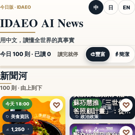
中
日
EN
今日版 · IDAEO
IDAEO AI News
用中文，讀懂全世界的真事實
今日 100 則 · 已讀
0
讀完就停
🎨
豐富
👵
簡潔
新聞河
100 則 · 由上到下
蘇巧慧推「三世代爸
♡
♡
今天 18:00
昨天 19:49
政治政策
爸照顧計畫」：從準
美食資訊
政治政策
爸…
1,250
50%
♡
昨天 19:44