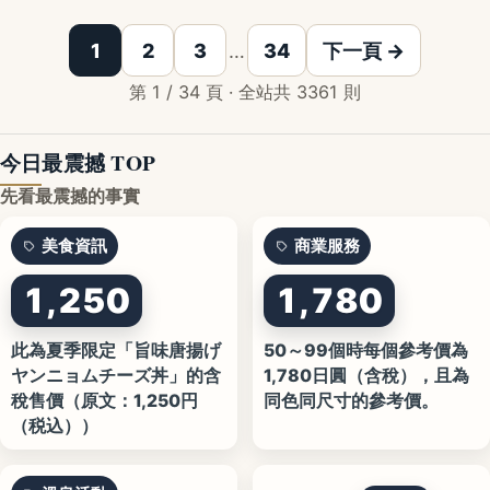
1
2
3
…
34
下一頁 →
第 1 / 34 頁 · 全站共 3361 則
今日最震撼 TOP
先看最震撼的事實
美食資訊
商業服務
1,250
1,780
此為夏季限定「旨味唐揚げ
50～99個時每個參考價為
ヤンニョムチーズ丼」的含
1,780日圓（含稅），且為
稅售價（原文：1,250円
同色同尺寸的參考價。
（税込））