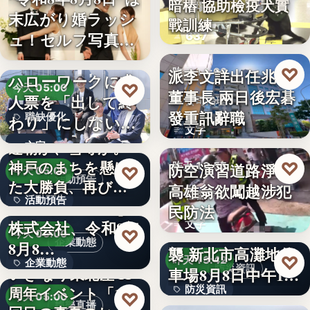
暗樁 協助檢疫犬實
機場
末広がり婚ラッシ
戰訓練
ュ！セルフ写真館
637
「…
♡
派李文詳出任兆基
昨天 14:00
ハローワークに求
♡
今天 05:00
董事長 兩日後宏碁
人票を「出して終
公司治理
發重訊辭職
職缺優化
わり」にしない。
文字
求人票・…
連覇か、雪辱か。
文字
神戸のまちを懸け
♡
防空演習道路淨空
昨天 13:55
♡
今天 05:00
活動預告
た大勝負、再び！
高雄翁欲闖越涉犯
社會警政
活動預告
…
Internnect Group
民防法
株式会社、令和8年
文字
300人
因應白海豚颱風來
♡
今天 05:00
企業動態
8月8…
襲 新北市高灘地停
♡
昨天 13:42
企業動態
防災資訊
いぎなり東北産 11
車場8月8日中午12
周年イベント「11
防災資訊
時…
文字
♡
今天 05:00
娛樂直播