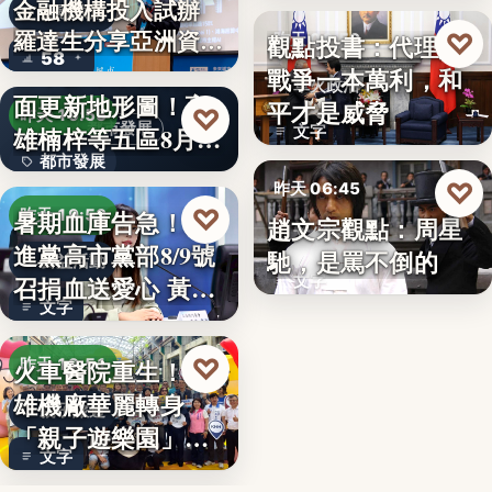
金融機構投入試辦
金融政策
羅達生分享亞洲資
♡
觀點投書：代理人
昨天 06:50
58
二十多年來首次全
產…
戰爭一本萬利，和
軍火政治
面更新地形圖！高
平才是威脅
♡
昨天 19:55
都市發展
雄楠梓等五區8月20
文字
都市發展
日上…
♡
昨天 06:45
文字
♡
暑期血庫告急！民
昨天 19:53
趙文宗觀點：周星
文化評論
進黨高市黨部8/9號
馳，是罵不倒的
公益活動
召捐血送愛心 黃
文字
文字
捷、…
♡
火車醫院重生！高
昨天 19:51
雄機廠華麗轉身
親子旅遊
「親子遊樂園」
文字
開幕首日…
父親節送政策大禮！