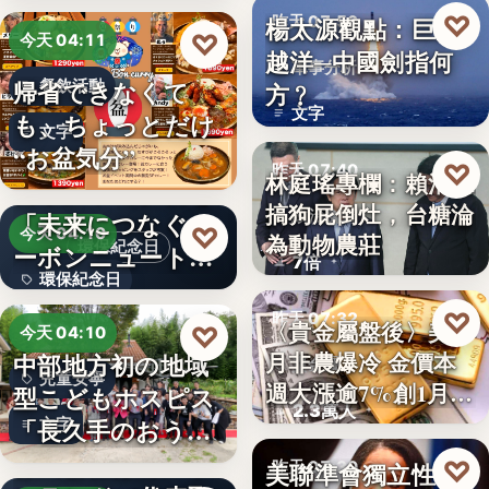
♡
楊太源觀點：巨浪
昨天 07:50
♡
今天 04:11
越洋─中國劍指何
軍事分析
帰省できなくて
餐飲活動
方﹖
文字
も、ちょっとだけ
文字
“お盆気分”
♡
昨天 07:40
林庭瑤專欄：賴清德
日本JC、9月3日を
搞狗屁倒灶，台糖淪
「未来につなぐカ
政治食安
♡
今天 04:10
為動物農莊
環保紀念日
ーボンニュートラ
7倍
環保紀念日
ルの…
♡
昨天 07:32
文字
〈貴金屬盤後〉美7
♡
今天 04:10
月非農爆冷 金價本
中部地方初の地域
貴金屬
兒童安寧
週大漲逾7%創1月
型こどもホスピス
2.3萬人
來…
「長久手のおう
文字
ち」が愛知…
株式会社青山メイ
♡
美聯準會獨立性再
昨天 07:30