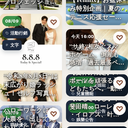
プロフェッショナ
み特別企画｜夏の
ル募集！…
テニス応援セー
♡
08/09
ル…
活動行銷
♡
今天 16:00
”サ終”相次ぐスマ
文字
遊戲產業
ホゲーム、倒産も
10件
急増 過去最多ペー
スで…
【夏休み限定】ス
“令和8年8月8日”は
ポーツを頑張る子
♡
今天 16:00
末広がり婚ラッシ
兒童體能
どもたちへ。“動け
ュ！セルフ写真館
兒童體能
る身体…
【にじさんじ】甲
「…
斐田晴、ローレン
0円
♡
今天 16:00
ハローワークに求
娛樂公告
♡
・イロアス、叶ワ
08/09
人票を「出して終
娛樂公告
ンマンラ…
因應白海豚颱風來
職缺優化
わり」にしない。