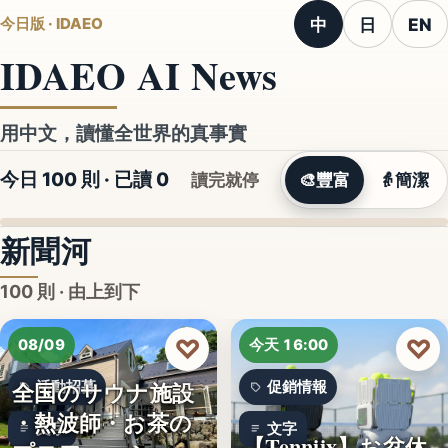
中
日
EN
今日版 · IDAEO
IDAEO AI News
用中文，讀懂全世界的真事實
今日 100 則 · 已讀
0
讀完就停
🎨
豐富
👵
簡潔
新聞河
100 則 · 由上到下
♡
♡
08/09
今天 16:00
全国のサウナ施設
活動招募
促銷情報
・熱波師・お茶の
文字
文字
【Tenniix】お盆休