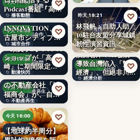
99
♡
今天 17:00
播客動態
Podcast番組『高
♡
播客動態
昨天 19:21
橋…
NEXT
林飛帆：自助人助
INNOVATION、名
文字
國際合作
♡
今天 16:58
10駐台友盟分享城鎮
城市合作
古屋市シティプロ
10
韌性演習資訊
城市合作
モーシ…
『頭文字D』POPUP
澳洲智庫：AI發展
ショップが「高
文字
♡
今天 16:30
導致台灣陷入「雙速
動漫快閃
♡
崎」に期間限定で
昨天 18:54
經濟分析
經濟」、但絕非川普
動漫快閃
登場…
1970年創業の長崎
經濟分析
所…
の不動産会社「浜
366
♡
今天 16:22
40%
不動產再生
福商会」が、自ら
不動產再生
再生…
文字
♡
今天 16:00
【地球約半周分】
美食快報