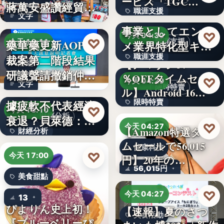
ービス「TGC…
蔣萬安盛讚經貿公
職涯支援
W TOKYO、新規
文字
益打…
事業としてエンタ
330,000
♡
今天 04:30
♡
藥華藥更新AOP仲
職涯支援
今天 18:11
メ業界特化型キャ
裁案第二階段結果
職涯支援
リア…
【アマゾン37
財經
研議聲請撤銷仲裁
％OFFタイムセー
文字
♡
今天 04:29
文字
判斷
美國7月非農就業數
限時特賣
ル】Android 16…
據疲軟不代表經濟
限時特賣
♡
今天 18:10
財經分析
衰退？貝萊德：AI
15,800円
♡
今天 04:27
【Amazon特選タイ
財經分析
正讓…
ムセールで56,015
健康科技
文字
♡
今天 17:00
円】20年の…
56,015円
美食甜點
♡
今天 04:27
13
ぴよりん史上初！
【速報】夏のさつ
美食活動
『ブルーベリーぴ