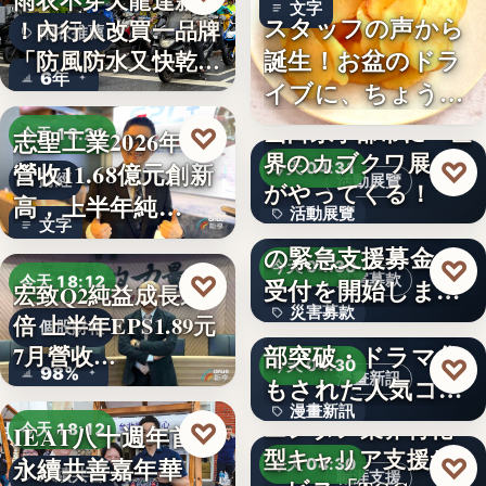
雨衣不穿天龍達新牌
文字
スタッフの声から
！內行人改買一品牌
雨衣推薦
誕生！お盆のドラ
「防風防水又快乾、
6年
イブに、ちょうど
穿…
いい。「…
山口県宇部市に『世
♡
志聖工業2026年7月
今天 18:21
界のカブクワ展』
♡
營收11.68億元創新
今天 04:31
財經
活動展覽
がやってくる！
高，上半年純…
活動展覽
令和8年熊本地震へ
文字
の緊急支援募金の
60
♡
今天 04:30
♡
災害募款
今天 18:12
受付を開始しまし
宏致Q2純益成長近1
災害募款
た
シリーズ累計40万
倍 上半年EPS1.89元
個股財報
部突破・ドラマ化
7月營收…
文字
♡
今天 04:30
98%
漫畫新訊
もされた人気コミ
漫畫新訊
ック！…
エンタメ業界特化
♡
IEAT八十週年首辦
今天 18:12
型キャリア支援サ
文字
♡
永續共善嘉年華
今天 04:30
永續共善
職涯支援