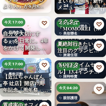
まいも博2026「新作
よりん』が8月8日
24
メニューコンテス
「ブル…
ト…
韓国発の人気キャ
ラクター
♡
今天 17:00
♡
今天 04:24
美妝聯名
「MOMOREI（モ
自分を大切にす
保健食品
美妝聯名
モレイ）」が…
【東日本版】この
る、を日常に。4年
文字
夏絶対行きたい！
文字
♡
今天 04:23
をかけて開発した
旅遊住宿
注目のグランピン
女性のた…
旅遊住宿
グ施設…
【アマゾン30
％OFFタイムセー
♡
今天 17:00
10
♡
今天 04:22
限時特賣
ル】13.4インチ大
餐飲活動
【近江ちゃんぽん
限時特賣
画面…
亭 辻店】開店17周
17
文字
♡
今天 04:20
年記念「周年祭」開
催…
「Bitfan」にて、玉
眼部護理
置成実のオフィシ