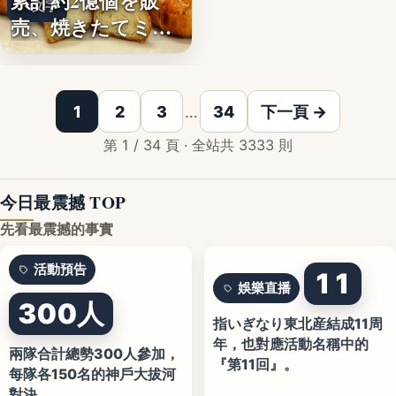
累計約2億個を販
文字
売、焼きたてミニ
クロワッ…
1
2
3
…
34
下一頁 →
第 1 / 34 頁 · 全站共 3333 則
今日最震撼 TOP
先看最震撼的事實
活動預告
11
娛樂直播
300人
指いぎなり東北産結成11周
年，也對應活動名稱中的
兩隊合計總勢300人參加，
『第11回』。
每隊各150名的神戶大拔河
對決。