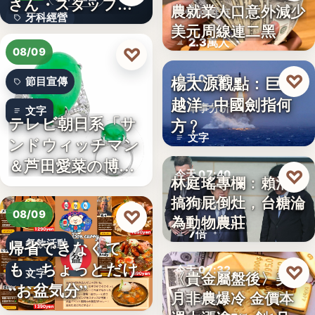
さん・スタッフ・
農就業人口意外減少
財經匯市
牙科經營
院長を豊か…
美元周線連二黑
2.3萬人
3,700万円
♡
08/09
♡
楊太源觀點：巨浪
今天 07:50
節目宣傳
越洋─中國劍指何
軍事分析
文字
テレビ朝日系「サ
方﹖
文字
ンドウィッチマン
＆芦田愛菜の博士
♡
今天 07:40
林庭瑤專欄：賴清德
ちゃん」…
搞狗屁倒灶，台糖淪
政治食安
♡
08/09
為動物農莊
7倍
帰省できなくて
餐飲活動
も、ちょっとだけ
♡
今天 07:32
文字
〈貴金屬盤後〉美7
“お盆気分”
月非農爆冷 金價本
貴金屬
日本JC、9月3日を