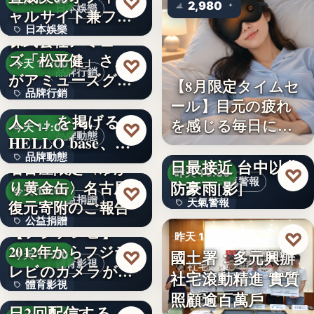
♡
今天 17:00
2,980
日本娛樂
ャルサイト兼フ
日本娛樂
ァ…
株式会社アミュー
ズ「松平健」さん
730円
♡
今天 17:00
品牌行銷
がアミューズグル
【8月限定タイムセ
品牌行銷
ープ ス…
「社長に買われる
ール】目元の疲れ
人へ」を掲げる
を感じる毎日に。3
1,200億円
♡
今天 17:00
品牌動態
HELLO base、創
段階…
颱風白海豚8日及9
品牌動態
業…
日最接近 台中以北
名古屋限定〈ゆか
♡
昨天 19:36
天氣警報
防豪雨[影]
り黄金缶〉名古屋城
文字
♡
今天 17:00
公益捐贈
天氣警報
復元寄附のご報告
公益捐贈
【フジテレビ】
文字
♡
昨天 19:26
2012年からフジテ
4,550,085
國土署：多元興辦
♡
今天 17:00
體育影視
社宅政策
レビのカメラが追
社宅滾動精進 實質
體育影視
い続け…
俳優・高橋健介が1
照顧逾百萬戶
文字
日2回配信する