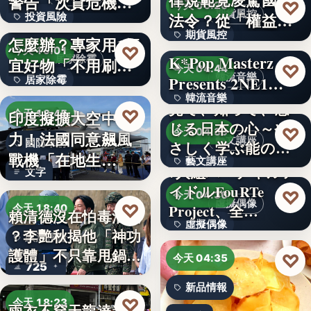
警告「次貸危機
♡
今天 06:20
期貨風控
法令？從「權益
投資風險
式」逆轉…
牆壁反覆潮濕發霉
期貨風控
數」定義看…
怎麼辦？專家用1便
文字
♡
今天 19:01
K*Pop Masterz
居家除霉
宜好物「不用刷清
文字
♡
今天 04:44
韓流音樂
Presents 2NE1…
居家除霉
除陳年…
韓流音樂
見て、知って、感
文字
♡
印度擬擴大空中戰
今天 18:45
じる日本の心～や
文字
♡
今天 04:39
力！法國同意飆風
藝文講座
國防軍購
さしく学ぶ能の世
戰機「在地生
藝文講座
界へ
7人組バーチャルア
文字
產」，機隊規…
イドルFouRTe
1,000円
♡
今天 04:36
虛擬偶像
♡
Project、全…
今天 18:40
賴清德沒在怕毒油案
虛擬偶像
？李艷秋揭他「神功
政治評論
護體」不只靠甩鍋盧
10
♡
今天 04:35
725
秀…
新品情報
♡
今天 18:23