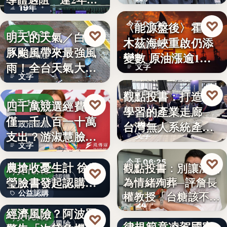
19年
參…
♡
〈能源盤後〉霍爾
今天 06:30
♡
明天的天氣／白海
今天 19:38
木茲海峽重啟仍添
能源財經
豚颱風帶來最強風
變數 原油漲逾1%
颱風動態
雨！全台天氣大轉
文字
但周…
文字
變「豪雨…
♡
觀點投書：打造會
今天 06:30
♡
四千萬競選經費，
今天 19:17
學習的產業走廊─
產業戰略
僅一千八百一十萬
台灣無人系統產業
政治金流
支出？游淑慧臉書
文字
需要的是…
文字
追問鄭：…
颱風來襲 五峰鄉果
♡
今天 06:25
農搶收憂生計 徐欣
觀點投書：別讓法治
♡
今天 19:15
公益認購
瑩臉書發起認購水
為情緒殉葬─評詹長
食安法治
公益認購
權教授「台糖該不該
梨行…
AI投資恐成下一個
24
觀點投書：公會自
通…
經濟風險？阿波羅
文字
♡
今天 19:10
律規範竟凌駕國家
投資風險