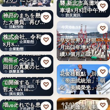
襲 新北市高灘地停
30
♡
求人票・…
今天 13:42
連覇か、雪辱か。
文字
防災資訊
車場8月8日中午12
神戸のまちを懸け
防災資訊
♡
時…
08/09
活動預告
た大勝負、再び！
文字
♡
活動預告
今天 08:11
…
Internnect Group
株式会社、令和8年
300人
財經
♡
早安世界》財部：7
08/09
企業動態
8月8…
月出口年增32.9% 連
32.9%
企業動態
いぎなり東北産 11
續33個月正成…
周年イベント「11
文字
♡
08/09
娛樂直播
回目の真夏のヒロ
♡
今天 08:00
娛樂直播
イ…
花俊雄觀點：川普
東京オペラシティ
「帝王式統治」─弱
で開催する「千野
美國政治
11
♡
08/09
化「美國榮光」惡化
演出資訊
哲太 Sax in…
225
「民…
演出資訊
求人難、コスト
増。それでも患者
♡
3
今天 07:57
♡
〈紐約匯市〉美國非
08/09
牙科經營