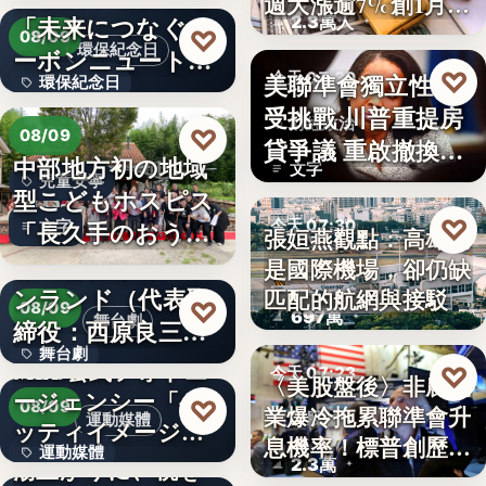
週大漲逾7%創1月
「未来につなぐカ
2.3萬人
來…
♡
08/09
環保紀念日
ーボンニュートラ
♡
美聯準會獨立性再
今天 07:30
環保紀念日
ルの…
受挑戰 川普重提房
財經政治
文字
♡
08/09
貸爭議 重啟撤換庫
中部地方初の地域
文字
克程…
兒童安寧
型こどもホスピス
♡
「長久手のおう
今天 07:30
文字
張姮燕觀點：高雄已
ち」が愛知…
株式会社青山メイ
是國際機場，卻仍缺
航空政策
ンランド（代表取
匹配的航網與接駁
♡
08/09
697萬
舞台劇
締役：西原良三）
舞台劇
特別協賛…
MLB公式フォトエ
♡
今天 07:23
〈美股盤後〉非農就
ージェンシー「ゲ
文字
♡
08/09
業爆冷拖累聯準會升
美股財經
運動媒體
ッティイメージ
息機率！標普創歷史
運動媒體
ズ」五十…
湯上がりに、桃を
2.3萬
新…