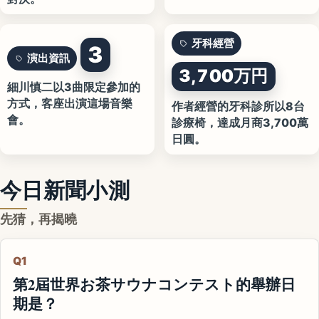
牙科經營
3
演出資訊
3,700万円
細川慎二以3曲限定參加的
方式，客座出演這場音樂
作者經營的牙科診所以8台
會。
診療椅，達成月商3,700萬
日圓。
今日新聞小測
先猜，再揭曉
Q1
第2屆世界お茶サウナコンテスト的舉辦日
期是？