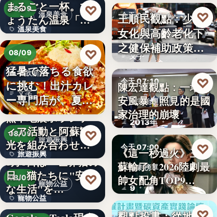
まるごと一杯。ひ
2,430
♡
08/09
♡
溫泉美食
王順民觀點：少子
今天 07:20
ょうたん温泉「飲
溫泉美食
女化與高齡老化下
泉堂」、…
社會政策
之健保補助政策的
14年
♡
08/09
文字
解構、重…
猛暑で落ちる食欲
餐飲新品
♡
今天 07:10
に挑む！出汁カレ
陳宏達觀點：一場食
文字
ー専門店が、夏限
安風暴，照見的是國
食安治理
定「無限…
家治理的崩壞
熊本地震ボランテ
2013年
ィア活動と阿蘇観
♡
08/09
旅遊振興
光を組み合わせた
♡
今天 07:00
《這一秒過火》王籽
旅遊振興
「ボラン…
8月8日は「世界猫の
蘇輸了！2026陸劇最
影劇榜單
日」猫たちに"安全
2
♡
帥女配角TOP9…
08/09
寵物公益
な生活"を…
9
寵物公益
下班國際線》
♡
觀點投書：從地方
今天 07:00