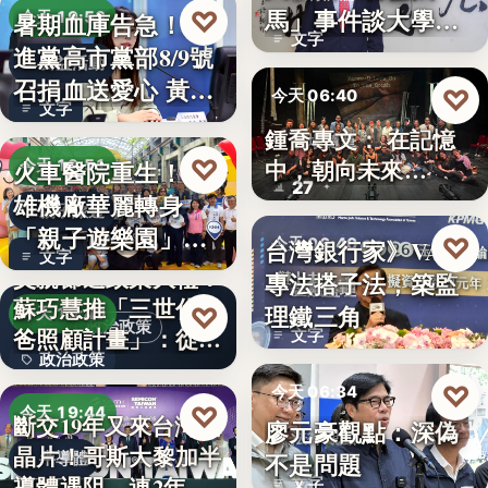
文字
馬」事件談大學治
♡
暑期血庫告急！民
今天 19:53
文字
理與領導倫…
進黨高市黨部8/9號
公益活動
召捐血送愛心 黃
♡
今天 06:40
文字
捷、…
鍾喬專文： 在記憶
劇場隨筆
♡
中，朝向未來…
火車醫院重生！高
今天 19:51
27
雄機廠華麗轉身
親子旅遊
「親子遊樂園」
♡
台灣銀行家》VASP
今天 06:40
文字
開幕首日…
父親節送政策大禮！
專法搭子法，築監
金融監理
蘇巧慧推「三世代爸
理鐵三角
♡
今天 19:49
政治政策
爸照顧計畫」：從準
文字
政治政策
爸…
♡
今天 06:34
50%
♡
今天 19:44
斷交19年又來台灣找
廖元豪觀點：深偽
法律觀點
晶片！哥斯大黎加半
不是問題
半導體
導體遇阻 連2年
文字