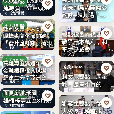
Google、Tesla現金
8%
♡
今天 20:00
首長到黨內關鍵公
投資警報
流轉負！AI巨頭…
政治分析
約數─陳其邁「被
投資警報
文字
組閣」背…
文字
♡
今天 19:59
蜂潮來襲！大崗山龍
♡
觀點投書：代理人
今天 06:50
眼蜂蜜文化節開跑
農業活動
戰爭一本萬利，和
「蜜汁鹽酥雞」搶先
軍火政治
16
平才是威脅
爆…
文字
♡
今天 19:56
高雄專區滿週年58家
♡
今天 06:45
金融機構投入試辦
金融政策
趙文宗觀點：周星
羅達生分享亞洲資
文化評論
58
馳，是罵不倒的
二十多年來首次全
產…
文字
面更新地形圖！高
♡
今天 19:55
都市發展
雄楠梓等五區8月20
♡
劉容生觀點：從清
今天 06:42
都市發展
日上…
大校長「騎驢找
教育評論