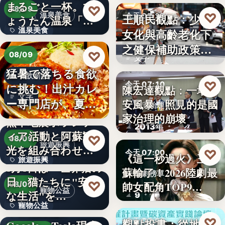
まるごと一杯。ひ
2,430
♡
08/09
♡
溫泉美食
王順民觀點：少子
今天 07:20
ょうたん温泉「飲
溫泉美食
女化與高齡老化下
泉堂」、…
社會政策
之健保補助政策的
14年
♡
08/09
文字
解構、重…
猛暑で落ちる食欲
餐飲新品
♡
今天 07:10
に挑む！出汁カレ
陳宏達觀點：一場食
文字
ー専門店が、夏限
安風暴，照見的是國
食安治理
定「無限…
家治理的崩壞
熊本地震ボランテ
2013年
ィア活動と阿蘇観
♡
08/09
旅遊振興
光を組み合わせた
♡
今天 07:00
《這一秒過火》王籽
旅遊振興
「ボラン…
8月8日は「世界猫の
蘇輸了！2026陸劇最
影劇榜單
日」猫たちに"安全
2
♡
帥女配角TOP9…
08/09
寵物公益
な生活"を…
9
寵物公益
下班國際線》
♡
觀點投書：從地方
今天 07:00