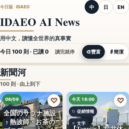
中
日
EN
今日版 · IDAEO
IDAEO AI News
用中文，讀懂全世界的真事實
今日 100 則 · 已讀
0
讀完就停
🎨
豐富
👵
簡潔
新聞河
100 則 · 由上到下
♡
♡
08/09
今天 16:00
全国のサウナ施設
活動招募
促銷情報
・熱波師・お茶の
文字
文字
【Tenniix】お盆休