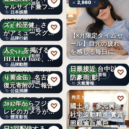
♡
今天 17:00
2,980
日本娛樂
ャルサイト兼フ
日本娛樂
ァ…
株式会社アミュー
ズ「松平健」さん
730円
♡
今天 17:00
品牌行銷
がアミューズグル
【8月限定タイムセ
品牌行銷
ープ ス…
「社長に買われる
ール】目元の疲れ
人へ」を掲げる
を感じる毎日に。3
1,200億円
♡
今天 17:00
品牌動態
HELLO base、創
段階…
颱風白海豚8日及9
品牌動態
業…
日最接近 台中以北
名古屋限定〈ゆか
♡
昨天 19:36
天氣警報
防豪雨[影]
り黄金缶〉名古屋城
文字
♡
今天 17:00
公益捐贈
天氣警報
復元寄附のご報告
公益捐贈
【フジテレビ】
文字
♡
昨天 19:26
2012年からフジテ
4,550,085
國土署：多元興辦
♡
今天 17:00
體育影視
社宅政策
レビのカメラが追
社宅滾動精進 實質
體育影視
い続け…
俳優・高橋健介が1
照顧逾百萬戶
文字
日2回配信する