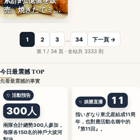
累計約2億個を販
文字
売、焼きたてミニ
クロワッ…
1
2
3
…
34
下一頁 →
第 1 / 34 頁 · 全站共 3333 則
今日最震撼 TOP
先看最震撼的事實
活動預告
11
娛樂直播
300人
指いぎなり東北産結成11周
年，也對應活動名稱中的
兩隊合計總勢300人參加，
『第11回』。
每隊各150名的神戶大拔河
對決。