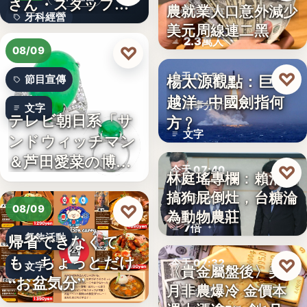
さん・スタッフ・
農就業人口意外減少
財經匯市
牙科經營
院長を豊か…
美元周線連二黑
2.3萬人
3,700万円
♡
08/09
♡
楊太源觀點：巨浪
今天 07:50
節目宣傳
越洋─中國劍指何
軍事分析
文字
テレビ朝日系「サ
方﹖
文字
ンドウィッチマン
＆芦田愛菜の博士
♡
今天 07:40
林庭瑤專欄：賴清德
ちゃん」…
搞狗屁倒灶，台糖淪
政治食安
♡
08/09
為動物農莊
7倍
帰省できなくて
餐飲活動
も、ちょっとだけ
♡
今天 07:32
文字
〈貴金屬盤後〉美7
“お盆気分”
月非農爆冷 金價本
貴金屬
日本JC、9月3日を