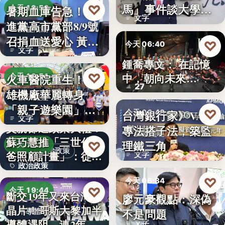
文字
馬」事件談大學治
♡
暑期血庫告急！民
今天 19:53
文字
理與領導倫…
進黨高市黨部8/9號
公益活動
召捐血送愛心 黃
♡
今天 06:40
文字
捷、…
鍾喬專文： 在記憶
劇場隨筆
♡
中，朝向未來…
火車醫院重生！高
今天 19:51
27
雄機廠華麗轉身
親子旅遊
「親子遊樂園」
♡
台灣銀行家》VASP
今天 06:40
文字
開幕首日…
父親節送政策大禮！
專法搭子法，築監
金融監理
蘇巧慧推「三世代爸
理鐵三角
♡
今天 19:49
政治政策
爸照顧計畫」：從準
文字
政治政策
爸…
♡
今天 06:34
50%
♡
今天 19:44
斷交19年又來台灣找
廖元豪觀點：深偽
法律觀點
晶片！哥斯大黎加半
不是問題
半導體
導體遇阻 連2年
文字