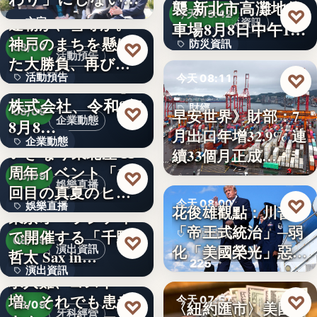
襲 新北市高灘地停
30
♡
求人票・…
今天 13:42
連覇か、雪辱か。
文字
防災資訊
車場8月8日中午12
神戸のまちを懸け
防災資訊
♡
時…
08/09
活動預告
た大勝負、再び！
文字
♡
活動預告
今天 08:11
…
Internnect Group
株式会社、令和8年
300人
財經
♡
早安世界》財部：7
08/09
企業動態
8月8…
月出口年增32.9% 連
32.9%
企業動態
いぎなり東北産 11
續33個月正成…
周年イベント「11
文字
♡
08/09
娛樂直播
回目の真夏のヒロ
♡
今天 08:00
娛樂直播
イ…
花俊雄觀點：川普
東京オペラシティ
「帝王式統治」─弱
で開催する「千野
美國政治
11
♡
08/09
化「美國榮光」惡化
演出資訊
哲太 Sax in…
225
「民…
演出資訊
求人難、コスト
増。それでも患者
♡
3
今天 07:57
♡
〈紐約匯市〉美國非
08/09
牙科經營