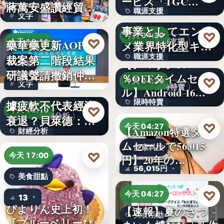
ービス「TGC…
蔣萬安盛讚經貿公
職涯支援
W TOKYO、新規
文字
益打…
事業としてエンタ
330,000
♡
今天 04:30
♡
藥華藥更新AOP仲
職涯支援
今天 18:11
メ業界特化型キャ
裁案第二階段結果
職涯支援
リア…
【アマゾン37
財經
研議聲請撤銷仲裁
％OFFタイムセー
文字
♡
今天 04:29
文字
判斷
美國7月非農就業數
限時特賣
ル】Android 16…
據疲軟不代表經濟
限時特賣
♡
今天 18:10
財經分析
衰退？貝萊德：AI
15,800円
♡
今天 04:27
【Amazon特選タイ
財經分析
正讓…
ムセールで56,015
健康科技
文字
♡
今天 17:00
円】20年の…
56,015円
美食甜點
♡
今天 04:27
13
ぴよりん史上初！
【速報】夏のさつ
美食活動
『ブルーベリーぴ