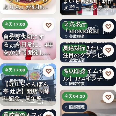
まいも博2026「新作
よりん』が8月8日
24
メニューコンテス
「ブル…
ト…
韓国発の人気キャ
ラクター
♡
今天 17:00
♡
今天 04:24
美妝聯名
「MOMOREI（モ
自分を大切にす
保健食品
美妝聯名
モレイ）」が…
【東日本版】この
る、を日常に。4年
文字
夏絶対行きたい！
文字
♡
今天 04:23
をかけて開発した
旅遊住宿
注目のグランピン
女性のた…
旅遊住宿
グ施設…
【アマゾン30
％OFFタイムセー
♡
今天 17:00
10
♡
今天 04:22
限時特賣
ル】13.4インチ大
餐飲活動
【近江ちゃんぽん
限時特賣
画面…
亭 辻店】開店17周
17
文字
♡
今天 04:20
年記念「周年祭」開
催…
「Bitfan」にて、玉
眼部護理
置成実のオフィシ