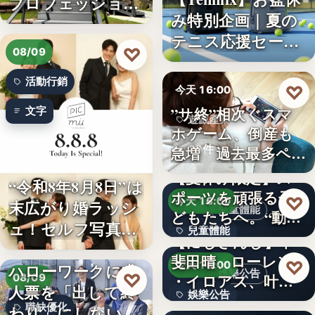
プロフェッショナ
み特別企画｜夏の
ル募集！…
テニス応援セー
♡
08/09
ル…
活動行銷
♡
今天 16:00
”サ終”相次ぐスマ
文字
遊戲產業
ホゲーム、倒産も
10件
急増 過去最多ペー
スで…
【夏休み限定】ス
“令和8年8月8日”は
ポーツを頑張る子
♡
今天 16:00
末広がり婚ラッシ
兒童體能
どもたちへ。“動け
ュ！セルフ写真館
兒童體能
る身体…
【にじさんじ】甲
「…
斐田晴、ローレン
0円
♡
今天 16:00
ハローワークに求
娛樂公告
♡
・イロアス、叶ワ
08/09
人票を「出して終
娛樂公告
ンマンラ…
因應白海豚颱風來
職缺優化
わり」にしない。