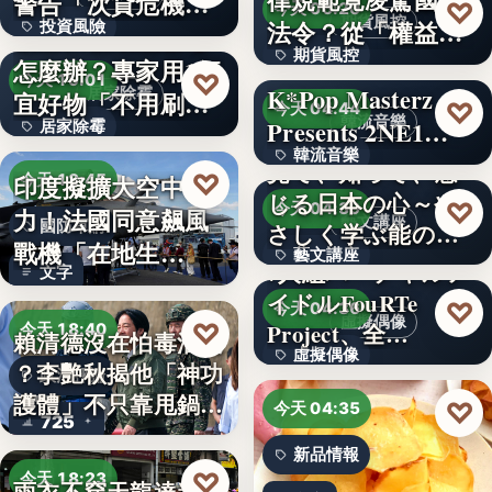
警告「次貸危機
♡
今天 06:20
期貨風控
法令？從「權益
投資風險
式」逆轉…
牆壁反覆潮濕發霉
期貨風控
數」定義看…
怎麼辦？專家用1便
文字
♡
今天 19:01
K*Pop Masterz
居家除霉
宜好物「不用刷清
文字
♡
今天 04:44
韓流音樂
Presents 2NE1…
居家除霉
除陳年…
韓流音樂
見て、知って、感
文字
♡
印度擬擴大空中戰
今天 18:45
じる日本の心～や
文字
♡
今天 04:39
力！法國同意飆風
藝文講座
國防軍購
さしく学ぶ能の世
戰機「在地生
藝文講座
界へ
7人組バーチャルア
文字
產」，機隊規…
イドルFouRTe
1,000円
♡
今天 04:36
虛擬偶像
♡
Project、全…
今天 18:40
賴清德沒在怕毒油案
虛擬偶像
？李艷秋揭他「神功
政治評論
護體」不只靠甩鍋盧
10
♡
今天 04:35
725
秀…
新品情報
♡
今天 18:23