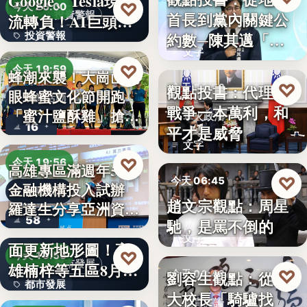
Google、Tesla現金
8%
♡
今天 20:00
首長到黨內關鍵公
投資警報
流轉負！AI巨頭…
政治分析
約數─陳其邁「被
投資警報
文字
組閣」背…
文字
♡
今天 19:59
蜂潮來襲！大崗山龍
♡
觀點投書：代理人
今天 06:50
眼蜂蜜文化節開跑
農業活動
戰爭一本萬利，和
「蜜汁鹽酥雞」搶先
軍火政治
16
平才是威脅
爆…
文字
♡
今天 19:56
高雄專區滿週年58家
♡
今天 06:45
金融機構投入試辦
金融政策
趙文宗觀點：周星
羅達生分享亞洲資
文化評論
58
馳，是罵不倒的
二十多年來首次全
產…
文字
面更新地形圖！高
♡
今天 19:55
都市發展
雄楠梓等五區8月20
♡
劉容生觀點：從清
今天 06:42
都市發展
日上…
大校長「騎驢找
教育評論