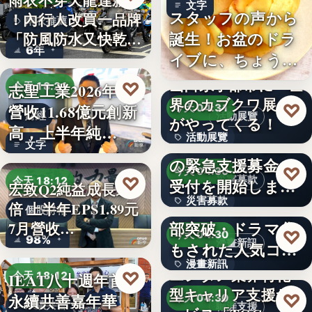
雨衣不穿天龍達新牌
文字
スタッフの声から
！內行人改買一品牌
雨衣推薦
誕生！お盆のドラ
「防風防水又快乾、
6年
イブに、ちょうど
穿…
いい。「…
山口県宇部市に『世
♡
志聖工業2026年7月
今天 18:21
界のカブクワ展』
♡
營收11.68億元創新
今天 04:31
財經
活動展覽
がやってくる！
高，上半年純…
活動展覽
令和8年熊本地震へ
文字
の緊急支援募金の
60
♡
今天 04:30
♡
災害募款
今天 18:12
受付を開始しまし
宏致Q2純益成長近1
災害募款
た
シリーズ累計40万
倍 上半年EPS1.89元
個股財報
部突破・ドラマ化
7月營收…
文字
♡
今天 04:30
98%
漫畫新訊
もされた人気コミ
漫畫新訊
ック！…
エンタメ業界特化
♡
IEAT八十週年首辦
今天 18:12
型キャリア支援サ
文字
♡
永續共善嘉年華
今天 04:30
永續共善
職涯支援