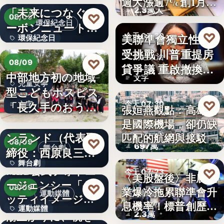
週大漲逾7%創1月
「未来につなぐカ
2.3萬人
來…
♡
08/09
環保紀念日
ーボンニュートラ
♡
美聯準會獨立性再
今天 07:30
環保紀念日
ルの…
受挑戰 川普重提房
財經政治
文字
♡
08/09
貸爭議 重啟撤換庫
中部地方初の地域
文字
克程…
兒童安寧
型こどもホスピス
♡
「長久手のおう
今天 07:30
文字
張姮燕觀點：高雄已
ち」が愛知…
株式会社青山メイ
是國際機場，卻仍缺
航空政策
ンランド（代表取
匹配的航網與接駁
♡
08/09
697萬
舞台劇
締役：西原良三）
舞台劇
特別協賛…
MLB公式フォトエ
♡
今天 07:23
〈美股盤後〉非農就
ージェンシー「ゲ
文字
♡
08/09
業爆冷拖累聯準會升
美股財經
運動媒體
ッティイメージ
息機率！標普創歷史
運動媒體
ズ」五十…
湯上がりに、桃を
2.3萬
新…