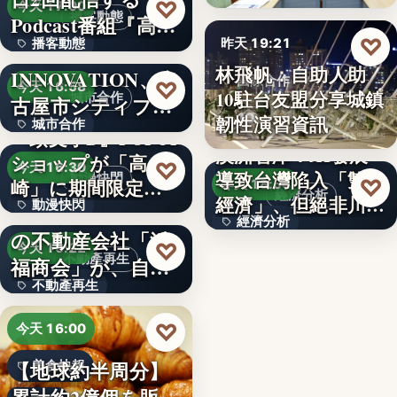
99
♡
今天 17:00
播客動態
Podcast番組『高
♡
播客動態
昨天 19:21
橋…
NEXT
林飛帆：自助人助
INNOVATION、名
文字
國際合作
♡
今天 16:58
10駐台友盟分享城鎮
城市合作
古屋市シティプロ
10
韌性演習資訊
城市合作
モーシ…
『頭文字D』POPUP
澳洲智庫：AI發展
ショップが「高
文字
♡
今天 16:30
導致台灣陷入「雙速
動漫快閃
♡
崎」に期間限定で
昨天 18:54
經濟分析
經濟」、但絕非川普
動漫快閃
登場…
1970年創業の長崎
經濟分析
所…
の不動産会社「浜
366
♡
今天 16:22
40%
不動產再生
福商会」が、自ら
不動產再生
再生…
文字
♡
今天 16:00
【地球約半周分】
美食快報