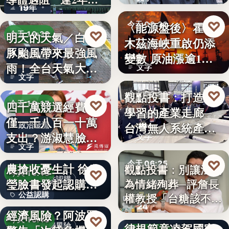
19年
參…
♡
〈能源盤後〉霍爾
今天 06:30
♡
明天的天氣／白海
今天 19:38
木茲海峽重啟仍添
能源財經
豚颱風帶來最強風
變數 原油漲逾1%
颱風動態
雨！全台天氣大轉
文字
但周…
文字
變「豪雨…
♡
觀點投書：打造會
今天 06:30
♡
四千萬競選經費，
今天 19:17
學習的產業走廊─
產業戰略
僅一千八百一十萬
台灣無人系統產業
政治金流
支出？游淑慧臉書
文字
需要的是…
文字
追問鄭：…
颱風來襲 五峰鄉果
♡
今天 06:25
農搶收憂生計 徐欣
觀點投書：別讓法治
♡
今天 19:15
公益認購
瑩臉書發起認購水
為情緒殉葬─評詹長
食安法治
公益認購
權教授「台糖該不該
梨行…
AI投資恐成下一個
24
觀點投書：公會自
通…
經濟風險？阿波羅
文字
♡
今天 19:10
律規範竟凌駕國家
投資風險