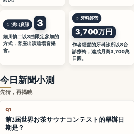
牙科經營
3
演出資訊
3,700万円
細川慎二以3曲限定參加的
方式，客座出演這場音樂
作者經營的牙科診所以8台
會。
診療椅，達成月商3,700萬
日圓。
今日新聞小測
先猜，再揭曉
Q1
第2屆世界お茶サウナコンテスト的舉辦日
期是？