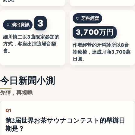
牙科經營
3
演出資訊
3,700万円
細川慎二以3曲限定參加的
方式，客座出演這場音樂
作者經營的牙科診所以8台
會。
診療椅，達成月商3,700萬
日圓。
今日新聞小測
先猜，再揭曉
Q1
第2屆世界お茶サウナコンテスト的舉辦日
期是？