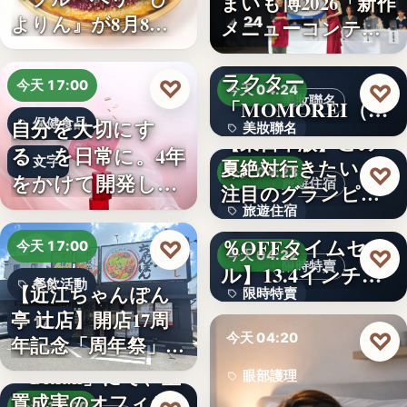
まいも博2026「新作
よりん』が8月8日
24
メニューコンテス
「ブル…
ト…
韓国発の人気キャ
ラクター
♡
今天 17:00
♡
今天 04:24
美妝聯名
「MOMOREI（モ
自分を大切にす
保健食品
美妝聯名
モレイ）」が…
【東日本版】この
る、を日常に。4年
文字
夏絶対行きたい！
文字
♡
今天 04:23
をかけて開発した
旅遊住宿
注目のグランピン
女性のた…
旅遊住宿
グ施設…
【アマゾン30
％OFFタイムセー
♡
今天 17:00
10
♡
今天 04:22
限時特賣
ル】13.4インチ大
餐飲活動
【近江ちゃんぽん
限時特賣
画面…
亭 辻店】開店17周
17
文字
♡
今天 04:20
年記念「周年祭」開
催…
「Bitfan」にて、玉
眼部護理
置成実のオフィシ