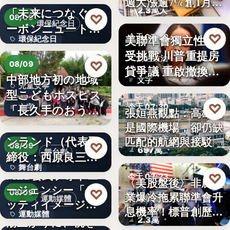
週大漲逾7%創1月
「未来につなぐカ
2.3萬人
來…
♡
08/09
環保紀念日
ーボンニュートラ
♡
美聯準會獨立性再
今天 07:30
環保紀念日
ルの…
受挑戰 川普重提房
財經政治
文字
♡
08/09
貸爭議 重啟撤換庫
中部地方初の地域
文字
克程…
兒童安寧
型こどもホスピス
♡
「長久手のおう
今天 07:30
文字
張姮燕觀點：高雄已
ち」が愛知…
株式会社青山メイ
是國際機場，卻仍缺
航空政策
ンランド（代表取
匹配的航網與接駁
♡
08/09
697萬
舞台劇
締役：西原良三）
舞台劇
特別協賛…
MLB公式フォトエ
♡
今天 07:23
〈美股盤後〉非農就
ージェンシー「ゲ
文字
♡
08/09
業爆冷拖累聯準會升
美股財經
運動媒體
ッティイメージ
息機率！標普創歷史
運動媒體
ズ」五十…
湯上がりに、桃を
2.3萬
新…