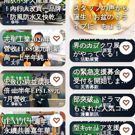
雨衣不穿天龍達新牌
文字
スタッフの声から
！內行人改買一品牌
雨衣推薦
誕生！お盆のドラ
「防風防水又快乾、
6年
イブに、ちょうど
穿…
いい。「…
山口県宇部市に『世
♡
志聖工業2026年7月
今天 18:21
界のカブクワ展』
♡
營收11.68億元創新
今天 04:31
財經
活動展覽
がやってくる！
高，上半年純…
活動展覽
令和8年熊本地震へ
文字
の緊急支援募金の
60
♡
今天 04:30
♡
災害募款
今天 18:12
受付を開始しまし
宏致Q2純益成長近1
災害募款
た
シリーズ累計40万
倍 上半年EPS1.89元
個股財報
部突破・ドラマ化
7月營收…
文字
♡
今天 04:30
98%
漫畫新訊
もされた人気コミ
漫畫新訊
ック！…
エンタメ業界特化
♡
IEAT八十週年首辦
今天 18:12
型キャリア支援サ
文字
♡
永續共善嘉年華
今天 04:30
永續共善
職涯支援