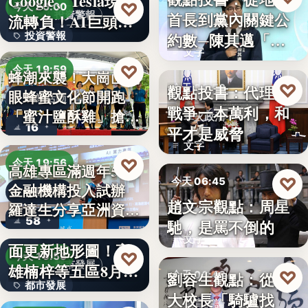
Google、Tesla現金
8%
♡
今天 20:00
首長到黨內關鍵公
投資警報
流轉負！AI巨頭…
政治分析
約數─陳其邁「被
投資警報
文字
組閣」背…
文字
♡
今天 19:59
蜂潮來襲！大崗山龍
♡
觀點投書：代理人
今天 06:50
眼蜂蜜文化節開跑
農業活動
戰爭一本萬利，和
「蜜汁鹽酥雞」搶先
軍火政治
16
平才是威脅
爆…
文字
♡
今天 19:56
高雄專區滿週年58家
♡
今天 06:45
金融機構投入試辦
金融政策
趙文宗觀點：周星
羅達生分享亞洲資
文化評論
58
馳，是罵不倒的
二十多年來首次全
產…
文字
面更新地形圖！高
♡
今天 19:55
都市發展
雄楠梓等五區8月20
♡
劉容生觀點：從清
今天 06:42
都市發展
日上…
大校長「騎驢找
教育評論