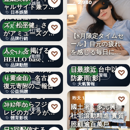
♡
今天 17:00
2,980
日本娛樂
ャルサイト兼フ
日本娛樂
ァ…
株式会社アミュー
ズ「松平健」さん
730円
♡
今天 17:00
品牌行銷
がアミューズグル
【8月限定タイムセ
品牌行銷
ープ ス…
「社長に買われる
ール】目元の疲れ
人へ」を掲げる
を感じる毎日に。3
1,200億円
♡
今天 17:00
品牌動態
HELLO base、創
段階…
颱風白海豚8日及9
品牌動態
業…
日最接近 台中以北
名古屋限定〈ゆか
♡
昨天 19:36
天氣警報
防豪雨[影]
り黄金缶〉名古屋城
文字
♡
今天 17:00
公益捐贈
天氣警報
復元寄附のご報告
公益捐贈
【フジテレビ】
文字
♡
昨天 19:26
2012年からフジテ
4,550,085
國土署：多元興辦
♡
今天 17:00
體育影視
社宅政策
レビのカメラが追
社宅滾動精進 實質
體育影視
い続け…
俳優・高橋健介が1
照顧逾百萬戶
文字
日2回配信する