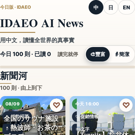
中
日
EN
今日版 · IDAEO
IDAEO AI News
用中文，讀懂全世界的真事實
今日 100 則 · 已讀
0
讀完就停
🎨
豐富
👵
簡潔
新聞河
100 則 · 由上到下
♡
♡
08/09
今天 16:00
全国のサウナ施設
活動招募
促銷情報
・熱波師・お茶の
文字
文字
【Tenniix】お盆休