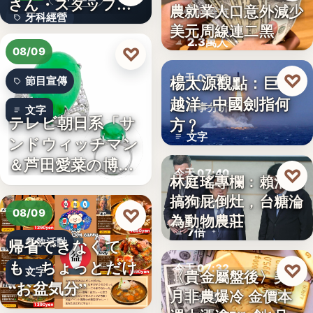
さん・スタッフ・
農就業人口意外減少
財經匯市
牙科經營
院長を豊か…
美元周線連二黑
2.3萬人
3,700万円
♡
08/09
♡
楊太源觀點：巨浪
今天 07:50
節目宣傳
越洋─中國劍指何
軍事分析
文字
テレビ朝日系「サ
方﹖
文字
ンドウィッチマン
＆芦田愛菜の博士
♡
今天 07:40
林庭瑤專欄：賴清德
ちゃん」…
搞狗屁倒灶，台糖淪
政治食安
♡
08/09
為動物農莊
7倍
帰省できなくて
餐飲活動
も、ちょっとだけ
♡
今天 07:32
文字
〈貴金屬盤後〉美7
“お盆気分”
月非農爆冷 金價本
貴金屬
日本JC、9月3日を