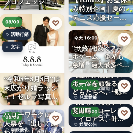
プロフェッショナ
み特別企画｜夏の
ル募集！…
テニス応援セー
♡
08/09
ル…
活動行銷
♡
今天 16:00
”サ終”相次ぐスマ
文字
遊戲產業
ホゲーム、倒産も
10件
急増 過去最多ペー
スで…
【夏休み限定】ス
“令和8年8月8日”は
ポーツを頑張る子
♡
今天 16:00
末広がり婚ラッシ
兒童體能
どもたちへ。“動け
ュ！セルフ写真館
兒童體能
る身体…
【にじさんじ】甲
「…
斐田晴、ローレン
0円
♡
今天 16:00
ハローワークに求
娛樂公告
♡
・イロアス、叶ワ
08/09
人票を「出して終
娛樂公告
ンマンラ…
因應白海豚颱風來
職缺優化
わり」にしない。