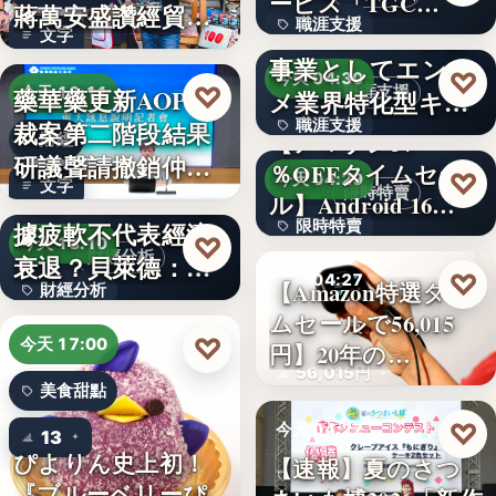
ービス「TGC…
蔣萬安盛讚經貿公
職涯支援
W TOKYO、新規
文字
益打…
事業としてエンタ
330,000
♡
今天 04:30
♡
藥華藥更新AOP仲
職涯支援
今天 18:11
メ業界特化型キャ
裁案第二階段結果
職涯支援
リア…
【アマゾン37
財經
研議聲請撤銷仲裁
％OFFタイムセー
文字
♡
今天 04:29
文字
判斷
美國7月非農就業數
限時特賣
ル】Android 16…
據疲軟不代表經濟
限時特賣
♡
今天 18:10
財經分析
衰退？貝萊德：AI
15,800円
♡
今天 04:27
【Amazon特選タイ
財經分析
正讓…
ムセールで56,015
健康科技
文字
♡
今天 17:00
円】20年の…
56,015円
美食甜點
♡
今天 04:27
13
ぴよりん史上初！
【速報】夏のさつ
美食活動
『ブルーベリーぴ