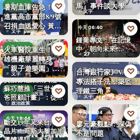
文字
馬」事件談大學治
♡
暑期血庫告急！民
今天 19:53
文字
理與領導倫…
進黨高市黨部8/9號
公益活動
召捐血送愛心 黃
♡
今天 06:40
文字
捷、…
鍾喬專文： 在記憶
劇場隨筆
♡
中，朝向未來…
火車醫院重生！高
今天 19:51
27
雄機廠華麗轉身
親子旅遊
「親子遊樂園」
♡
台灣銀行家》VASP
今天 06:40
文字
開幕首日…
父親節送政策大禮！
專法搭子法，築監
金融監理
蘇巧慧推「三世代爸
理鐵三角
♡
今天 19:49
政治政策
爸照顧計畫」：從準
文字
政治政策
爸…
♡
今天 06:34
50%
♡
今天 19:44
斷交19年又來台灣找
廖元豪觀點：深偽
法律觀點
晶片！哥斯大黎加半
不是問題
半導體
導體遇阻 連2年
文字