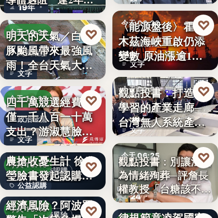
19年
參…
♡
〈能源盤後〉霍爾
今天 06:30
♡
明天的天氣／白海
今天 19:38
木茲海峽重啟仍添
能源財經
豚颱風帶來最強風
變數 原油漲逾1%
颱風動態
雨！全台天氣大轉
文字
但周…
文字
變「豪雨…
♡
觀點投書：打造會
今天 06:30
♡
四千萬競選經費，
今天 19:17
學習的產業走廊─
產業戰略
僅一千八百一十萬
台灣無人系統產業
政治金流
支出？游淑慧臉書
文字
需要的是…
文字
追問鄭：…
颱風來襲 五峰鄉果
♡
今天 06:25
農搶收憂生計 徐欣
觀點投書：別讓法治
♡
今天 19:15
公益認購
瑩臉書發起認購水
為情緒殉葬─評詹長
食安法治
公益認購
權教授「台糖該不該
梨行…
AI投資恐成下一個
24
觀點投書：公會自
通…
經濟風險？阿波羅
文字
♡
今天 19:10
律規範竟凌駕國家
投資風險