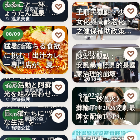
まるごと一杯。ひ
2,430
♡
08/09
♡
溫泉美食
王順民觀點：少子
今天 07:20
ょうたん温泉「飲
溫泉美食
女化與高齡老化下
泉堂」、…
社會政策
之健保補助政策的
14年
♡
08/09
文字
解構、重…
猛暑で落ちる食欲
餐飲新品
♡
今天 07:10
に挑む！出汁カレ
陳宏達觀點：一場食
文字
ー専門店が、夏限
安風暴，照見的是國
食安治理
定「無限…
家治理的崩壞
熊本地震ボランテ
2013年
ィア活動と阿蘇観
♡
08/09
旅遊振興
光を組み合わせた
♡
今天 07:00
《這一秒過火》王籽
旅遊振興
「ボラン…
8月8日は「世界猫の
蘇輸了！2026陸劇最
影劇榜單
日」猫たちに"安全
2
♡
帥女配角TOP9…
08/09
寵物公益
な生活"を…
9
寵物公益
下班國際線》
♡
觀點投書：從地方
今天 07:00