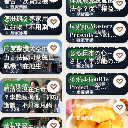
警告「次貸危機
♡
今天 06:20
期貨風控
法令？從「權益
投資風險
式」逆轉…
牆壁反覆潮濕發霉
期貨風控
數」定義看…
怎麼辦？專家用1便
文字
♡
今天 19:01
K*Pop Masterz
居家除霉
宜好物「不用刷清
文字
♡
今天 04:44
韓流音樂
Presents 2NE1…
居家除霉
除陳年…
韓流音樂
見て、知って、感
文字
♡
印度擬擴大空中戰
今天 18:45
じる日本の心～や
文字
♡
今天 04:39
力！法國同意飆風
藝文講座
國防軍購
さしく学ぶ能の世
戰機「在地生
藝文講座
界へ
7人組バーチャルア
文字
產」，機隊規…
イドルFouRTe
1,000円
♡
今天 04:36
虛擬偶像
♡
Project、全…
今天 18:40
賴清德沒在怕毒油案
虛擬偶像
？李艷秋揭他「神功
政治評論
護體」不只靠甩鍋盧
10
♡
今天 04:35
725
秀…
新品情報
♡
今天 18:23