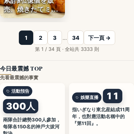
累計約2億個を販
文字
売、焼きたてミニ
クロワッ…
1
2
3
…
34
下一頁 →
第 1 / 34 頁 · 全站共 3333 則
今日最震撼 TOP
先看最震撼的事實
活動預告
11
娛樂直播
300人
指いぎなり東北産結成11周
年，也對應活動名稱中的
兩隊合計總勢300人參加，
『第11回』。
每隊各150名的神戶大拔河
對決。