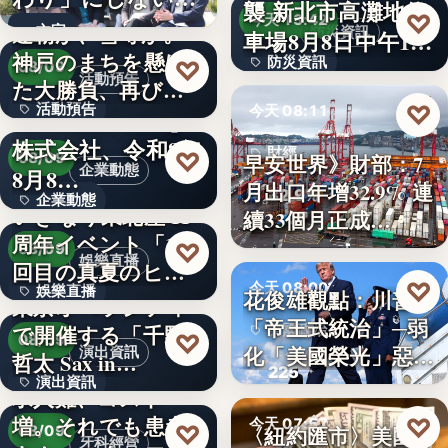
襲 新北市高灘地停
30
♡
求人票・…
今天 13:42
連覇か、雪辱か。
文字
防災資訊
車場8月8日中午12
神戸のまちを懸け
防災資訊
♡
時…
08/09
活動預告
た大勝負、再び！
文字
♡
活動預告
今天 08:11
…
Internnect Group
株式会社、令和8年
300人
財經
♡
早安世界》財部：7
08/09
企業動態
8月8…
月出口年增32.9% 連
32.9%
企業動態
いぎなり東北産 11
續33個月正成…
周年イベント「11
文字
♡
08/09
娛樂直播
回目の真夏のヒロ
♡
今天 08:00
娛樂直播
イ…
花俊雄觀點：川普
東京オペラシティ
「帝王式統治」─弱
で開催する「千野
美國政治
11
♡
08/09
化「美國榮光」惡化
演出資訊
哲太 Sax in…
225
「民…
演出資訊
求人難、コスト
増。それでも患者
♡
3
今天 07:57
♡
〈紐約匯市〉美國非
08/09
牙科經營