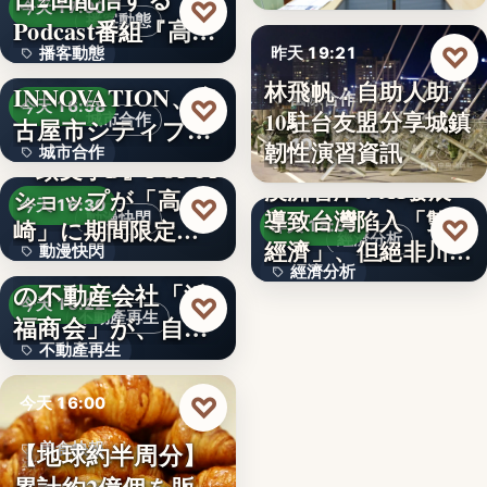
99
♡
今天 17:00
播客動態
Podcast番組『高
♡
播客動態
昨天 19:21
橋…
NEXT
林飛帆：自助人助
INNOVATION、名
文字
國際合作
♡
今天 16:58
10駐台友盟分享城鎮
城市合作
古屋市シティプロ
10
韌性演習資訊
城市合作
モーシ…
『頭文字D』POPUP
澳洲智庫：AI發展
ショップが「高
文字
♡
今天 16:30
導致台灣陷入「雙速
動漫快閃
♡
崎」に期間限定で
昨天 18:54
經濟分析
經濟」、但絕非川普
動漫快閃
登場…
1970年創業の長崎
經濟分析
所…
の不動産会社「浜
366
♡
今天 16:22
40%
不動產再生
福商会」が、自ら
不動產再生
再生…
文字
♡
今天 16:00
【地球約半周分】
美食快報