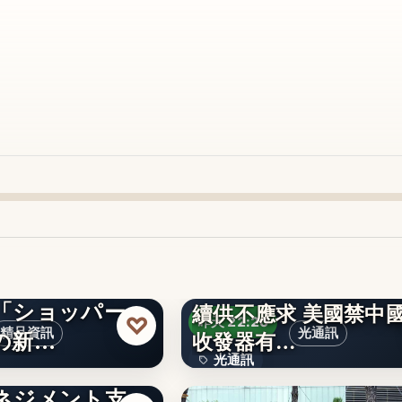
「ショッパー·
續供不應求 美國禁中
文字
♡
昨天 22:20
の新…
精品資訊
光通訊
收發器有…
光通訊
イチェーン途絶
ネジメント支
672%