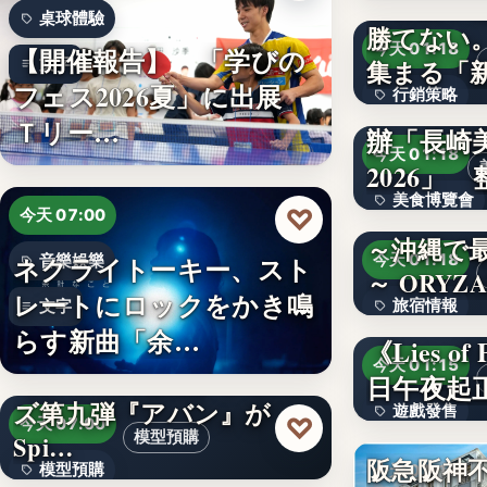
広告費や
桌球體驗
勝てない
500
今天 01:18
【開催報告】 「学びの
文字
集まる「
フェス2026夏」に出展
行銷策略
岩田產業
Ｔリー…
辦「長崎
2,010
今天 01:18
2026」
美食博覽會
♡
今天 07:00
～沖縄で
文字
ネクライトーキー、スト
今天 01:18
音樂娛樂
～ ORYZA
レートにロックをかき鳴
旅宿情報
文字
らす新曲「余…
《Lies 
1,000
今天 01:15
【ダイの大冒険】シリー
日午夜起
ズ第九弾『アバン』が
遊戲發售
♡
今天 07:00
模型預購
Spi…
文字
阪急阪神
模型預購
今天 01:10