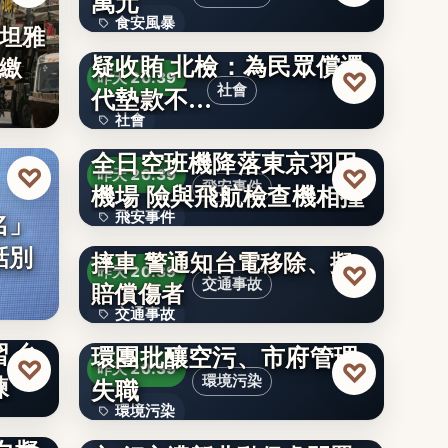
萬元
食安風暴
交通局科長帳戶多63萬遭
坦雅
疑收賄 北檢：為民眾償還
繳
文字
♡
昨天 20:39
代墊款不…
社會
社會
全日空班機降落東京羽田
文字
♡
♡
昨天 20:39
機場 險與飛航檢查機相撞
飛安事件
名」
飛安事件
桃園2女子遭垂落電線勾頸
話別
摔車 警通知台電移除、擬
文字
♡
昨天 20:39
交通事故
賠償傷者
交通事故
台南廢棄蚵棚起火冒黑煙
 台
環團批釀空污、市府管理
2
♡
♡
昨天 20:39
練
失職
環境污染
名單
環境污染
犬隻留置頂樓露台致墜落死