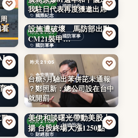
♡
♡
昨天 21:07
國際紀念
我駐日代表再度獲邀出席
國際紀念
漢光演習》模擬關鍵基礎
級周
設施遭破壞 馬防部出動
構看
81
♡
昨天 21:05
CM21裝甲…
國防軍事
元史
國防軍事
I
文字
♡
♡
昨天 21:05
食安爭議
鷲
台糖5月驗出苯併芘未通報
復育成
？鄭照新：總公司設在台中
5月
♡
就開罰
美伊和談曙光帶動美股上
二戰
♡
♡
昨天 21:04
揚 台股終場大漲1250點
財經股市
的記
財經股市