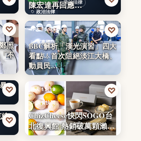
陳宏達再回應…
政治法律
政治法律
文字
♡
♡
昨天 15:35
軍事國防
！鄭照
BBC解析「漢光演習」四大
「不
看點：首次阻絕淡江大橋、
2萬人
動員民…
油火
暴
♡
♡
昨天 15:19
美食快閃
光州
ChizCheese快閃SOGO台
克總
文字
♡
北復興館 熱銷破萬顆瀨…
安為