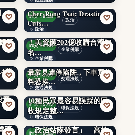
旅遊活動
月底
刪
Cher-Rong Tsai: Drastic
200
♡
♡
昨天 16:25
政治
Cuts…
政治
展店超過2000家橫跨30國
象廳
！美資砸202億收購台灣知
國職
80%
♡
♡
昨天 15:58
名…
企業併購
企業併購
沒畫紅線不代表能停！10種
4萬
最常見違停陷阱，下車買飲
文字
♡
♡
昨天 15:55
交通法規
料恐挨…
軍民
交通法規
垃圾丟錯最高罰10萬元！
設置
10種民眾最容易誤踩的回
10
♡
♡
昨天 15:45
收規定整…
環保法規
撞向
環保法規
隔空交火黃偉哲！被反嗆
煙碎
「政治站隊發言」 高檢
文字
♡
♡
昨天 15:38