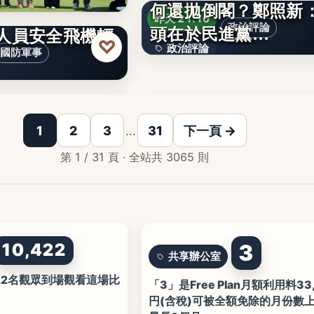
何還拋倒閣？鄭照新
夜航因降雨偏離跑
46
昨天 21:10
頭在於民進黨…
政治評論
：人員安全飛機輕
♡
政治評論
國防軍事
文字
說〉光通訊市場持
1
2
3
…
31
下一頁 →
第 1 / 31 頁 · 全站共 3065 則
10,422
3
共享辦公室
422名觀眾到場觀看這場比
「3」是Free Plan月額利用料33
円(含稅)可被全額免除的月份數