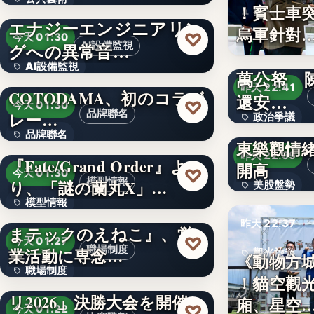
Ｈｍｃｏｍｍ、東邦ガス
！賓士車
2
エナジーエンジニアリン
文字
烏軍針對
♡
今天 01:30
グへの異常音…
AI設備監視
徐佳青5年
AI設備監視
HERALBONY ×
萬公帑 
昨天 22:41
COTODAMA、初のコラボ
文字
還安…
♡
今天 01:30
品牌聯名
レー…
政治爭議
〈美股早
品牌聯名
東樂觀情
文字
昨天 22:39
『Fate/Grand Order』よ
20台
開高
♡
今天 01:30
模型情報
り、「謎の蘭丸X」…
美股盤勢
模型情報
【新制度導入】『お陽さ
11.67%
昨天 22:37
まテックのえねこ』、営
26,180円
♡
今天 01:27
職場制度
業活動に専念…
觀光旅遊
《動物方
職場制度
「オセロ小学生グランプ
！貓空觀
100
リ2026」決勝大会を開催
廂、星空
3,000万円
♡
今天 01:22