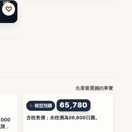
：源
♡
先看最震撼的事實
65,780
模型預購
含稅售價；未稅價為59,800日圓。
,000
上限，