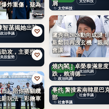
屑
太空科技
突爆炸重傷，疑為
太空科技
…
出國47次花2383
文字
昨天 21:15
陳智菡揭她出訪
♡
政治
盧秀燕2028動向成謎
政治爭議
新鬆口再洩玄機 親揭
2028
盤〉企業財報與中
會讓…
緒助攻，主要指數
♡
美麗島民調》中聯致癌
美股盤勢
燒內閣！卓榮泰滿意度
昨天 21:13
政治民調
跌，賴清德…
♡
政治民調
「坦克日」行銷遭控辱
事件 警搜索南韓星巴
59.5%
城市》陪你搭貓纜
昨天 21:11
社會爭議
部
光新玩法：彩繪車
社會爭議
明知困難重重！蔣萬
…