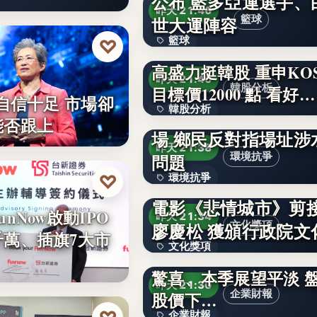
公布 藍多亞運選手、
文字
昨天 21:46
世大運陣容
籃球
籃球
♡
高盛力挺韓股 重申KOS
文字
昨天 21:40
韓股分析
目標價12000 點 看好…
I自信十足 市場卻
韓股分析
業者申請苗栗銅鑼蓋
能否跟上
場 鄉民反對指場址涉
12,000
昨天 21:38
問題
環境抗爭
♡
環境抗爭
電影《悲情城市》剪
文字
nNow啟動IPO
昨天 21:34
廖慶松 獲頒行政院文
文化獎項
千萬、插旗7大市
文化獎項
〈財報〉Uber上季業
驚喜、本季展望平淡 
文字
昨天 21:30
企業財報
股價下…
企業財報