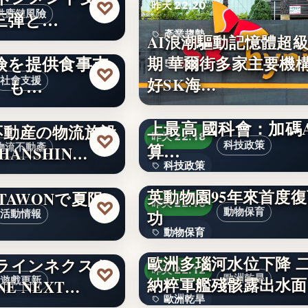
♡
昨天 22:20
三弾と…
供應鏈風險
產業趨勢
ごちめし」利用
AI浪潮驅動記憶體超
険を提供食事支
期 華爾街多家主要機
5.77%
♡
好SK海…
、も…
社會支援
2027科技預算1823億
上最高 國科會：加碼A
不動産の物流施設
♡
昨天 22:18
算…
科技政策
物流不動產
 HANSHIN…
科技政策
瀕危物種「秘書鳥」蛇
に“雪国”が出
英動物園95年來首度
ATAWONで夏限
文字
♡
昨天 22:16
動物保育
功
活動情報
動物保育
歐洲多瑙河水位下降 
ンラインネクスト
95
♡
昨天 22:12
歐洲乾旱
納粹軍艦殘骸露出水面
遊戲更新
INE NEXT…
歐洲乾旱
東野圭吾遺作《永遠