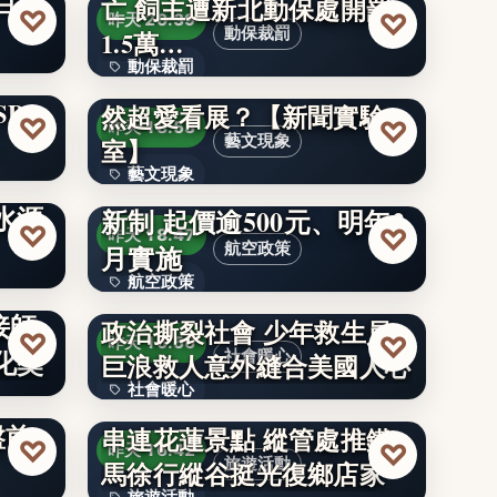
白擬
亡 飼主遭新北動保處開罰
文字
♡
♡
昨天 20:39
動保裁罰
1.5萬…
動保裁罰
美術館熱潮來襲！台灣人突
PI
然超愛看展？【新聞實驗
15000
♡
♡
昨天 18:53
藝文現象
室】
土資
藝文現象
澳洲捷星推手提行李收費
水源
新制 起價逾500元、明年2
400萬
♡
♡
昨天 18:47
月實施
航空政策
航空政策
接師
政治撕裂社會 少年救生員
文字
♡
♡
昨天 16:56
化獎
社會暖心
巨浪救人意外縫合美國人心
社會暖心
績無
盤前
串連花蓮景點 縱管處推鐵
4300萬
♡
♡
昨天 16:42
旅遊活動
馬徐行縱谷挺光復鄉店家