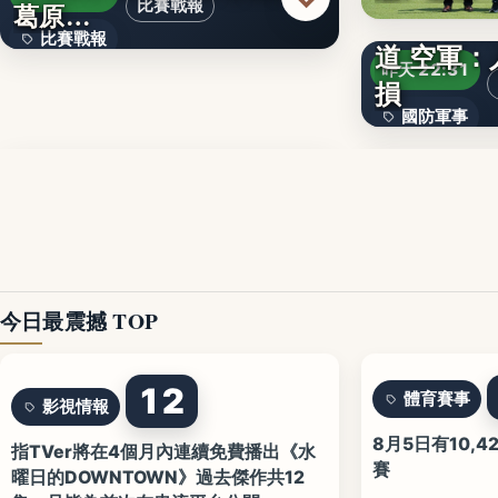
比賽戰報
葛原…
F-16V
比賽戰報
道 空軍
昨天 22:31
損
439
國防軍事
【ルイ·ヴィトン】メン
〈環宇法
今日最震撼 TOP
12
體育賽事
影視情報
8月5日有10,
指TVer將在4個月內連續免費播出《水
賽
曜日的DOWNTOWN》過去傑作共12