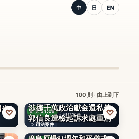
中
日
EN
100 則 · 由上到下
涉挪千萬政治獻金還私債
國光
♡
♡
昨天 21:08
郭信良遭檢起訴求處重刑
司法案件
司法案件
廣島原爆81週年和平儀式
文字