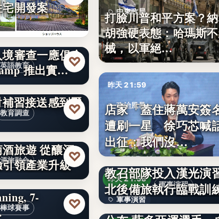
住宅開發案
中東政局
打臉川普和平方案？納
胡強硬表態：哈瑪斯不
60%
械，以軍絕…
入境審查一應俱全
♡
英語教育
 Camp 推出實…
輕接送負擔？約
昨天 21:59
對補習接送感到壓
店家「蓋住蔣萬安簽
♡
政治風暴
教育調查
遭刷一星 徐巧芯喊
文字
出征：我們沒…
酒旅遊 從釀酒
♡
酒旅融合
驗引領產業升級
教召部隊投入漢光演習
昨天 21:58
北後備旅執行臨戰訓
軍事演習
ning, 7-
軍事演習
瓊斯盃籃球賽中華隊
♡
棒球賽事
…