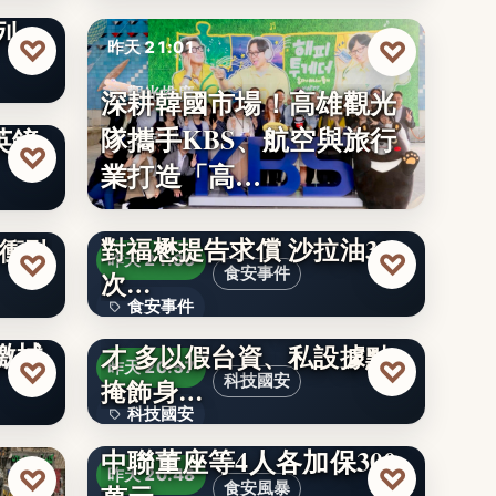
列」
文字
♡
♡
昨天 21:01
深耕韓國市場！高雄觀光
訴訟
觀光推廣
隊攜手KBS、航空與旅行
英鎊
文字
♡
業打造「高…
台糖商譽損失逾2.43億！將
民
對福懋提告求償 沙拉油32
衝引
♡
♡
昨天 21:00
食安事件
次…
食安事件
和平
17中企在台非法挖角科技人
繳械
才 多以假台資、私設據點
2.43億
♡
♡
昨天 20:57
科技國安
掩飾身…
科技國安
檢再搜索問題油4涉案公司
中聯董座等4人各加保300
17
♡
♡
昨天 20:48
食安風暴