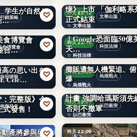
知名度だけでは
憶》上市 「伽利略系
。 学生が自然と
200
♡
昨天 22:12
正式結束
文學出版
行銷策略
新…
文學出版
88萬家企業納入集體
股份有限公司舉
！Google恐面臨50億
美食博覽會
文字
♡
昨天 22:10
天…
科技法律
 整合…
美食博覽會
科技法律
澤倫斯基批俄國獵殺平
攤販遭無人機緊追、俯
最高の思い出を
文字
♡
昨天 22:03
烏俄戰火
爆
旅宿情報
E Cele…
烏俄戰火
納坦雅胡未同意加薩
計畫 強調哈瑪斯須先
of P：完整版》今
967
♡
昨天 22:01
否則不撤軍
以巴衝突
正式發售！
遊戲發售
以巴衝突
文字
不動產將參與印尼
♡
昨天 22:00