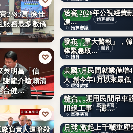
♡
明年度逾3.6兆總預算8
送審 2026年公視經費
費2383萬 徐佳
2.76%
昨天 21:25
預算審議
凍…
且服務最多數僑
預算審議
首爾淪為火爐！韓國氣
發布「重大警報」，韓
3.6兆
昨天 21:25
體育
棒緊急取…
♡
體育
美國7月民間就業僅增4.
座吳明昌「信
65%
昨天 21:23
經濟數據
人 創今年1月以來最低
 謝龍介嗆賴清
經濟數據
漢光演習》花防部「
全台健…
整合」運用民間吊車
4.4萬人
昨天 21:23
阻絕工事 澎…
軍事演習
♡
軍事演習
SpaceX火箭獵鷹9號
月球 激起上千噸重塵
文字
工廠負責人遭暗殺
昨天 21:15