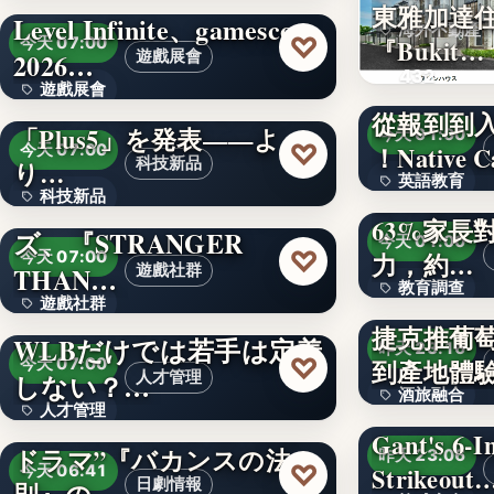
東雅加達
Level Infinite、gamescom
65,780
海外不動產
♡
『Bukit…
今天 07:00
2026…
遊戲展會
432
遊戲展會
QIDI、大型3Dプリンター
從報到到
「Plus5」を発表——よ
今天 01:00
文字
♡
今天 07:00
！Native
科技新品
り…
英語教育
是否想減
科技新品
シンセカイテクノロジー
63%家長
8,000萬
ズ、『STRANGER
18%
今天 01:00
♡
今天 07:00
力，約…
THAN…
遊戲社群
教育調查
遊戲社群
【9/2 富山】賃上げ・
捷克推葡萄
63.1%
WLBだけでは若手は定着
昨天 23:16
文字
♡
今天 07:00
到產地體
しない？…
人才管理
酒旅融合
人才管理
ABEMAオリジナル“15分
Gant's 6-In
96%
ドラマ”『バカンスの法
昨天 23:06
文字
♡
今天 06:41
Strikeout
日劇情報