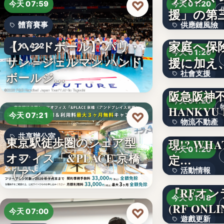
♡
今天 07:59
今天 01:20
援」の第
體育賽事
供應鏈風險
「こども
家庭へ保
【ハンドボール】 パリ・
文字
10,422
今天 01:20
援に加え
サン＝ジェルマン ハンド
社會支援
ボールジ…
阪急阪神
文字
今天 01:20
HANKYU
♡
今天 07:21
物流不動產
真夏の大阪
共享辦公室
東京駅徒歩圏のシェア型
現!? WH
2
今天 01:20
オフィス「&PLACE 京橋
定…
3
（アン…
活動情報
『RFオ
1,500
今天 01:18
(RF ONL
♡
今天 07:00
遊戲更新