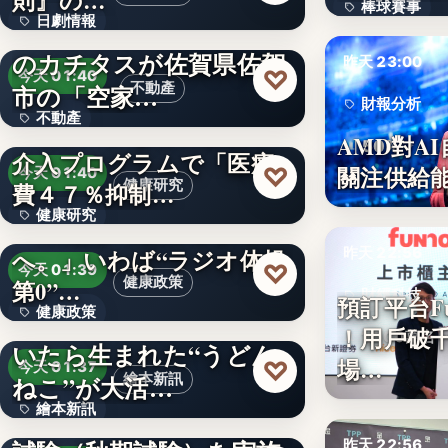
則』の…
棒球賽事
日劇情報
中古住宅買取再販No１*
99
のカチタスが佐賀県佐賀
5
昨天 23:00
♡
今天 01:40
市の「空家…
不動產
財報分析
不動產
「コグー」などの多因子
AMD對A
50%
介入プログラムで「医療
文字
♡
關注供給
今天 01:40
健康研究
費４７％抑制…
健康研究
「100歳まで歩けるまち
へ。」いわば“ラジオ体操
昨天 22:56
４７％
♡
今天 01:39
健康政策
第0”…
財經科技
預訂平台Fu
健康政策
うどんをこねこねこして
！用戶破
1,000萬名
いたら生まれた“うどん
1,788
場…
♡
今天 01:37
ねこ”が大活…
繪本新訊
繪本新訊
令和8年度伊予市職員採用
昨天 22:56