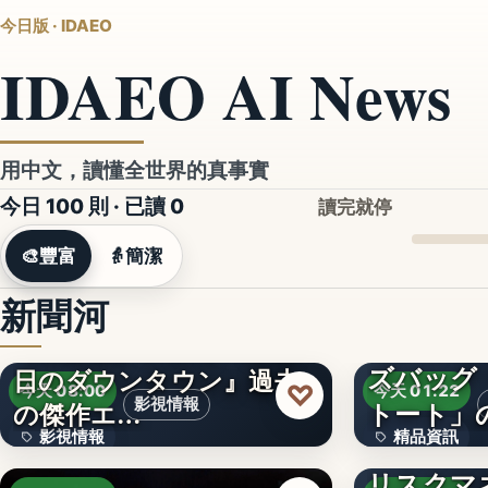
今日版 · IDAEO
IDAEO AI News
用中文，讀懂全世界的真事實
今日 100 則 · 已讀
0
讀完就停
🎨
豐富
👵
簡潔
新聞河
【初配信】TVerで『水曜
ズバッグ
日のダウンタウン』過去
♡
今天 08:00
今天 01:22
影視情報
トート」
の傑作エ…
影視情報
精品資訊
「サプラ
リスクマ
12
文字