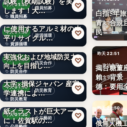
試験（秋期試験）を実施
文字
♡
今天 01:30
します！大…
職員招募
白指5年旅
政治爭議
職員招募
4社協働で、車載用電池
青：合規
文字
に使用するアルミ材の水
文字
民
♡
今天 01:30
平リサイクル…
資源循環
資源循環
千葉市と消防団活動の充
昨天 22:51
実強化および地域防災力
文字
♡
今天 01:30
防災合作
向上を目指し…
揭台糖董
政治食安
防災合作
しながわ防災学校×立正
賴」背景
文字
大学×損保ジャパン 産官
1888年
德：要用
♡
今天 01:30
学連携によ…
防災教育
防災教育
【佐賀市】市報さがの表
昨天 22:50
紙イラストが巨大アート
文字
♡
今天 01:30
に！佐賀駅の…
公共藝術
俄烏戰事
俄無人機
公共藝術