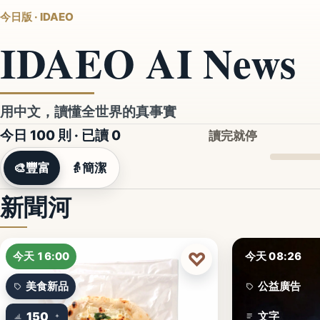
今日版 · IDAEO
IDAEO AI News
用中文，讀懂全世界的真事實
今日 100 則 · 已讀
0
讀完就停
🎨
豐富
👵
簡潔
新聞河
♡
今天 16:00
今天 08:26
美食新品
公益廣告
150
文字