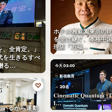
ホテル雅叙園東京のD
を受け継ぐ、本格中
理店「万福…
を、全肯定。」
代を生きるすべ
贈る…
今天 03:00
影視教育
♡
20名
Cinematic Quantum :
I…
がいるから運動