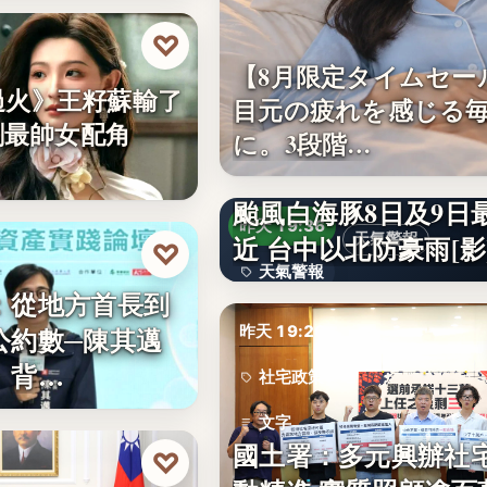
♡
【8月限定タイムセー
過火》王籽蘇輸了
目元の疲れを感じる
陸劇最帥女配角
に。3段階…
颱風白海豚8日及9日
昨天 19:36
近 台中以北防豪雨[影
天氣警報
♡
天氣警報
：從地方首長到
文字
公約數─陳其邁
昨天 19:26
」背…
社宅政策
文字
國土署：多元興辦社
♡