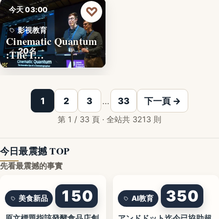
♡
今天 03:00
影視教育
Cinematic Quantum
20名
:The I…
1
2
3
…
33
下一頁 →
第 1 / 33 頁 · 全站共 3213 則
今日最震撼 TOP
先看最震撼的事實
150
350
美食新品
AI教育
原文標題指該發酵食品店創
アンドドット迄今已協助超