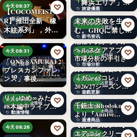
「舞浜エリア」ホ
3,000円
♡
今天 08:37
旅遊優惠
【COCOMEISTE
テルも…
かつての成功が、
R】推出全新「橡
未来の失敗を生
新品情報
文字
♡
今天 03:00
新书资讯
木紋系列」，外層
む。GHQに禁じら
文字
新书资讯
採…
れた「禁…
他社事例から学ぶ
ヘルスケアアプリ
文字
♡
♡
今天 08:31
今天 03:00
市場分析
市場分析の手引き
「ONE SAMURAI 2
格鬥賽事
市場分析
ガンバ大阪公式
プレスカンファレ
「ガンバコレ」
10
500
ンス」事後…
♡
今天 03:00
遊戲更新
2026/27シーズン開
TVアニメ「バンド
遊戲更新
幕！…
リ！ ゆめ∞みた」
♡
今天 08:30
動漫情報
千銃士:Rhodoknight
#8本編中ライブ映
150
♡
今天 03:00
週邊商品
動漫情報
より『Annive…
像…
週邊商品
【おうちにプロ】
19,800円
♡
今天 08:26
エアコンクリーニ
880円
♡
今天 03:00