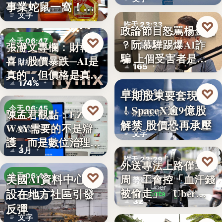
透露8月…
事業蛇鼠一窩！人
文字
民何堪？
♡
昨天 23:33
政論節目怒罵楊金龍
♡
今天 06:47
？阮慕驊踢爆AI詐
張瀞文專欄：財報報
詐騙警示
騙 上個受害者是
喜，股價暴跌─AI是
財經趨勢
165
「這…
真的，但價格是真
174%
的…
♡
早期股東要套現了
昨天 23:30
！SpaceX逾9億股
♡
今天 06:45
陳孟君觀點：EZ
財經股市
解禁 股價恐再承壓
WAY需要的不是辯
數位治理
文字
護，而是數位治理的
3月
升…
♡
昨天 23:29
外送專法上路僅2
♡
美國AI資料中心建
今天 06:40
周 工會控「血汗錢
勞資爭議
設在地方社區引發
被偷走」 Uber…
社會反彈
32
反彈
文字