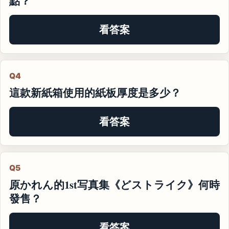
點？
看答案
Q4
這款新紙箱使用的紙板厚度是多少？
看答案
Q5
原かれん的1st写真集《どストライク》何時
發售？
看答案