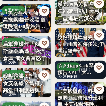
♡
漢光演習》防空飛
昨天 23:13
彈部隊出動！天弓
♡
今天 06:31
〈美股盤後〉油價走
軍事演習
三型進駐河濱公
高拖累 標普收黑 道
美股財經
文字
園 實地探…
瓊跌逾450點終結…
464.02
♡
昨天 23:05
說好讓聯準會完全獨
♡
烏軍連環炸「俄羅
今天 06:30
立！川普卻傳多次打
財經政治
電話給華許
斯版亞馬遜」物流
俄烏戰爭
5月
倉庫 俄女首富怒了
AI界價格屠夫不殺
文字
了？DeepSeek罕見
♡
昨天 22:51
科技財經
預告API「大…
♡
觀點投書：誰動了
今天 06:30
科技財經
食安防線？當權力
時事評論
0.02
♡
昨天 22:42
高堂只剩護短與卸
〈美股盤前〉科技股
文字
責
走弱、油價推升殖利
美股財經
率 主要指數漲跌互