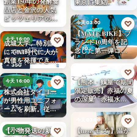
創業150年の発酵食
東京に集結。〈…
品店と金沢の人気
ピッツェリアのコ
♡
今天 03:00
ラボ…
【MATE.BIKE】ブ
品牌活動
♡
今天 16:00
ランド10周年を記
成城大学、特別講義
10
念した第一弾コ…
にてAI時代に人が
AI教育
真価を発揮できる
350
理由…
♡
今天 03:00
【熊本・鶴屋で期間
♡
今天 16:00
和菓子情報
限定販売】赤福の夏
株式会社タイヨー
企業制服
1,200
の涼菓「赤福水よ
が男性用ユニフォ
うか…
3%
ームを刷新。従来
の男女兼…
♡
今天 03:00
【小物発送の新定
【moz(モズ)】温か
♡
今天 15:10
新品情報