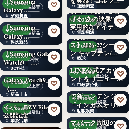
を実感！ゴルフを
「Samsung
文字
♡
今天 09:00
運動調查
始め…
穿戴裝置
Galaxy…
映画の幕開けを告
穿戴裝置
＜ソフトバンク＞
げる“あの映像”が
34%
♡
今天 03:00
電影周邊
実用的なアイテム
「Samsung
文字
♡
今天 09:00
電影周邊
に！「…
科技新品
Galaxy…
【横浜エクセレン
科技新品
＜ドコモ＞
ス】2026-27シーズ
75
♡
今天 03:00
籃球
ン キャプテン(…
「Samsung Galaxy
文字
♡
今天 09:00
籃球
千葉県茂原市が
3C科技
Watch9」…
LINE公式アカウ
3C科技
＜au＞「Samsung
3
♡
今天 03:00
市政數位化
ントをリニューア
Galaxy Watch9」
文字
♡
今天 09:00
市政數位化
ル！プレ…
ポイントインカム
新品上市
（…
で新コンテンツ
新品上市
文字
『機動警察パトレ
♡
今天 03:00
點數娛樂
「インカムオリ
イバー EZY File 2』
文字
♡
今天 08:59
點數娛樂
パ」開始
Peachで行くテー
動漫活動
公開記念…
マパーク周辺の
動漫活動
文字
♡
今天 03:00
旅遊優惠