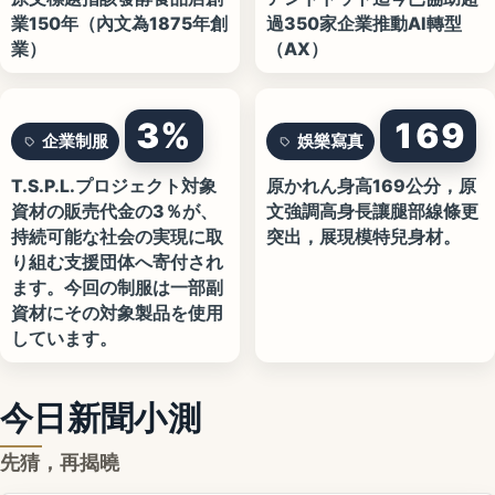
業150年（內文為1875年創
過350家企業推動AI轉型
業）
（AX）
3%
169
企業制服
娛樂寫真
T.S.P.L.プロジェクト対象
原かれん身高169公分，原
資材の販売代金の3％が、
文強調高身長讓腿部線條更
持続可能な社会の実現に取
突出，展現模特兒身材。
り組む支援団体へ寄付され
ます。今回の制服は一部副
資材にその対象製品を使用
しています。
今日新聞小測
先猜，再揭曉