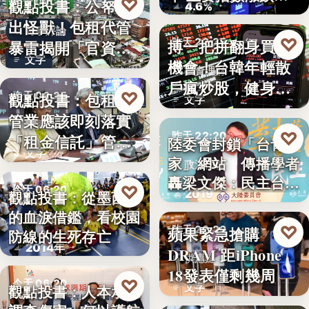
♡
觀點投書：公帑養
今天 06:30
4.6%
見
出怪獸！包租代管
時事評論
♡
搏一把拼翻身買房
昨天 22:35
暴雷揭開「官資共
文字
機會！台韓年輕散
生」的制…
投資理財
戶瘋炒股，健身網
♡
觀點投書：包租代
今天 06:25
文字
紅開槓桿…
管業應該即刻落實
租賃政策
♡
昨天 22:20
「租金信託」管理
陸委會封鎖「台青e
文字
制度！才…
家」網站 傳播學者
政治法律
轟梁文傑：民主台灣
♡
今天 06:20
2019
觀點投書：從墨西哥
的…
的血淚借鑑，看校園
教育社會
♡
蘋果緊急搶購
昨天 22:20
防線的生死存亡
2014年
DRAM 距iPhone
供應鏈
18發表僅剩幾周
♡
今天 06:20
文字
觀點投書：人本承認