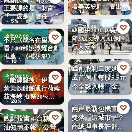
曝美英統計：養出高
正要課的是「財富
財經評論
13
學…
「，還是「信任」？
5%
♡
昨天 23:45
韓國拚2030車禍死亡
♡
今天 07:00
降3成 導入AI保障
不只《成名在望》好
交通政策
行人安全
看！10部姚淳耀台劇
台劇推薦
2549
推薦，《模仿犯》
10
變…
♡
緯創股利二度延發
昨天 23:38
成首例！每股5.5元
♡
今天 06:50
〈能源盤後〉伊朗擬
財經治理
今全數入帳 金管
禁美以船舶通行荷姆
國際能源
文字
會曝…
茲海峽 擬祭20%
20%
貨…
♡
兩岸最新包機直航
昨天 23:38
獎落「這城市」？
♡
觀點投書：台糖毒
今天 06:50
兩岸直航
商總理事長許舒博
油知情不報，公營
食安風暴
文字