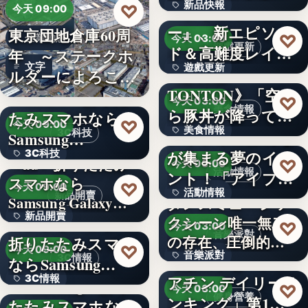
新品快報
♡
ャラク…
『ソウルワーカ
今天 09:00
ー』、新エピソー
東京団地倉庫60周
400
♡
企業動態
今天 03:00
遊戲更新
ド＆高難度レイド
年 ～ステークホ
文字
遊戲更新
を実装！新…
《豚丼屋
ルダーによろこば
TONTON》「空か
れる…
＜OPEN＞折りた
文字
♡
今天 03:00
美食情報
ら豚丼が降ってき
たみスマホなら
♡
今天 09:00
美食情報
た」が現実に…
アイプリのみんな
3C科技
Samsung…
が集まる夢のイベ
3C科技
文字
＜au＞折りたたみ
♡
今天 03:00
活動情報
ント！「アイプリ
スマホなら
文字
♡
今天 09:00
活動情報
ワールド…
新品開賣
Samsung Galaxy…
ダンスミュージッ
新品開賣
＜ソフトバンク＞
クシーン唯一無二
文字
♡
今天 03:00
音樂派對
の存在、圧倒的な
折りたたみスマホ
4.1
♡
今天 09:00
音樂派對
カリスマ…
【楽天市場「クレ
3C情報
ならSamsung…
アチン デイリーラ
3C情報
＜Samsung＞折り
5
♡
今天 03:00
健身營養
ンキング」第1位
たたみスマホなら
文字