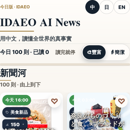
中
日
EN
今日版 · IDAEO
IDAEO AI News
用中文，讀懂全世界的真事實
今日 100 則 · 已讀
0
讀完就停
🎨
豐富
👵
簡潔
新聞河
100 則 · 由上到下
♡
♡
今天 16:00
今天 03:00
美食新品
活動情報
奈良のものづくり
と食、9ブランドが
150
9