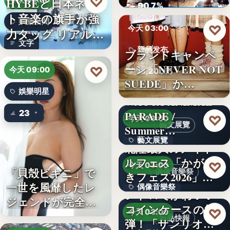
♡
HYBEと日本ネッ
今天 09:00
ロード…
90.7%
ト音楽の旗手が強
娛樂新聞
♡
今天 03:00
力タッグ リアル×
文字
バー…
新品发布
ブランドキャンペ
ーン「NEVER NOT
♡
今天 09:00
13,200円
SUEDE」か…
娛樂明星
WACCA ANIMAL
23
PARADE /
♡
今天 03:00
藝文展覽
Summer…
藝文展覽
北陸最大のアイド
ルフェス「かがや
3名
♡
今天 03:00
「貝殻ビキニ」で
偶像音樂祭
きフェス2026」第5
一世を風靡したレ
偶像音樂祭
弾…
レトロでかわいい
ジェンドが完全復
コインケースの第2
47
♡
今天 03:00
活武田久…
新品快報
弾！「サンリオキ