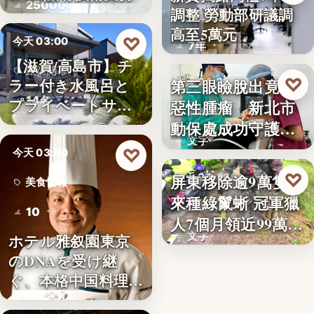
25000
調整 勞動部研議調
勞動政策
高至5萬元
♡
今天 03:00
7年
【滋賀/高島市】チ
旅宿開幕
♡
ラー付き水風呂と
第三眼瞼脫出竟藏
昨天 21:26
14名
プライベートサウ
惡性腫瘤 新北市
寵物醫療
ナを楽…
動保處成功守護校
文字
園犬
♡
今天 03:00
♡
屏東移除逾9萬隻外
昨天 21:16
美食情報
來種綠鬣蜥 冠軍獵
生態防治
10
人7個月領近99萬
文字
ホテル雅叙園東京
獎…
のDNAを受け継
ぐ、本格中国料理店
「万福…