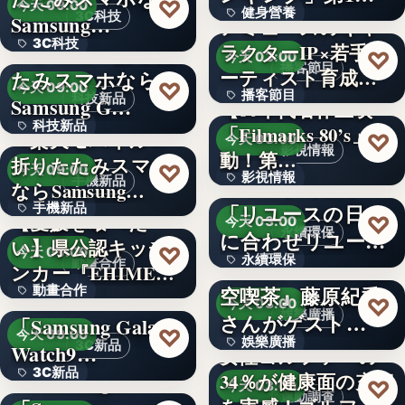
♡
今天 09:00
健身營養
獲得(…
3C科技
Samsung…
アミューズのキャ
3C科技
＜ドコモ＞折りた
ラクターIP×若手ア
文字
♡
今天 03:00
播客節目
ーティスト育成コ
たみスマホなら
文字
♡
今天 09:00
播客節目
ンテ…
科技新品
Samsung G…
【80年代名作上映
科技新品
「Filmarks 80’s」始
36年
＜楽天モバイル＞
♡
今天 03:00
影視情報
動！第…
折りたたみスマホ
文字
♡
今天 09:00
影視情報
エコスタイル、
手機新品
ならSamsung…
「リユースの日」
手機新品
40
【愛媛を喰べた
♡
今天 03:00
永續環保
に合わせリユース
い】県公認キッチ
4.1
♡
今天 09:00
永續環保
文化の普及…
interfm『Runeの星
動畫合作
ンカー『EHIMEみ
空喫茶』藤原紀香
動畫合作
きゃん…
＜OPEN＞
文字
♡
今天 03:00
娛樂廣播
さんがゲスト…
「Samsung Galaxy
108
♡
今天 09:00
娛樂廣播
3C新品
Watch9…
女性ゴルファーの
3C新品
＜Samsung＞
34％が健康面の充実
文字
♡
今天 03:00
運動調查