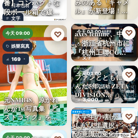
番】コンパクトな
みのある「キャメ
日本包材
367
ル」が新登場！毎
段ボール箱で緩衝
日…
文字
材の節約…
♡
axes femme、中国
今天 03:00
♡
今天 09:00
・浙江省杭州市に
品牌開店
娛樂寫真
『杭州工聯CC…
文字
169
♡
今天 03:00
ファンとともに歩
んだ5年。「ZETA
电竞快闪活动
DIVISION…
元NMB48、原かれ
3,000
んが1st写真集『ど
♡
大学生の9割が「正
ストライク』を…
今天 03:00
しい人生選択」へ
金融教育
の意識に変化。ブ