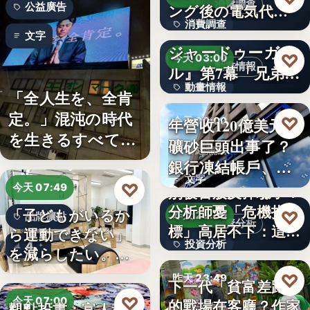
消費調查
公益廣告
ング後の電気代削
消費調查
減の実感…
TVアニメ『天幕の
文字
ジャードゥーガ
40%
♡
今天 03:00
動畫情報
ル』第7幕「兄弟」
動畫情報
あらす…
「全人生を、全肯
定。」混沌の時代
文字
♡
年營收120億美元鐵
今天 00:00
を生きるすべての
礦砂巨頭出事了？
財經焦點
人へ贈る…
銀行凍結帳戶、礦
文字
商急…
♡
今天 07:49
別被台股反彈騙了？
分析師憂「危機指
「子どもがいるか
♡
昨天 23:59
品牌擴點
投資分析
標」高居不下：這次
ら運動できない」
投資分析
4
一殺…
を減らしたい。埼
玉県戸田…
4.63%
♡
昨天 23:49
下一代「貧富差距」
♡
今天 07:00
的戰場在客廳？作家
觀點投書：富人稅真
親子教養