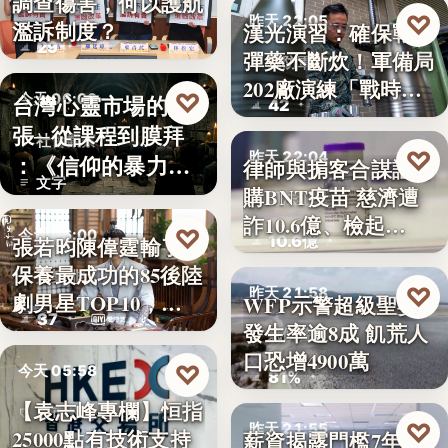
調查傷害，何以護航
教育政策
♡
昨天 22:05
濫訴制度？
漢光演習：確保戰時
29
彈藥不斷炊！軍備局
國防軍事
202廠演練「戰時
♡
台灣心靈市場的擴
今天 06:00
42
產…
張─從課程到膜拜
社會觀察
♡
昨天 22:04
：《信仰的暴力》
律師與掮客合謀誆可
文字
選摘（3…
購BNT疫苗 慈濟遭
司法犯罪
詐10.6億、檢起…
♡
今天 06:00
10.6億
張若昀陳偉霆輸了！
保養最成功的85後陸
娛樂排行
♡
昨天 21:58
劇男星TOP10，…
WFP示警超級聖嬰
37
發生率逾8成 飢荒人
氣候警報
口恐增4900萬
♡
今天 05:58
81%
【袁志峰專欄】恒指
股市分析
♡
昨天 21:55
25000點有技術支持
薪資揭露門檻7年未