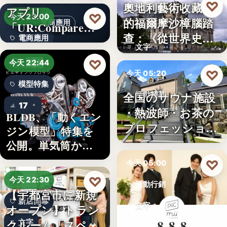
♡
奧地利藝術收藏家
今天 06:00
アプリ
5
♡
今天 23:00
的福爾摩沙樟腦踏
電商應用
「UR:Compare
樟腦史
查：《從世界史看
電商應用
＆…
文字
德意志帝…
文字
♡
今天 22:44
♡
今天 05:20
模型特集
全国のサウナ施設
活動招募
17
・熱波師・お茶の
BLDB、「動くエン
文字
プロフェッショナ
ジン模型」特集を
ル募集！…
公開。単気筒から
V8…
♡
今天 05:00
♡
今天 22:30
活動行銷
【宇都宮市に新規
新店開幕
文字
オープン】トラン
クルーム「スペラ
文字