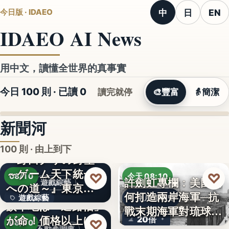
中
日
EN
今日版 · IDAEO
IDAEO AI News
用中文，讀懂全世界的真事實
今日 100 則 · 已讀
0
讀完就停
🎨
豐富
👵
簡潔
新聞河
100 則 · 由上到下
『野田クリの野望
～ゲーム天下統一
♡
♡
08/10
今天 08:10
許劍虹專欄：美國如
遊戲綜藝
への道～』東京ゲ
何打造兩岸海軍─抗
遊戲綜藝
兩岸海軍史
ームショ…
旗竿地は「通路幅」
戰末期海軍對琉球的
が命！価格以上に
2
20倍
♡
覬…
08/10