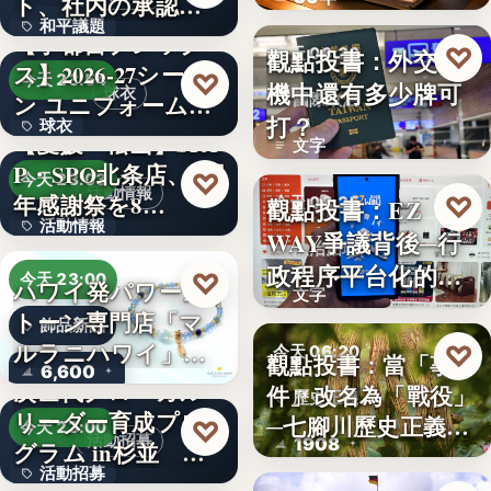
ト、社内の承認を
？
和平議題
経て始動
【宇都宮ブレック
♡
觀點投書：外交危
今天 06:30
ス】2026-27シーズ
86.6
♡
今天 23:54
機中還有多少牌可
球衣
ン ユニフォーム…
國際政治
打？
球衣
【愛媛・松山】SPA
文字
P・SPO北条店、2周
35%
♡
今天 23:03
活動情報
年感謝祭を8…
♡
觀點投書：EZ
今天 06:25
活動情報
WAY爭議背後─行
法治治理
政程序平台化的法
9
♡
今天 23:00
ハワイ発パワース
文字
治缺口
トーン専門店「マ
飾品新品
ルラニハワイ」よ
♡
今天 06:20
觀點投書：當「事
6,600
り、海を…
次世代グローカル
件」改名為「戰役」
歷史正義
リーダー育成プロ
─七腳川歷史正義不
♡
今天 23:00
活動招募
1908
グラム in杉並 募
能停…
活動招募
集中…
【海外向け】EC