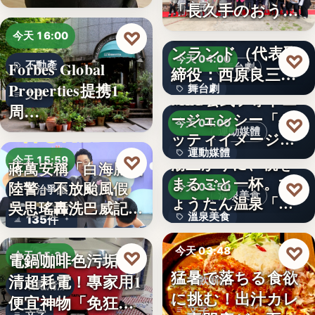
「…
「長久手のおう
文字
ち」が愛知…
株式会社青山メイ
♡
今天 16:00
ンランド（代表取
♡
今天 04:00
Forbes Global
不動產
舞台劇
締役：西原良三）
Properties提携1
舞台劇
特別協賛…
文字
MLB公式フォトエ
周…
ージェンシー「ゲ
文字
♡
今天 04:00
運動媒體
ッティイメージ
運動媒體
ズ」五十…
♡
湯上がりに、桃を
今天 15:59
蔣萬安稱「白海豚沒
まるごと一杯。ひ
2,430
陸警」不放颱風假
♡
今天 03:50
政治爭議
溫泉美食
ょうたん温泉「飲
吳思瑤轟洗巴威記憶
溫泉美食
135件
泉堂」、…
：…
14年
♡
今天 03:48
♡
電鍋咖啡色污垢不
今天 15:30
猛暑で落ちる食欲
清超耗電！專家用1
餐飲新品
省電清潔
に挑む！出汁カレ
便宜神物「免狂刷
文字
文字