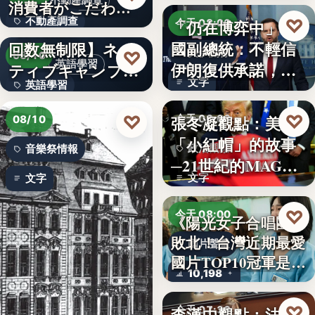
不動產調查
消費者がこだわる
不動產調查
♡
「仍在博弈中」 美
絶対条…
【英会話レッスン
今天 08:00
國副總統：不輕信
回数無制限】ネイ
57.4%
美伊關係
♡
08/10
英語學習
伊朗復供承諾，外
ティブキャンプ、
文字
英語學習
交、經…
レッスン…
文字
♡
♡
張冬凝觀點：美國
今天 08:00
08/10
「小紅帽」的故事
政治觀察
音樂祭情報
─21世紀的MAGA
文字
文字
有沒…
♡
今天 08:00
《陽光女子合唱團》
敗北！台灣近期最愛
國片聲量
國片TOP10冠軍是…
10,198
♡
李漢中觀點：法官
今天 07:30