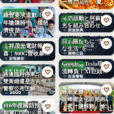
ー専門店が、夏限
就乾淨…
定「無限…
熊本地震ボランテ
♡
綠營要求道歉！當
今天 15:11
ィア活動と阿蘇観
♡
今天 03:48
年嗆陳時中「擋慈
旅遊振興
光を組み合わせた
政治攻防
濟疫苗」 柯文哲
旅遊振興
「ボラン…
8月8日は「世界猫の
文字
再大罵：…
AI光通訊需求爆發
日」猫たちに"安全
2
♡
今天 03:30
！祥茂光電財報報
寵物公益
な生活"を…
♡
今天 15:10
財報解析
喜：800G營收暴增
寵物公益
下班國際線》
財報解析
逾…
Google、Tesla現金
8%
♡
昨天 20:00
投資警報
文字
流轉負！AI巨頭…
♡
今天 15:07
路邊臨時停車，要打
投資警報
雙黃燈還是方向燈？
交通法規
警察公布正解！「違
文字
♡
昨天 19:59
蜂潮來襲！大崗山龍
3600
規…
眼蜂蜜文化節開跑
農業活動
116年度國防預算預
「蜜汁鹽酥雞」搶先
♡
今天 15:02
16
期逾GDP3% 首度
爆…