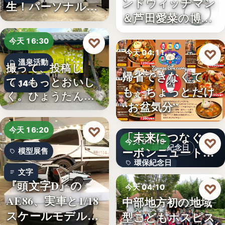
ンドウィッチマン
生！パーソナルジ
＆芦田愛菜の博士
ム「…
ちゃん」…
♡
今天 16:30
♡
今天 04:11
溫泉活動
撮って、投稿し
帰省できなくて
餐飲活動
て、もっとおいし
14年
も、ちょっとだけ
く。ひょうたん温
文字
“お盆気分”
泉、お盆の…
日本JC、9月3日を
♡
今天 16:20
「未来につなぐカ
♡
今天 04:10
環保紀念日
ーボンニュートラ
模型展售
環保紀念日
ルの…
文字
『頭文字D』の
文字
♡
今天 04:10
AE86、実車と1/18
中部地方初の地域
兒童安寧
スケールモデルが
型こどもホスピス