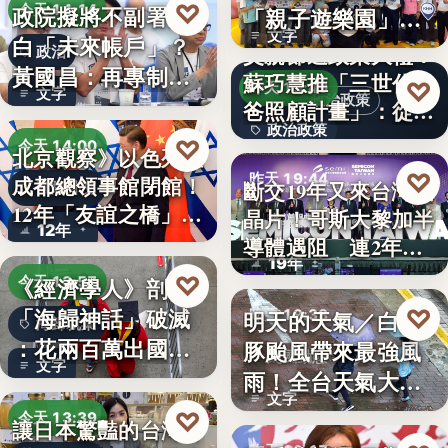
♡
政院擬將不副署藍
今天 14:14
「親子遊樂園」
文字
白「未來帳戶」？
開幕首日…
父親節送政策大禮！
政治
黃國昌：再專制也
蘇巧慧推「三世代爸
♡
昨天 19:49
文字
不該拿孩…
政治政策
爸照顧計畫」：從準
政治政策
爸…
♡
今天 14:00
北京觀察》以色列駐
50%
♡
昨天 19:44
成都總領事館閉館！
斷交19年又來台灣找
國際外交
12年「友誼之橋」
晶片！哥斯大黎加半
半導體
12年
為…
導體遇阻 連2年
19年
參…
♡
《經濟學人》剖析
今天 13:57
「海歸神話」破滅
♡
明天的天氣／白海
昨天 19:38
海歸就業
：花兩百萬出國留
豚颱風帶來最強風
颱風動態
文字
學，回國…
雨！全台天氣大轉
文字
變「豪雨…
♡
今天 13:39
讓日本驚豔的台灣甘