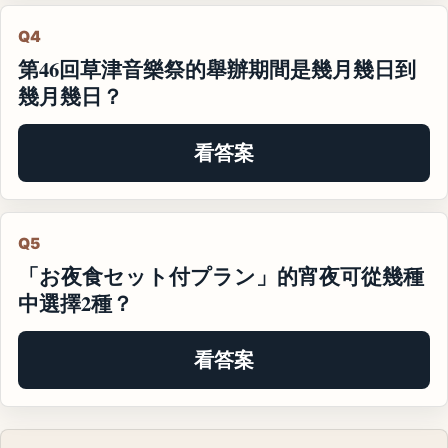
Q4
第46回草津音樂祭的舉辦期間是幾月幾日到
幾月幾日？
看答案
Q5
「お夜食セット付プラン」的宵夜可從幾種
中選擇2種？
看答案