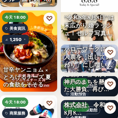
ボ東武宇…
“令和8年8月8日”は
♡
今天 18:00
末広がり婚ラッシ
美食資訊
ュ！セルフ写真館
「…
1,250
ハローワークに求
♡
今天 05:00
人票を「出して終
職缺優化
わり」にしない。
甘辛ヤンニョム ×
求人票・…
連覇か、雪辱か。
文字
とろけるチーズ 夏
神戸のまちを懸け
♡
の食欲をそそる
今天 05:00
活動預告
た大勝負、再び！
“旨…
活動預告
…
Internnect Group
♡
今天 18:00
株式会社、令和8年
300人
♡
今天 05:00
企業動態
8月8…
商業服務