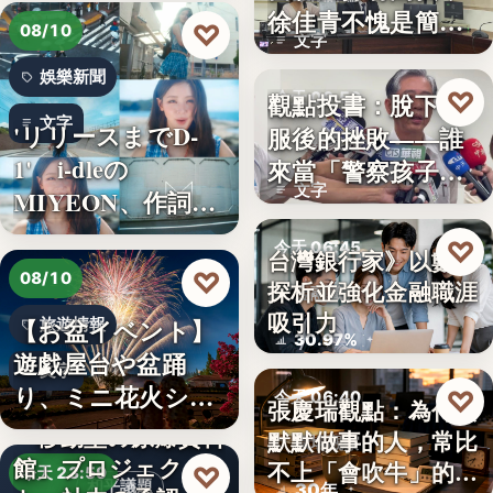
徐佳青不愧是簡舒
♡
08/10
文字
培的師父
娛樂新聞
♡
觀點投書：脫下制
今天 06:50
文字
'リリースまでD-
服後的挫敗——誰
警察家庭
1' i-dleの
來當「警察孩子」
文字
MIYEON、作詞
的保母？
に…
♡
今天 06:45
台灣銀行家》以數字
♡
08/10
探析並強化金融職涯
金融職涯
吸引力
【お盆イベント】
旅遊情報
30.97%
遊戯屋台や盆踊
文字
り、ミニ花火ショ
♡
今天 06:40
張慶瑞觀點：為什麼
ーなど～夏…
「移動型の原爆資料
默默做事的人，常比
職場觀察
館」プロジェク
不上「會吹牛」的人
♡
今天 23:59
和平議題
30年