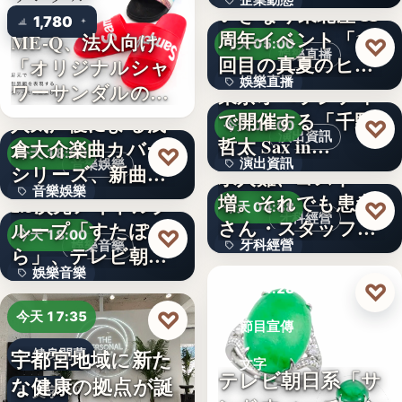
企業動態
いぎなり東北産 11
1,780
周年イベント「11
ME-Q、法人向け
文字
♡
今天 05:00
娛樂直播
回目の真夏のヒロ
「オリジナルシャ
娛樂直播
イ…
ワーサンダルの
東京オペラシティ
OEM制…
で開催する「千野
人気声優による浅
11
♡
今天 05:00
演出資訊
哲太 Sax in…
倉大介楽曲カバー
♡
今天 18:00
演出資訊
音樂娛樂
シリーズ、新曲が
求人難、コスト
音樂娛樂
配信チャ…
増。それでも患者
2.5次元アイドルグ
3
♡
今天 04:38
牙科經營
さん・スタッフ・
ループ「すたぽ
1位
♡
今天 18:00
牙科經營
娛樂音樂
院長を豊か…
ら」、テレビ朝日
娛樂音樂
系全国…
3,700万円
♡
今天 04:28
4
♡
今天 17:35
節目宣傳
宇都宮地域に新た
健身開幕
文字
テレビ朝日系「サ
な健康の拠点が誕
文字