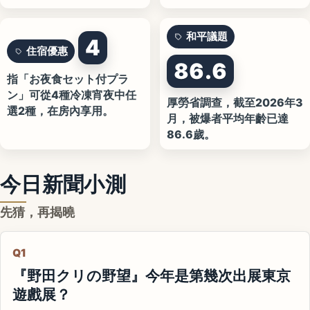
和平議題
4
住宿優惠
86.6
指「お夜食セット付プラ
ン」可從4種冷凍宵夜中任
厚勞省調查，截至2026年3
選2種，在房內享用。
月，被爆者平均年齡已達
86.6歲。
今日新聞小測
先猜，再揭曉
Q1
『野田クリの野望』今年是第幾次出展東京
遊戲展？