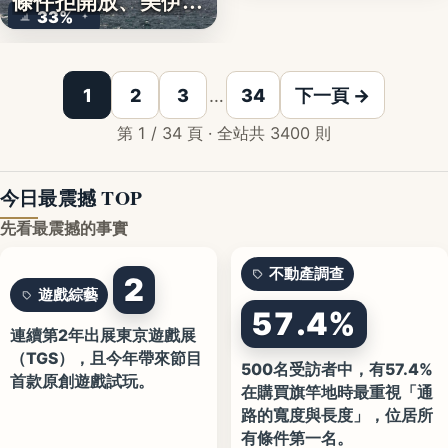
條件拒開放、美伊談
33%
判…
1
2
3
…
34
下一頁 →
第 1 / 34 頁 · 全站共 3400 則
今日最震撼 TOP
先看最震撼的事實
不動產調查
2
遊戲綜藝
57.4%
連續第2年出展東京遊戲展
（TGS），且今年帶來節目
500名受訪者中，有57.4%
首款原創遊戲試玩。
在購買旗竿地時最重視「通
路的寬度與長度」，位居所
有條件第一名。