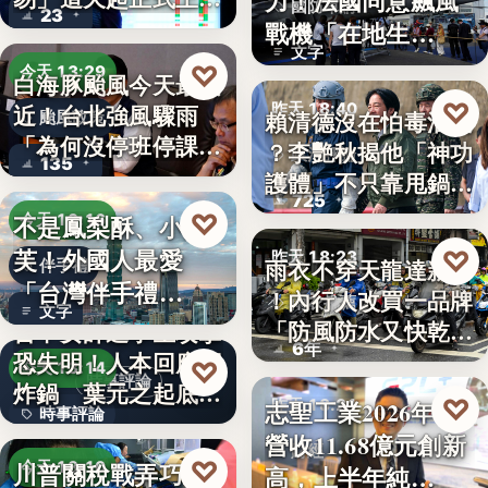
力！法國同意飆風
國防軍購
23
路，…
戰機「在地生
文字
產」，機隊規…
♡
今天 13:29
白海豚颱風今天最接
♡
昨天 18:40
近！台北強風驟雨
賴清德沒在怕毒油案
颱風政策
「為何沒停班停課」
？李艷秋揭他「神功
政治評論
135
？蔣…
護體」不只靠甩鍋盧
725
秀…
♡
不是鳳梨酥、小泡
今天 13:16
芙！外國人最愛
♡
昨天 18:23
雨衣不穿天龍達新牌
伴手禮
「台灣伴手禮
！內行人改買一品牌
雨衣推薦
文字
TOP5」冠軍…
「防風防水又快乾、
台中女師遭學生攻擊
6年
穿…
恐失明！人本回應網
♡
今天 13:14
時事評論
炸鍋 葉元之起底
♡
志聖工業2026年7月
昨天 18:21
時事評論
「…
營收11.68億元創新
財經
18萬
♡
川普關稅戰弄巧成
今天 13:10
高，上半年純…