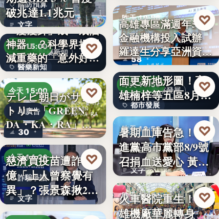
國防預算
破兆達1.1兆元
♡
昨天 19:56
高雄專區滿週年58家
文字
「瘦瘦針」成「戒酒
金融機構投入試辦
金融政策
神器」？科學界揭開
♡
今天 15:00
羅達生分享亞洲資
醫藥新知
減重藥的「意外好
58
二十多年來首次全
產…
醫藥新知
處」…
面更新地形圖！高
♡
昨天 19:55
24
♡
都市發展
今天 15:00
雄楠梓等五區8月20
テレビ朝日がサン
都市發展
日上…
トリー「GREEN
AI廣告
DA・KA・RA」
文字
♡
暑期血庫告急！民
昨天 19:53
30
と…
進黨高市黨部8/9號
公益活動
♡
慈濟買疫苗遭詐10
今天 14:26
召捐血送愛心 黃
文字
億「上人曾察覺有
捷、…
詐騙爭議
異」？張景森揪2疑
♡
火車醫院重生！高
昨天 19:51
文字
點轟…
雄機廠華麗轉身
親子旅遊