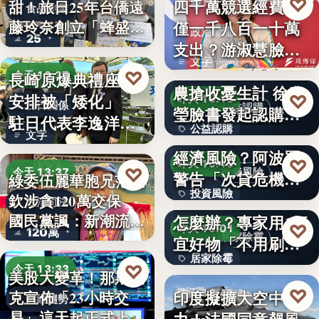
♡
四千萬競選經費，
昨天 19:17
甜！旅日25年台僑遠
食品創業
藤玲奈創立「蜂盛
僅一千八百一十萬
政治金流
25
貴…
支出？游淑慧臉書
文字
追問鄭：…
颱風來襲 五峰鄉果
♡
長崎原爆典禮座位
今天 13:37
農搶收憂生計 徐欣
安排被「矮化」
♡
昨天 19:15
台日關係
公益認購
瑩臉書發起認購水
駐日代表李逸洋缺
公益認購
梨行…
AI投資恐成下一個
文字
席抗議：…
經濟風險？阿波羅
文字
♡
昨天 19:10
♡
今天 13:37
投資風險
警告「次貸危機
綠委伍麗華胞兄范織
投資風險
式」逆轉…
牆壁反覆潮濕發霉
欽涉貪120萬交保
政治司法
國民黨諷：新潮流
怎麼辦？專家用1便
文字
♡
昨天 19:01
120萬
下…
居家除霉
宜好物「不用刷清
居家除霉
除陳年…
♡
今天 13:33
美股大變革！那斯達
文字
♡
印度擬擴大空中戰
昨天 18:45
克宣佈「23小時交
財經趨勢
易」這天起正式上