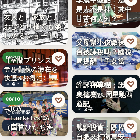
是人不是神！其中
法官過勞
友人と、家族と、
甘苦何人知？
文字
おひとり様でも楽
しめるショート・
♡
父母幫小孩繳保費
今天 07:30
コンサー…
會被課稅嗎？國稅
稅務理財
♡
08/10
【室蘭プリンスホ
局提醒「子女當要
文字
テル】秋の滞在を
保人」恐…
住宿優惠
快適&お得に!「じ
♡
許詠翔專欄：諾蘭
今天 07:10
4
ゃらん…
奧德賽vs.周星馳西
影評觀點
♡
08/10
遊記
≒JOY
文字
娛樂音樂
「LuckyFes’26」
♡
（国営ひたち海浜
觀點投書：既捍衛
文字
今天 07:00
公園…
自肥又打蔣萬安，
政治評論