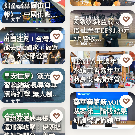
文字
拙？《華爾街日
國際經貿
報》：中國供應沒
♡
昨天 18:12
文字
宏致Q2純益成長近1
斷鏈，反而…
倍 上半年EPS1.89元
個股財報
♡
今天 12:21
7月營收…
出國注意！台灣人不
98%
能去「2國家」旅遊
旅遊警示
了，外交部證實：拒
♡
IEAT八十週年首辦
昨天 18:12
2
絕…
永續共善嘉年華
永續共善
早安世界》漢光演
♡
今天 08:37
蔣萬安盛讚經貿公
習賴總統視導海軍
文字
益打…
軍事國防
濱海打擊 無人機秀
♡
藥華藥更新AOP仲
昨天 18:11
攻擊力
文字
裁案第二階段結果
財經
♡
今天 08:10
荷姆茲海峽再爆油輪
研議聲請撤銷仲裁
遭飛彈攻擊！伊朗提
文字
判斷
地緣政治